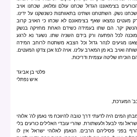
כורעים בצימאוננו הגדול שכחנו עולם ומלואו, שכחנו אויב
שכחנו נשק. השתטחנו ושתינו בתאוותנות כשנשקנו על ידינו.
ק מעטים נמצאו שאף בצימאונם לא שכחו כי האויב קרוב
הנשק יקר. הם שתו בעמידה כשידם האחת מחזיקה בנשק
מוכנה לכל הפתעה ורק בידם השניה שתו. נשער נא לרגע
אנו מגיעים לנהר גדול וכל הצבא משתטח לרוחב המידה
שותה ואויב בא מן המארב עלינו. אויה לנו! אכן צדקו המעטים.
ם הוכיחו שליטה עצמית ודריכות.
פלטי בן אביגד
איש נפתלי
ב' המערכת,
בחן המים היה לדעתי דרך טובה להיווכח מי נאמן לה' אלוהי
שראל ומי לבעל ולעשתורת. שהרי עובדי האלילים כורעים בלי
רף בפני פסיליהם הרבים. הנאמן לאלוהי ישראל אין לו