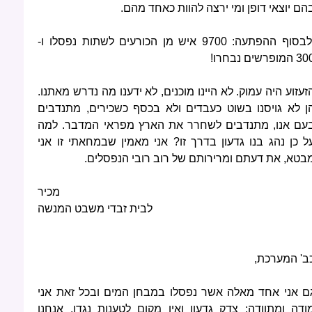
הם יוצאי דופן ומי ירצה להוות כאחד מהם.
ולבסוף ההפתעה: 9700 איש מן הכורעים לשתות נפסלו ו-
 המופרשים נבחרו!
זעזוע היה עמוק. לא היינו מוכנים, לא ידענו מה נדרש מאתנו.
ן לא גויסנו בשוט כעבדים ולא בכסף כשכירים, מתנדבים
עם אנו, מתנדבים לשחרר את הארץ מפראי המדבר. למה
ל כן נהג בנו גדעון בדרך זו? אני מאמין שבמחאתי זו אני
בטא, את דעתם ומרירותם של רוב רובי הנפסלים.
מכיר
לבית זבדי משבט המנשה
ב' המערכת,
ם אני אחד מאלה אשר נפסלו במבחן המים ובכל זאת אני
ודה ומתוודה: צדק גדעון ואין מקום לטענות נגדו. אנחנו