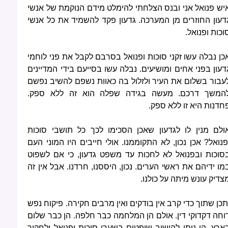
יש פנואל אני ובנס הצלחתי להימלט מידם הנוקמת של אנשי
דעון החוזרים מן המערכה. גדעון פקד להשמיד את כל אנשי
וכות ופנואל.
כן נבלה עשו זקני סוכות ופנואל בסרבם לקבל את פני לוחמי
דעון בפני אחים ומושיעים. נבלה עשו בסייעם בידי המדיינים
עבור בשלום את העיר ולזלול בה כאוות נשפם להשיב נפשם
המשך דרכם. מעשה בגידה שפלה הוא זה ללא ספק.
חדנות היא זו ללא ספק.
ולם מנין לו לגדעון שאכן הסכימו לכך כל תושבי סוכות
פנואל? אכן נכון, לא התקוממנו. אולי חייבים היו המוני העם
סוכות ובפנואל לא לחכות עד משפט גדעון, כי אם לשפוט
מו ידיהם את ראשי הערים. נכון, היססנו, חרדנו. אבל אין זה
צדיק עונש מיתה על כולנו.
תכן שתוך כדי קרב אין בודקים ואין מרבים חקירה. פיקוח נפש
וחה דקדוקי דין. אולם הן המלחמה כבר חלפה. הן כבר שלום
ארץ. הן ניתן להושיב שופטים בשערי סוכות ופנואל ולחקור