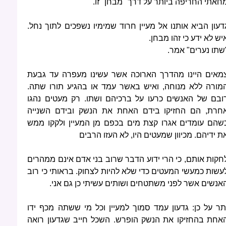
חאתי החריפה ביותר על דרך "מבחן" זו.
דעון הביא אותנו אל מעיין חרוד שמימיו נשפכים לתוך נחל.
יש לא ידע כי זהו מבחן.
שתו נערים" אמר.
מאים היינו מהדרך הארוכה אשר עשינו מעפרה עד גבעת
מורה ללא מנוחה, ואיש באשר עמד או בהגיע תורו שתה.
ובם של האנשים כרעו על ברכיהם ושתו. רק מעטים נהגו
חרת, הם החזיקו בידם האחת את הנשק ובידם השנייה
שהם עומדים אגרו קצת מים בכפם מן המעיין ולקקו ממש
ת ידיהם. מכיוון שמעטים היו, לא העזו הרבים
חקות אותם, כי הרי ידוע הדבר שרוב בני אדם אינם ממהרים
עשות כמעשי המעטים כדי שלא להיות לצחוק. בראותי כי רוב
אנשים אשר לפני משתטחים ושותים עשיתי כן גם אני.
תר על כן: גדעון עמד סמוך למעיין וכל מי ששתה מכף ידו
אחת בהחזיקו את הנשק הופרש. השכל חייב שגדעון רואה