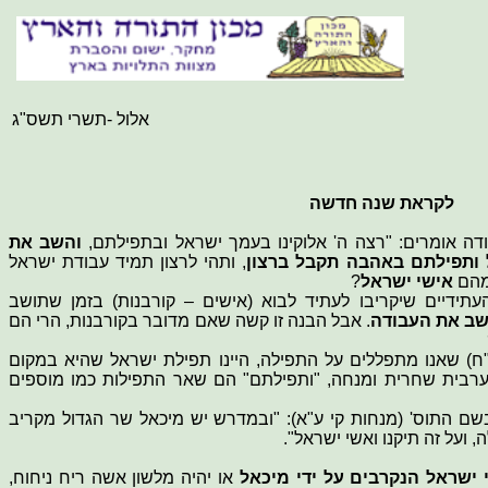
אלול -תשרי תשס
"
ג
לקראת שנה חדשה
 אומרים: "רצה ה' אלוקינו בעמך ישראל ובתפילתם,
והשב את
 ותפילתם באהבה תקבל ברצון
, ותהי לרצון תמיד עבודת ישראל
 מהם
אישי ישראל
?
עתידיים שיקריבו לעתיד לבוא (אישים – קורבנות) בזמן שתושב
שב את העבודה
. אבל הבנה זו קשה שאם מדובר בקורבנות, הרי הם
ב"ח) שאנו מתפללים על התפילה, היינו תפילת ישראל שהיא במקום
: ערבית שחרית ומנחה, "ותפילתם" הם שאר התפילות כמו מוספים
שם התוס' (מנחות קי ע"א): "ובמדרש יש מיכאל שר הגדול מקריב
ועל זה תיקנו ואשי ישראל".
 ישראל הנקרבים על ידי מיכאל
או יהיה מלשון אשה ריח ניחוח,