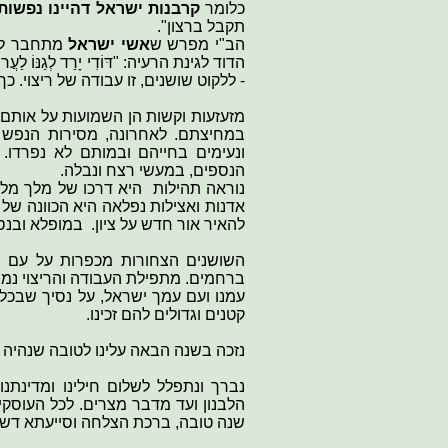
כלומר
קרבנות ישראל דהיינו נפשות
תקבל ברצון".
הב"י מפרש ש
אשי ישראל
מתחבר להמ
הדוד לגינת הרעיה: "דּוֹדִי יָרַד לְגַנּוֹ לַעֲרו
- ללקוט שושנים, זו עבודה של ריצוי. 
מזעזעות וקשות הן השמועות על אותם ג
במחיצתם. לאחרונה, מסירות הנפש 
ונעימים בחייהם ובמותם לא נפרדו.
הנספים, במעשי רצח ונבלה.
נוראה תהילות היא דרכו של מלך מל
אדנות ואצילות נפלאה היא הכוונה של מ
להאיר אור חדש על ציון. במופלא ובנס
השושנים הצחורות מכפרות על עם ישר
ברחמים. מתפילת העבודה והריצוי נמשי
עמנו ועם עמך ישראל, על נסיך שבכל י
קטנים וגדולים להם זכינו.
נזכה בשנה הבאה עלינו לטובה שנהיה ר
נברך ונתפלל לשלום חילינו ומדינתנ
הלבנון ועד מדבר מצרים. לכל העוסקי
שנה טובה, ברכת הצלחה וסייעתא דשמ