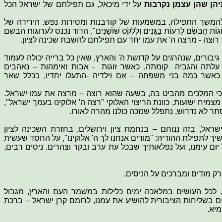
יהן שהן עצמן נקרבות
על ידי מיכאל, גם תפילתם של ישראל הכל
שך התפילה, במשמעות של קורבנות ומסירות נפש. הירידה של
ּגוֹת הַבֹּשֶׂם לִרְעוֹת בַּגַּנִּים וְלִלְקֹט שׁוֹשַׁנִּים", הדוד נכנס לערוגות הבשם
כך רוצה - מרצה ה' את עמו יחד עם תפילתם להשבת שכינה לציון.
יבורים, שנהרגים על קדושת ה' והארץ, שאין כל ברייה יכולה לעמוד
עלתה והגביה קומתה, כאשר זוגות - אבות ואימהות – נאהבים
 כאשר כמה בני משפחה – אם וילדיה -התעלו יחדיו, בכלל שאר
כי המלכים מהביט בה, בשעה שהוא רוצה – מרצה את עמו ישראל.
צמיח ישועות, כוונת הריצוי האלוקי "רצה ה' אלוקינו בעמך ישראל",
תר לא נדרוש, נתפלל שנזכה כולנו מהרה לאורו.
אל, בזה ננוחם – בנחמת ציון וירושלים, בחזרת השכינה לציון
ך לתפילת ההודיה: "מודים אנחנו לך ה' אלוקינו", על החסד שעשית
ום עימנו, ועל נפלאותיך שבכל עת ערב ובקר וצהרים. ניסים רבים,
ק מודים ומברכים על הניסים.
ו, לכל העושים במלאכה ימים כלילות במשמר העם והארץ, מגבול
ם בשליחות הציבורית להושיע את עמנו, לרומם קרן ישראל – ברכת
יא.