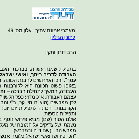
מאמרי אמונת
עתיך - עלון מס' 4
9
לתוכן הגיליון
הרב דורון ותקין
בתפילת שמנה עשרה, בברכת העבודה
העבודה לדביר ביתך
,
ואישי ישראל
עמך". ורבו הפירושים להבנת הכוונה,
באופן פשוט הכוונה היא לקורבנות ה
העבודה, המשך לתחילת הברכה –
וה
עצמם העבודה, א"כ מדוע כפל הלשון?
לכן מפרשים (טוא"ח סי' קכ, ב"י וה
הקורבנות. הכוונה לתפילות יום יום
ותפילות נוספות.
אולם הטור (שם) מביא פירוש נוסף ב
נשמתן של צדיקים על המזבח של מעלה, 
מפרש הב"י (שם ד"ה ובמדרש):
"הכי פירושו ואשי ישראל כלומר
אנשי