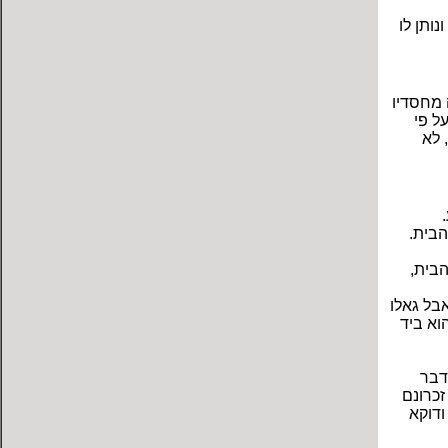
נותן לו
 מחסדיו
ל פי
 לא
הבית.
הבית,
בל גאלו
וא ביד
דבר
זכרונם
ודוקא