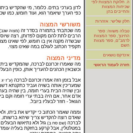
ה. חלוקת המצוות לפי
שכיחות המצוות
לדון בערכי בתים. כלומר, מי שהקדיש ביתו ו
והחייבים בהן
כפי הערך שיאמר הוא, ועוד חומש, כמו שכתוב
חלק שלישי: אזהרות
משורשי המצוה
מה שכתבתי בתמורה בסדר זה
(מצוה שנב)
טבלה משווה: ספר
הרבים לתת להם מקום לפדותן, רצה שיוסיפ
החינוך, ספר המצוות
לרמב"ם, ספר מצוות
שבשדה מקנה אין בו חומש, לפי שאינו מצו
השם
תקפיד הכתוב לעולם במה שאינו מצוי.
אינדקס נושאים
מדיני המצוה
מה שאמרו זכרונם לברכה, שהמקדיש ביתו, וכ
חזרה לעמוד הראשי
וכשבאין הכהנים להעריך אותן, כופין הבעלי
אבל בזמן הזה אמרו זכרונם לברכה
(ע''ז יג 
שמעריכין אותה בשויה ועביד כתקנתא דשמו
ובין שהיה הבית בערי חומה, בין שהיה בער
אדם אחר, אם היה בבתי ערי חומה וקם ביד 
הגואל - חוזר לבעליו ביובל.
וממה שאמר הכתוב כי יקדיש את ביתו, ולא
שאדם רוצה להקדיש צריך שיהא ברשותו, אבל
לברכה
גזל ולא נתיאשו הבעלים ש
(שם סח ב)
במטלטלין, אבל קרקע בחזקת בעליה עומדת, ו