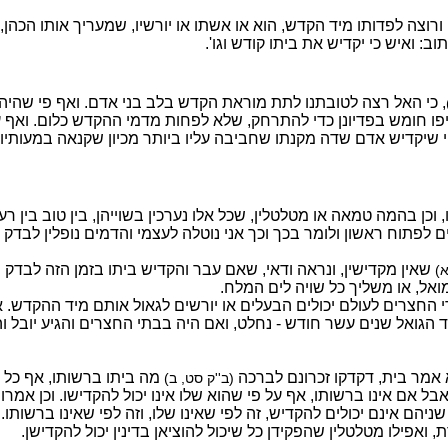
רוצה לפדותו מיד הקדש, הוא או אשתו או יורשיו, שמעריך אותו הכהן, ו
: ואיש כי יקדיש את ביתו קודש וגו'.
, כי האל רצה לטובתנו לתת מוראת הקדש בלב בני אדם. ואף פי שהיה
ו חומש בפדיונן כדי להתרחק, שלא לפחות מדמי ההקדש כלום. ואף ע
י שיקדיש אדם שדה מקנתו שחביבה עליו ביותר מכיון שקנאה במעותיו,
ן בהמה טמאה או מטלטלין, שכל אלו נערכין בשוייהן, בין טוב בין רע.
ם לפתוח ראשון ולומר בכך וכך אני נוטלה לעצמי והדמים נופלין לבדק 
שאין מקדישין, ונראה ודאי, שאם עבר והקדיש ביתו בזמן הזה לבדק 
א)
אל, או משליך כל שויה לים המלח.
י החצרים לעולם יכולים הבעלים או יורשים לגאול אותם מיד ההקדש. א
הגואל שנים עשר חודש - נחלט, ואם היה בבתי החצרים והגיע יובל וה
 אמר בית, דקדקו זכרונם לברכה
מה ביתו ברשותו, אף כל 
(ב''ק סט, ב)
 אם אינו ברשותו, אף על פי שהוא שלו אינו יכול להקדישו. וכן אמרו 
ניהם אינם יכולים להקדיש, זה לפי שאינו שלו, וזה לפי שאינו ברשותו. 
אפילו מטלטלין שהפקידן כל שיכול להוציאן בדינין יכול להקדישן.