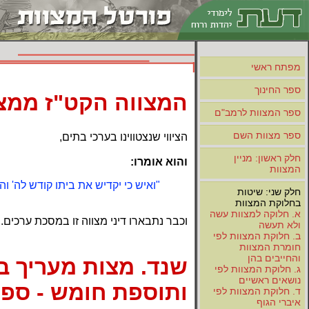
מפתח ראשי
ספר החינוך
המצווה הקט"ז ממצ
ספר המצוות לרמב"ם
ספר מצוות השם
הציווי שנצטווינו בערכי בתים,
חלק ראשון: מניין
והוא אומרו:
המצוות
"ואיש כי יקדיש את ביתו קודש לה' וה
חלק שני: שיטות
בחלוקת המצוות
א. חלוקה למצוות עשה
וכבר נתבארו דיני מצווה זו במסכת ערכים.
ולא תעשה
ב. חלוקת המצוות לפי
חומרת המצוות
והחייבים בהן
שנד. מצות מעריך ב
ג. חלוקת המצוות לפי
נושאים ראשיים
ותוספת חומש - ספר
ד. חלוקת המצוות לפי
איברי הגוף