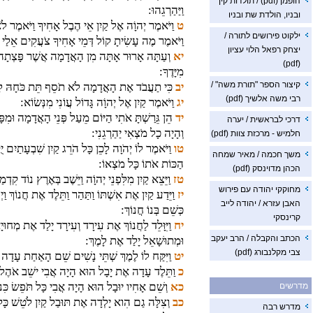
הופמן (pdf) / תולדות קין
וַיַּהַרְגֵהוּ:
ובניו, הולדת שת ובניו
ט
וַיֹּאמֶר יְהוָֹה אֶל קַיִן אֵי הֶבֶל אָחִיךָ וַיֹּאמֶר לֹ
ילקוט פירושים לתורה /
וַיֹּאמֶר מֶה עָשִׂיתָ קוֹל דְּמֵי אָחִיךָ צֹעֲקִים אֵלַי
יצחק רפאל הלוי עציון
יא
וְעַתָּה אָרוּר אָתָּה מִן הָאֲדָמָה אֲשֶׁר פָּצְתָה
(pdf)
מִיָּדֶךָ:
קיצור הספר "תורת משה" /
יב
כִּי תַעֲבֹד אֶת הָאֲדָמָה לֹא תֹסֵף תֵּת כֹּחָהּ לָךְ
רבי משה אלשיך (pdf)
יג
וַיֹּאמֶר קַיִן אֶל יְהוָֹה גָּדוֹל עֲוֹנִי מִנְּשׂוֹא:
יד
הֵן גֵּרַשְׁתָּ אֹתִי הַיּוֹם מֵעַל פְּנֵי הָאֲדָמָה וּמִפָּנ
דרכי לבראשית / יערה
וְהָיָה כָל מֹצְאִי יַהַרְגֵנִי:
חלמיש - מרכזת צוות (pdf)
טו
וַיֹּאמֶר לוֹ יְהֹוָה לָכֵן כָּל הֹרֵג קַיִן שִׁבְעָתַיִם יֻק
משך חכמה / מאיר שמחה
הַכּוֹת אֹתוֹ כָּל מֹצְאוֹ:
הכהן מדוינסק (pdf)
טז
וַיֵּצֵא קַיִן מִלִּפְנֵי יְהוָֹה וַיֵּשֶׁב בְּאֶרֶץ נוֹד קִדְ
מחוקקי יהודה עם פירוש
יז
וַיֵּדַע קַיִן אֶת אִשְׁתּוֹ וַתַּהַר וַתֵּלֶד אֶת חֲנוֹךְ וַ
האבן עזרא / יהודה לייב
כְּשֵׁם בְּנוֹ חֲנוֹךְ:
קרינסקי
יח
וַיִּוָּלֵד לַחֲנוֹךְ אֶת עִירָד וְעִירָד יָלַד אֶת מְחוּי
הכתב והקבלה / הרב יעקב
וּמְתוּשָׁאֵל יָלַד אֶת לָמֶךְ:
צבי מקלנבורג (pdf)
יט
וַיִּקַּח לוֹ לֶמֶךְ שְׁתֵּי נָשִׁים שֵׁם הָאַחַת עָדָה ו
כ
וַתֵּלֶד עָדָה אֶת יָבָל הוּא הָיָה אֲבִי ישֵׁב אֹהֶל 
כא
וְשֵׁם אָחִיו יוּבָל הוּא הָיָה אֲבִי כָּל תֹּפֵשׂ כִּנּו
מדרשים
כב
וְצִלָּה גַם הִוא יָלְדָה אֶת תּוּבַל קַיִן לֹטֵשׁ כָּל
מדרש רבה