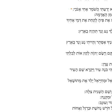
א יָדַעְתִּי הֲשֹׁמֵר אָחִי אָנֹכִי:
י
 מִן הָאֲדָמָה:
 אֶת פִּיהָ לָקַחַת אֶת דְּמֵי אָחִיךָ
 נָע וָנָד תִּהְיֶה בָאָרֶץ:
ֶיךָ אֶסָּתֵר וְהָיִיתִי נָע וָנָד בָּאָרֶץ
ָּם וַיָּשֶׂם יְהוָֹה לְקַיִן אוֹת לְבִלְתִּי
מַת עֵדֶן:
יְהִי בֹּנֶה עִיר וַיִּקְרָא שֵׁם הָעִיר
ָאֵל וּמְחִיָּיאֵל יָלַד אֶת מְתוּשָׁאֵל
ְשֵׁם הַשֵּׁנִית צִלָּה:
וּמִקְנֶה:
ֹר וְעוּגָב:
 חֹרֵשׁ נְחשֶׁת וּבַרְזֶל וַאֲחוֹת