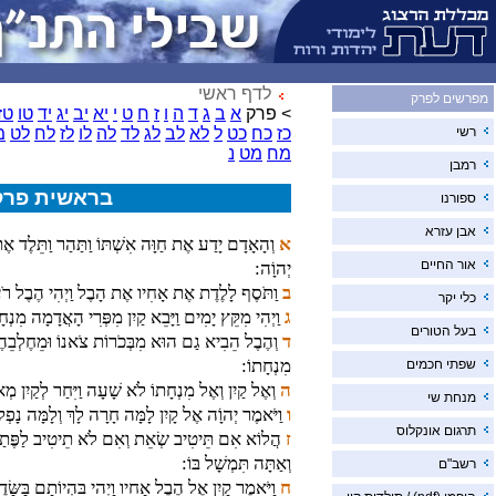
לדף ראשי
מפרשים לפרק
> פרק
א
ב
ג
ד
ה
ו
ז
ח
ט
י
יא
יב
יג
יד
טו
טז
רשי
כז
כח
כט
ל
לא
לב
לג
לד
לה
לו
לז
לח
לט
מ
מח
מט
נ
רמבן
בראשית פרק
ספורנו
אבן עזרא
א
וְהָאָדָם יָדַע אֶת חַוָּה אִשְׁתּוֹ וַתַּהַר וַתֵּלֶד אֶ
אור החיים
יְהוָֹה:
ב
וַתֹּסֶף לָלֶדֶת אֶת אָחִיו אֶת הָבֶל וַיְהִי הֶבֶל רֹ
כלי יקר
ג
וַיְהִי מִקֵּץ יָמִים וַיָּבֵא קַיִן מִפְּרִי הָאֲדָמָה מִנְ
בעל הטורים
ד
וְהֶבֶל הֵבִיא גַם הוּא מִבְּכֹרוֹת צֹאנוֹ וּמֵחֶלְבֵהֶן 
מִנְחָתוֹ:
שפתי חכמים
ה
וְאֶל קַיִן וְאֶל מִנְחָתוֹ לֹא שָׁעָה וַיִּחַר לְקַיִן מְאֹד ו
מנחת שי
ו
וַיֹּאמֶר יְהוָֹה אֶל קָיִן לָמָּה חָרָה לָךְ וְלָמָּה נָפְלו
תרגום אונקלוס
ז
הֲלוֹא אִם תֵּיטִיב שְׂאֵת וְאִם לֹא תֵיטִיב לַפֶּתַח 
וְאַתָּה תִּמְשָׁל בּוֹ:
רשב"ם
ח
וַיֹּאמֶר קַיִן אֶל הֶבֶל אָחִיו וַיְהִי בִּהְיוֹתָם בַּשָּׂ