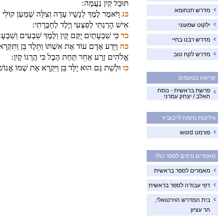
תּוּבַל קַיִן נַעֲמָה:
מדרש תנחומא
כג
וַיֹּאמֶר לֶמֶךְ לְנָשָׁיו עָדָה וְצִלָּה שְׁמַעַן קוֹלִי נְ
אִישׁ הָרַגְתִּי לְפִצְעִי וְיֶלֶד לְחַבֻּרָתִי:
ילקוט שמעוני
כד
כִּי שִׁבְעָתַיִם יֻקַּם קָיִן וְלֶמֶךְ שִׁבְעִים וְשִׁבְע
מדרש רבנו בחיי
כה
וַיֵּדַע אָדָם עוֹד אֶת אִשְׁתּוֹ וַתֵּלֶד בֵּן וַתִּקְר
מדרש לקח טוב
אֱלֹהִים זֶרַע אַחֵר תַּחַת הֶבֶל כִּי הֲרָגוֹ קָיִן:
כו
וּלְשֵׁת גַּם הוּא יֻלַּד בֵּן וַיִּקְרָא אֶת שְׁמוֹ אֱנוֹ
קריאה בטעמים
פרשת בראשית - נוסח
חאלב / יצחק עמרני
גיליונות נחמה לייבוביץ
פורמט word
מאמרים ודפים לספר כולו
מאמרים לספר בראשית
דפי עבודה לספר בראשית
בית המדרש הוירטואלי,
הר עציון