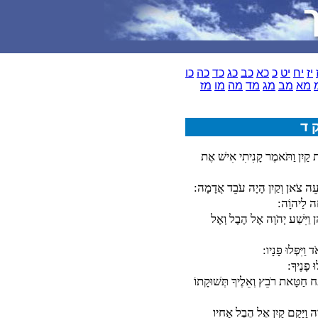
יז
יח
יט
כ
כא
כב
כג
כד
כה
כו
מא
מב
מג
מד
מה
מו
מז
 ד
ת קַיִן וַתֹּאמֶר קָנִיתִי אִישׁ אֶת
עֵה צֹאן וְקַיִן הָיָה עֹבֵד אֲדָמָה:
חָה לַיהוָֹה:
וַיִּשַׁע יְהֹוָה אֶל הֶבֶל וְאֶל
ַיִּפְּלוּ פָּנָיו:
ּ פָנֶיךָ:
חַטָּאת רֹבֵץ וְאֵלֶיךָ תְּשׁוּקָתוֹ
דֶה וַיָּקָם קַיִן אֶל הֶבֶל אָחִיו