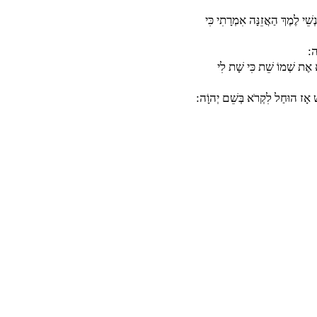
שֵׁי לֶמֶךְ הַאֲזֵנָּה אִמְרָתִי כִּי
ָה:
ָא אֶת שְׁמוֹ שֵׁת כִּי שָׁת לִי
שׁ אָז הוּחַל לִקְרֹא בְּשֵׁם יְהוָֹה: