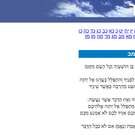
יז
יח
יט
כ
כא
כב
כג
כד
כה
כו
מא
מב
מג
מד
מה
מו
מז
מב
ְיָה בֶּן הוֹשַׁעְיָה וְכָל הָעָם מִקָּטֹן
ְפָנֶיךָ וְהִתְפַּלֵּל בַּעֲדֵנוּ אֶל יְהֹוָה
מְעַט מֵהַרְבֶּה כַּאֲשֶׁר עֵינֶיךָ
בָּהּ וְאֶת הַדָּבָר אֲשֶׁר נַעֲשֶׂה:
י מִתְפַּלֵּל אֶל יְהֹוָה אֱלֹהֵיכֶם
אֶתְכֶם אַגִּיד לָכֶם לֹא אֶמְנַע מִכֶּם
 אֱמֶת וְנֶאֱמָן אִם לֹא כְּכָל הַדָּבָר