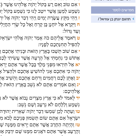
ו
אִם טוֹב וְאִם רָע בְּקוֹל יְהֹוָה אֱלֹהֵינוּ אֲשֶׁר (אֲנ
מפרשים לספר
נִשְׁמָע לְמַעַן אֲשֶׁר יִיטַב לָנוּ כִּי נִשְׁמַע בְּקוֹל יְה
ז
וַיְהִי מִקֵּץ עֲשֶׂרֶת יָמִים וַיְהִי דְבַר יְהֹוָה אֶל יִרְ
תרגום יונתן בן עוזיאל /
ח
וַיִּקְרָא אֶל יוֹחָנָן בֶּן קָרֵחַ וְאֶל כָּל שָׂרֵי הַחֲיָ
וְעַד גָּדוֹל:
ט
וַיֹּאמֶר אֲלֵיהֶם כֹּה אָמַר יְהֹוָה אֱלֹהֵי יִשְׂרָאֵל
לְהַפִּיל תְּחִנַּתְכֶם לְפָנָיו:
י
אִם שׁוֹב תֵּשְׁבוּ בָּאָרֶץ הַזֹּאת וּבָנִיתִי אֶתְכֶם ו
אֶתּוֹשׁ כִּי נִחַמְתִּי אֶל הָרָעָה אֲשֶׁר עָשִׂיתִי לָכֶ
יא
אַל תִּירְאוּ מִפְּנֵי מֶלֶךְ בָּבֶל אֲשֶׁר אַתֶּם יְרֵאִי
יְהֹוָה כִּי אִתְּכֶם אָנִי לְהוֹשִׁיעַ אֶתְכֶם וּלְהַצִּיל אֶ
יב
וְאֶתֵּן לָכֶם רַחֲמִים וְרִחַם אֶתְכֶם וְהֵשִׁיב אֶ
יג
וְאִם אֹמְרִים אַתֶּם לֹא נֵשֵׁב בָּאָרֶץ הַזֹּאת לְבִלְ
אֱלֹהֵיכֶם:
יד
לֵאמֹר לֹא כִּי אֶרֶץ מִצְרַיִם נָבוֹא אֲשֶׁר לֹא נִ
נִשְׁמָע וְלַלֶּחֶם לֹא נִרְעָב וְשָׁם נֵשֵׁב:
טו
וְעַתָּה לָכֵן שִׁמְעוּ דְבַר יְהֹוָה שְׁאֵרִית יְהוּדָ
יִשְׂרָאֵל אִם אַתֶּם שׂוֹם תְּשִׂמוּן פְּנֵיכֶם לָבֹא מ
טז
וְהָיְתָה הַחֶרֶב אֲשֶׁר אַתֶּם יְרֵאִים מִמֶּנָּה שָׁ
וְהָרָעָב אֲשֶׁר אַתֶּם דֹּאֲגִים מִמֶּנּוּ שָׁם יִדְבַּק אַ