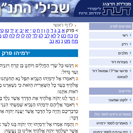
לדף ראשי
מפרשים לפרק
> פרק
א
ב
ג
ד
ה
ו
ז
ח
ט
י
יא
יב
יג
יד
טו
טז
רשי
כז
כח
כט
ל
לא
לב
לג
לד
לה
לו
לז
לח
לט
מ
מח
מט
נ
נא
נב
רדק
ירמיהו פרק 
מלבים
מצודות דוד
א
וַיִּגְּשׁוּ כָּל שָׂרֵי הַחֲיָלִים וְיוֹחָנָן בֶּן קָרֵחַ וִיזַנ
פרושי שד"ל / שמואל דוד
וְעַד גָּדוֹל:
לוצאטו
ב
וַיֹּאמְרוּ אֶל יִרְמְיָהוּ הַנָּבִיא תִּפָּל נָא תְחִנָּתֵנוּ ל
אֱלֹהֶיךָ בְּעַד כָּל הַשְּׁאֵרִית הַזֹּאת כִּי נִשְׁאַרְנוּ 
רֹאוֹת אֹתָנוּ:
מדרשים
ג
וְיַגֶּד לָנוּ יְהֹוָה אֱלֹהֶיךָ אֶת הַדֶּרֶךְ אֲשֶׁר נֵלֶךְ 
ילקוט שמעוני
ד
וַיֹּאמֶר אֲלֵיהֶם יִרְמְיָהוּ הַנָּבִיא שָׁמַעְתִּי הִנְנִ
כְּדִבְרֵיכֶם וְהָיָה כָּל הַדָּבָר אֲשֶׁר יַעֲנֶה יְהֹוָה 
מאמרים ודפים לספר כולו
דָּבָר:
מאמרים לספר ירמיהו
ה
וְהֵמָּה אָמְרוּ אֶל יִרְמְיָהוּ יְהִי יְהֹוָה בָּנוּ לְעֵד
אֲשֶׁר יִשְׁלָחֲךָ יְהֹוָה אֱלֹהֶיךָ אֵלֵינוּ כֵּן נַעֲשֶׂה:
דפי עבודה לספר ירמיהו