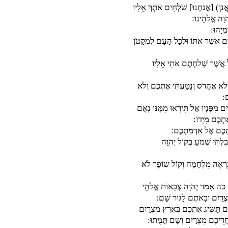
ַוְּ) [אֲנַחְנוּ] שֹׁלְחִים אֹתְךָ אֵלָיו
ֹוָה אֱלֹהֵינוּ:
מְיָהוּ:
לִים אֲשֶׁר אִתּוֹ וּלְכָל הָעָם לְמִקָּטֹן
 אֲשֶׁר שְׁלַחְתֶּם אֹתִי אֵלָיו
ְלֹא אֶהֱרֹס וְנָטַעְתִּי אֶתְכֶם וְלֹא
ם:
ם מִפָּנָיו אַל תִּירְאוּ מִמֶּנּוּ נְאֻם
תְכֶם מִיָּדוֹ:
תְכֶם אֶל אַדְמַתְכֶם:
תִּי שְׁמֹעַ בְּקוֹל יְהֹוָה
רְאֶה מִלְחָמָה וְקוֹל שׁוֹפָר לֹא
ה כֹּה אָמַר יְהֹוָה צְבָאוֹת אֱלֹהֵי
ִצְרַיִם וּבָאתֶם לָגוּר שָׁם:
ם תַּשִּׂיג אֶתְכֶם בְּאֶרֶץ מִצְרָיִם
חֲרֵיכֶם מִצְרַיִם וְשָׁם תָּמֻתוּ: