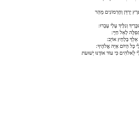
ֶרֶץ יַרְדֵּן וְחֶרְמוֹנִים מֵהַר
ֶיךָ וְגַלֶּיךָ עָלַי עָבָרוּ:
ְפִלָּה לְאֵל חַיָּי:
ֵלֵךְ בְּלַחַץ אוֹיֵב:
י כָּל הַיּוֹם אַיֵּה אֱלֹהֶיךָ:
ִי לֵאלֹהִים כִּי עוֹד אוֹדֶנּוּ יְשׁוּעֹת