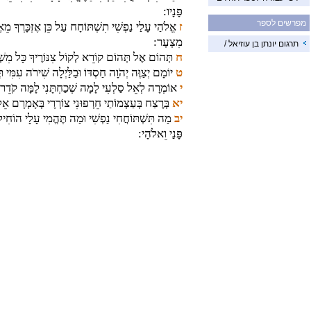
פָּנָיו:
מפרשים לספר
ז
אֱלֹהַי עָלַי נַפְשִׁי תִשְׁתּוֹחָח עַל כֵּן אֶזְכָּרְךָ מֵא
מִצְעָר:
תרגום יונתן בן עוזיאל /
ח
תְּהוֹם אֶל תְּהוֹם קוֹרֵא לְקוֹל צִנּוֹרֶיךָ כָּל מִשְׁבָּר
ט
יוֹמָם יְצַוֶּה יְהֹוָה חַסְדּוֹ וּבַלַּיְלָה שִׁירֹה עִמִּי תּ
י
אוֹמְרָה לְאֵל סַלְעִי לָמָה שְׁכַחְתָּנִי לָמָּה קֹדֵר א
יא
בְּרֶצַח בְּעַצְמוֹתַי חֵרְפוּנִי צוֹרְרָי בְּאָמְרָם אֵלַ
יב
מַה תִּשְׁתּוֹחֲחִי נַפְשִׁי וּמַה תֶּהֱמִי עָלָי הוֹחִיל
פָּנַי וֵאלֹהָי: