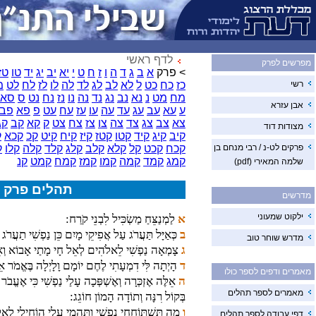
לדף ראשי
מפרשים לפרק
> פרק
א
ב
ג
ד
ה
ו
ז
ח
ט
י
יא
יב
יג
יד
טו
טז
רשי
כז
כח
כט
ל
לא
לב
לג
לד
לה
לו
לז
לח
לט
מ
מח
מט
נ
נא
נב
נג
נד
נה
נו
נז
נח
נט
ס
סא
אבן עזרא
ע
עא
עב
עג
עד
עה
עו
עז
עח
עט
פ
פא
פב
צא
צב
צג
צד
צה
צו
צז
צח
צט
ק
קא
קב
קג
מצודות דוד
קיב
קיג
קיד
קטו
קטז
קיז
קיח
קיט
קכ
קכא
ק
פרקים לט-נ / רבי מנחם בן
קכח
קכט
קל
קלא
קלב
קלג
קלד
קלה
קלו
ק
קמג
קמד
קמה
קמו
קמז
קמח
קמט
קנ
שלמה המאירי (pdf)
תהלים פרק 
מדרשים
ילקוט שמעוני
א
לַמְנַצֵּחַ מַשְׂכִּיל לִבְנֵי קֹרַח:
ב
כְּאַיָּל תַּעֲרֹג עַל אֲפִיקֵי מָיִם כֵּן נַפְשִׁי תַעֲרֹג
מדרש שוחר טוב
ג
צָמְאָה נַפְשִׁי לֵאלֹהִים לְאֵל חָי מָתַי אָבוֹא וְאֵ
ד
הָיְתָה לִּי דִמְעָתִי לֶחֶם יוֹמָם וָלָיְלָה בֶּאֱמֹר אֵלַ
מאמרים ודפים לספר כולו
ה
אֵלֶּה אֶזְכְּרָה וְאֶשְׁפְּכָה עָלַי נַפְשִׁי כִּי אֶעֱבֹר
מאמרים לספר תהלים
בְּקוֹל רִנָּה וְתוֹדָה הָמוֹן חוֹגֵג:
ו
מַה תִּשְׁתּוֹחֲחִי נַפְשִׁי וַתֶּהֱמִי עָלָי הוֹחִילִי לֵאל
דפי עבודה לספר תהלים