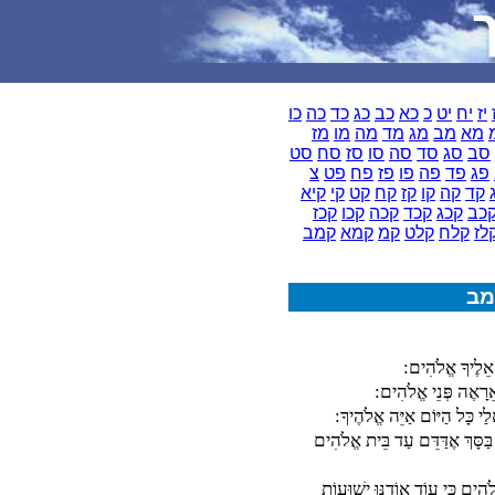
יז
יח
יט
כ
כא
כב
כג
כד
כה
כו
מא
מב
מג
מד
מה
מו
מז
סב
סג
סד
סה
סו
סז
סח
סט
פג
פד
פה
פו
פז
פח
פט
צ
קד
קה
קו
קז
קח
קט
קי
קיא
כב
קכג
קכד
קכה
קכו
קכז
לז
קלח
קלט
קמ
קמא
קמב
מב
 אֵלֶיךָ אֱלֹהִים:
רָאֶה פְּנֵי אֱלֹהִים:
י כָּל הַיּוֹם אַיֵּה אֱלֹהֶיךָ:
 בַּסָּךְ אֶדַּדֵּם עַד בֵּית אֱלֹהִים
ֹהִים כִּי עוֹד אוֹדֶנּוּ יְשׁוּעוֹת