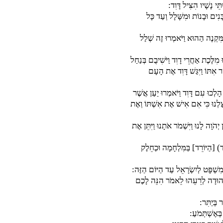
ֵי נָשָׁיו הִצִּיל דָּוִד:
נִים וּבָנוֹת וּמִשָּׁלָל וְעַד כָּל
ַמִּקְנֶה הַהוּא וַיֹּאמְרוּ זֶה שְׁלַל
ִלֶּכֶת אַחֲרֵי דָוִד וַיֹּשִׁיבֻם בְּנַחַל
אִתּוֹ וַיִּגַּשׁ דָּוִד אֶת הָעָם
ָלְכוּ עִם דָּוִד וַיֹּאמְרוּ יַעַן אֲשֶׁר
ַלְנוּ כִּי אִם אִישׁ אֶת אִשְׁתּוֹ וְאֶת
ֹוָה לָנוּ וַיִּשְׁמֹר אֹתָנוּ וַיִּתֵּן אֶת
ד) [הַיּוֹרֵד] בַּמִּלְחָמָה וּכְחֵלֶק
מִשְׁפָּט לְיִשְׂרָאֵל עַד הַיּוֹם הַזֶּה:
י יְהוּדָה לְרֵעֵהוּ לֵאמֹר הִנֵּה לָכֶם
בְּיַתִּר:
ְּאֶשְׁתְּמֹעַ: