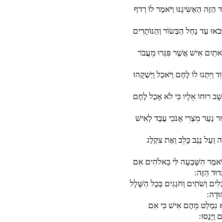
 הַזֶּה הַאַשִּׂיגֶנּוּ וַיֹּאמֶר לוֹ רְדֹף
ָבֹאוּ עַד נַחַל הַבְּשׂוֹר וְהַנּוֹתָרִים
מָאתַיִם אִישׁ אֲשֶׁר פִּגְּרוּ מֵעֲבֹר
 וַיִּתְּנוּ לוֹ לֶחֶם וַיֹּאכַל וַיַּשְׁקֻהוּ
ַתָּשָׁב רוּחוֹ אֵלָיו כִּי לֹא אָכַל לֶחֶם
אמֶר נַעַר מִצְרִי אָנֹכִי עֶבֶד לְאִישׁ
ָה וְעַל נֶגֶב כָּלֵב וְאֶת צִקְלַג
 וַיֹּאמֶר הִשָּׁבְעָה לִּי בֵאלֹהִים אִם
ְּדוּד הַזֶּה:
לִים וְשֹׁתִים וְחֹגְגִים בְּכָל הַשָּׁלָל
וּדָה:
לֹא נִמְלַט מֵהֶם אִישׁ כִּי אִם
ַיָּנֻסוּ: