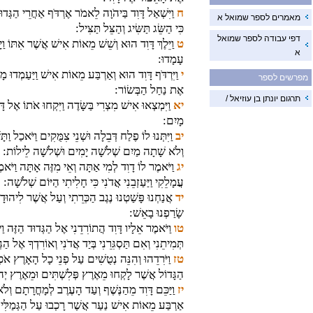
ח
וַיִּשְׁאַל דָּוִד בַּיהֹוָה לֵאמֹר אֶרְדֹּף אַחֲרֵי הַגְּדוּד
מאמרים לספר שמואל א
כִּי הַשֵּׂג תַּשִּׂיג וְהַצֵּל תַּצִּיל:
דפי עבודה לספר שמואל
ט
וַיֵּלֶךְ דָּוִד הוּא וְשֵׁשׁ מֵאוֹת אִישׁ אֲשֶׁר אִתּוֹ וַיּ
א
עָמָדוּ:
י
וַיִּרְדֹּף דָּוִד הוּא וְאַרְבַּע מֵאוֹת אִישׁ וַיַּעַמְדוּ 
מפרשים לספר
אֶת נַחַל הַבְּשׂוֹר:
תרגום יונתן בן עוזיאל /
יא
וַיִּמְצְאוּ אִישׁ מִצְרִי בַּשָּׂדֶה וַיִּקְחוּ אֹתוֹ אֶל דָּוִד
מָיִם:
יב
וַיִּתְּנוּ לוֹ פֶלַח דְּבֵלָה וּשְׁנֵי צִמֻּקִים וַיֹּאכַל ו
וְלֹא שָׁתָה מַיִם שְׁלֹשָׁה יָמִים וּשְׁלֹשָׁה לֵילוֹת:
יג
וַיֹּאמֶר לוֹ דָוִד לְמִי אַתָּה וְאֵי מִזֶּה אָתָּה וַיֹּ
עֲמָלֵקִי וַיַּעַזְבֵנִי אֲדֹנִי כִּי חָלִיתִי הַיּוֹם שְׁלֹשָׁה:
יד
אֲנַחְנוּ פָּשַׁטְנוּ נֶגֶב הַכְּרֵתִי וְעַל אֲשֶׁר לִיהוּד
שָׂרַפְנוּ בָאֵשׁ:
טו
וַיֹּאמֶר אֵלָיו דָּוִד הֲתוֹרִדֵנִי אֶל הַגְּדוּד הַזֶּה
תְּמִיתֵנִי וְאִם תַּסְגִּרֵנִי בְּיַד אֲדֹנִי וְאוֹרִדְךָ אֶל הַג
טז
וַיֹּרִדֵהוּ וְהִנֵּה נְטֻשִׁים עַל פְנֵי כָל הָאָרֶץ אֹכְ
הַגָּדוֹל אֲשֶׁר לָקְחוּ מֵאֶרֶץ פְּלִשְׁתִּים וּמֵאֶרֶץ יְה
יז
וַיַּכֵּם דָּוִד מֵהַנֶּשֶׁף וְעַד הָעֶרֶב לְמָחֳרָתָם וְ
אַרְבַּע מֵאוֹת אִישׁ נַעַר אֲשֶׁר רָכְבוּ עַל הַגְּמַלִּים ו