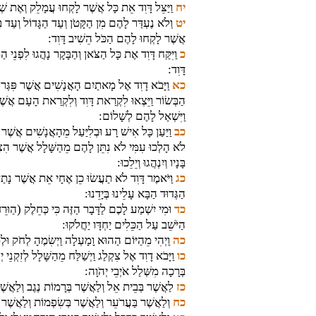
יח
וַיַּצֵּל דָּוִד אֵת כָּל אֲשֶׁר לָקְחוּ עֲמָלֵק וְאֶת שְׁתּ
יט
וְלֹא נֶעְדַּר לָהֶם מִן הַקָּטֹן וְעַד הַגָּדוֹל וְעַד בָּ
אֲשֶׁר לָקְחוּ לָהֶם הַכֹּל הֵשִׁיב דָּוִד:
כ
וַיִּקַּח דָּוִד אֶת כָּל הַצֹּאן וְהַבָּקָר נָהֲגוּ לִפְנֵי ה
דָּוִד:
כא
וַיָּבֹא דָוִד אֶל מָאתַיִם הָאֲנָשִׁים אֲשֶׁר פִּגְּרוּ מ
הַבְּשׂוֹר וַיֵּצְאוּ לִקְרַאת דָּוִד וְלִקְרַאת הָעָם אֲשֶׁר 
וַיִּשְׁאַל לָהֶם לְשָׁלוֹם:
כב
וַיַּעַן כָּל אִישׁ רָע וּבְלִיַּעַל מֵהָאֲנָשִׁים אֲשֶׁר ה
לֹא הָלְכוּ עִמִּי לֹא נִתֵּן לָהֶם מֵהַשָּׁלָל אֲשֶׁר הִצּ
בָּנָיו וְיִנְהֲגוּ וְיֵלֵכוּ:
כג
וַיֹּאמֶר דָּוִד לֹא תַעֲשׂוּ כֵן אֶחָי אֵת אֲשֶׁר נָתַן יְה
הַגְּדוּד הַבָּא עָלֵינוּ בְּיָדֵנוּ:
כד
וּמִי יִשְׁמַע לָכֶם לַדָּבָר הַזֶּה כִּי כְּחֵלֶק (הַוּרֵ
הַיֹּשֵׁב עַל הַכֵּלִים יַחְדָּו יַחֲלֹקוּ:
כה
וַיְהִי מֵהַיּוֹם הַהוּא וָמָעְלָה וַיְשִׂמֶהָ לְחֹק וּלְ
כו
וַיָּבֹא דָוִד אֶל צִקְלַג וַיְשַׁלַּח מֵהַשָּׁלָל לְזִקְנֵ
בְּרָכָה מִשְּׁלַל אֹיְבֵי יְהֹוָה:
כז
לַאֲשֶׁר בְּבֵית אֵל וְלַאֲשֶׁר בְּרָמוֹת נֶגֶב וְלַאֲשֶׁר 
כח
וְלַאֲשֶׁר בַּעֲרֹעֵר וְלַאֲשֶׁר בְּשִׂפְמוֹת וְלַאֲשֶׁר ב