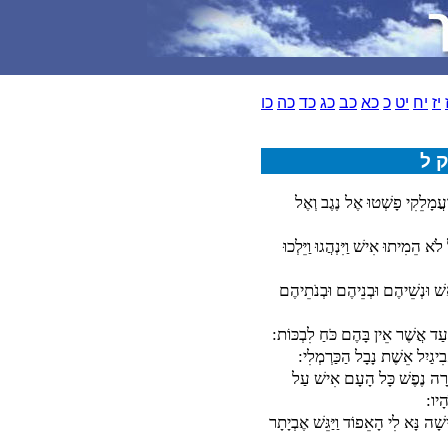
יז
יח
יט
כ
כא
כב
כג
כד
כה
כו
 ל
 וַעֲמָלֵקִי פָשְׁטוּ אֶל נֶגֶב וְאֶל
ֹא הֵמִיתוּ אִישׁ וַיִּנְהֲגוּ וַיֵּלְכוּ
ֵשׁ וּנְשֵׁיהֶם וּבְנֵיהֶם וּבְנֹתֵיהֶם
ּ עַד אֲשֶׁר אֵין בָּהֶם כֹּחַ לִבְכּוֹת:
ֲבִיגַיִל אֵשֶׁת נָבָל הַכַּרְמְלִי:
מָרָה נֶפֶשׁ כָּל הָעָם אִישׁ עַל
הָיו:
שָׁה נָּא לִי הָאֵפוֹד וַיַּגֵּשׁ אֶבְיָתָר