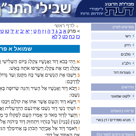
לדף ראשי
מפרשים לפרק
> פרק
א
ב
ג
ד
ה
ו
ז
ח
ט
י
יא
יב
יג
יד
טו
טז
רשי
כז
כח
כט
ל
לא
רדק
שמואל א פרק
מלבים
א
וַיְהִי בְּבֹא דָוִד וַאֲנָשָׁיו צִקְלַג בַּיּוֹם הַשְּׁלִישִׁי
רלב"ג
צִקְלַג וַיַּכּוּ אֶת צִקְלַג וַיִּשְׂרְפוּ אֹתָהּ בָּאֵשׁ:
מצודות דוד
ב
וַיִּשְׁבּוּ אֶת הַנָּשִׁים אֲשֶׁר בָּהּ מִקָּטֹן וְעַד גָּדוֹל ל
לְדַרְכָּם:
מדרשים
ג
וַיָּבֹא דָוִד וַאֲנָשָׁיו אֶל הָעִיר וְהִנֵּה שְׂרוּפָה בָּא
נִשְׁבּוּ:
ילקוט שמעוני
ד
וַיִּשָּׂא דָוִד וְהָעָם אֲשֶׁר אִתּוֹ אֶת קוֹלָם וַיִּבְכּו
ה
וּשְׁתֵּי נְשֵׁי דָוִד נִשְׁבּוּ אֲחִינֹעַם הַיִּזְרְעֵלִית וַא
קריאה בטעמים
ו
וַתֵּצֶר לְדָוִד מְאֹד כִּי אָמְרוּ הָעָם לְסָקְלוֹ כִּי 
מנהג ספרדים / דן בארי
(בָּנָו) [בָּנָיו] וְעַל בְּנֹתָיו וַיִּתְחַזֵּק דָּוִד בַּיהֹוָה אֱלֹ
ז
וַיֹּאמֶר דָּוִד אֶל אֶבְיָתָר הַכֹּהֵן בֶּן אֲחִימֶלֶךְ הַגִּי
אֶת הָאֵפוֹד אֶל דָּוִד:
מאמרים ודפים לספר כולו