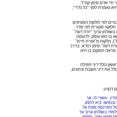
 חיי אדם סימן קמ"ד,
א נאמרת לפני "כל נדרי".
ויים לפי חלוקת הסעיפים
 חלוקה מקורית לפי סדר
בשולחן ערוך "יורה דעה"
 בו הוא עוסק. לדוגמה:
ם"), הלקוח מ"אורח חיים"
יורה דעה" סימן רמ"א. בדרך
 מראה המקום בו היא
שון כולל דיני תפילה
ולל את דיני השבת והחגים,
 דנציג:
ין - אשרי לו. אך
בנפשו יביא לחמו,
ול הפרנסה מונח על
למדו בשולחן ערוך עד
ות מחצי שנה. ומשם