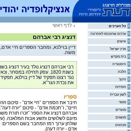
לדף ראשי
כל הערכים
ערכים שהוכנסו לאחרונה
דנציג רבי אברהם
אישים
דיין בוילנא, ומחבר הספרים חיי אדם,
ארץ ישראל
משה.
בית מקדש
היסטוריה
הלכה
בשנת 1820. עסק תחילה במסחר,
נגד רצונו תפקיד של דיין בוילנא, תפקיד
חינוך
את נכדת הגר"א.
חסידות
לשון עברית
ספריו
מוסר
חיבר את הספרים "חיי אדם" - סיכום ההל
חיים", ו"חכמת אדם" - סיכום "יורה דעה".
מועדים
אברהם דנציג את הספר "זכרו תורת משה",
מושגים
מיונם לשלושים ותשע אבות המלאכה. (על
שולחן ערוך רמז המחבר בשם הספרים:
ח
מנהגים
אדם - יורה
דעה).