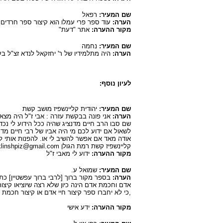
שם המעיר:
רפאל
הערה:
עוד ספר פרי עמלו הוא קיצור ספר חרדים.
מקור ההערה:
אתר "דעת"
שם המעיר:
נחמה
הערה:
היה מתלמידיו של ר' יחזקאל לנדא זצ"ל בעל
לעיון נוסף:
שם המעיר:
יהודית קליינשפיז מושב קשת
הערה:
אני פונה בבקשת עזרה : אבי ז"ל היה מצאצ
שם סבו הרב חיים מדנציג שהיה ככל הידוע לי נכד
לשאול אם ידוע לכם מי היה אביו של רבי חיים מדנ
אודה מאד אם אפשר להשיב לי או. להפנות אותי למ
קליינשפיז קשת רמת הגולן klinshpiz@gmail.com
מקור ההערה:
ידוע לי מאבי ז"ל
שם המעיר:
שמואל ע.
הערה:
בספר מקור ברוך [לרבי ברוך עפשטיין] כ
אדם וחכמת אדם הינה כיון שלא רצה שיוציאו קיצור
,כי לא יחברו ספר קיצור חיי אדם או קיצור חכמת 
מקור ההערה:
ידע אישי