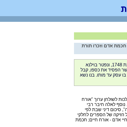
 חכמת אדם וזכרו תורת
רבי אברהם דנציג נולד בעיר דנציג בשנת 1748, ונפטר בוילנא
 וכאשר הפסיד את כספו, קבל
 בו עסק עד מותו. בנו נשא
כות לשולחן ערוך "אורח
 נוסף לאלה חיבר רבי
 סיכום דיני שבת לפי
 הזיקה של הספרים לחלקי
יי אדם - אורח
חיים;
חכמת