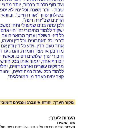
ועד סוף הלכות ברכות, יותר מחצי ש
שבת - יותר משנה. וכל ימיו לא יספיק
בשולחן ערוך "אורח חיים", ובוודאי
הדינים שב"יורה דעה".
ולכן עתה בנים שמעו לי ותחי נפש
ישקוד ללמוד מחיבורי זה "חיי אדם",
כל דיני השולחן ערוך מבוארים עם 
דבריו כל האחרונים. וכל דין וטעמו
אחר טעם הדין, וידע כל דין ודין אם
מדרבנן או מצד חומרה. והנה, עד 
חיבורי ערך שלושים דפים. וכאשר 
יום דף אחד, יגמור אותו בכל חודש
מחזיקים עשרים וארבע דפים, יחלק
ללמוד בכל שבת כמה דפים, ויחזור על
קצר יהיה כאחד מן המופלגים".
מקור הערך: יהודה איזנברג ועמירם דומוביץ
הערות לערך:
שם המעיר:
הערה:
נשכח חיבורו על הגדה של פסח בשם תולד