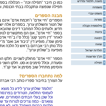
משנה, תלמוד ומדרש
כמו כן חיבר "תפילה זכה" – הכלולה בספר
תפילה שנפוצה ונתקבלה בבתי הכנסת, והי
משפחה
משפט עברי
מבנה הספרים
ספרות
הספרים "חיי אדם" ו"חכמת אדם" אינם בנ
של הטור והשולחן ערוך. בספרים אלה יש
פילוסופיה וקבלה
חדש, ולעתים כולל המחבר דינים שהובאו 
ציונות
בספר "חיי אדם", אם הם מתקשרים לנושא
לאחר "דין חינוך קטן" (כלל ס"ו ב"חיי אד
רפואה
סימן שמ"ו, מופיע דין "כיבוד אב ואם" מ"
שואה
כלל נותן רבי אברהם בראש כל הלכה את
מופיעה ב"שולחן ערוך".
תולדות ישראל
תנ"ך ופרשנות
הספר "חיי אדם" מחולק לשניים: חלקו הרא
וסעודה, וכולל סימנים א-סט. חלקו השני כ
תפילה
והסימון מתחיל שוב מסימן א' ועד קנ"ד.
למה נתחברו הספרים?
על הצורך בחיבור ספריו כותב רבי אברהם
"הלומד שולחן ערוך לידע כל מוצא הד
לעמוסי התלאה, הטרודים בפרנסה ו
וכל שכן בעלי הבתים הסוחרים, שע
צווארם - כמה צריכים לטרוח עד שי
הלכות ברכות השחר? ידוע, לא פח