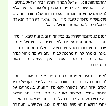
התפתחות זו אין ישראל מפחד, אותה הביא ישראל בחשבון
יעודו באנושיות, לא לטמטום המוחין ולכהות החושים אלא
הארתם להתפתחותם החי' מצפה רוחה של התורה והחוקים
האנושיות מיועדת לקבל מידיו של ישראל. רק הרוח הנאורה
סוגלת לקבל את אור תורתו של ישראל.
מנם כן, מלומד ישראל גם במלחמות ובנסיונות שבאו לו מידי
וח יוון המתפתחת על ידו. לא יחידים היו ימיו של מתתי'
בהם התימרה רוח זו, שהיתה אז עוד בשלב התפתחות, טרם
מלה, ואמרה להיות מחנכת לבית יעקב העומד מחוץ לגדר
שגתה, תוך הפרזה בהערכת ערך עצמה, תוך גאוה
התפארות.
א יחידים היו ימי מתתי' בהם נתפסו אף בני יהודה ובנותי'
הפרזה בהערכת רוח זו, הוכו בסנורים על ידי ברקו של טבע
אדם שזה עתה נתעורר לשאיפה רוחנית. בשמחתם על
טעות שמצאו בעצמם ראו אשר רוחני גדול יותר מאשר
אמת שנתגלתה ע"י הרוח העליונה ביותר ויש אשר בהמשכם
חרי החושנות המוסוית ובפרחי נוי, עזבו את שמשו הטהורה