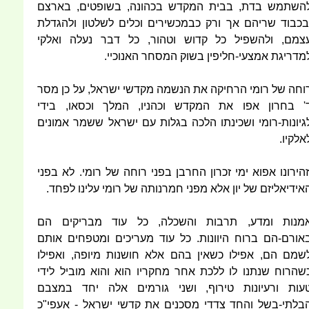
השתמש בדת, בבית המקדש בכהונה, בשופטים, בארצם
בכבוד שריהם אך ורק כבמכשירים וכלים לשלטון ולהגדלת
צמם, ולהשפיל כל קדוש וטהור, כל דבר נעלה ואלקי
מדריגת אמצעי-חליפין בשוק המסחר האנוכיי.
וחה של רומי הרחיקה את הנשמה מקדשי ישראל, על כן מסר
' בחרון אפו את המקדש וכהניו, המלך וכסאו, בידי
גיונות-רומי ושכינתו הלכה בגלות עם ישראל ששמר אמונים
אלקיו.
זהירונו אפוא ימי זכרון החרבן בפני רוחה של רומי. לא בפני
אידיאליזם של יון אלא מפני חמרנותה של רומי עלינו לפחד.
מנות ומדע, תרבות והשכלה, כל עוד מבריקים הם
אורם-הם ברוח היוונות. כל עוד מעריכים ומטפחים אותם
שמם הם, אפילו כשאין בהם אלא חושנות מיופה, ואפילו
שהרוח שנתנו לו ללכת אחר מחקריו הוא והוא מוביל לידי
עות ורעיונות טירוף, ושני גורמים אלה יחד במצבם
בלתי-בשל והחד צדדי מסכנים את קדשי ישראל - אעפי"כ