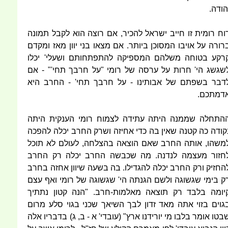
הודה.
וח רומית זו חייב ישראל להכיר, אם רוצה הוא לקבל תמונה
רורה על אויבו המסוכן ביותר. אם מצאו בני יוון מאז ומקדם
רקע בטוחה משלהם המספיקה להתפתחותם ושעלי' יכלו
שגשג הי' חרות על ערסה של רומי "על חרבך תחי'" - אם
דבר בשפתם של אבותינו - על חרבך תחי' - החרב היא
דמתכם.
התחלה שממנה היתה עתידה לצמוח רומי הענקית היתה
קודה כה קטנה שאין בה כדי אחיזה ושרק החרב יכלה להפכה
משהו, אותה החרב שאם הוצאה בהצלחה, לעולם לא תוכל
חזור מעצמה לנדנה. מה שכבשה החרב יכלה רק החרב
החזיק ורק החרב יכלה להגדילו. בה בשעה שיוון אחזה בחרב
ק בימי שגשוגה ולשם הגנתה הי' שגשוגה של רומי ואף עצם
יומה בלבד רק תוצאה מאלמות-חרב. "הנה קטון נתתיך
גוים בזוי אתה מאד זדון לבך השיאך שכני בגוי סלע מרום
בטו אומר בלבו מי יורידנו ארץ" (עובדי' א - ב, ג) בדבריו אלה