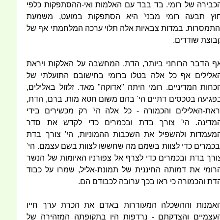
כבירה של רומי. בד בבד עם האלמות ואי-ההסתפקות כלפי
וץ תבעה רומי מבני' היא הסתפקות במועט, משמעת
התמסרות. במדות צבאיות אלה תלוי ערכה המלחמתי אף של
בוצת שודדים.
ף הדבר הרוחני ביותר, הדת, המחשבה על האלקות ויראת
אלילים אף כל אלה בטלו ברומי בחישובם התועלתי של
כחות המדיניים. רומי היתה "אדוקה" מאד. זלזול באלילים,
פגיעה בטכסים דתיים הי' בהם משום חטא מות. ברם, הדת,
ראת-האלילים והכמורה - כל אלה הי' רק מכשירים בידי
מדינה. הי' צורך בדת ובכמרים כדי לקדש את סדר
מעמדות ולהשפיל את השכבות ההמוניות, הי' צורך בדת
בכמרים כדי לצוות בשמם מה שחששו לצוות בשם עצמם. הי'
ורך בדת ובכמרים כדי לצרף אל צפורניו האיומות של הנשר
רומי את דמותה החיננית של תמונת-אליל, שמרו על כבוד
דת והכמורה כי ראו בכך ערובה לכבודם הם.
אמנות וההשכלה המעוררות באדם את הכרת ערך חייו
עצמיים והצדקתם - נרדפות היו בתקופתה המזהירה של