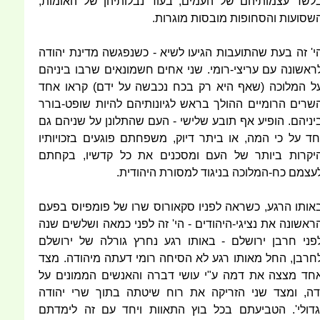
לשד עצמותיהם של העמים, בעוד נבלותיהן של האומות,
שסועות והסחופות מובסות מוגרות.
י' זה בעת שהתועבות הגיעו לשיא - כשנפגשה מדינת יהודה
ראשונה עם עריצי-רומי. שני אחים חשמונאים שרבו ביניהם
ל המלוכה (שאף היא רק בכח נכבשה על ידם) קראו אחד
שרים הרומיים ההולך בראש לגיונותיהם להיות שופט-בורר
יניהם. הופיע אף תובע שלישי - העם שהתלונן על שניהם גם
חד על כי המה, או ביתר דיוק, משפחתם פוגעים בזכויותיו
יקרות ביותר של העם ומסכנים את כל קדשיו, בקחתם
עצמם כח-המלוכה בניגוד למסורת היהודית.
אותו הרגע, כשראה לפניו סקאורוס שרו של פומפיוס בפעם
ראשונה את נציגי-היהודים - הי' זה לפני כמאה ושלשים שנה
פני חרבן ירושלם - באותו רגע נחרץ גורלה של ירושלם
חרבן, החל מאותו רגע לא הסיחה רומי דעתה מיהודה. מצד
חד מצצה את דמה ע"י עושי דברה והאנשים הממונים על
דה, ומצד שני הזריקה את רוח שיטתה בתוך שרי יהודה
גדולי'. הטביעתם בכל בוץ התאוות ויחד עם זה לימדתם