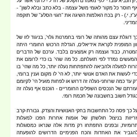
יון הנביא עובדי' לפי מאמרם הקולע של חז"ל - לרומי אשר על
ף חוסר כל מקור לאומי משל עצמה - בלא כתב ובלא לשון" -
ע"ז, י.) - רק בכח האלמות השיגה את "חגוי הסלע" של תוקפה
מדיני.
ך דוגלת עצם מהותה של רומי בחמרנות גלוי', בניגוד לזו של
וון המופנית לקראת אידיאלים, הגדלת הרכוש החומרי היתה
מטרה, כבוד ועצמה רק אמצעים בלבד. ערכם של הדברים
המעשים נמדד לפי תועלתם. כל מה שהי' בו כדי לרומם את
רוח למעלה ולהביאה להתפתחות נעלה יותר, כל מה שהי' בו
די לעשות את האדם אנושי יותר, לא הי' לו מקום וענין ברומי,
ק עד כמה שרוחני-נעלה זה דרוש או לפחות מועיל הי' לקיומם
עזרתם של הנכסים השפלים החומריים - הוכנס אף נעלה זה
גודל חשוב בחשבונה של חכמת רומי.
ל כך פסה כל התחשבות בחקי האנושיות והצדק. גבורת-קרב
זריזות בניצול חולשתן של אומות אחרות הפכו למעלות
רומיות, ובפנים התפתחו רק מדות אלה שנראו כמסוגלות
הגביר את האחדות והכח הפנימיים הדרושים להופעתה