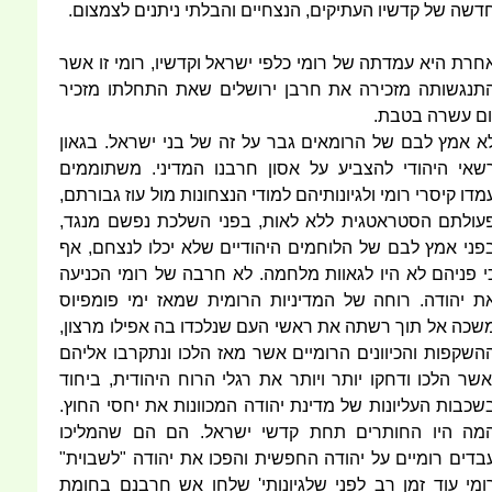
דשה של קדשיו העתיקים, הנצחיים והבלתי ניתנים לצמצום.
חרת היא עמדתה של רומי כלפי ישראל וקדשיו, רומי זו אשר
תנגשותה מזכירה את חרבן ירושלים שאת התחלתו מזכיר
ום עשרה בטבת.
א אמץ לבם של הרומאים גבר על זה של בני ישראל. בגאון
שאי היהודי להצביע על אסון חרבנו המדיני. משתוממים
מדו קיסרי רומי ולגיונותיהם למודי הנצחונות מול עוז גבורתם,
עולתם הסטראטגית ללא לאות, בפני השלכת נפשם מנגד,
פני אמץ לבם של הלוחמים היהודיים שלא יכלו לנצחם, אף
י פניהם לא היו לגאוות מלחמה. לא חרבה של רומי הכניעה
ת יהודה. רוחה של המדיניות הרומית שמאז ימי פומפיוס
שכה אל תוך רשתה את ראשי העם שנלכדו בה אפילו מרצון,
השקפות והכיוונים הרומיים אשר מאז הלכו ונתקרבו אליהם
אשר הלכו ודחקו יותר ויותר את רגלי הרוח היהודית, ביחוד
שכבות העליונות של מדינת יהודה המכוונות את יחסי החוץ.
מה היו החותרים תחת קדשי ישראל. הם הם שהמליכו
בדים רומיים על יהודה החפשית והפכו את יהודה "לשבוית"
ומי עוד זמן רב לפני שלגיונותי' שלחו אש חרבנם בחומת