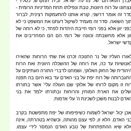
בדן תפארתם של מדינת ישראל ובית המקדש; כסליו -
נצחונו על רוח היוונות, טבת ונפילתו תחת המדיניות הרומית -
דר זה אומר דרשני, קורא אותנו להתעמקות רצינית, לברור
וך השואה. סדר זה מעמיד לשיקול דעתנו את המשפט כי לא
פני יוון אלא בפני רומי חייבת היהדות לפחד, כי לא רוחה של
וון אלא מחשבתה וכוונה של רומי הם הם המחריבים את
דשי ישראל.
אורו העליז של נר החנוכה זכרנו את שתי הרוחות שהאירו
אנושיות עד כה, את רוחה של ההשכלה היוונית ואת הרוח
יהודית של החוק האלוקי, ושמחנו לדברי התורה העתיקים על
תגברותה של רוח יפת על בני האדם עד בוא היום בה תפנה
וח זו מקום לרוחו של אלוקי שם העולה עלי' אשר בתורתו
שלים את הארת המוחין והרוחות ובתורתו ילמד את בני
אדם לבנות משכן לשכינת ה' עלי אדמות.
אכן יכול ישראל לשמוח כשיפיפותו של יפת מתפשטת בקרב
ני האדם. הלא זו, לפי עצם מהותה, וכשהיא בטהרתה, אינה
לא שיא ההתפתחות של טבע האדם הנמסר לידי עצמו.