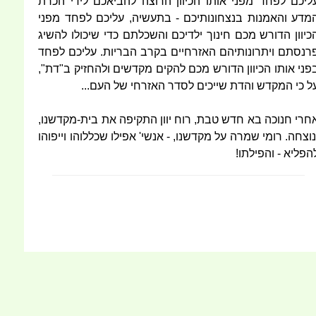
ליכם לפחד מפני אותו הכיוון הרוצה להביאכם לידי הכרת
מדע והאמנות בנצחונותיכם - בתעשיה, עליכם לפחד מפני
כיוון הדורש מכם חינוך ילדיכם והשכלתם כדי שיכולו להשיג
רנסתם ויתרונותיהם האזרחיים בקרב הבריות. עליכם לפחד
פני אותו הכיוון הדורש מכם להקים מקדשים ולהחזיק ב"דת",
ל כי המקדש והדת שייכים לסדר האזרחי של העם...
חרי חנוכה בא חדש טבת, רוח יוון התקיפה את בית-מקדשנו,
נוצחה. רומי שמרה על מקדשנו, - אנשי' אפילו שכללוהו וייפוהו
הפליא - והפילתו!