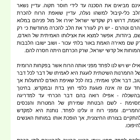
ינם מביאים את הסכנה עד לידי חוסר תקוה. עדיין נשאר
לב כלי-קיבול למשהו נעלה, עדיין שואפת הרוח להכרת
אמת, דרוש רק שקדשי ישראל יאירו אל מול פניהם במלוא
הרם וטהרם - יש רק לעורר את הלב להכרה מחודשת כי רק
ם, ביהדות, אפשר למצא את אצילותו האמיתית של האדם,
ק שם מאירה האמת באור בלתי עכור - ושוב ישובו הלבבות
המוחות אל קדשי ישראל, שרק הכרתם היתה חסרה להם.
אילו יש ויש לנו לפחד מפני אותה הרוח אשר בפקחות הרומית
ל החמרנות השיטתית לועגת היא לאמיתו של דבר לכל דבר
וב, דבר אלקי ואמיתי, בזה לכל שאיפת האדם להתעלות אך
חד עם זה אינה פוגעת כלפי חוץ בדת ובמקדש, בחינוך
בהשכלה - אפילו רואה בהם דבר הכרחי עד למדריגה
סוימת - לשם הבטחת שמירתן של המטרות והנכסים
חמריים. ומפני רוח זו עלינו לפחד. נותנת היא למקדש
התקיים בצורתו החיצונית, אך הופכת אותו במוחות האנשים
היפוכו.