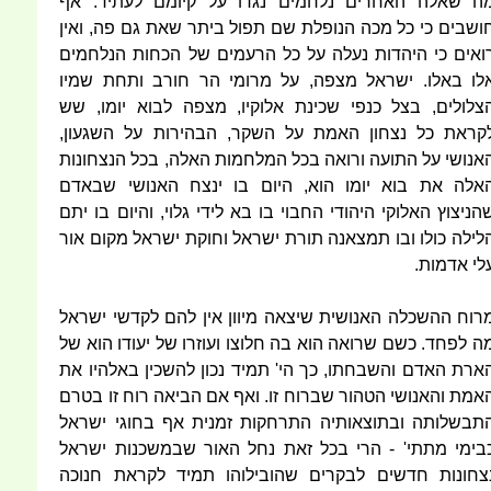
ה שאלה האחרים נלחמים נגדו על קיומם לעתיד. אף
ושבים כי כל מכה הנופלת שם תפול ביתר שאת גם פה, ואין
ואים כי היהדות נעלה על כל הרעמים של הכחות הנלחמים
לו באלו. ישראל מצפה, על מרומי הר חורב ותחת שמיו
צלולים, בצל כנפי שכינת אלוקיו, מצפה לבוא יומו, שש
קראת כל נצחון האמת על השקר, הבהירות על השגעון,
אנושי על התועה ורואה בכל המלחמות האלה, בכל הנצחונות
אלה את בוא יומו הוא, היום בו ינצח האנושי שבאדם
הניצוץ האלוקי היהודי החבוי בו בא לידי גלוי, והיום בו יתם
לילה כולו ובו תמצאנה תורת ישראל וחוקת ישראל מקום אור
לי אדמות.
רוח ההשכלה האנושית שיצאה מיוון אין להם לקדשי ישראל
ה לפחד. כשם שרואה הוא בה חלוצו ועוזרו של יעודו הוא של
ארת האדם והשבחתו, כך הי' תמיד נכון להשכין באלהיו את
אמת והאנושי הטהור שברוח זו. ואף אם הביאה רוח זו בטרם
תבשלותה ובתוצאותיה התרחקות זמנית אף בחוגי ישראל
בימי מתתי' - הרי בכל זאת נחל האור שבמשכנות ישראל
צחונות חדשים לבקרים שהובילוהו תמיד לקראת חנוכה