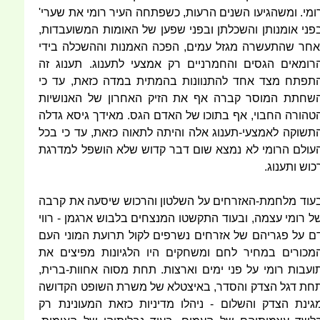
ומי. ומשהגיעו השנים הרעות, כשפתחה העיר רומי את שערי'
פני אומנותן והשכלתן ובפני שפען של האומות המשועבדות,
אחר שהתעשרה מגזל עמים, הפכה האמנות וההשכלה בידי
רומאים הגסים והחמרניים רק אמצעי לתענוג. תענוג זה
תפתח מצד אחד להתנוונות בהמתית במדה כזאת, עד כי
שחתת המוסר קברה אף את הזיק האחרון של האנושיות
טהורה החבוי, אף בתוכו של האדם הגס. מאידך גיסא גדלה
תשוקה לאמצעי-תענוג אלה והיתה לתאוה כזאת, עד כי בכל
עולם הרומי לא נמצא שום דבר קדוש שלא הושפל למדרגת
כוש ותענוג.
עוד מלחמת-האזרחים על השלטון והרכוש שיסעה את קרבה
ל רומי עצמה, ובעוד התקשטו המנצחים בלבוש ארגמן - רווי
ם על פגריהם של אזרחים נשרפים לקול תרועת המוני העם
מכורים במחיר לחם ומשחקים היו הלגיונות מפיצים את
ועבות רומי על פני ימים וארצות. תחת מסוה אחוות-ברית,
חת דגל הצדק והסדר, באיצטלא של משרת השופט הקדושה
גינת הצדק והשלום - ניהלו מדיניות כזאת המעונינת רק