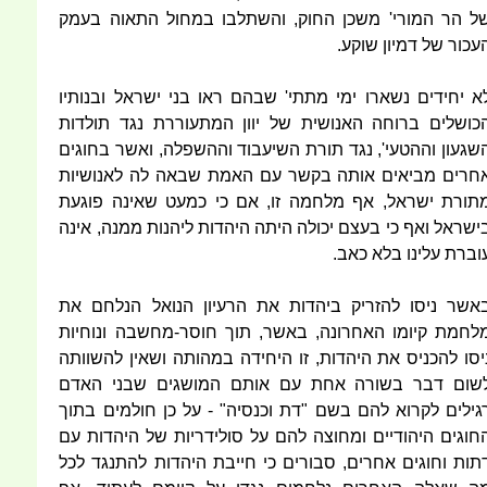
ל הר המורי' משכן החוק, והשתלבו במחול התאוה בעמק
עכור של דמיון שוקע.
א יחידים נשארו ימי מתתי' שבהם ראו בני ישראל ובנותיו
כושלים ברוחה האנושית של יוון המתעוררת נגד תולדות
שגעון וההטעי', נגד תורת השיעבוד וההשפלה, ואשר בחוגים
חרים מביאים אותה בקשר עם האמת שבאה לה לאנושיות
תורת ישראל, אף מלחמה זו, אם כי כמעט שאינה פוגעת
ישראל ואף כי בעצם יכולה היתה היהדות ליהנות ממנה, אינה
וברת עלינו בלא כאב.
אשר ניסו להזריק ביהדות את הרעיון הנואל הנלחם את
לחמת קיומו האחרונה, באשר, תוך חוסר-מחשבה ונוחיות
יסו להכניס את היהדות, זו היחידה במהותה ושאין להשוותה
שום דבר בשורה אחת עם אותם המושגים שבני האדם
גילים לקרוא להם בשם "דת וכנסיה" - על כן חולמים בתוך
חוגים היהודיים ומחוצה להם על סולידריות של היהדות עם
תות וחוגים אחרים, סבורים כי חייבת היהדות להתנגד לכל