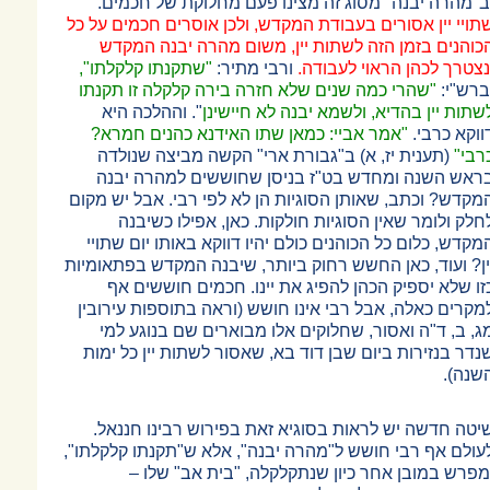
ב"מהרה יבנה" מסוג זה מצינו פעם מחלוקת של חכמים.
תויי יין אסורים בעבודת המקדש, ולכן אוסרים חכמים על כל
כוהנים בזמן הזה לשתות יין, משום מהרה יבנה המקדש
נצטרך לכהן הראוי לעבודה.
ורבי מתיר:
"שתקנתו קלקלתו",
ברש"י:
"שהרי כמה שנים שלא חזרה בירה קלקלה זו תקנתו
שתות יין בהדיא, ולשמא יבנה לא חיישינן
". וההלכה היא
ווקא כרבי.
"אמר אביי: כמאן שתו האידנא כהנים חמרא?
רבי"
(תענית יז, א) ב"גבורת ארי" הקשה מביצה שנולדה
ראש השנה ומחדש בט"ז בניסן שחוששים למהרה יבנה
מקדש? וכתב, שאותן הסוגיות הן לא לפי רבי. אבל יש מקום
חלק ולומר שאין הסוגיות חולקות. כאן, אפילו כשיבנה
מקדש, כלום כל הכוהנים כולם יהיו דווקא באותו יום שתויי
ין? ועוד, כאן החשש רחוק ביותר, שיבנה המקדש בפתאומיות
זו שלא יספיק הכהן להפיג את יינו. חכמים חוששים אף
מקרים כאלה, אבל רבי אינו חושש (וראה בתוספות עירובין
ג, ב, ד"ה ואסור, שחלוקים אלו מבוארים שם בנוגע למי
נדר בנזירות ביום שבן דוד בא, שאסור לשתות יין כל ימות
שנה).
יטה חדשה יש לראות בסוגיא זאת בפירוש רבינו חננאל.
עולם אף רבי חושש ל"מהרה יבנה", אלא ש"תקנתו קלקלתו",
מפרש במובן אחר כיון שנתקלקלה, "בית אב" שלו
–