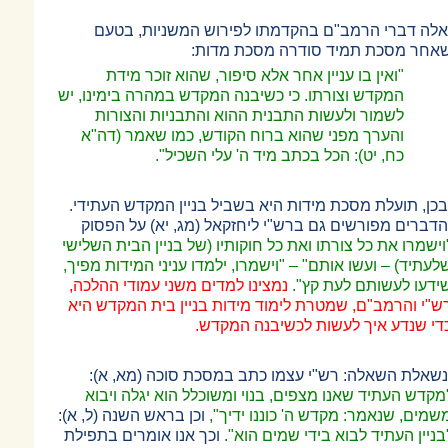
אלה דברי הרמב"ם בהקדמתו לפירוש המשניות, בטעם
אחר מסכת תמיד סודרה מסכת מדות:
"ואין בו עניין אחר אלא סיפור, שהוא זוכר מידת
המקדש וצורתו. כי כשיבנה המקדש במהרה בימינו, יש
לשמור ולעשות התבנית ההוא והתבניות והצורות
והערך מפני שהוא ברוח הקודש, כמו שאמר (דה"א
כח, יט): הכל בכתב מיד ה' עלי השכיל".
בכן, תועלת מסכת מידות היא בשביל בניין המקדש העתידי.
הדברים מפורשים גם ברש"י ליחזקאל (מג, יא) על הפסוק
וישמרו את כל צורתו ואת כל חוקותיו (של בניין הבית השלישי
לעתיד)
–
ועשו אותם"
–
"וישמרו, ילמדו עניני המידות מפיך,
ידעו לעשותם לעת קץ".
נמצינו למדים משני עמודי ההלכה,
ש"י והרמב"ם, שמטרת לימוד מידות בניין בית המקדש היא
די שנדע איך לעשות לכשיבנה המקדש.
נשאלת השאלה: רש"י עצמו כתב במסכת סוכה (מא, א):
מקדש העתיד שאנו מצפים, בנוי ומשוכלל הוא יגלה ויבוא
שמים, שנאמר: מקדש ה' כוננו ידיך",
וכן בראש השנה (ל, א):
בניין העתיד לבוא בידי שמים הוא".
וכך אנו אומרים בתפילת