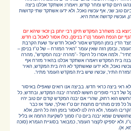
נהגו היום קודש ומחר קודש, ויאמרו: אשתקד אכלנו ביצה
יום טוב שני, אף עכשיו נאכל. ולא ידעו אשתקד שתי קדושות
ן, ועכשיו קדושה אחת היא.
יוצא בו: משחרב המקדש תיקן רבי יוחנן בן זכאי שיהא יום
נף יום הנפת העומר (ט"ז בניסן), כולו אסור לאכול בו חדש.
צד הדין בזמן המקדש אסור לאכול חדש עד שעת הקרבת
עומר, ובזמן הזה שאין עומר "האיר המזרח
–
של ט"ז בניסן
–
תיר". ולמה אסרו כל היום? -"מהרה יבנה המקדש", מהרה
בנה בית המקדש ויאמרו אשתקד אכלנו בהאיר מזרח אף
כשיו נאכל, ולא ידעו שאשתקד לא היה בית המקדש, האיר
מזרח התיר, עכשיו שיש בית המקדש העומר מתיר.
לא ראי ביצה כראי חדש. בביצה אנו רואים שאפילו באיסור
ל של דברי סופרים חששו למהרה יבנה המקדש, ובחדש, כל
חשש הוא רחוק, שהרי אם יבנה המקדש קודם יום טוב יהיו
ל כל פנים מותרים מחצות יום ט"ז ואילך, שעד אז כבר
קריבו העומר, ולא היה לנו לאסור בזמן הזה כל היום, אלא
חוששים שמא יבנה ביום ט"ו סמוך לשקיעת החמה או בליל
"ז, ולא יספיקו לקצור העומר, כמבואר בסוגיית הגמרא (סוכה
א, א).