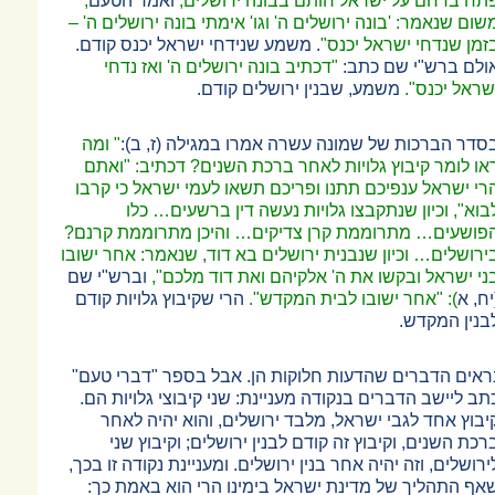
תח ברחם על ישראל חותם בבונה ירושלים,
ואמר הטעם
,
שום שנאמר: 'בונה ירושלים ה' וגו' אימתי בונה ירושלים ה'
–
זמן שנדחי ישראל יכנס"
. משמע שנידחי ישראל יכנס קודם.
ולם ברש"י שם כתב:
"דכתיב בונה ירושלים ה' ואז נדחי
שראל יכנס".
משמע, שבנין ירושלים קודם.
סדר הברכות של שמונה עשרה אמרו במגילה (ז, ב):
" ומה
או לומר קיבוץ גלויות לאחר ברכת השנים? דכתיב: "ואתם
רי ישראל ענפיכם תתנו ופריכם תשאו לעמי ישראל כי קרבו
בוא", וכיון שנתקבצו גלויות נעשה דין ברשעים
…
כלו
פושעים
…
מתרוממת קרן צדיקים
…
והיכן מתרוממת קרנם?
ירושלים
…
וכיון שנבנית ירושלים בא דוד, שנאמר: אחר ישובו
ני ישראל ובקשו את ה' אלקיהם ואת דוד מלכם",
וברש"י שם
יח, א
): "אחר ישובו לבית המקדש".
הרי שקיבוץ גלויות קודם
בנין המקדש.
ראים הדברים שהדעות חלוקות הן. אבל בספר "דברי טעם"
תב ליישב הדברים בנקודה מעניינת: שני קיבוצי גלויות הם.
יבוץ אחד לגבי ישראל, מלבד ירושלים, והוא יהיה לאחר
רכת השנים, וקיבוץ זה קודם לבנין ירושלים; וקיבוץ שני
ירושלים, וזה יהיה אחר בנין ירושלים. ומעניינת נקודה זו בכך,
אף התהליך של מדינת ישראל בימינו הרי הוא באמת כך: