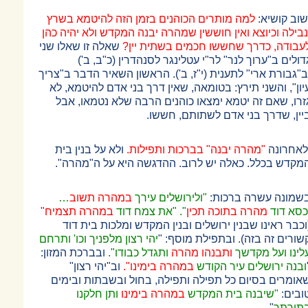
שוב קושיא:
למה מותרים הכוהנים בזמן הזה להיטמא בשרץ
נבילה וכיוצא ואין חוששין שמהרה יבנה המקדש ולא יהיה כהן
עבודה, כדרך שחששו חכמים בשתית יין?
שאלה זו שאלו שני
דולים ב"ערוך לנר" לר"י עטלינגר לסנהדרין (כ"ב, ב')
ב"גבורת ארי" לתענית (י"ז, ב'). הראשון השאיר הדבר ב"צריך
יון", והשני תירץ: בטומאה, שאין דרך בני אדם להיטמא, לא
זרו, שאם זה יטמא ימצאו כוהנים הרבה שלא נטמאו, אבל
יין, שדרך בני אדם לשתותם, חששו.
לאחרונה
"מהרה יבנה" בברכות ותפילות.
ולא על בנין בית
מקדש בכלל. כאלה יש לרוב. ההדגשה היא על ה"מהרה".
שמונה עשרה ברכות:
"ולירושלים עירך
במהרה תשוב
…
כסא דוד
מהרה בתוכה תכין
". "את צמח דוד
במהרה תצמיח"
וכבר ראינו שבנין ירושלים ובנין המקדש ומלכות בית דוד
שורים זה בזה). ובתפילת מוסף: "
יהי רצון מלפניך וכו' ותרחם
לינו ועל מקדשך
ותבנהו מהרה
ותגדל כבודו".
ובברכת המזון:
ובנה ירושלים עיר הקודש
במהרה בימינו".
וב"יהי רצון"
אומרים בסיום כל תפילה ותפילה, בחול ובשבתות ובימים
ובים:
"שיבנה בית המקדש
במהרה בימינו
ותן חלקנו
תורתך
".