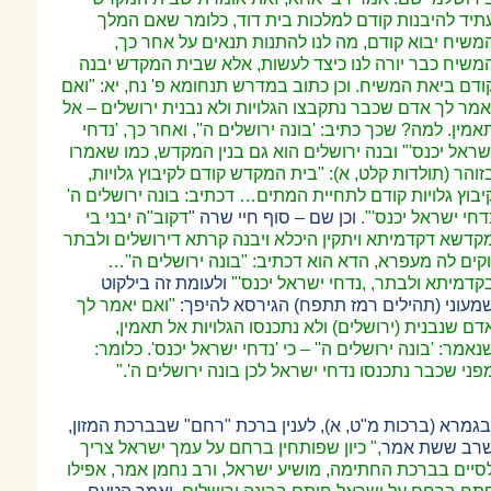
תיד להיבנות קודם למלכות בית דוד, כלומר שאם המלך
משיח יבוא קודם, מה לנו להתנות תנאים על אחר כך,
משיח כבר יורה לנו כיצד לעשות, אלא שבית המקדש יבנה
ודם ביאת המשיח. וכן כתוב במדרש תנחומא פ' נח, יא: "ואם
אמר לך אדם שכבר נתקבצו הגלויות ולא נבנית ירושלים
–
אל
אמין. למה? שכך כתיב:
'בונה ירושלים ה'', ואחר כך, 'נדחי
שראל יכנס'" ובנה ירושלים הוא גם בנין המקדש, כמו שאמרו
זוהר (תולדות קלט, א): "בית המקדש קודם לקיבוץ גלויות,
יבוץ גלויות קודם לתחיית המתים
…
דכתיב: בונה ירושלים ה'
דחי ישראל יכנס'".
וכן שם
–
סוף חיי שרה "
דקוב"ה יבני בי
קדשא דקדמיתא ויתקין היכלא ויבנה קרתא דירושלים ולבתר
וקים לה מעפרא, הדא הוא דכתיב: "בונה ירושלים ה''
…
קדמיתא ולבתר, ,נדחי ישראל יכנס'"
ולעומת זה בילקוט
מעוני (תהילים רמז תתפח) הגירסא להיפך:
"ואם יאמר לך
דם שנבנית (ירושלים) ולא נתכנסו הגלויות אל תאמין,
נאמר: 'בונה ירושלים ה''
–
כי 'נדחי ישראל יכנס'. כלומר:
פני שכבר נתכנסו נדחי ישראל לכן בונה ירושלים ה'."
בגמרא (ברכות מ"ט, א), לענין ברכת "רחם" שבברכת המזון,
רב ששת אמר
," כיון שפותחין ברחם על עמך ישראל צריך
סיים בברכת החתימה, מושיע ישראל, ורב נחמן אמר, אפילו