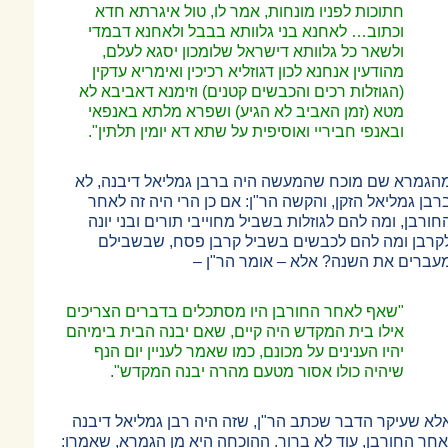
חתוכות לפניו מונחות, אמר לו, טול איגרתא חדא
וכתוב
…
לאחנא בני גלוותא בבבל ולאחנא דבמדי
ולשאר כל גלוותא דישראל שלומכון יסגא לעלם,
מהודעין אנחנא לכון דגוזליא רכיכין ואימריא עדקין
(הגוזלות רכים והכבשים קטנים) וזימנא דאביבא לא
מטא (זמן האביב לא הגיע) ושפרא מלתא באנפאי
ובאנפי חביריי ואוסיפית על שתא דא יומין תלתין".
הגמרא שם מוכח שהמעשה היה ברבן גמליאל דיבנה, לא
רבן גמליאל הזקן, והקשה הר"ן: אם כן הרי היה זה לאחר
חורבן, ומה להם לגוזלות בשביל מחוייבי תורים ובני יונה
קרבן ומה להם לכבשים בשביל קרבן פסח, שבשבילם
עברים את השנה? אלא
–
אומר הר"ן
–
"שאף לאחר החורבן היו מסתכלים בדברים הצריכים
אילו בית המקדש היה קיים, שאם יבנה הבית בימיהם
יהיו הענינים על מכונם, כמו שאמר לעניין יום הנף
שיהיה כולו אסור מטעם מהרה יבנה המקדש".
לא שעיקר הדבר שכתב הר"ן, שזה היה רבן גמליאל דיבנה
אחר החורבן, עוד לא ברור. ההוכחה היא מן הגמרא, שאמרו: