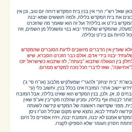
כאן שאל רש"י: הרי אין בנין בית המקדש דוחה יום טוב, וכן אין
ונים את בית המקדש בלילה, ולמה חוששים שמא יבנה
מקדש ביו"ט או בלילה? ועל זה הוא שאמר מה שהזכרנו
מעלה, שהמקדש שלעתיד יבוא בנוי ומשוכלל מן השמים, וזה
כול להיות גם ביו"ט ובלילה.
לא שעדין אין הדברים מיושבים לדעת הסוברים שהמקדש
לעתיד יבנה בידי אדם. אולם כבר הזכרנו הסברא, שיש
חלק בין הגאולה שתבוא "בעתה", לזו שתבוא כשישראל יזכו
"אחישנה", שאז לדברי הכל נזכה למקדש ממרום.
בשו"ת "בית יצחק" ולהגר"י שמעלקיש מלבוב (או"ח סי' ג')
ידש יישוב אחר: המזבח אינו בכלל בנין, וחשוב כלי (עי'
בחים ס, א), ולכן, בנין המקדש הוא שאינו בלילה, אבל המזבח
ותר לבנותו אף בלילה, ומכיון שהלכה מקריבין אע"פ שאין
ית, מפני שקדושה ראשונה של המקדש קידשה לשעתה
קידשה לעתיד לבוא, נמצא שיש מקום שבליל הט"ז ניסן
מקדש אמנם לא יבנה, והמזבח יבנה, ויהיו אסורים כל היום
חמת חסרון העומר שלא הספיקו לקצרו.