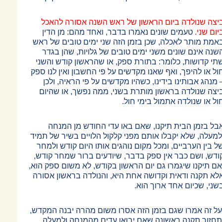
יצה שנולדה ביום הראשון של ראש השנה אסורה להאכל
יום שני.
טעמים שונים נאמרו בדבר, ואחד מהם: מן הדין
אמת מותר לאכלה, שכן בזמן הזה שני ימים טובים של ראש
שנה אינם שונים משני ימים טובים של גלויות, שהן בגדר
תי קדושות, כלומר: בתורת ספק, או שהראשון קודש והשני
ול או להיפך, ואף שאנו מקדשים על פי החשבון ואין לנו ספק
מנהג אבותינו בידינו, כשהיו מקדשים על פי הראיה, ולכן
יצה שנולדה בראשון מותרת בשני, ממה נפשך, או שהיום
ול או שנולדה אתמול בימי חול.
בל בזמן הבית תיקנו, שאם באו עדי החודש מן המנחה
למעלה, שלא יקבלו אותם מפני קלקול הלויים בשיר של תמיד
ל בין הערביים, ומכל מקום נוהגים אותו היום קודש ולמחר
ודש, ושם כבר אין ספק בדבר, שיודעים ברור שמחר קודש,
אם תיקנו שיגמרו גם יום הראשון בקודש, לא משום ספק הוא,
לא תקנה ודאית וקדושה אחת היא, והנולדה בראשון אסורה
שני, שכיום אחד ארוך הוא.
על זה אמרו שגם בזמן הזה אסרו משום מהרה יבנה המקדש,
תחזור תקנה ראשונה שאם יבואו עדים מהמנחה ולמעלה