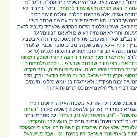
נחם" בתשעה באב, עפ"י הירושלמי ברכות(פ"ד, ה"ג):
"כי
תה ה' באש הצתה ובאש עתיד לבנותה".
ורש"י כתב כן לא
תורת אגדה, אלא מבחינת ההלכה, והלכה זו עוד נזכיר
המשך דברינו. הא כיצד יתיישב זה עם מה שכתב רש"י
יחזקאל, שעלינו ללמוד מידות המקדש שלעתיד בשביל לדעת
עשות, והרי לא אנו נהיה העושים ולא אנו הבונים? על
רמב"ם, שאף הוא כתב שתועלת מסכת מידות היא בשביל
ניין העתיד
–
לא קשה, שכן הרמב"ם סובר שבניין שלעתיד
נחנו נבנה אותו, וכך כתב מפורש בהלכות מלכים (פי"א,
"ד):
"ואם יעמוד מלך מבית דוד הוגה בתורה ועוסק במצוות
דוד אביו, כפי תורה שבכתב ושבע"פ
…
וילחם מלחמות ה',
רי זה בחזקת שהוא משיח. אם עשה והצליח, ובנה מקדש
מקומו וקבץ נדחי ישראל, הרי זה משיח בודאי
", ובכן, מלך
משיח יבנה המקדש, ולא יתגלה בנוי ומשוכלל מן השמים,
בל דברי רש"י הלא נראים כסותרים זה את זה.
ושבני, שעלינו להיעזר כאן בשטח האגדה. ידועים דברי
גמרא בסנהדרין (צו, א) על הפסוק (ישעיה ס-כב):
"בעתה
חישנה"
–
"זכו, אחישנה; לא זכו, בעתה".
על סמך זה כתב
שו"ת "דברי טעם" (וורשה תרס"ד)
בנוגע לבנין המקדש
לעתיד, שלא אמרו שיתגלה מן השמים בנוי אלא כשהגאולה
היה ב"אחישנה" וישראל יהיו בחינת "זכו", אבל כשישראל