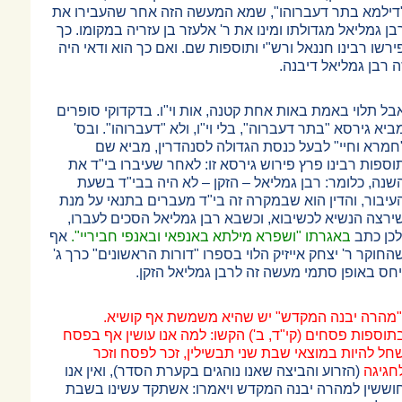
דילמא בתר דעברוהו", שמא המעשה הזה אחר שהעבירו את
בן גמליאל מגדולתו ומינו את ר' אלעזר בן עזריה במקומו. כך
ירשו רבינו חננאל ורש"י ותוספות שם. ואם כך הוא ודאי היה
ה רבן גמליאל דיבנה.
בל תלוי באמת באות אחת קטנה, אות וי"ו. בדקדוקי סופרים
ביא גירסא "בתר דעברוה", בלי וי"ו, ולא "דעברוהו". ובס'
חמרא וחיי" לבעל כנסת הגדולה לסנהדרין, מביא שם
וספות רבינו פרץ פירוש גירסא זו: לאחר שעיברו בי"ד את
שנה, כלומר: רבן גמליאל
–
הזקן
–
לא היה בבי"ד בשעת
עיבור, והדין הוא שבמקרה זה בי"ד מעברים בתנאי על מנת
ירצה הנשיא לכשיבוא, וכשבא רבן גמליאל הסכים לעברו,
לכן כתב
באגרתו "ושפרא מילתא באנפאי ובאנפי חביריי".
אף
החוקר ר' יצחק אייזיק הלוי בספרו "דורות הראשונים" כרך ג'
יחס באופן סתמי מעשה זה לרבן גמליאל הזקן.
"מהרה יבנה המקדש" יש שהיא משמשת אף קושיא.
תוספות פסחים (קי"ד, ב') הקשו: למה אנו עושין אף בפסח
חל להיות במוצאי שבת שני תבשילין, זכר לפסח וזכר
חגיגה
(הזרוע והביצה שאנו נוהגים בקערת הסדר), ואין אנו
וששין למהרה יבנה המקדש ויאמרו: אשתקד עשינו בשבת