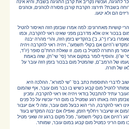
כר לחגיגה, ועכשיו נקריב את קרבן החגיגה בשבת, והיא אינה
וחה בשבת? תירצו: הקרבת קורבן מסורה לכוהנים, וכוהנים
ריזים הם ולא יטעו.
הרי קושיות מאחרונים: למה אמרו שבזמן הזה האיסור להטיל
ום בבכור אינו אלא מדרבנן מפני שאינו ראוי להקרבה, וכמו
אמרו בע"ז (י"ג, ב') בהקדיש בזמן הזה, והרי מהרה יבנה
מקדש ו"היום אם בקולי תשמעו", ויהיה ראוי להקרבה ויהיה
סור מן התורה למטיל בו מום. זו שאלת החת"ם סופר (יו"ד,
י' ש"ו). והוסיף לומר במקום אחר (סי' שי"ח), שזה באמת
עמו של הרמב"ם, שהמטיל מום בבכור בזמן הזה עובר על
או של תורה.
שוב לדברי התוספות כתב בס' "שי למורא". ההלכה היא
מותר להטיל מום קבוע כשיש בו כבר מום עובר, אף שהמום
עובר עתיד להתבטל בודאי ויהיה אז ראוי להקרבה. ומכיון
בזמן הזה באותו רגע שמטיל בו מום הרי עכשיו על כל פנים
ינו ראוי להקרבה, הרי הוא כבעל מום עובר, ומה לי אם יעבור
מום או שיעבור ויחלוף הזמן, ואפילו אם יבנה המקדש בעוד
גע ו"היום אם בקולי תשמעו", מכל מקום ברגע זה שאני מטיל
ו מום הריני כמטיל מום קבוע במום עובר, שמותר.