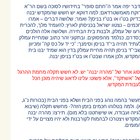
דבר יפה אמר ה"חתם סופר" בחידושיו לסוכה בשם הר"א
וקח מאמשטרדאם: למה דווקא יש חשש שהמקדש יבנה
דיוק בט"ו או בט"ז בניסן? ואמר: שלושה דברים
–
אמרו
כמים
–
נצטוו ישראל בכניסתן לארץ: להעמיד מלך, להכרית
רעו של עמלק, ולבנות בית הבחירה. ושלושה אלה הולכים
סדרם, כנלמד מהפסוקים. ובתקוני זהר כתוב שמחיית עמלק
עתיד תהיה בי"ד בניסן וסימנך: "כי יד על כס קה" ומכיוון
בי"ד בניסן תהיה מחיית עמלק בדין הוא שמיד יבנו בית
מקדש, ולכן אמרו שבט"ו או בט"ז בניסן יבנה.
סוג אחר של "מהרה יבנה" יש. לא חשש תקלה מחמת ההרגל
ל "אשתקד", אלא פשוט: עלינו לדאוג שיהיה מוכן הכל
עבודת המקדש.
עשר בהמה נוהג בפני הבית ושלא בפני הבית (בכורות נ"ג,
). ולמה בטלוהו חכמים בזמן הזה?- מחשש תקלה (שיבוא
גיזה ועבודה, או שישחטנו בלא מום). תירצו: מהרה יבנה
מקדש ויצטרכו לבהמות לקורבנות ולא יהיו מצויים על ידי
מומים.