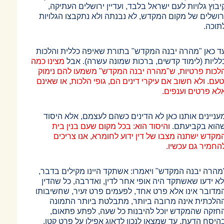
יבוץ גלויות לעם ישראל בלבד, ועדיין ירושלים העתיקה,
רושלים של מקום המקדש, לא נבנתה ולא נתקבצו הגלויות
תוכה.
ד כאן "מהרה יבנה המקדש" בתורת שאיפה כללית והלכות
לליות (לימוד קדשים, ברכות שמונה עשרה). אבל
מצינו כמה
לכות פרטיות, ש"מהרה יבנה המקדש" משמעו להם נימוק
טעם. ולא חשוב אם עיקרי דינים הם, גופי הלכות, או שאינם
לא פרטים וענפים.
עניינים אותנו כאן לא הדינים כשהם לעצמם, אלא היסוד
הוא בקביעתם.
והיסוד הוא: בכל מקום שעם בנין בית
מקדש ישתנה מצבו של דין ידוע לחומרא, אנו צריכים
החמיר גם עכשיו.
מהרה יבנה המקדש" ויאמרו: אשתקד היינו מקילים בדבר,
לא ידעו שאשתקד היה אופי אחר לדין, ואדרבה, כל שהדין
מדובר אינו אלא פרט אחד, לפעמים פרט זעיר, שחשיבותו
הלכתית אינה מרובה ביותר, מתבלטת ביותר התמונה
חזקה שהמקדש יוכל להיבנות כל שעה, לפתע פתאום,
היסח הדעת, עד שמצאו לנכון לדאוג אפילו על פרט קטן.