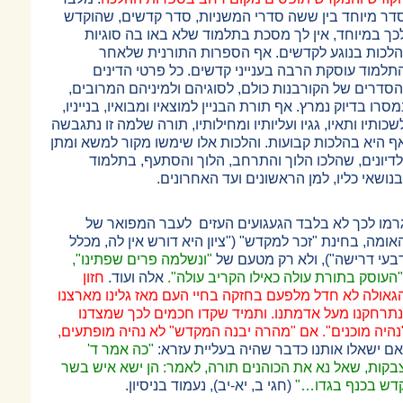
דר מיוחד בין ששה סדרי המשניות, סדר קדשים, שהוקדש
כך במיוחד, אין לך מסכת בתלמוד שלא באו בה סוגיות
הלכות בנוגע לקדשים. אף הספרות התורנית שלאחר
תלמוד עוסקת הרבה בענייני קדשים. כל פרטי הדינים
הסדרים של הקורבנות כולם, לסוגיהם ולמיניהם המרובים,
מסרו בדיוק נמרץ. אף תורת הבניין למוצאיו ומבואיו, בנייניו,
שכותיו ותאיו, גגיו ועליותיו ומחילותיו, תורה שלמה זו נתגבשה
ף היא בהלכות קבועות. והלכות אלו שימשו מקור למשא ומתן
לדיונים, שהלכו הלוך והתרחב, הלוך והסתעף, בתלמוד
בנושאי כליו, למן הראשונים ועד האחרונים.
רמו לכך לא בלבד הגעגועים העזים לעבר המפואר של
אומה, בחינת "זכר למקדש" ("ציון היא דורש אין לה, מכלל
בעי דרישה"), ולא רק מטעם של
"ונשלמה פרים שפתינו",
"העוסק בתורת עולה כאילו הקריב עולה".
אלה ועוד.
חזון
גאולה לא חדל מלפעם בחזקה בחיי העם מאז גלינו מארצנו
נתרחקנו מעל אדמתנו. ותמיד שקדו חכמים לכך שמצדנו
נהיה מוכנים". אם "מהרה יבנה המקדש" לא נהיה מופתעים,
אם ישאלו אותנו כדבר שהיה בעליית עזרא:
"כה אמר ד'
בקות, שאל נא את הכוהנים תורה, לאמר: הן ישא איש בשר
דש בכנף בגדו
…
"
(חגי ב, יא-יב), נעמוד בניסיון.