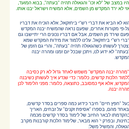
היו במצב של "לא זכו" והגאולה תהיה "בעתה", בבוא המועד,
זי לא ירד המקדש מן השמים, אלא המשיח וישראל יבנו אותו.
וא לא הביא את דברי רש"י ביחזקאל, אלא הוכיח את דבריו
ל-פי מקורות אחרים, שפעם נראה שהמשיח יבנה המקדש
פעם שירד מן השמים, אבל אם דבריו נכונים הרי יתיישבו גם
ברי רש"י ביחזקאל. עלינו ללמוד את מידות המקדש שמא
צטרך לעשותו כשהגאולה תהיה "בעתה", והרי גם הזמן של
בעתה" לא ידוע לנו, ויתכן שבכל יום זמנו ומהרה יבנה
מקדש.
"מהרה יבנה המקדש" משמש לאחד גדול לא רק כסיבה
למוד הלכות קדשים, כלומר: כדי שנדע איך לעשותן כשיבנה
מקדש, אלא אף כמסובב, כתוצאה, כלומר: מפני הלימוד לכן
הרה יבנה.
על "חפץ חיים" חיבר כידוע כמה ספרים בסדר קדשים,
באחד מהם, בספרו "אסיפת זקנים" על זבחים, האריך
הקדמתו לבאר החיוב של לימוד בסדר קדשים מכמה
חינות, ובפרק י' הוא מבאר, שלימוד הלכות קורבנות מקרב
גאולה, והמשיל משל: