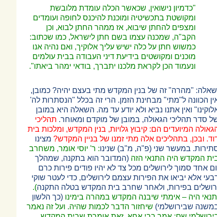
"כדמיון נישואין, שכאשר הכלה עומדת מלובשת
ומקושטת בתכשיטיה ומוכנת להיכנס לחופה ועומדים
ומצפים להחתן שיבוא, אז ממהר החתן לבוא, וכן
הקב"ה, שמכנה עצמו בשם חתן לישראל, כמו שכתוב:
כמשוש חתן על כלה ישיש עליך אלוקיך, ואם נהיה אנו
מוכנים ומקושטים בידיעת דיני העבודה בבית עולמים
ונעמוד הכן לקראת מלכנו יתברך, בודאי ימהר ביאתו".
שאלה: "מהרה" זה של בנין המקדש מתי בעצם יהיה? כמובן,
ין הכוונה ל"מתי" מבחינת הזמן. הרי זה בכלל "הנסתרות לה'
לוקינו" ואין אתנו נביא ולא יודע עד מה. השאלה היא במובן
ל סדר תהליכי הגאולה, במובן של מוקדם ומאוחר.
תהליכי
גאולה המיועדים הם: קיבוץ גלויות, בנין המקדש, ומלכות בית
וד. ובכן, בתהליכים אלה מתי זמנו של בניין המקדש?
מצינו
תירות. במעשר שני (פ"ה, מ"ב) שנינו
: ר' יוסי אומר, משחרב
ית המקדש היה התנאי הזה
(המדובר הוא בתקנה, שמהלך
ום אחד סמוך לירושלים מכל צד לא יהיו פודים פירות כרם
בעי אלא יביאו את הפירות עצמם לירושלים, כדי לעטר שוקי
רושלים בפירות, ולאחר שחרב בית המקדש בטלה התקנה
).
תנאי היה
–
אימתי שיבנה המקדש במהרה בימינו
(כך הלשון
משנה שבירושלמי)
שיחזור הדבר לכמות שהיה. ועל זה נאמר
ירושלמי שם: אמר רבי אחא, זאת אומרת שבית המקדש