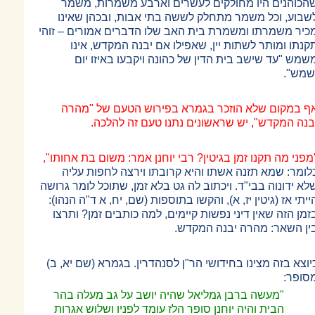
הכוהנים היו מחולקים לעשרים וארבע משמרות, משמר
שבוע, וכל משמר מתחלק לששה בתי אבות, ובכהן שאינו
כיר משמרתו ומשמרת בית האב שלו הדברים אמורים
–
זוהי
קנתו ומותר לשתות יין, שאפילו אם יבנה המקדש, אינו
שמש "עד שישב בית הדין של כהונה ויקבעו באיזו יום
שמש".
ף במקום שלא הוזכר בגמרא בפירוש הטעם של "מהרה
בנה המקדש", יש שראשונים נתנו טעם זה להלכה.
מפני מה תקנו זמן בגיטין? רבי יוחנן אמר: משום בת אחותו",
לומר: שמא תזנה אשתו והיא קרובתו וירצה לחפות עליה
לא ידונוה בבי"ד. ויכתוב לה גט בלא זמן, שתוכל לומר גרושה
ייתי אז (גיטין יז, א), והקשו בתוספות (שם, יח, א ד"ה הנהו):
זמן הזה שאין דיני נפשות קיימים, למה כותבים זמן? ותרצו
ין השאר: מהרה יבנה המקדש.
יוצא בזה מצינו בחידושי הר"ן לסנהדרין. בגמרא (שם יא, ב)
סופר:
"מעשה ברבן גמליאל שהיה יושב על גב מעלה בהר
הבית והיה יוחנן סופר הלז עומד לפניו ושלוש אגרות