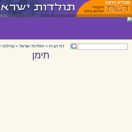
דף הבית
>
תולדות ישראל
>
קהילות י
תימן