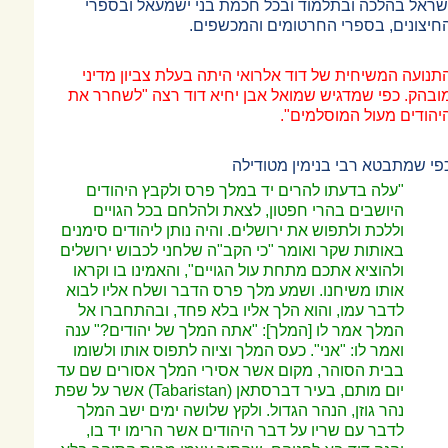
שראל בהלכה ובתלמוד ובכל חכמת בני ישמעאל ובספרי
חיצונים, בספרי החרטומים והמכשפים.
תנועה המשיחית של דוד אלרואי היתה בעלת צביון מדיני
ובהק. כפי שמדגיש שמואל אבן יחיא דוד רצה "לשחרר את
יהודים מעול המוסלמים".
פי שמתבטא רבי בנימין מטודילה
"עלה בדעתו להרים יד במלך פרס ולקבץ היהודים
היושבים בהרי חפטון, לצאת ולהלחם בכל הגויים
וללכת ולתפוש את ירושלים. והיה נותן ליהודים סימנים
באותות שקר ואומר "כי הקב"ה שלחני לכבוש ירושלים
ולהוציא אתכם מתחת עול הגויים", והאמינו בו וקראו
אותו משיחנו. ושמע מלך פרס הדבר ושלח אליו לבוא
לדבר עמו, והוא הלך אליו בלא פחד, ובהתחברו אל
המלך אמר לו [המלך]: "אתה המלך של יהודים?" ענה
ואמר לו: "אני". כעס המלך וציוה לתפוס אותו ולשומו
בבית הסוהר, מקום אשר אסירי המלך אסורים שם עד
יום מותם, בעיר דברסתאן (
Tabaristan
) אשר על שפת
נהר גוזן, הנהר הגדול. ולקץ שלושה ימים ישב המלך
לדבר עם שריו על דבר היהודים אשר הרימו יד בו,