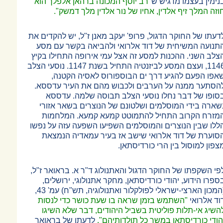
נימין בעצמו מדגיש ש
"רב יוסף המכונה ברהאן אלפלך הוא
וזה המלך זיף אלדין, אחיו של נור אלדין מלך דמשק".
דעתו של החוקר הדגול, פרופ' יעקב מאנן ז"ל, יש להקדים את
תנועה המשיחית של דוד אלרואי ולהביאה בקשר עם מסע
צלב השני. ההכנות למסע זה אצל עמי אירופה התחילו בקיץ
1146, ועצם המסע לביזנטיה התחיל בשנת 1147. נוסעי הצלב
אפו הפעם להגיע דרך ים הבוספורוס לאסיה הקטנה,
הסתער ממנה על הערבים ולכבוש מהם את העיר עדססא.
סופו של דבר נחלו נוסעי הצלב תבוסה שלמה. עדססא
שארה בידי המוסלמים ושלטונם של הנוצרים בשאר אזורי
מזרח הקרוב התחיל להתמוטט קמעא קמעא. המלחמות
ללו שבין הנוצרים והמוסלמים השפיעו השפעה עזה על נפשו
סוערת של דוד אלרואי שישב אז בעיר עמאדיה הנמצאת
צפון למוסול בין הרי כורדיסתאן.
פי השקפתו של החוקר הדגול והאתנולוג ד"ר א. בראואר ז"ל,
ספרו הידוע, יהודי כורדיסתאן, מחקר אתנולוגי, ירושלים,
(המכון הארצי-ישראלי לפולקלור ואתנולוגיה, תש"ח) עמ' 43,
וד אלרואי
"השתמש בזמן שראה בו שעת כושר כדי לנסות
השיג אי-תלות פוליטית בשביל היהודים, דבר שלא השיגו
הודי כורדיסתאן במשך כל תולדותיהם".
לדעתו של בראואר