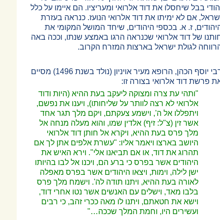
הודי בבל שיחסלו את דוד אלרואי ומעריציו. הם איימו על כלל
שראל, אם לא ימיתו את דוד אלרואי הנועז. כנראה בעזרת
יהודים, ז. א. בכספי היהודים, שיחד המושל המקומי את
ותנו של דוד אלרואי שכנראה הרגו באמצע שנתו, וככה באה
רווחה לגולת ישראל בארצות המזרח הקרוב.
רבי יוסף הכהן, הרופא מעיר אויניון (נולד בשנת 1496) מסיים
ת פרשת דוד אלרואי בצורה זו:
"ותהי עת צרה ומצוקה ליעקב בעת ההיא (היות ודוד
אלרואי לא רצה לוותר על שליחותו), ויענו את נפשם,
ויתפללו אל ה', וישמע צעקתם, ויקם מלך תגר אחד
אשר זין (צ"ל: זיף) אלדין שמו, והוא מעלה מנחה אל
מלך פרס בעת ההיא, ויקרא אל חותן דוד אלרואי
היושב בארצו ויאמר אליו:
"עשרת אלפים אתן לך אם
תהרוג את דוד, או אם תביאנו אלי". וירא האיש את
היהודים אשר בפרס כי ברע הם, ויכנו אל לבו בהיותו
ישן לילה, וימות, ויצאו היהודים אשר בפרס מאפלה
לאורה בעת ההיא, ויתנו תודה לה'. וישמח מלך פרס
בלבו מאד, וישלים עם האנשים אשר נטו אחרי דוד,
וישא את חטאתם, ויתנו לו מאה ככרי זהב, כי רבים
ועשירים היו, וחמת המלך שככה
…
"