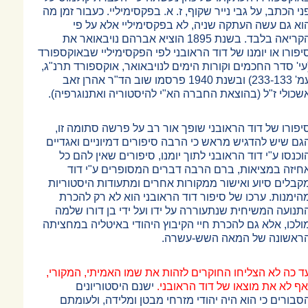
ני הכתב, על גבי נייר שקוף, ז. א. בפקסימיליי. כעבור זמן מה
וא גם עשה העתקה שניה, לא בפקסימיליי אלא על פי
הקריאה בלבד. בשנת 1895 הוציא אברהם נויבאואר את
יפורו או יומנו של דוד הראובני לפי הפקסימיליי שבאוקספורד
עי' סדר החכמים וקורות הימים לנויבאואר, אוקספורד תרנ"ג,
עמ' 233-133) ובשנת 1940 פרסמו שוב הד"ר אהרן זאב
שכולי ז"ל (בהוצאת החברה הא"י להיסטוריה ואתנוגרפיה).
יפורו של דוד הראובני שופך אור רב על פרשה סתומה זו,
גם שיש להדגיש מראש כי הרבה סיפורים דמיוניים ואגדיים
וכנסו ע"י דוד הראובני לתוך יומנו, סיפורים שאין להם כל
חיזה במציאות, ברם הרבה דברים המסופרים ע"י דוד
קבלים סיוע ואישור ממקורות אחרים ומתעודות היסטוריות
הימנות. ערכו של סיפור דוד הראובני הוא לא רק להכרת
תנועה המשיחית שנתעוררה על ידו ועל ידי בן דורו שלמה
ולכו, אלא גם להכרת חיי הקיבוץ היהודי באיטליה במחציתה
ראשונה של המאה השש-עשרה.
ד כה לא הצליחו החוקרים לזהות את שמו האמיתי, המקורי,
אף לא את מוצאו של דוד הראובני.
ישנם היסטוריונים
סבורים כי הוא היה יהודי מזרחי מבטן ומלידה, ולעומתם