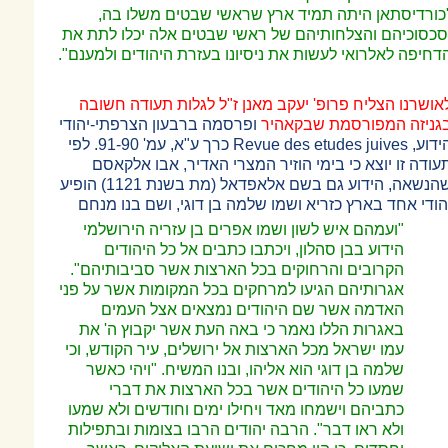
כורדיסתאן היתה תמיד ארץ שראשי שבטים משלו בה,
סכסוכיהם והצלחותיהם של ראשי שבטים אלה יכלו לתת את
דחיפה לאלרואי לעשות את ניסיונו בעזרת היהודים ולמענם".
אושרנו הצליח פרופ' יעקב מאנן ז"ל לגלות תעודה חשובה
גניזה המפורסמת שבקאהיר
ופרסמה ברבעון הצרפתי-יהודי
ידוע,
Revue des etudes juives
כרך ע"א, עמ' 91-90. לפי
עודה זו יוצא כי בימי הוזיר המצרי האדיר, אבו אלקאסם
שהנשאה, הידוע גם בשם אלאפדאל (מת בשנת 1121) הופיע
הודי אחד בארץ כזריא ושמו שלמה בן דוגי, ושם בנו מנחם
"ועמהם איש לשון ושמו אפרים בן עזריה הירושלמי
הידוע בבן סהלון, ויכתבו כתבים אל כל היהודים
הקרובים והרחוקים בכל הארצות אשר סביבותיהם".
אגרותיהם הגיעו למרחקים בכל המקומות אשר על פני
האדמה אשר שם היהודים נמצאים אצל העמים
באגרות הללו נאמר כי באה העת אשר יקבוץ ה' את
עמו ישראל מכל הארצות אל ירושלים, עיר הקודש, וכי
שלמה בן דוגי הוא אליהו, ובנו המשיח. "ויהי כאשר
שמעו כל היהודים אשר בכל הארצות את דברי
כתביהם וישמחו מאד ויחילו ימים וחודשים ולא שמעו
ולא ראו דבר". הרבה יהודים הרבו בצומות ובתפילות