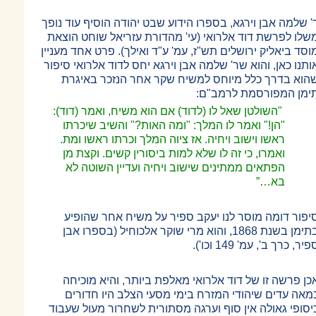
' שלמה אבן וירגא, בספרו הידוע שבט יהודה הוסיף עוד נופך
שלו לפרשת דוד אלרואי (עי' מהדורת עזריאל שוחט הוצאת
וסד ביאליק ירושלים תש"ז, עמ' ע"ד ואילך). פרט אחד מעניין
ותנו כאן, והוא שר' שלמה אבן וירגא יחס לדוד אלרואי סיפור
הוא בדרך כלל מיוחס למשיח שקר אחר הנזכר באיגרת
ימן המפורסמת לרמב"ם:
"השולטן שאל לו (לדוד) אם הוא משיח, ואמר (דוד):
"הן!" ואמר לו המלך: "ומה האות?" והשיב שיכרתו
ראשו וישוב ויחיה. אז ציוה המלך וכרתו ראשו ומת.
ואמרו, כי זה לו שלא למות ביסורין קשים. וקצת מן
הפתאים ממתינים שישוב ויחיה ועדיין השוטה לא
בא
”…
יפור דומה מוסר לנו יעקב ספיר על משיח אחר שהופיע
בתימן בשנת 1868, והוא מרי שוקר אלכוחיל (בספרו אבן
פיר, כרך ב', עמ' 149 וכו').
כן פרשה זו של דוד אלרואי מאלפת ביותר, והיא מוכיחה
מאה עדים שיהודי המזרח בימי מסעי הצלב היו חדורים
יסופי גאולה אין סוף וערגה מסתורית לשחרור מעול שעבוד