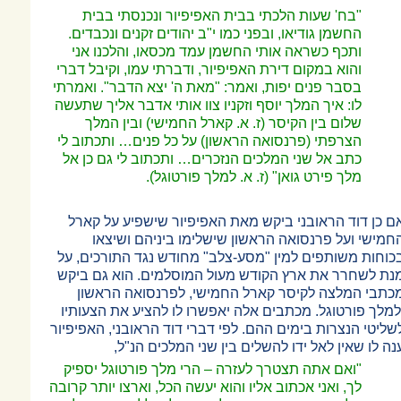
"בח' שעות הלכתי בבית האפיפיור ונכנסתי בבית
החשמן גודיאו, ובפני כמו י"ב יהודים זקנים ונכבדים.
ותכף כשראה אותי החשמן עמד מכסאו, והלכנו אני
והוא במקום דירת האפיפיור, ודברתי עמו, וקיבל דברי
בסבר פנים יפות, ואמר: "מאת ה' יצא הדבר". ואמרתי
לו: איך המלך יוסף וזקניו צוו אותי אדבר אליך שתעשה
שלום בין הקיסר (ז. א. קארל החמישי) ובין המלך
הצרפתי (פרנסואה הראשון) על כל פנים
…
ותכתוב לי
כתב אל שני המלכים הנזכרים
…
ותכתוב לי גם כן אל
מלך פירט גואן" (ז. א. למלך פורטוגל).
ם כן דוד הראובני ביקש מאת האפיפיור שישפיע על קארל
חמישי ועל פרנסואה הראשון שישלימו ביניהם ושיצאו
כוחות משותפים למין "מסע-צלב" מחודש נגד התורכים, על
נת לשחרר את ארץ הקודש מעול המוסלמים. הוא גם ביקש
כתבי המלצה לקיסר קארל החמישי, לפרנסואה הראשון
למלך פורטוגל. מכתבים אלה יאפשרו לו להציע את הצעותיו
שליטי הנצרות בימים ההם. לפי דברי דוד הראובני, האפיפיור
נה לו שאין לאל ידו להשלים בין שני המלכים הנ"ל,
"ואם אתה תצטרך לעזרה
–
הרי מלך פורטוגל יספיק
לך, ואני אכתוב אליו והוא יעשה הכל, וארצו יותר קרובה