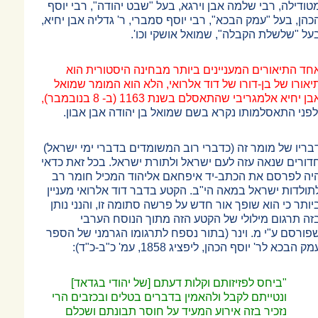
טודילה, רבי שלמה אבן וירגא, בעל "שבט יהודה", רבי יוסף
כהן, בעל "עמק הבכא", רבי יוסף סמברי, ר' גדליה אבן יחיא,
על "שלשלת הקבלה", שמואל אושקי וכו'.
חד התיאורים המעניינים ביותר מבחינה היסטורית הוא
יאורו של בן-דורו של דוד אלרואי, הלא הוא המומר שמואל
בן יחיא אלמגריבי שהתאסלם בשנת 1163 (ב- 8 בנובמבר),
לפני התאסלמותו נקרא בשם שמואל בן יהודה אבן אבון.
בריו של מומר זה (כדברי רוב המשומדים בדברי ימי ישראל)
דורים שנאה עזה לעם ישראל ולתורת ישראל. בכל זאת כדאי
יה לפרסם את הכתב-יד איפחאם אליהוד המכיל חומר רב
תולדות ישראל במאה הי"ב. הקטע בדבר דוד אלרואי מעניין
יותר כי הוא שופך אור חדש על פרשה סתומה זו, והנני נותן
זה תרגום מילולי של הקטע הזה מתוך הנוסח הערבי
פורסם ע"י מ. וינר (בתור נספח לתרגומו הגרמני של הספר
מק הבכא לר' יוסף הכהן, ליפציג 1858, עמ' כ"ב-כ"ד):
"ביחס לפזיזותם וקלות דעתם [של יהודי בגדאד]
ונטייתם לקבל ולהאמין בדברים בטלים ובכזבים הרי
נזכיר בזה אירוע המעיד על חוסר תבונתם ושכלם