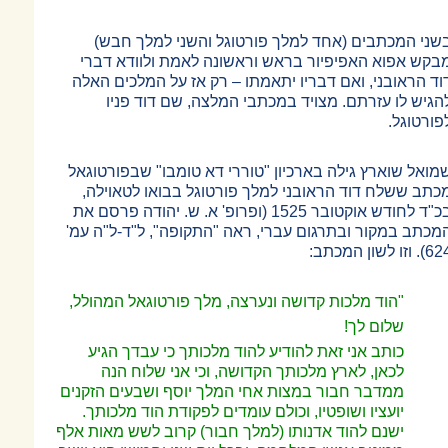
שני המכתבים (אחד למלך פורטוגל והשני למלך חבש)
בקש אפוא האפיפיור בראש וראשונה לאמת ולוודא דברי
וד הראובני, ואם דבריו יתאמתו
–
רק אז על המלכים האלה
הגיש לו עזרתם. מצויד במכתבי המלצה, שם דוד פניו
פורטוגל.
מואל שוארץ גילה בארכיון "טוררי דא טומבו" שבפורטוגאל
כתב ששלח דוד הראובני למלך פורטוגל בבואו לטאוילה,
בכ"ד לחודש אוקטובר 1525 (ופרופ' א. ש. יהודה פרסם את
מכתב במקור ובתרגום עברי, ראה "התקופה", ל"ד-ל"ה עמ'
. וזו לשון המכתב:
"הוד מלכות קדושה ונערצה, מלך פורטוגאל המהולל,
שלום לך!
כותב אני זאת להודיע להוד מלכותך כי עבדך הגיע
לכאן, לארץ מלכותך הקדושה, וכי אני שלוח הנה
ממדבר חבור במצות אחי המלך יוסף ושבעים הזקנים
יועציו ושופטיו, וכולם עומדים לפקודת הוד מלכותך.
ישנם להוד אדנותו (למלך חבור) קרוב לשש מאות אלף