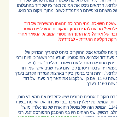
וד אלרואי, מתייחס לתקופה שלאחר מותו הטראגי של דוד
לרואי. הרמאים ניצלו את אמונת מעריציו של דוד בהתגלותו
ל משיחם וציפייתם המתמדת לשובו מתוך מקום מחבואו.
שאלת השאלה: מתי התחילה תנועתו המשיחית של דוד
לרואי? מה אנו למדים מתוך המקורות המעולפים מעטה
בה של אגדה? מהו התוך ההיסטורי המובהק הנשאר אחרי
ריקת הקליפה האגדית
–
לג'נדרית?
יימת פלוגתא אצל החוקרים ביחס לתאריך המדויק של
ופעת דוד אלרואי. ההיסטוריון הנודע גרץ משער כי היות ורבי
נימין מטודילה מתחיל את תיאורו במילים: "ושם (ז. א.
עמאדיה שבכורדיסתן) קם היום עשר שנים איש ושמו דוד
לרואי", והיות ורבי בנימין ביקר בארצות המזרח הקרוב בערך
בשנת 1170, אם כן יש לקבוע את תאריך הופעתו של דוד
נת 1160 בערך.
רם חוקרים אחרים סבורים שיש להקדים את המאורע הזה,
יות והמושל סיף אלדין הנזכר בפרשת דוד אלרואי מת בשנת
1149. המושל הזה של מוסול היה אחיו של נור אלדין מושל
לב ודמשק. שני האחים היו בני האטבק המפורסם זנגי. רבי