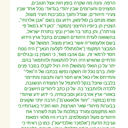
הרפה. והנה מה שקרה בזמן הזה אצל הטובים,
המצוינים והערומים שבין יהודי בגדאד: נוכל אחד שבין
צעירי היהודים, שגדל וחונך בסביבות העיר מוצול,
ושמו מנחם בן סולימאן, וידוע גם בשם "אבן אלרוחי",
הצטיין הן ביופיו החיצוני (המקור: "כאן ד'א ג'מאל פי
צורתה"), והן בתור בר-אוריין ובקי בתורת ישראל,
בהשוואה לעדת היהודים השוכנים בחבל ארץ הידוע
בשם אלעמאדיה אשר בארץ מוצול. המושל של
המבצר המקומי ("אלמתוללי לקלעה הנאך") היה נוטה
חסד לרמאי זה, וגם אהבו מאד, כי האמין בו ובגילויים
הדתיים שהאיש היה רגיל להתגאות ולהתפאר בהם.
יתר על כן הואלי (המושל) היה רגיל לקבלו בסבר פנים
יפות. ברם נוכל זה חשקה נפשו בכתבו של ה"ואלי"
והתייחס אליו כאל איש חסר דעה ותבונה והתיימר
בלבבו שיוכל בנקל
להתנפל על המצודה הנשגבה,
ללכדה ולהתבצר בה. על כן כתב ליהודים היושבים
באזורי ארץ אזרביג'אן וסביבותיה, כי ידוע ידע שיהודי
פרס (במקור: "יהוד אלאעאג'ם") הרבה יותר שקועים
בבערות מיהודי שאר הארצות. הוא הזכיר באגרותיו כי
הוא מתקומם ומורד במלכות על מנת לשחרר את
היהודים מעול המוסלמים. דבריו היו מלאי רמאות
וגניבת הדעת ("אלמכר ואלכדיעא"). כמו כן ראיתי כי