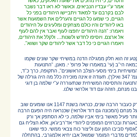
וחסדים, כי היו מחכים את ישועת האלוקים, כאשר
אמר ע"י עבדיו הנביאים. וכאשר לא ראו דבר נשבר
לבם בקרבם עד למאוד ויתביישו היהודים בפני כל
הגויים, כי שמעו כל הגויים והערלים את השמועות אשר
באו ליהודים והיו כולם מצחקים ומלעיגים על היהודים
ויאמרו: "הנה היהודים יחפצו לעוף ואבר אין להם לעוף
אל ארצם. ויוסיפו לחדש ולשנות
…
ולקלל את היהודים,
ויאמרו הגויים כי כל דבר אשר ליהודים שקר ושווא".
טע זה הוא חלק ממגילה הדנה במשיחי שקר שונים שקמו
מאה הי"ב (עי' במאמרו של פרופ' י. מאנן, "התנועות
משיחיות בימי מסעי-הצלב הראשונים", התקופה, כרך כ"ד,
עמ' 347 ואילך). תעודה זו אינה מזכירה כלל מה היה גורלה של
תנועה והתסיסה המשיחית שנתעוררה ע"י שלמה בן דוגי
בנו מנחם, הזהה עם דוד אלרואי שלנו.
רק כעבור הרבה שנים, כנראה בשנת 1147 אנו שומעים שוב
ל מנחם (המכונה גם דוד אלרואי) שכנראה היה הפעם הרבה
ותר פעיל מאשר בימי אביו שלמה, כי לא הסתפק אך ורק
אגרות ובכרוזים המופנים ליהודי אד'רביג'אן, אלא הצליח גם
אסוף סביבו המון עם וליצור כוח צבאי ממשי. כפי שאנו
מדים מדברי המומר שמואל אבן יחיא אלמגרבי, בהתחלה