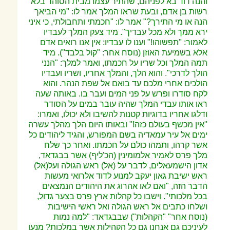
והנה דוד בא לפניהם, שהתיר עצמו מבית הסוהר בלא
רשות בן אדם, ובעת שראו המלך אמר לו: "מי הביאך
הנה או מי התירך?" אמר לו:
"חכמתי ותחבולתי, כי איני
ירא ממך ולא מכל עבדיך". מיד צעק המלך לעבדיו
לאמור: "תפשוהו!" וענו לו עבדיו: אין אנו רואים אדם
אלא בשמיעת האוזן (נוסח אחר: "קול בלבד"). מיד
תמה המלך וכל שריו על חכמתו, ואמר למלך: "הנני
הולך לדרכי". והוא הלך, והמלך אחריו, ושריו ועבדיו
הולכים אחרי מלכם עד בואם אל שפת הנהר. והוא
לקח סודרו ופרש על פני המים ועבר בו. באותה שעה
ראו אותו עבדי המלך שהיה עובר במים על הסודר
ודלגו אחריו בדוגיות קטנות להשיבו ולא יכולו, ואמרו:
"אין מכשף בעולם כזה!" ובאותו היום הלך מהלך עשרה
ימים אל עיר עמאדיה בשם המפורש, והגיד ליהודים כל
אשר קרהו, ותמהו כולם על חכמתו. ואחר כך שלח
מלך פרס לאמיר אלמומינין (הכ'ליף) אשר בבגדאד,
אדון הישמעאלים, לדבר על (אל) ראש הגולה ועל(אל)
ראש ישיבת גאון יעקב למנוע לדוד אלרואי מעשות
הדבר הזה, "ואם לאו אהרוג את היהודים הנמצאים
בכל מלכותי". וישבו כל קהלות ארץ פרס בצער גדול,
ושלחו כתבים אל ראש הגולה ואל ראשי הישיבות
(נוסח אחר" "הקהלות") שבבגדאד: "למה נמות
לעיניכם גם אנחנו גם כל הקהילות אשר במלכות? מנעו