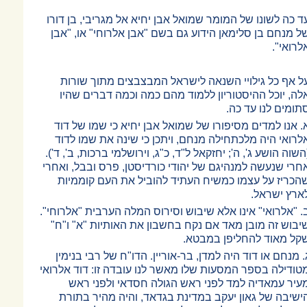
ד כה לשונו של המומר שמואל אבן יחיא אל מגריבי, בן דורו
ל מנחם בן סלימאן הידוע גם בשם "אבן אלרוחי" או, "אבן
לרואי".
ל אף כל גילויי השנאה לישראל המבצבצים מתוך שורות
לה, יוכל ההיסטוריון ללמוד מהם כמה וכמה דברים שהיו
תומים לנו עד כה.
. אנו למדים מסיפורו של שמואל אבן יחיא כי שמו של דוד
לרואי היה מלכתחילה מנחם, ויתכן כי שינה את שמו לדוד
השוה הושע ג', ה'; יחזקאל ל"ד, כ"ג, וירושלמי ברכות, ב', ד').
חרי שנעשה למנהיגם של יהודי כורדיסטן, פרס ובבל, ואחרי
הכריז על עצמו כמשיח העתיד להוביל את העם קוממיות
ארץ ישראל.
. "אלרואי" אינו אלא שיבוש וסירוס המלה הערבית "אלרוחי".
יבוש זה מובן מאד אם נקח בחשבון את האותיות "א" ו"ח"
קל מאוד להחליפן במבטא.
. מנחם או דוד היה למדן, בר-אוריין. הדו"ח של רבי בנימין
טודילה בספר המסעות שלו מאשר לנו עובדה זו: דוד אלרואי
עיר עמאדיה למד לפני ראש הגולה חסדאי ולפני ראש
ישיבה של גאון יעקב במדינת בגדאד, והיה מהיר בתורת