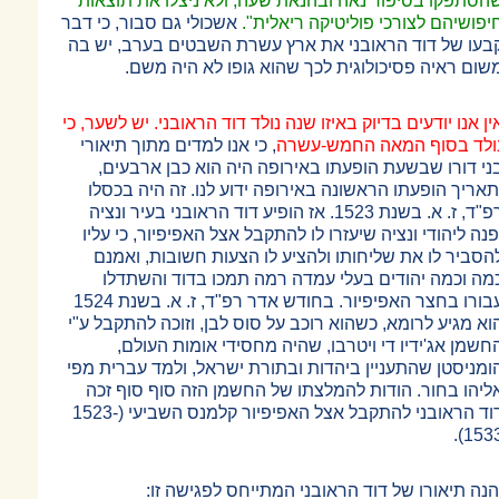
הסתפקו בסיפור נאה ובהנאת שעה, ולא ניצלו את תוצאות
יפושיהם לצורכי פוליטיקה ריאלית".
אשכולי גם סבור, כי דבר
בעו של דוד הראובני את ארץ עשרת השבטים בערב, יש בה
שום ראיה פסיכולוגית לכך שהוא גופו לא היה משם.
ין אנו יודעים בדיוק באיזו שנה נולד דוד הראובני. יש לשער, כי
ולד בסוף המאה החמש-עשרה
, כי אנו למדים מתוך תיאורי
ני דורו שבשעת הופעתו באירופה היה הוא כבן ארבעים,
תאריך הופעתו הראשונה באירופה ידוע לנו. זה היה בכסלו
רפ"ד, ז. א. בשנת 1523. אז הופיע דוד הראובני בעיר ונציה
פנה ליהודי ונציה שיעזרו לו להתקבל אצל האפיפיור, כי עליו
הסביר לו את שליחותו ולהציע לו הצעות חשובות, ואמנם
מה וכמה יהודים בעלי עמדה רמה תמכו בדוד והשתדלו
עבורו בחצר האפיפיור. בחודש אדר רפ"ד, ז. א. בשנת 1524
וא מגיע לרומא, כשהוא רוכב על סוס לבן, וזוכה להתקבל ע"י
חשמן אג'ידיו די ויטרבו, שהיה מחסידי אומות העולם,
ומניסטן שהתעניין ביהדות ובתורת ישראל, ולמד עברית מפי
ליהו בחור. הודות להמלצתו של החשמן הזה סוף סוף זכה
דוד הראובני להתקבל אצל האפיפיור קלמנס השביעי (1523-
1533)
הנה תיאורו של דוד הראובני המתייחס לפגישה זו: