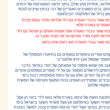
לרואי, אחדות מהן שילב בתוך תיאור המאורעות של הימים
הם. ברם המוטיבים האגדיים של רבי בנימין שייכים לנכסי
אן ברזל של הפולקלור הבינלאומי.
מו שאר גיבורי האגדה גם דוד אלרואי מתיר עצמו מבית
אסורים באורח פלאי.
כמו שאר גיבורי האגדה אצל אומות העולם ובישראל גם דוד
לרואי לוקח סודר ופורשו על פני הנהר ועובר בו.
מו שאר גבורי האגדה הוא רואה ואינו נראה.
ווים אגדיים טיפוסיים נמצאים גם בתיאורו המסולף של
מומר שמואל אבן יחיא אלמגריבי.
גב מה שהוא מספר על אמונתם של יהודי בגדאד בדבר
יסתם לירושלים מסופר גם על ידי סופרים מוסלמים אחרים
א רק על יהודים, אלא גם על כתות מוסלמיות רבות בימי
ביניים, שמצידיהן האמינו בכוח המעוף והטיסה של המשיח
מקווה שלהם.
תכונה הזאת של טיסה באורח פלאי באה לידי ביטוי הן אצל
שיחי השקר באיסלאם והן אצל משיחי השקר בישראל בימי
ביניים, בעיקר אצל יהודי ארצות המזרח (ככה, למשל, הבטיח