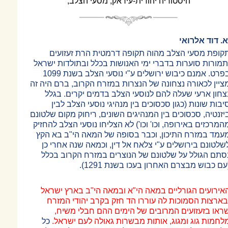
היסטוריה יהודית-עיראק, מסעי הצלב,
א. דוד אלרואי
קופת מסעי הצלב מהוה תקופה דרמטית הרת זעזועים
תמורות סוערות בדברי ימי האנושות בכלל ובתולדות ישראל
בפרט. אמנם כיבוש ירושלים ע"י נוסעי הצלב בשנת 1099
ציין לכאורה נצחונה של הנצרות במזרח הקרוב, ברם היה זה
צחון ארעי שעלה להם לנוסעי הצלב בדמים יקרים. בגלל
יבות שונות (כגון סכסוכים בין מנהיגי נוסעי הצלב לבין
יזנטיה, סכסוכים בין המנהיגים השונים, ריחוק מקום שלטונם
המרכזים באירופה, וכו' וכו') לא הצליחו נוסעי הצלב להחזיק
עמד במזרח התיכון, וכבר בסופה של המאה הי"ב בא הקץ
שלטונם בירושלים ע"י צלאח אל דין, וכמאה שנה אחרי כן
סתם הגולל על שלטונם של הנוצרים במזרח הקרוב בכלל
עם כבוש מבצרם האחרון בעכו בשנת 1291).
אירועים הגורליים במאה הי"א ובמאה הי"ב בארץ ישראל
בארצות הסמוכות לה עוררו הד חזק בקרב יהודי המזרח
ראו בזעזועים המרובים של הימים ההם חבלי משיח,
לחמות גוג ומגוג, אותות מבשרות גאולה לעם ישראל.
כל