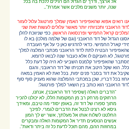
אל ארצך, ודרך ים הגדול הם רגילים ללכת בה בכל
שנה, יותר משנים מלכים אשר אמרת"..
נו רואים אפוא שהאפיפיור האמין שמלך פורטוגל עלול לעזור
דוד הראובני ותכניותיו יותר מאשר עלולים לעשות זאת שני
מלכים קראל החמישי ופרנסואה הראשון
. כפי שניווכח להלן
סונו הגדול של דוד הראובני (וגם של שלמה מולכו) בא לו
ידי קארל החמישי. כדאי להדגיש כאן כי על אף העובדה
האפיפיור הבטיח לתת לדוד הראובני מכתבי המלצה למלך
ורטוגל, לא העניקם לו אלא כעבור שנה לבואו לרומא.
סתבר שהאפיפיור קלמנס השביעי לא היה קל דעת כלל
כלל. הוא שקל היטב את תכניתו של דוד הראובני, והגם
קיבל את דוד בסבר פנים יפות, בכל זאת לא האמין במאה
חוז בכל דבריו, שכן במכתבי ההמלצה שהוא מעניק סוף סוף
דוד הראובני הוא כותב בין השאר למלך פורטוגל:
"הדברים האלה (שסיפר דוד הראובני), אנחנו,
הרחוקים מרחק רב מן המקומות הללו, לא יכולנו להכיר
מתוך ספורו של דוד זה, באופן יסודי מה טיבם, ומאידך
גיסא לא רצינו לבטל את הדברים לגמרי. לפיכך
החלטנו לשלוח אותו אל מעלתך, אשר יש לך המון
אנשים הנוסעים תדיר אל המקומות האלה ומבקרים
במחוזות ההם, מהם תוכל לדעת כל זה ביתר ודאות".