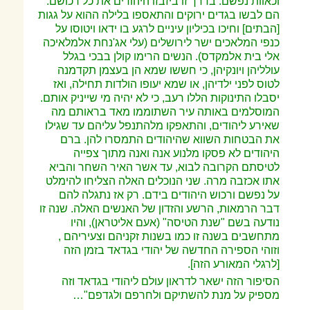
וכאוות נפשם. בדרך זו ביזבזו היהודים את כל רכושם.
הם לבשו בגדים ירוקים והתאספו בלילה ההוא על גגות
[הבתים] וחיכו בכיליון עיניים לרגע בו ידאו ויטוסו על
כנפי המלאכים ישר לירושלים (עלי אג'נחת אלמלאיכה
אלי
בית אלמקדס). הנשים הרימו קולן בבכי בגלל
עולליהן ויונקיהן, כי חששו שמא הן בעצמן תקדמנה
לטוס לפני ילדיהן, או שמא יעופו הולדות תחילה, ואז
יסבלו התינוקות הללו רעב, כי לא יהיה מי שייניק אותם.
המוסלמים באותה עיר השתוממו מאד בראותם מה
שאירע ליהודים, והתאפקו מלהתנפל עליהם עד שגילו
את הבטחות השווא שהיהודים התמסרו להן. ברם
היהודים לא פסקו מלנוע אנה ואנה מתוך צפייה
לטיסתם הקרובה לבוא, עד אשר האיר השחר והביא
אתו אכזבה מרה. שני הנוכלים האלה הצליחו להימלט
על נפשם ורכוש היהודים בידם. רק אז נתגלה להם
דבר
הרמאות, הרשע והזדון של האנשים האלה. שנה זו
נודעה בשם "שנת הטיסה" (אעם אליטראן), והיו
מתחשבים בשנה זו כמו בשנות זקניהם וצעיריהם ,
וזוהי הספירה החדשה של יהודי בגדאד בזמן הזה
[לרגלי המאורע הזה].
הסיפור הזה ישאר לדראון עולם ליהודי בגדאד וזה
מספיק על מנת להשתיקם ולחרפם ולגדפם
…"