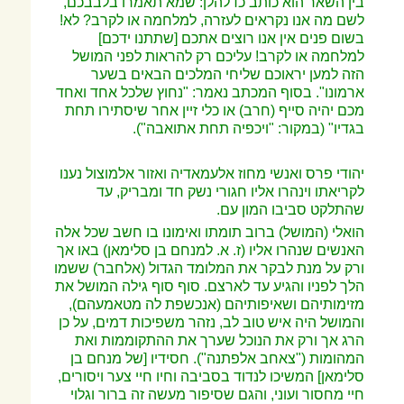
בין השאר הוא כותב כדלהלן: שמא תאמרו בלבבכם,
לשם מה אנו נקראים לעזרה, למלחמה או לקרב? לא!
בשום פנים אין אנו רוצים אתכם [שתתנו ידכם]
למלחמה או לקרב! עליכם רק להראות לפני המושל
הזה למען יראוכם שליחי המלכים הבאים בשער
ארמונו". בסוף המכתב נאמר: "נחוץ שלכל אחד ואחד
מכם יהיה סייף (חרב) או כלי זיין אחר שיסתירו תחת
בגדיו" (במקור: "ויכפיה תחת אתואבה").
יהודי פרס ואנשי מחוז אלעמאדיה ואזור אלמוצול נענו
לקריאתו וינהרו אליו חגורי נשק חד ומבריק, עד
שהתלקט סביבו המון עם.
הואלי (המושל) ברוב תומתו ואימונו בו חשב שכל אלה
האנשים שנהרו אליו (ז. א. למנחם בן סלימאן) באו אך
ורק על מנת לבקר את המלומד הגדול (אלחבר) ששמו
הלך לפניו והגיע עד לארצם. סוף סוף גילה המושל את
מזימותיהם ושאיפותיהם (אנכשפת לה מטאמעהם),
והמושל היה איש טוב לב, נזהר משפיכות דמים, על כן
הרג אך ורק
את הנוכל שערך את ההתקוממות ואת
המהומות ("צאחב אלפתנה"). חסידיו [של מנחם בן
סלימאן] המשיכו לנדוד בסביבה וחיו חיי צער ויסורים,
חיי מחסור ועוני, והגם שסיפור מעשה זה ברור וגלוי