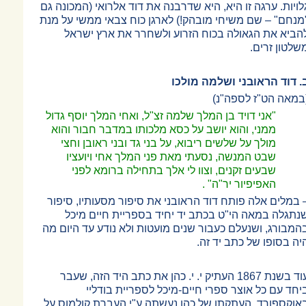
לויות. ערגה זו היא, היא שדרבנה את דוד אלרואי (המכונה גם
מנחם"
–
שם משיחי מובהק!) לארגן כוח צבאי ממשי על מנת
הביא את הגאולה בכוח הזרוע ולשחרר את ארץ ישראל
שלטון זרים.
. דוד הראובני ושלמה מולכו
במאה הט"ז לספה"נ)
"אני דויד בן המלך שלמה זצ"ל, ואחי המלך יוסף גדול
ממני, והוא יושב על כסא מלכותו במדבר חבור והוא
מולך על שלשים ריבוא, על בני גד ובני ראובן וחצי
שבט המנשה, נסעתי מאת פני המלך אחי ויועציו
שבעים זקנים, וצוו לי אלך בתחילה ברומא לפני
האפיפיור יר"ה" .
במלים אלה פותח דוד הראובני את סיפור מסעותיו, סיפור
נתגלה במאה הי"ט בכתב יד יחיד בספריית חיים מיכל
המבורג, ושנעלם כעבור שנים מועטות ולא נודע עד היום מה
יה בסופו של כתב יד זה.
עוד בשנת 1867 העתיק י. י. כהן את כתב היד הזה, שעבר
יחד עם כל אוצר ספרי חיים-מיכל לספריית בודליי
אוקספורד. העתקתו של כהן נעשתה ע"י העברת קולמוס על