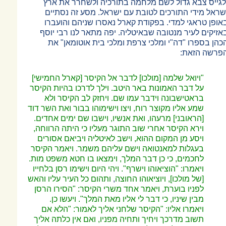
לגייס צבא גדול לשם מלחמה בתורכיה ולשחרר את ארץ
שראל מידי התורכים לטובת עם ישראל. מסע זה נסתיים
אופן טראגי למדי. בפקודת קארל נאסרו שניהם והועברו
אזיקים לעיר מנטובה שבאיטליה. יפה מתאר לנו רבי יוסף
כהן בספרו "דה"י ומלכי צרפת ומלכי בית אוטומאן" את
פרשה הזאת:
"ויואל שלמה [מולכו] לדבר אל הקיסר [קארל החמישי]
על דבר האמונות באר היטב. וילך לדרכו בהיות הקיסר
בראטישבונה וידבר עמו שם. ויחזק לב הקיסר ולא
שמע אליו מקוצר רוח, ויצו וישימוהו בבור ואת השר דוד
[הראובני] מרעהו, ואת אנשיו, וישבו שם ימים אחדים.
וירא הקיסר אחרי שוב התוגר מעליו כי היתה הרווחה,
ויסע מן המקום ההוא, וישב לאיטליה ויביאם אסורים
בעגלות למאנטואה וישם עליהם משמר. ויאמר הקיסר
לחכמים, כי כן דבר המלך, וימצאו בו חטא משפט מות.
ויאמרו: "הוציאוהו וישרף". ויהי היום וישימו רסן בלחייו
[של מולכו], ויוציאוהו החוצה
,
ותהום כל העיר עליו והאש
לפניו בוערת, ויאמר אחד משרי הקיסר: "הסירו הרסן
מבין שיניו, כי דבר לי אליו מאת המלך". ויעשו כן.
ויאמרו אליו: "הקיסר שלחני אליך לאמור: "הלא אם
תשוב מדרכך ויחיך ותחיה מפניו, ואם אין כלתה אליך