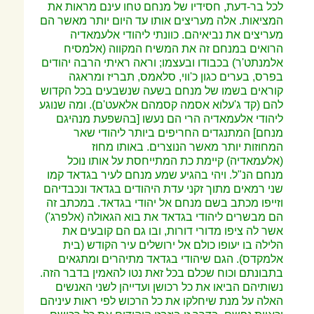
לכל בר-דעת, חסידיו של מנחם טחו עינם מראות את
המציאות. אלה מעריצים אותו עד היום יותר מאשר הם
מעריצים את נביאיהם. כוונתי ליהודי אלעמאדיה
הרואים במנחם זה את המשיח המקווה (אלמסיח
אלמנתט'ר) בכבודו ובעצמו; וראה ראיתי הרבה יהודים
בפרס, בערים כגון כ'ווי, סלאמס, תבריז ומראגה
קוראים בשמו של מנחם בשעה שנשבעים בכל הקדוש
להם (קד ג'עלוא אסמה קסמהם אלאעט'ם). ומה שנוגע
ליהודי אלעמאדיה הרי הם נעשו [בהשפעת מנהיגם
מנחם] המתנגדים החריפים ביותר ליהודי שאר
המחוזות יותר מאשר הנוצרים. באותו מחוז
(אלעמאדיה) קיימת כת המתייחסת על אותו נוכל
מנחם הנ"ל. ויהי בהגיע שמע מנחם לעיר בגדאד קמו
שני רמאים מתוך זקני עדת היהודים
בגדאד ונכבדיהם
וזייפו מכתב בשם מנחם אל יהודי בגדאד. במכתב זה
הם מבשרים ליהודי בגדאד את בוא הגאולה (אלפרג')
אשר לה ציפו מדורי דורות, ובו גם הם קובעים את
הלילה בו יעופו כולם אל ירושלים עיר הקודש (בית
אלמקדס). הגם שיהודי בגדאד מתיהרים ומתגאים
בתבונתם וכוח שכלם בכל זאת נטו להאמין בדבר הזה.
נשותיהם הביאו את כל רכושן ועדייהן לשני האנשים
האלה על מנת שיחלקו את כל הרכוש לפי ראות עיניהם