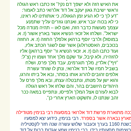
את האיש הזה ולא ישפך דם נקי!" אז כתבו ראש הגולה
וראשי ישיבת גאון יעקב אל דוד אלרואי כתב לאמור:
"דע לך כי לא הגיע זמן הגאולה, כי אותותינו לא ראינו,
כי לא בכוח יגבר איש, ואנחנו גוזרים עליך שתמנע
עצמך מעשות כדבר הזה, ואם לאו
–
תהיה
מנודה מכל
ישראל". ושלחו אל זכאי הנשיא אשר בארץ אשור (ז. א.
במוסול) ולרבי יוסף ברהאן אלפלך החוזה (ז. א. החוזה
בכוכבים, האסטרולוג) אשר שם לשגר הכתב אליו,
ועוד כתבו הם (ז. א. זכאי הנשיא ור' יוסף ברהאן) אליו
להזהירו, ולא קיבל, עד שקם מלך אחד ושמו זין (צ"ל:
"זיף") אלדין, מלך תוגרמים, עבד מלך פרס, ושלח
בשביל חמיו של דוד אלרואי, ונתן לו שוחד עשרת
אלפים זהובים להרוג אותו בסתר, ובא אל ביתו והרגו,
והוא ישן על מטתו, ונתבטלה עצתו, ובא מלך פרס על
היהודים היושבים בהר, והם שלחו אל ראש הגולה
לבוא לעזרם אצל המלך ולפייסו, ונתפייס במאה ככר
זהב שנתנו לו, ותשקוט הארץ אחרי כן".
כה מתוארת פרשת דוד אלרואי במסעות רבי בנימין מטודילה
ארץ נבארה אשר בספרד
. רבי בנימין, כידוע יצא למסעיו
בשנת 1160 בערך וכעבור שלוש עשרה שנה חזר לקסטיליה
רשימות מסעותיו בידו. רבי בנימין שמע אגדות רבות על דוד