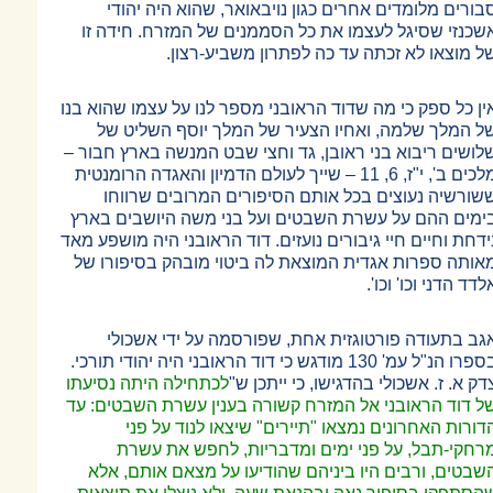
בורים מלומדים אחרים כגון נויבאואר, שהוא היה יהודי
שכנזי שסיגל לעצמו את כל הסממנים של המזרח. חידה זו
ל מוצאו לא זכתה עד כה לפתרון משביע-רצון.
ין כל ספק כי מה שדוד הראובני מספר לנו על עצמו שהוא בנו
ל המלך שלמה, ואחיו הצעיר של המלך יוסף השליט של
לושים ריבוא בני ראובן, גד וחצי שבט המנשה בארץ חבור
–
לכים ב', י"ז, 6, 11
–
שייך לעולם הדמיון והאגדה הרומנטית
שורשיה נעוצים בכל אותם הסיפורים המרובים שרווחו
ימים ההם על עשרת השבטים ועל בני משה היושבים בארץ
ידחת וחיים חיי גיבורים נועזים. דוד הראובני היה מושפע מאד
אותה ספרות אגדית המוצאת לה ביטוי מובהק בסיפורו של
לדד הדני וכו' וכו'.
גב בתעודה פורטוגזית אחת, שפורסמה על ידי אשכולי
בספרו הנ"ל עמ' 130 מודגש כי דוד הראובני היה יהודי תורכי.
דק א. ז. אשכולי בהדגישו, כי ייתכן ש"
לכתחילה היתה נסיעתו
ל דוד הראובני אל המזרח קשורה בענין עשרת השבטים: עד
דורות האחרונים נמצאו "תיירים" שיצאו לנוד על פני
רחקי-תבל, על פני ימים ומדבריות, לחפש את עשרת
שבטים, ורבים היו ביניהם שהודיעו על מצאם אותם, אלא