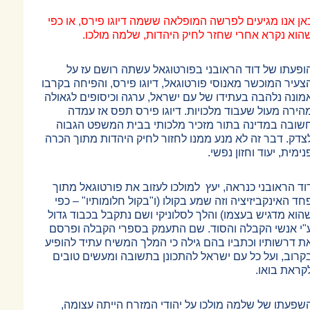
אן אנו מגיעים לפרשה המופלאה ששמה דיוגו פירס, או כפי
הוא נקרא אחרי שחזר לחיק היהדות, שלמה מולכו.
ופעתו של דוד הראובני בפורטוגאל עשתה רושם עז על
צעיר המוכשר מאנוסי פורטוגאל, דיוגו פירס, והפיחה בקרבו
מונה נלהבה בעתידו של עם ישראל, ערגה וכיסופים לגאולה
הירה מעול שעבוד מלכויות. דיוגו פירס תפס אז עמדה
שובה במדינה בתור מזכיר מלכותי בבית המשפט הגבוה
צדק. דבר זה לא מנע ממנו לחזור לחיק היהדות מתוך הכרה
נימית, יעוד וחזון נפשי.
וד הראובני כנראה, יעץ למולכו לעזוב את פורטוגאל מתוך
חד האינקביזיציה וזה שמע בקולו (ו"בקול חלומותיו"
–
כפי
הוא מדגיש בעצמו) והלך לסלוניקי ושם נתקבל בכבוד גדול
"י אנשי הקבלה והסוד. שם התעמק בספרי הקבלה ופרסם
ת דרשותיו וכתביו בהם גילה כי המלך המשיח עתיד להופיע
קרוב, ועל כל עם ישראל להתכונן בתשובה ומעשים טובים
קראת בואו.
שפעתו של שלמה מולכו על יהודי המזרח הייתה עצומה,