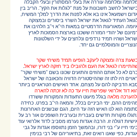
לחמה ומלחמה עוררה את בעלי המסתורין ובעלי הקבלה
ישראל לחשב חשבונות על מנת "לגלות את הקץ". הריב בין
דום וישמעאל אינו בא אלא לפנות את הדרך למלך המשיח,
גואל העתיד לגאול את ישראל השרוי ביסורים ובמצוקה
יומה. המאורעות הדרמטיים במאות הי"א וי"ב הלהיבו את
מיונם של יהודי המזרח ששכנו בארצות הסמוכות לארץ
שראל ושהיו תמיד נרדפים ונלחצים על ידי השלטונות
נוצריים והמוסלמיים גם יחד.
שעת צרה ומצוקה ליעקב הופיעו תמיד משיחי שקר
התיימרו לגאול את העם ולהובילו ביד חזקה לארץ ישראל
.
רם לא כל אותם ההוזים והתועים שכונו בשם "משיחי שקר"
אויים היו לתו זה שההיסטוריה הדוויה והכאובה של ישראל
בא הדביקה להם על מצחם. אחד האישים הטראגיים ביותר
וא דוד אלרואי שפרשת חייו עד כה לא זכתה להארה
להערכה מלאה
בגלל מיעוט התעודות והמקורות ששרדו
הימים ההם, ימי הביניים בכלל, והמאה הי"ב בפרט. כחידה
תומה הוא לנו האיש הזה עד היום, הגם שבשנים האחרונות
תגלו מקורות חדשים בעברית ובערבית השופכים אור רב על
ישיות דגולה זו. הרבה אגדות נערמו מסביב לדוד אלרואי עוד
ימי חייו ע"י בני דורו, ובהמשך הזמן נתווספו אגדות על גבי
גדות, כפי שאנו רואים זאת, בתיאוריהם של רבי בנימין