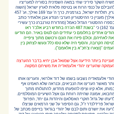
שיח השקר סיריני שחי במאה השמינית בסוריה למעריציו
הובילם על כנפי הרוח או בטיסה פלאית לארץ ישראל (השוה
גרץ, תולדות ישראל, בגרמנית, כרך ה' עמ' 169 ואילך, וע' 457
אילך) מעניין כי ההיסטוריון הערבי הנודע אבן אלאתיר כותב
ספרו ההסטורי הגדול כאמל (מהדורת טורנברג כרך עשירי
' 162) כי
"בשנת 487 הג'רה בחודש רביע אלכ'ר ראו
הודים אחדים בחלומם כי עתידים הם לטוס באויר. הם הודיעו
את לאחיהם, וכולם פיזרו את הונם ורכושם מתוך ציפייה
טיסה הקרובה, והסוף היה שלא טסו כלל ונעשו לצחוק בין
עמים "(וצארו צ'חכ"א בין אלאמם").
עניינת ביותר הידיעה אצל שמואל אבן יחיא בדבר ההערצה
עמוקה שהעריצו יהודי אלעמאדיה את משיחם המקווה.
הודי אלעמאדיה נשבעו בשמו של דוד אלרואי, והעריצו אותו
ותר מאשר העריצו את הנביאים, וכנראה שלא האמינו אף
מותו, אלא קיוו וציפו להופעתו מחדש, להתגלותו מתוך
חבואו, אמונה שהיתה רווחת גם אצל השיעיים המוסלמיים.
דעתו של גדול חוקרי האסלאם והיהדות גם יחד, הפרופ'
שראל פרידלנדר ז"ל, גם הסיפור על שני הרמאים שניצלו
רעה את יושרם ותום לבם של יהודי בגדאד בזייפם מכתב של