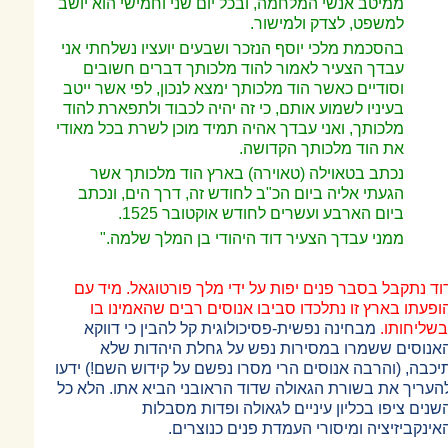
ממיטב אנשי המלחמה, ובכל יום שני וחמישי הוא יושב
למשפט, לצדק ולמישור.
בהסכמת מלכי יוסף הנזכר ושבעים יועציו נשלחתי אני
עבדך הצעיר לאמור להוד מלכותך דברים חשובים
וסודיים כאשר הוד מלכותך ימצא לנכון, לפי אשר ייטב
בעיניו לשמוע אותם, כי זה יהיה לכבוד ולתפארת להוד
מלכותך, ואני עבדך אהיה תמיד מוכן
לשרת בכל מאודי
את הוד מלכותך הקדושה.
נכתב בטאוילה (טאוירה) בארץ הוד מלכותך אשר
הגעתי אליה ביום הכ"ב לחודש זה, דרך הים, ונכתב
ביום הארבע ועשרים לחודש אוקטובר 1525.
ממני עבדך הצעיר דוד היהודי בן המלך שלמה."
וד נתקבל בסבר פנים יפות על ידי מלך פורטוגאל. מיד עם
ופעתו בארץ זו נתלכדו סביבו אנוסים רבים שהאמינו בו
בשליחותו.
מבחינה נפשית-פסיכולוגית קל להבין כי דווקא
אנוסים ששמרו במסירות נפש על גחלת היהדות שלא
יכבה, (והרבה אנוסים הרי מסרו נפשם על קידוש השם!) ידעו
העריך את בשורת הגאולה שדוד הראובני הביא אתו. הלא כל
שנים ציפו בכליון עיניים לגאולה ופדות מסבלות
אינקביזיציה ומיסורי העמדת פנים כנוצרים.