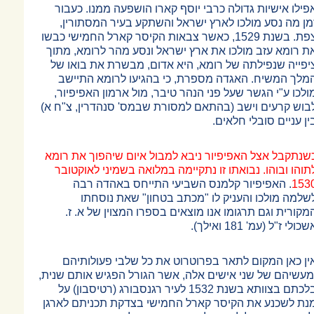
פילו אישיות גדולה כרבי יוסף קארו הושפעה ממנו. כעבור
מן מה נסע מולכו לארץ ישראל והשתקע בעיר המסתורין,
צפת. בשנת 1529, כאשר צבאות הקיסר קארל החמישי כבשו
ת רומא עזב מולכו את ארץ ישראל ונסע מהר לרומא, מתוך
יפייה שנפילתה של רומא, היא אדום, מבשרת את בואו של
מלך המשיח. האגדה מספרת, כי בהגיעו לרומא התיישב
ולכו ע"י הגשר שעל פני הנהר טיבר, מול ארמון האפיפיור,
בוש קרעים וישב (בהתאם למסורת שבמס' סנהדרין, צ"ח א)
ין עניים סובלי חלאים.
שנתקבל אצל האפיפיור ניבא למבול איום שיהפוך את רומא
תוהו ובוהו. נבואתו זו נתקיימה במלואה בשמיני לאוקטובר
153
. האפיפיור קלמנס השביעי התייחס באהדה רבה
שלמה מולכו והעניק לו "מכתב בטחון" שאת נוסחתו
מקורית וגם תרגומו אנו מוצאים בספרו המצוין של א. ז.
כולי ז"ל (עמ' 181 ואילך).
ין כאן המקום לתאר בפרוטרוט את כל שלבי פעולותיהם
מעשיהם של שני אישים אלה, אשר הגורל הפגיש אותם שנית,
בלכתם בצוותא בשנת 1532 לעיר רגנסבורג (רטיסבון) על
נת לשכנע את הקיסר קארל החמישי בצדקת תכניתם לארגן