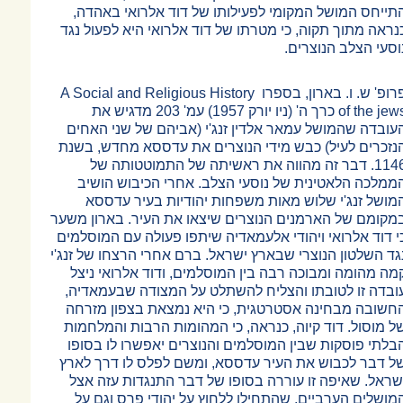
תייחס המושל המקומי לפעילותו של דוד אלרואי באהדה,
נראה מתוך תקוה, כי מטרתו של דוד אלרואי היא לפעול נגד
וסעי הצלב הנוצרים.
רופ' ש. ו. בארון, בספרו
A Social and Religious History
of the jew
כרך ה' (ניו יורק 1957) עמ' 203 מדגיש את
עובדה שהמושל עמאר אלדין זנג'י (אביהם של שני האחים
נזכרים לעיל) כבש מידי הנוצרים את עדססא מחדש, בשנת
1146. דבר זה מהווה את ראשיתה של התמוטטותה של
ממלכה הלאטינית של נוסעי הצלב. אחרי הכיבוש הושיב
מושל זנג'י שלוש מאות משפחות יהודיות בעיר עדססא
מקומם של הארמנים הנוצרים שיצאו את העיר. בארון משער
י דוד אלרואי ויהודי אלעמאדיה שיתפו פעולה עם המוסלמים
גד השלטון הנוצרי שבארץ ישראל. ברם אחרי הרצחו של זנג'י
מה מהומה ומבוכה רבה בין המוסלמים, ודוד אלרואי ניצל
ובדה זו לטובתו והצליח להשתלט על המצודה שבעמאדיה,
חשובה מבחינה אסטרטגית, כי היא נמצאת בצפון מזרחה
ל מוסול. דוד קיוה, כנראה, כי המהומות הרבות והמלחמות
בלתי פוסקות שבין המוסלמים והנוצרים יאפשרו לו בסופו
ל דבר לכבוש את העיר עדססא, ומשם לפלס לו דרך לארץ
שראל. שאיפה זו עוררה בסופו של דבר התנגדות עזה אצל
מושלים הערביים, שהתחילו ללחוץ על יהודי פרס וגם על