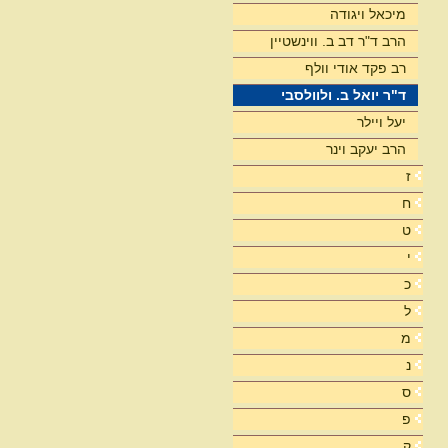
מיכאל ויגודה
הרב ד"ר דב ב. ווינשטיין
רב פקד אודי וולף
ד"ר יואל ב. ולוולסבי
יעל ויילר
הרב יעקב וינר
ז
ח
ט
י
כ
ל
מ
נ
ס
פ
ק