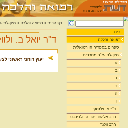
דף הבית
>
רפואה והלכה
>
מיון-לפי-
בית
ד"ר יואל ב. ולוו
רפואה והלכה
ספרים בספריה הוירטואלית
מיון-לפי-א"ב מחברים
יעוץ רוחני ראשוני לצ
א
ב
ג
ד
ה
ו
ד"ר א. וילנסקי
הרב אליעזר יהודה וולדינברג
הרב וולנר