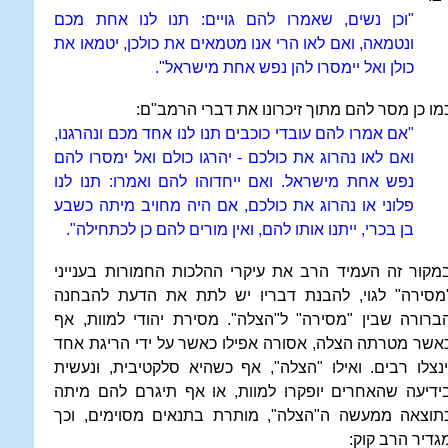
"וכן נשים, שאמרו להם גויים: תנו לנו אחת מכם
ונטמאה, ואם לאו הרי אנו מטמאים את כולכן, יטמאו את
כולן ואל יימסרו להן נפש אחת מישראל".
מו כן מסר להם מתוך זיכרונו את דברי הרמב"ם:
"אם אמרו להם עובדי כוכבים תנו לנו אחד מכם ונהרגנו,
ואם לאו נהרוג את כולכם - יהרגו כולם ואל ימסרו להם
נפש אחת מישראל. ואם ייחדוהו להם ואמרו: תנו לנו
פלוני או נהרוג את כולכם, אם היה מחויב מיתה כשבע
בן בכרי, ייתנו אותו להם, ואין מורים להם כן לכתחילה".
מקור זה העמיד הרב את עיקרי ההלכות החמורות בענייני
מסירה" לגוי, להבנת דבריו יש לתת את הדעת להבחנה
ברורה שבין "מסירה" ל"הצלה". מסירת יהודי למוות, אף
אשר מטרתה הצלה, אסורה אפילו כאשר על ידי הריגת אחד
ינצלו רבים. ואילו "הצלה", אף כשהיא סלקטיבית, ונעשית
ידיעה שהאחרים יופקרו למוות, או אף תיגרם להם מיתה
תוצאה ממעשה ה"הצלה", מותרת בתנאים מסוימים, וכך
גדיר הרב קוק: