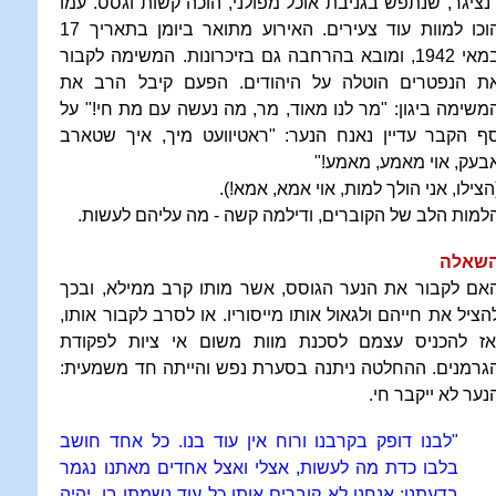
נציגר, שנתפש בגניבת אוכל מפולני, הוכה קשות וגסס. עמו
הוכו למוות עוד צעירים. האירוע מתואר ביומן בתאריך 17
במאי 1942, ומובא בהרחבה גם בזיכרונות. המשימה לקבור
ת הנפטרים הוטלה על היהודים. הפעם קיבל הרב את
משימה ביגון: "מר לנו מאוד, מר, מה נעשה עם מת חי!" על
ף הקבר עדיין נאנח הנער: "ראטיוועט מיך, איך שטארב
בעק, אוי מאמע, מאמע!"
הצילו, אני הולך למות, אוי אמא, אמא!).
למות הלב של הקוברים, ודילמה קשה - מה עליהם לעשות.
שאלה
אם לקבור את הנער הגוסס, אשר מותו קרב ממילא, ובכך
הציל את חייהם ולגאול אותו מייסוריו. או לסרב לקבור אותו,
אז להכניס עצמם לסכנת מוות משום אי ציות לפקודת
גרמנים. ההחלטה ניתנה בסערת נפש והייתה חד משמעית:
נער לא ייקבר חי.
"לבנו דופק בקרבנו ורוח אין עוד בנו. כל אחד חושב
בלבו כדת מה לעשות, אצלי ואצל אחדים מאתנו נגמר
בדעתנו: אנחנו לא קוברים אותו כל עוד נשמתו בו, יהיה