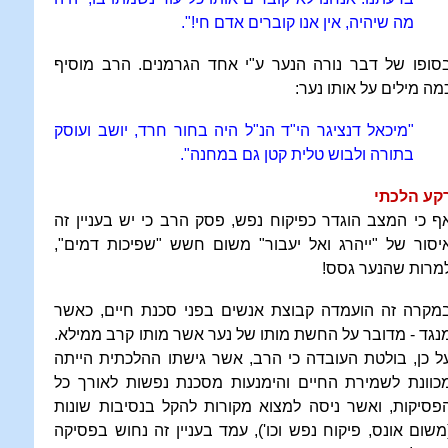
מה שיהיה, אין אנו קוברים אדם חי!".
סופו של דבר נורה הנער ע"י אחד הגרמנים. הרב מוסיף
מה מילים על אותו נער:
"מיכאל דנציגר הי"ד הנ"ל היה בחור חרד, יושב ועוסק
בתורה ולבוש טלית קטן גם במחנה".
קע הלכתי
ף כי המצב הוגדר כפיקוח נפש, פסק הרב כי יש בעניין זה
יסור של "ייהרג ואל יעבור" משום חשש "שפיכות דמים",
מרות שהנער גסס!
מקרה זה הועמדה קבוצת אנשים בפני סכנת חיים, כאשר
נגד - מדובר על החשת מותו של נער אשר מותו קרב ממילא.
ל כן, בולטת העובדה כי הרב, אשר גישתו ההלכתית הייתה
כוונת לשמירת החיים והימנעות מסכנת נפשות לאורך כל
פסיקות, ואשר ניסה למצוא מקורות להקל בנסיבות שונות
משום אונס, פיקוח נפש וכו'), עמד בעניין זה נחוש בפסיקה