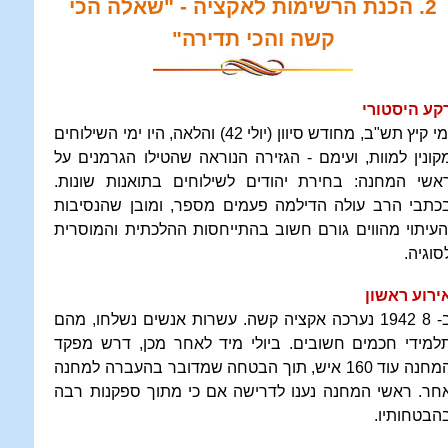
2. הכנת הרשימות לאקציה - "שאלה הכי
קשה והכי תדירה"
קע היסטורי
ימי קיץ תש"ב, מחודש סיוון (יולי 42) והלאה, היו ימי השילוחים
קונין למוות, ועימם - הגזירה הנוראה שהטילו הגרמנים על
אשי המחנה: בחירת יהודים לשילוחים בתואנות שונות.
כתבי הרב עולה הדילמה פעמים מספר, ומובן שהנסיבות
העיתוי מהווים גורם חשוב בהתייחסות ההלכתית והמוסרית
סוגיה.
ירוע ראשון
ב- 8 1942 נערכה אקציה קשה. עשרות אנשים נשלחו, מהם
למידי חכמים חשובים. ביולי מיד לאחר מכן, דרש מפקד
המחנה עוד 160 איש, תוך הבטחה שמדובר בהעברה למחנה
חר. ראשי המחנה נענו לדרישה אם כי מתוך ספקנות רבה
הבטחותיו.