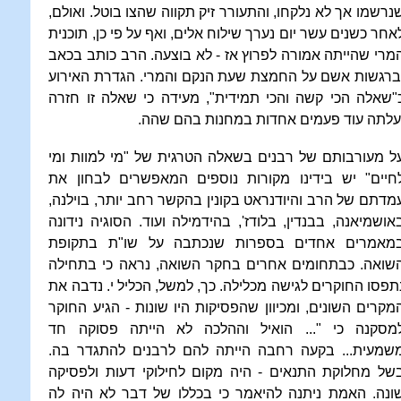
נרשמו אך לא נלקחו, והתעורר זיק תקווה שהצו בוטל. ואולם,
אחר כשנים עשר יום נערך שילוח אלים, ואף על פי כן, תוכנית
מרי שהייתה אמורה לפרוץ אז - לא בוצעה. הרב כותב בכאב
ברגשות אשם על החמצת שעת הנקם והמרי. הגדרת האירוע
"שאלה הכי קשה והכי תמידית", מעידה כי שאלה זו חזרה
עלתה עוד פעמים אחדות במחנות בהם שהה.
ל מעורבותם של רבנים בשאלה הטרגית של "מי למוות ומי
חיים" יש בידינו מקורות נוספים המאפשרים לבחון את
מדתם של הרב והיודנראט בקונין בהקשר רחב יותר, בוילנה,
אושמיאנה, בבנדין, בלודז', בהידמילה ועוד. הסוגיה נידונה
מאמרים אחדים בספרות שנכתבה על שו"ת בתקופת
שואה. כבתחומים אחרים בחקר השואה, נראה כי בתחילה
תפסו החוקרים לגישה מכלילה. כך, למשל, הכליל י. נדבה את
מקרים השונים, ומכיוון שהפסיקות היו שונות - הגיע החוקר
מסקנה כי "... הואיל וההלכה לא הייתה פסוקה חד
שמעית... בקעה רחבה הייתה להם לרבנים להתגדר בה.
של מחלוקת התנאים - היה מקום לחילוקי דעות ולפסיקה
ונה. האמת ניתנה להיאמר כי בכללו של דבר לא היה לה