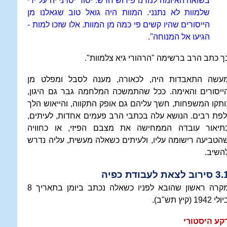
בשואה האיומה למדנו פירוש חדש: יסור יסרני יה על ידי
שלמוות לא נתנני. המוות היה גואל טוב שגאלנו מן
הייסורים שהיו קשים פי כמה מן המוות. אלו שזכו למות -
הגיעו אל המנוחה".
ך כתב הרב ברשימה "הרהורי גיא צלמוות".
עשה התאבדות היה, לכאורה, מענה לסבל ומפלט מן
ייסורים והאימה. ככל שהתמשכה המלחמה גבר גם היגון,
ותקו המשפחות, חשך עליהם גם אופק התקווה, והייאוש הלך
לפת רבים. הנושא עלה בכתבי הרב פעמים אחדות, לעיתים,
תיאור עובדה הממחישה את מצבם הפיזי, או כחוויה
הטביעה רישומה עליו, ולעיתים כשאלה מעשית, עליה נדרש
השיב.
סירוב לצאת לעבודת כפיה
מקרה ראשון שהובא לפניו כשאלה נכתב ביומן בתאריך 8
לי 1942 (קיץ תש"ב).
קע היסטורי