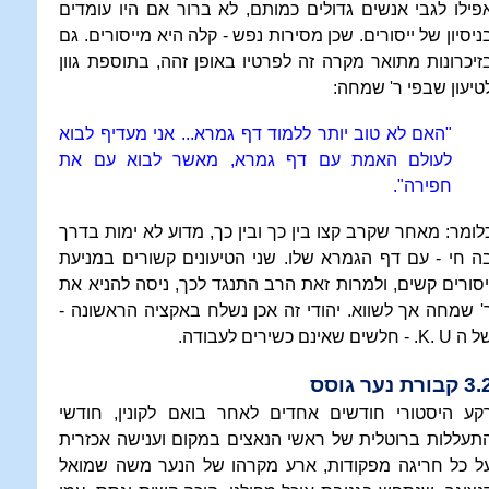
פילו לגבי אנשים גדולים כמותם, לא ברור אם היו עומדים
ניסיון של ייסורים. שכן מסירות נפש - קלה היא מייסורים. גם
זיכרונות מתואר מקרה זה לפרטיו באופן זהה, בתוספת גוון
טיעון שבפי ר' שמחה:
"האם לא טוב יותר ללמוד דף גמרא... אני מעדיף לבוא
לעולם האמת עם דף גמרא, מאשר לבוא עם את
חפירה".
לומר: מאחר שקרב קצו בין כך ובין כך, מדוע לא ימות בדרך
ה חי - עם דף הגמרא שלו. שני הטיעונים קשורים במניעת
יסורים קשים, ולמרות זאת הרב התנגד לכך, ניסה להניא את
' שמחה אך לשווא. יהודי זה אכן נשלח באקציה הראשונה -
ל ה
K. U
. - חלשים שאינם כשירים לעבודה.
 קבורת נער גוסס
קע היסטורי חודשים אחדים לאחר בואם לקונין, חודשי
תעללות ברוטלית של ראשי הנאצים במקום וענישה אכזרית
ל כל חריגה מפקודות, ארע מקרהו של הנער משה שמואל