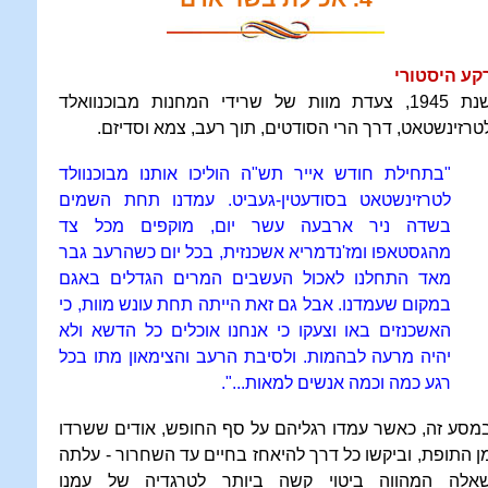
קע היסטורי
שנת 1945, צעדת מוות של שרידי המחנות מבוכנוואלד
טרזינשטאט, דרך הרי הסודטים, תוך רעב, צמא וסדיזם.
"בתחילת חודש אייר תש"ה הוליכו אותנו מבוכנוולד
לטרזינשטאט בסודעטין-געביט. עמדנו תחת השמים
בשדה ניר ארבעה עשר יום, מוקפים מכל צד
מהגסטאפו ומז'נדמריא אשכנזית, בכל יום כשהרעב גבר
מאד התחלנו לאכול העשבים המרים הגדלים באגם
במקום שעמדנו. אבל גם זאת הייתה תחת עונש מוות, כי
האשכנזים באו וצעקו כי אנחנו אוכלים כל הדשא ולא
יהיה מרעה לבהמות. ולסיבת הרעב והצימאון מתו בכל
רגע כמה וכמה אנשים למאות...".
מסע זה, כאשר עמדו רגליהם על סף החופש, אודים ששרדו
ן התופת, וביקשו כל דרך להיאחז בחיים עד השחרור - עלתה
אלה המהווה ביטוי קשה ביותר לטרגדיה של עמנו