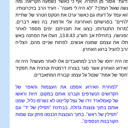
דעת" אסור מן התורה. אף כי כאשר נשמעה הקריאה: ומה
שה שאול המלך? "לא היה לי מענה" - העיד הרב בזיכרונותיו.
וא עמד על דעתו גם כאשר ערכו את הטקס הטרגי של שתיית
לחיים" בפגישתם האחרונה עלי אדמות, בה נשא דברים.
מרות התנגדותו, בצעו את תוכניתם: ימים מספר לאחר
הפגישה, בתחילת אב תש"ג, 13.8.43, העלו את המחנה באש
תלו את עצמם שמונה אנשים. לפחות שניים מהם, הצליח
רב להציל ברגע האחרון.
ה היה יחסו של הרב למתאבדים אלו לאחר מעשה? היה זה
אירוע האחרון אשר סגר בצורה דרמטית וטרגית את תפקיד
חסד של אמת" שנטל על עצמו: קבורת המתאבדים.
"למחרת האירוע אספנו את העצמות והאפר של
הקדושים הנשרפים וקברנו אותם במקום. היות וראשו
של קאמלארז' וידו של גצל קליינוט לא נשרפו כליל, שמנו
אותם בתוך צנצנת גדולה, בבחינת "תפילין של יד" עם
"תפילין של ראש". בתוך הצנצנת הכנסנו פתק עם שמות
הקורבנות הנספים".