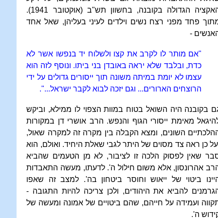
האקציה הגדולה בקובנה, בחשוון תש"ב (אוקטובר 1941).
תוך פחד מפני רצח נשים וילדים לעיני בעליהן, שאל אחד
אנשים -
"אם מותר לו לקרב את קצו ולשלוח יד בנפשו אשר לא
כדת, ובלבד שלא יראה באובדן בני ביתו. ונוסף לזה הוא
עצמו לא יומת במיתה משונה תוך ייסורים גדולים על ידי
הרוצחים הארורים... וגם יזכה לבוא לקבר ישראל...".
ם בקובנה היה השואל בטוח במוות הצפוי לו ממילא, וביקש
היגאל מאימת ייסורי הגוף והנפש. הרב אושרי דן במקורות
הלכתיים השונים, ומצא הקבלה בין מקרה זה למקרה שאול,
על כן ראה צד מסוים של היתר לגבי שאלת היחיד. ואולם, הוא
בר שאין לפסוק הלכה זו לציבור, לא מן הטעמים שהביא
רב אהרונסון, אלא משום חילול ה'. לדעתו, מעשה התאבדות
יינו ביטוי של ייאוש וחוסר ביטחון בה'. למצב זה שאפו
גרמנים להביא את היהודים, ולכן צריכה להיות התגובה -
קווה ועמידה על חייהם, שהם ביטויים של אמונה ומעשה של
ידוש ה'.