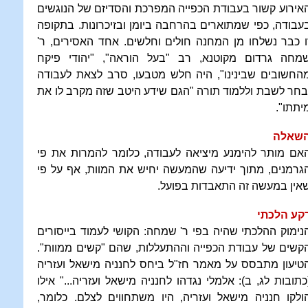
אירוע קשור בעבודת הכפייה המפרכת והסדיזם של הנוגשים
עבודה, כפי שמתוארים בהרחבה ביומן ובזיכרונות. בתקופה
ו כבר נשלחו מן המחנה חולים וחלשים. אחד האסירים, ר'
מחה גרדום מקוטנא, רב "בעל הוראה", "יהודי פיקח
החשובים שבינינו", היה חלש מטבעו, סרב לצאת לעבודה
בחר לשבת וללמוד תורה "הגם שידע היטב שזה מקרב לו את
יתתו".
שאלה
אם מותר להימנע מיציאה לעבודה, כלומר להמרות את פי
גרמנים, מתוך ידיעה שהמעשה יחיש את המוות, אף על פי
אין במעשה זה התאבדות בפועל.
קע הלכתי
נימוק ההלכתי שהיה בפי ר' שמחה: הקושי לעמוד בייסורים
קשים של עבודת הכפייה וההתעללות, שהם "קשים ממוות".
טיעון מתבסס על מאמר חז"ל ביחס לחנניה מישאל ועזריה
כתובות לג, ב): אלמלי נגדהו לחנניה מישאל ועזריה..." אילו
ולקו חנניה מישאל ועזריה, היו משתחווים לצלם. כלומר,