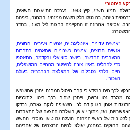
קע היסטורי
בשלהי תמוז תש"ג, קיץ 1943, נערכה התייעצות חשאית,
רמטית ביותר, בה נטלו חלק תשעה ממנהיגי המחנה, ביניהם
רב. אסיפה אחרונה זו התקיימה בחצות ליל מעונן, בחדר
משטרה:
"אנשים עדינים, אינטליגנטים, אנשים צעירים וחסונים,
אנשים חרוצים, אנשים כשרוניים שהאמינו בתרבות
המערבית החדשה, ביושר סוציאלי ובקדמה, התאספו
כדי להחליט באיזו צורה להיפטר מהחיים המושפלים,
חיים בלתי נסבלים של המפלצת הברברית בעולם
העכור".
רקע לכך היה המידע כי קרב חיסול המחנה. יתכן שהושפעו
ם ממרד גטו ורשה, וייתכן שהיה בכך ביטוי לתוכניות
תנגדות אותן הגו קודם לכן. השאיפה לנקם גאתה, נבדקו
אפשרויות, ואז, מתוך ייאוש, הועלתה ההצעה של התאבדות
ולקטיבית של ראשי המחנה. הועלה גם טיעון מוסרי: החשש
הם, החזקים במחנה, יאולצו להיות הרוצחים של אחריהם