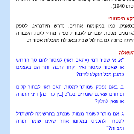
תו 1940).
קע היסטורי
סאניק, כמו במקומות אחרים, נדרש היודנראט לספק
גרמנים מכסת עובדים לעבודת כפיה מחוץ לגטו. העבודה
ייתה כרוכה גם בחילול שבת ובאכילת מאכלות אסורות.
שאלה
"א. אי שפיר דמי (=האם ראוי) למסור להם סך הדרוש
או שאסור למסור ואזי ייקחו הרבה יותר הם בעצמם
כמובן מכל הנקלע לידם?
ב. באם נפסק שמותר למסור, האם ראוי לבחור קלים
ופוחזים שאינם שומרים בכו"כ [בין כה וכה] דיני התורה
או שאין לחלק?
ג. אם מותר לשומר מצוות שנכתב בהרשימה להשתדל
לפטרו, ולהכניס במקומו אחר שאינו שומר תורה
ומצוות?"