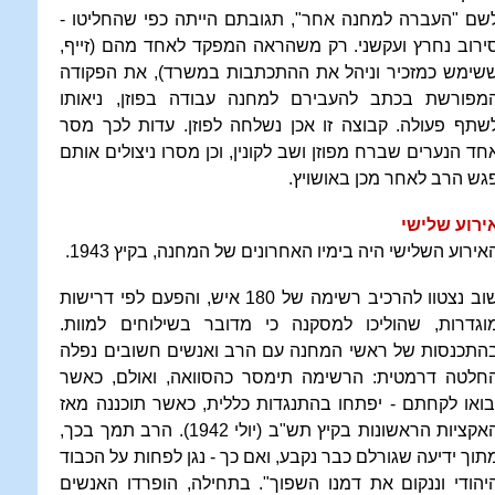
שם "העברה למחנה אחר", תגובתם הייתה כפי שהחליטו -
ירוב נחרץ ועקשני. רק משהראה המפקד לאחד מהם (זייף,
שימש כמזכיר וניהל את ההתכתבות במשרד), את הפקודה
מפורשת בכתב להעבירם למחנה עבודה בפוזן, ניאותו
שתף פעולה. קבוצה זו אכן נשלחה לפוזן. עדות לכך מסר
חד הנערים שברח מפוזן ושב לקונין, וכן מסרו ניצולים אותם
גש הרב לאחר מכן באושויץ.
ירוע שלישי
אירוע השלישי היה בימיו האחרונים של המחנה, בקיץ 1943.
שוב נצטוו להרכיב רשימה של 180 איש, והפעם לפי דרישות
וגדרות, שהוליכו למסקנה כי מדובר בשילוחים למוות.
התכנסות של ראשי המחנה עם הרב ואנשים חשובים נפלה
חלטה דרמטית: הרשימה תימסר כהסוואה, ואולם, כאשר
בואו לקחתם - יפתחו בהתנגדות כללית, כאשר תוכננה מאז
האקציות הראשונות בקיץ תש"ב (יולי 1942). הרב תמך בכך,
תוך ידיעה שגורלם כבר נקבע, ואם כך - נגן לפחות על הכבוד
יהודי וננקום את דמנו השפוך". בתחילה, הופרדו האנשים