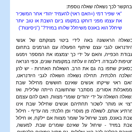
בהקשר לכך נשאלה שאלה נוספת:
"אי שפיר דמי (=האם ראוי) להעמיד יהודי אחר המשכיר
את עצמו מפני דוחקו במקומו ביום השבת או טוב יותר
שיחלל הוא באונס משיחלל שלוחו במזיד?" ("ניסיונות")
שאלה הראשונה באה לידי ביטוי מצוקתם של אנשי
יודנראט לגבי עצם שיתוף הפעולה עם הגרמנים בתחום
בודת הכפייה, והאם על ידי כך יצמצמו את המספר וימנעו
טיפות לעבודה. דילמה זו עלתה במקומות שונים, וכפי הנראה
סאניק שתפו בה גם את הרב. השאלות האחרות - יש להן
שלכה הלכתית. תחילה נשאלה השאלה לגבי היודנראט,
אם ראוי שייקחו אנשים שאינם חוששים מחילול שבת
ממאכלות אסורים. מסתבר שהתשובה הייתה שלילית, ואז
שאלה השאלה על ידי יהודים שומרי מצוות, האם להם עצמם
צוי או מותר לשכור תחתיהם אנשים שחילול שבת אינו
רתיע אותם. לשאלה פן מוסרי ופן הלכתי: מה עדיף - חילול
בת באונס, מצב שיחול על שומר מצוות אם יילקח, או חילול
בת במזיד - שיחול על שאינם שומרים שבת. למעשה,