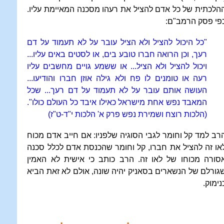
הלכתית של כל אדם להציל את רעהו מסכנה המאיימת עליו.
פי פסק הרמב"ם:
"כל היכול להציל ולא הציל עובר על לא תעמוד על דם
רעך, וכן הרואה חברו טובע בים, או לסטים באים עליו...
ויכול להציל ולא הציל... או ששמע גויים מחשבים עליו
רעה או טומנים לו פח ולא גילה אוזן חברו והודיעו...
העושה אותם עובר על לא תעמוד על דם רעך... שכל
המאבד נפש אחת מישראל כאילו איבד כל העולם כולו".
(הלכות רוצח ושמירת נפש פרק א' הלכות י"ד-ט"ז)
רב למד קל וחומר לגבי הסוגיה שלפניו: אם חייב אדם מכוח
או זה להציל את חברו, קל וחומר שהכנסת אדם לכלל סכנה
סורה מכוחו של לאו זה. הרב כותב כי אישית לא האמין
גורלם של הנשארים בסאניק יהיה שונה, אולם לא זאת הביא
נימוק.