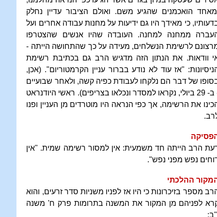
מאחד הואכמנים שהגיע משם. ואולם הציבור עדיין נחלק
דעותיו, כי מאידך היו גם ידיעות על מחנות עבודה אחרים ועל
עברה ממחנה למחנה. העובדה שהיו אנשים שהצטרפו
רצונם לרשימת הנשלחים, מעידה על כך שהתחושה הייתה -
י וודאות. את הנתון הזה מדגיש הרב גם בכתיבת רשימת
ניסיונות: "אז עוד לא נודע בברור עניין הקרמטוריום". (אכן,
סופו של דבר הם נלקחו לעבודת כפיה קשה, ולאחר שבועיים
- ב- 29 ביולי, נקראו למסדר ונכלאו בצריפים). ראשי היודנראט
כינו את הרשימה, אך כפי הנראה היו מוטרדים מן העניין ופנו
רב.
פסיקה
עת הרב הייתה חד משמעית: אין למסור רשימה שמית. "אין
וחים נפש מפני נפש".
מקור ההלכתי
רב מספר בזיכרונות כי היו אז לפניו משניות סדר זרעים, והוא
רא לפניהם מן המקור את המשנה בתרומות פרק ח' משנה
"ב: