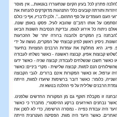
הלכה פתרון לכל בעיון הקיום שנתעוררו בגטאות... אין מוסר
יהדות ותורתה קובעים כללי התנהגות מדוקדקים להנחות את
ועי העם העומדים על סף התהום...". ולכן לדבריו, אף כי כולם
סתמכו על אותו רמב"ם שהובא לעיל, פסקו באופן שונה.
אולם ניתוח כל אירוע לגופו, ובדיקת הנסיבות השונות הביאו
הבחנה בין המקרים ולהבנה ברורה יותר של ההכרעות
שונות. ניסיון ראשון למיון קבוצתי של המקרים, נעשה על ידי
. פייג. היא מחלקת את עמדות הרבנים המצויות בתיעוד
שלוש קבוצות אפיון. קבוצה ראשונה - כאשר נשלחו לעבודה
ו כאשר חשבו שנשלחים לעבודה; קבוצה שניה - כאשר ידעו
השילוחים הנם למוות. קבוצה שלישית - מקרי ביניים: כאשר
יה ערפול, או כאשר המקורות אינם ברורים. לגבי הקבוצה
שנייה, כלומר: כאשר דובר ברשימות שיועדו למוות, הייתה
מדת הרבנים שלילית על פי ההלכה בנושא זה.
בחנה זו מקבלת תוקף גם מן המקורות החדשים שלפנינו.
אשר נבחנים האירועים ברקע ההיסטורי, מתברר כי כאשר
יעד היה עבודת כפייה - נמסרה הרשימה, כדי לא לסכן את
אחרים. כאשר היעד היה מוות, הפסיקה העקרונית הייתה