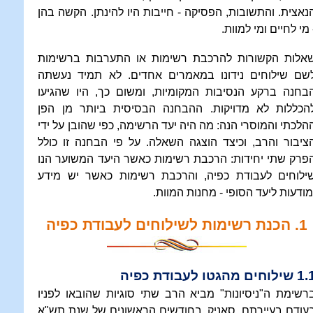
נאצית. והתשובות, הפסיקה - חייבות היו להינתן. הקשה בהן
 מי לחיים ומי למוות.
אלות הקשורות להרכבת רשימות או התערבות ברשימות
שם שילוחים נידונו במאמרים אחדים. לא תמיד נעשתה
בחנה ברקע הנסיבות המקומיות, ומשום כך, היו שהגיעו
הכללות לא מדויקות. ההבחנה הבסיסית ביותר מן הפן
הלכתי והמוסרי הנה: מה היה יעד הרשימה, כפי שהובן על ידי
ציבור והרב, וכיצד הוצגה השאלה. על פי הבחנה זו כולל
פרק שתי יחידות: הרכבת רשימות כאשר היעד המשוער הנו
ילוחים לעבודת כפיה, והרכבת רשימות כאשר יש מידע
מודעות ליעד הסופי - מחנות המוות.
1. הכנת רשימות לשילוחים לעבודת כפיה
ילוחים מהגטו לעבודת כפיה
רשימת ה"ניסיונות" מביא הרב שתי סוגיות שהובאו לפניו
עודם בעיירתם, סאניק, בחודשים הראשונים של שנת תש"א