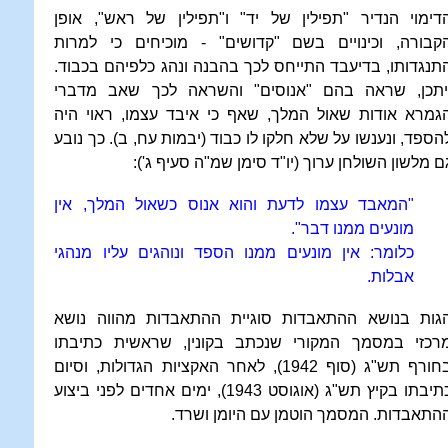
דימוי הנדיר "תפילין של יד" ו"תפילין של ראש", אופן
קבורה, וכינויים בשם "קדושים" - מוכיחים כי למרות
תנגדותו, בדיעבד התייחס לכך בהבנה ונהג כלפיהם בכבוד.
יתכן, שראה בהם "אנוסים" והשראה לכך שאב מדברי
גמרא אודות שאול המלך, שאף כי איבד עצמו, ראוי היה
הספד, ונענשו על שלא חלקו לו כבוד (יבמות עח, ב). כך נובע
ם מלשון השולחן ערוך (יו"ד סימן שמ"ה סעיף ג'):
"המאבד עצמו לדעת והוא אנוס כשאול המלך, אין
מונעים ממנו דבר".
כלומר: אין מונעים ממנו הספד ונוהגים עליו מנהגי
אבלות.
גות בנושא ההתאבדות סוגיית ההתאבדות מהווה נושא
רכזי במסמך המקורי שנכתב בקונין, שראשית כתיבתו
בחורף תש"ג (סוף 1942), לאחר האקציות הגדולות, וסיום
כתיבתו בקיץ תש"ג (אוגוסט 1943), ימים אחדים לפני ביצוע
התאבדות. המסמך הוטמן עם היומן ושרד.