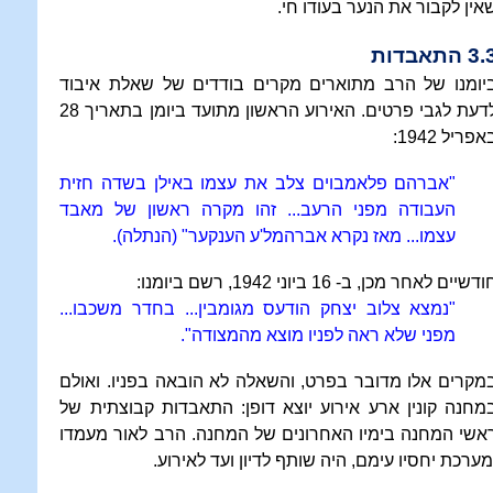
אין לקבור את הנער בעודו חי.
3 התאבדות
יומנו של הרב מתוארים מקרים בודדים של שאלת איבוד
לדעת לגבי פרטים. האירוע הראשון מתועד ביומן בתאריך 28
אפריל 1942:
"אברהם פלאמבוים צלב את עצמו באילן בשדה חזית
העבודה מפני הרעב... זהו מקרה ראשון של מאבד
עצמו... מאז נקרא אברהמל'ע הענקער" (הנתלה).
דשיים לאחר מכן, ב- 16 ביוני 1942, רשם ביומנו:
"נמצא צלוב יצחק הודעס מגומבין... בחדר משכבו...
מפני שלא ראה לפניו מוצא מהמצודה".
מקרים אלו מדובר בפרט, והשאלה לא הובאה בפניו. ואולם
מחנה קונין ארע אירוע יוצא דופן: התאבדות קבוצתית של
אשי המחנה בימיו האחרונים של המחנה. הרב לאור מעמדו
מערכת יחסיו עימם, היה שותף לדיון ועד לאירוע.