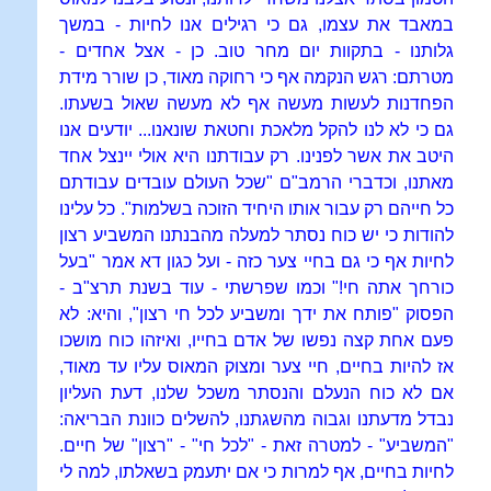
במאבד את עצמו, גם כי רגילים אנו לחיות - במשך
גלותנו - בתקוות יום מחר טוב. כן - אצל אחדים -
מטרתם: רגש הנקמה אף כי רחוקה מאוד, כן שורר מידת
הפחדנות לעשות מעשה אף לא מעשה שאול בשעתו.
גם כי לא לנו להקל מלאכת וחטאת שונאנו... יודעים אנו
היטב את אשר לפנינו. רק עבודתנו היא אולי יינצל אחד
מאתנו, וכדברי הרמב"ם "שכל העולם עובדים עבודתם
כל חייהם רק עבור אותו היחיד הזוכה בשלמות". כל עלינו
להודות כי יש כוח נסתר למעלה מהבנתנו המשביע רצון
לחיות אף כי גם בחיי צער כזה - ועל כגון דא אמר "בעל
כורחך אתה חי!" וכמו שפרשתי - עוד בשנת תרצ"ב -
הפסוק "פותח את ידך ומשביע לכל חי רצון", והיא: לא
פעם אחת קצה נפשו של אדם בחייו, ואיזהו כוח מושכו
אז להיות בחיים, חיי צער ומצוק המאוס עליו עד מאוד,
אם לא כוח הנעלם והנסתר משכל שלנו, דעת העליון
נבדל מדעתנו וגבוה מהשגתנו, להשלים כוונת הבריאה:
"המשביע" - למטרה זאת - "לכל חי" - "רצון" של חיים.
לחיות בחיים, אף למרות כי אם יתעמק בשאלתו, למה לי