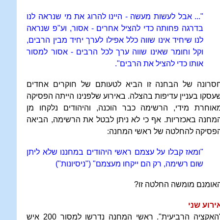
"... אבל לעשות מעשה - היינו להרוג את מי שנראה לנו
בדרגה פחותה כדי להציל אחרים - אסור, וע"פ שנראה
לנו שיחיד אינו שווה כלל אפילו לערך יחיד מבין הרבים,
וקל וחומר שאינו שווה ערך לכל הרבים - אסור למסור
אותו כדי להציל את הרבים".
סרונה של הבחנה זו הביא לטעותם של חוקרים אחדים
עסקו בעניין עדיפות בהצלה. באירוע שלפנינו הייתה הפסיקה
אוחרת מידי, הרשימה כבר הוכנה, והיהודים נלקחו מן
מחנה באכזריות. אף כי לא ניתן לבטל את הרשימה, הביאה
פסיקה להחלטה של ראשי המחנה:
"ומאז קבלו על עצמם ראשי היהודים במחננו שלא ליתן
שום רשימה, רק הם ייקחו מעצמם" ("ניסיונות")
אומנם מומשה החלטה זו?
ירוע שני
"האקציה הרביעית". ראשי המחנה נדרשו למסור 200 איש