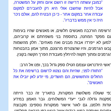
"כמובן עשתה דרישה זו רושם איום וחזק על המשטרה,
אבל להיות שחשבו אולי היא רק להעבירם למקום
עבודה אחר במקום אחר - כי כן הבטיח להם, אולם ניכר
היה כי אין ממש בדבריו".
רשימה הורכבה מאנשים חלשים, או מאנשים שהיו בעימות
ם מפקד המחנה, בתוספת בני משפחתם או קרוביהם,
למען לא ייפרדו אבות מבנים ואח מאחים". חלק מהשמות
בעו הגרמנים, והיו שהצטרפו מרצונם, מתוך אמון בהבטחות
גרמנים ומתוך תקווה להיחלץ מעבודת הפרך הקשה בקונין.
אשי היודנראט עצמם הטילו ספק גדול בכך, ופנו אל הרב:
"התוודו לפני, שהיות והם נצטוו לרשום ברשימה את כל
החולים והתשושים, הם חושדים, מי יודע לאן יובילו את
האנשים".
פי שעולה משלושת המקורות, בתאריך זה כבר הייתה
פקנות גדולה לגבי ייעדי המשלוחים. גבר האמון במידע
ודות חלמנו, גם לאור אישור ממקורות נוספים: מקבוצת
סירים שעסקה במיון בגדים אשר הגיעו כפי הנראה מחלמנו,