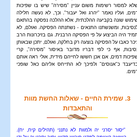
לא למסור רשימות משום עניין "מסירה" שיש בו שפיכות
מים, ועליו נאמר "יהרג ואל יעבור". וכך, לא נעשה חלילה
ימוש שונה בקביעה ההלכתית, אלא ההלכה נפסקה בהתאם
נסיבות, ומשנשתנו התנאים - נשתנתה הפסיקה. ואולם, לא
מיד היה הביצוע על פי הפסיקה הרבנית. גם בזיכרונות הרב
יכר כאבו על הפסיקה בוצעה רק בחלקה, ואולם, יתכן שבאותן
סיבות, אף כי לפי דבריו מדובר באיסור "מסירה", קרי
פיכות דמים, אם אכן חששו לחייהם מידית, אולי ראה אותם
דיעבד כ"אנוסים" ולפיכך לא התייחס אליהם כאל שופכי
מים.
3. שמירת החיים - שאלות החשת מוות
והתאבדות
"יסור יסרני יה ולמוות לא נתנני (תהילים קיח, יח).