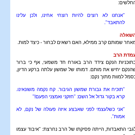
חלשים:
"אנחנו לא רוצים להיות רוצחי אחינו, ולכן עלינו
להתאבד".
שאלה
אחר שמותם קרב ממילא, האם רשאים לבחור - כיצד למות.
מדת הרב
תוכניות הנקם צידד הרב באורח חד משמעי, אף כי ברור
הנקם יחיש את מותם. דמותו של שמשון עלתה ברקע הדיון,
סמל למוות מתוך נקם:
"תוכיח את גבורת שמשון הגיבור. קח נקמה משונאינו.
קרא בקור גדול אל השם: "חזקני ואמצני הפעם!"
"אני כשלעצמי לפני שאבצע איזה פעולה של נקם, לא
אמות".
גבי התאבדות, הייתה פסיקתו של הרב נחרצת: "איבוד עצמו