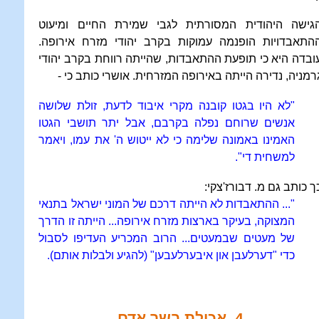
גישה היהודית המסורתית לגבי שמירת החיים ומיעוט
התאבדויות הופנמה עמוקות בקרב יהודי מזרח אירופה.
ובדה היא כי תופעת ההתאבדות, שהייתה רווחת בקרב יהודי
רמניה, נדירה הייתה באירופה המזרחית. אושרי כותב כי -
"לא היו בגטו קובנה מקרי איבוד לדעת, זולת שלושה
אנשים שרוחם נפלה בקרבם, אבל יתר תושבי הגטו
האמינו באמונה שלימה כי לא ייטוש ה' את עמו, ויאמר
למשחית די".
ך כותב גם מ. דבורז'צקי:
"... ההתאבדות לא הייתה דרכם של המוני ישראל בתנאי
המצוקה, בעיקר בארצות מזרח אירופה... הייתה זו הדרך
של מעטים שבמעטים... הרוב המכריע העדיפו לסבול
כדי "דערלעבן און איבערלעבען" (להגיע ולבלות אותם).
4. אכילת בשר אדם