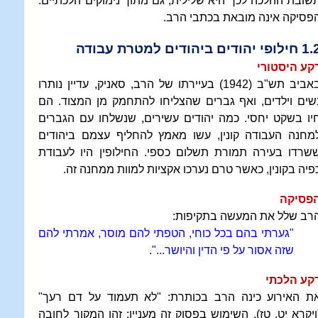
שובת ההלכה לכך היא שלילית, גם מתוך נימוקים הלכתיים.
פסיקה אינה מובאת בכתבי הרב.
לופי יהודים ביהודים למטרת עבודה
קע היסטורי
באביב תש"ב (1942) בעיירתו של הרב, סאניק, עדיין נותרו
שים וילדים, ואף גברים שהצליחו להתחמק מן המצוד. הם
יו בשקט יחסי. כמה יהודים עשירים, שנשלחו עם הגברים
מחנה העבודה קונין, עשו מאמץ להחליף עצמם ביהודים
שרדו בעירה תמורת תשלום כספי. החילופין היו לעבודת
פיה בקונין, כאשר טרם נערכו אקציות למוות ממחנה זה.
פסיקה
רב שלל את המעשה בתקיפות:
"גערתי בהם בכל כוחי, הטפתי להם מוסר, אמרתי להם
שזה אסור על פי הדין והיושר...".
קע הלכתי
ת האירוע כינה הרב בכותרת: "לא תעמוד על דם רעך"
ויקרא יט, טז). השימוש בפסוק זה מעניין: זהו המקור לחובה