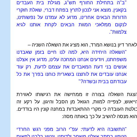
"ב"ה בתחילת החורף תש"ג, מגילת בית העבדים
בקאנין. מוצא אני לנכון לתרץ בפתח דברי, שאלת חוקרי
הדורות הבאים אחרינו, מדוע לא עמדנו על נפשותינו,
לנקום ממלאכי המוות הבאים לקחת אותנו לגיא
צלמוות".
לאחר דיון בנושא המרד, הוא מציג את השאלה השניה –
"השאלה היחידה היא, למה לנו חיים בזמן שאבדנו
משפחתנו, ויודעים אנחנו המחכה עלינו, מדוע אין אצלנו
אנשים בני דעת המאבדים את עצמם לדעת, רק עוד
אנחנו עובדים את לוחצנו בשארית כוחנו בפרך את כל
עבודתם בבית ובשדה?"
צגת השאלה בצורה זו ממחישה את רגישותו לאווירת
ייאוש, לצפייה למוות, הגואל מן הסבל והיגון. על רקע זה
ולטת העובדה כי מקרי ההתאבדות במחנה קונין היו בודדים.
הוא מנסה להשיב על כך באותה מסה:
"התשובה היא לדעתי: עפ"י הרוב מפני רגש החרדי
הטמון בסתר אצלנו משחר ילדותנו, ונטוע בלבנו למאוס