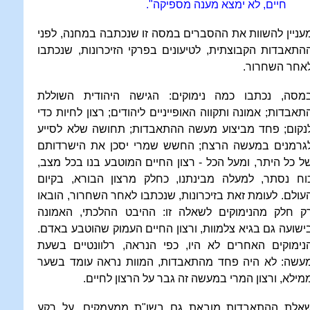
חיים, לא ימצא מענה מספיקה".
עניין להשוות את ההסברים במסה זו שנכתבה במחנה, לפני
התאבדות הקבוצתית, לטיעונים בפרקי הזיכרונות, שנכתבו
אחר השחרור.
מסה, נכתבו כמה נימוקים: הגישה היהודית השוללת
תאבדות; אמונה ותקווה האופייניים ליהודים; רצון לחיות כדי
נקום; פחד מביצוע מעשה ההתאבדות; תחושה שלא לסייע
גרמנים במעשה הרצח; החשש שמרי יסכן את הישרדותם
ל כל היתר, ומעל הכל - רצון החיים המוטבע בנו בכל מצב,
וח נסתר, למעלה מבינתנו, כחלק מרצון הבורא, בקיום
עולם. לעומת זאת בזיכרונות, שנכתבו לאחר השחרור, הובאו
ק חלק מהנימוקים לשאלה זו: ההיבט ההלכתי, האמונה
ישועה גם בגיא צלמוות, ורצון החיים העמוק שהוטבע באדם.
נימוקים האחרים לא היו, כפי הנראה, רלוונטיים בשעת
עשה: לא היה פחד מהתאבדות, המוות נראה עומד בשער
מילא, ורצון המרי במעשה זה גבר על הרצון לחיים.
אלת ההתאבדות מובאת גם בשו"ת ממעמקים, על רקע