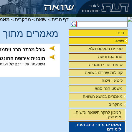
דף הבית
>
שואה
>
מחקרים
>
מאמר
מאמרים מתוך כ
בית
שואה
ספרים בטקסט מלא
גורל מכתב הרב ויסמנדל מיום 16.5 להצלת
אתר גטו ורשה
תוכנית אירופה ההונגר
השפעתה על דרכם של ועדת ה
שואת יהודי הונגריה
קהילות שחרבו בשואה
ליטא - וילנה
משפט חנה סנש
מאמרים בנושא השואה
מחקרים
המכון לחקר השואה ע"ש ח.
אייבשיץ
מאמרים מתוך כתב העת
לימודים