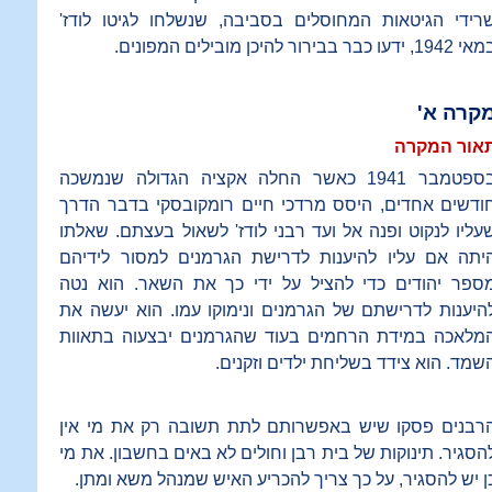
רידי הגיטאות המחוסלים בסביבה, שנשלחו לגיטו לודז'
194, ידעו כבר בבירור להיכן מובילים המפונים.
קרה א'
אור המקרה
בספטמבר 1941 כאשר החלה אקציה הגדולה שנמשכה
ודשים אחדים, היסס מרדכי חיים רומקובסקי בדבר הדרך
עליו לנקוט ופנה אל ועד רבני לודז' לשאול בעצתם. שאלתו
יתה אם עליו להיענות לדרישת הגרמנים למסור לידיהם
ספר יהודים כדי להציל על ידי כך את השאר. הוא נטה
היענות לדרישתם של הגרמנים ונימוקו עמו. הוא יעשה את
מלאכה במידת הרחמים בעוד שהגרמנים יבצעוה בתאוות
שמד. הוא צידד בשליחת ילדים וזקנים.
רבנים פסקו שיש באפשרותם לתת תשובה רק את מי אין
הסגיר. תינוקות של בית רבן וחולים לא באים בחשבון. את מי
ן יש להסגיר, על כך צריך להכריע האיש שמנהל משא ומתן.