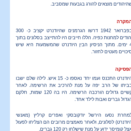
היהודים מוצאים להורג בגבעות שמסביב.
מקרה
בפברואר 1942 דרשו הגרמנים שהיודנרט יקציב כ- 300
הודים למחנות כפיה. הללו חייבים היו להתייצב בסלונים בתוך
4 ימים. מתוך הניסיון הבין היודנרט שהמשמעות היא שיש
יכויים מעטים לחזור.
פסיקה
היודנרט התכנס ועמו יחד נאספו כ- 15 איש. לילה שלם ישבו
ביתו של הרב יפה על מנת להרכיב את הרשימה. לאחר
קשיים גדולים הורכבה הרשימה. היו בה 120 שמות, חלקם
גדול גברים ואבות לילד אחד.
מחרת נסעו הירשל יודקובסקי ואפרים קרליץ (מאנשי
יודנרט) לסלונים, ולאחר מאמצים מרובים הם הצליחו לפעול
צל קומיסר ידוע על מנת שישלחו רק 120 גברים.