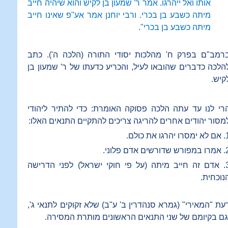
אותו ואל ייהרגו. אמר ר' שמעון בן לקיש והוא שיהיה חייב
מיתה כשבע בן בכרי. ורבי יוחנן אמר אע"פ שאינו חייב
מיתה כשבע בן בכרי".
רמב"ם בפרק ח' מהלכות יסודי התורה (הלכה ה'). כתב
הלכה כדברים שהובאו לעיל, והכריע כדעתו של ר' שמעון בן
קיש.
רי לנו עד עתה הלכה פסוקה האומרת: כדי להתיר ליהודי
מסור יהודים אחרים להריגה צריכים להתקיים התנאים האלו:
ו יהרגו את כולם.
שדורשים אדם פלוני.
3. אדם זה חייב מיתה (על פי חוקי ישראל) לפני הדרישה
נוכחית.
עת "המאירי" (גמרא סנהדרין ב' ע"ב) שלא זקוקים לתנאי ג',
גם בקיומם של שני התנאים הראשונים מותרת המסירה.