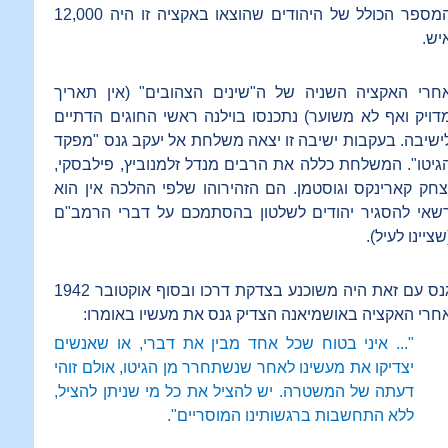
המספר הכולל של היהודים שהוצאו באקציה זו היה 12,000
יש.
חרי האקציה השניה של ה"שינים הצהובים" (אין תאריך
דויק ואף לא משוער) נתכנסו בוילנה ראשי החוגים הדתיים
ישיבה. בעקבות ישיבה זו יצאה משלחת אל יעקב גנס "מפקד
גיטו". המשלחת כללה את הרבים מנדל זלמנוביץ, פילבסקי,
צחק קארינקס וגוסטמן. הם הזהירוהו שלפי ההלכה אין הוא
שאי להסגיר יהודים לשלטון בהסתמכם על דברי הרמב"ם
שציינו לעיל).
גנס עם זאת היה משוכנע בצדקת דרכו ובסוף אוקטובר 1942
חרי האקציה באושמיאנה הצדיק גנס את מעשיו באומרו:
"... איני בטוח שכל אחד מבין את דברי, או שאנשים
יצדיקו את מעשינו לאחר שנשתחרר מן הגיטו, אולם זוהי
דעתה של המשטרה. יש להציל את כל מי שניתן להציל,
ללא התחשבות ברגשותינו המוסריים".