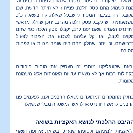
שאלה מציקה זו החליטו במספר גיטאות לפנות לרבנים על
נת לשמוע מהם פסק הלכה. פנייה זו לא היתה חדשה, שכן
קובל היה בציבור המסורתי שבכל שאלה, ק"ו בשאלה כ"כ
שמעותית, יש לקבל פסק הלכה מהרב. יתכן שחלק מראשי
יודנרט האמינו שאם יפנו לרב, יקבלו פסק הלכה כפי שהם
קוים לקבל, ואז יקל עליהם לשכנע את הציבור לפעול
דרישתם. וכן יתכן שחלק מהם היה שומר מצוות או לפחות
סורתי.
ראה שקונפליקט מוסרי זה העסיק את מוחות היהודים
קהילות רבות אך לא נשארו עדויות מאומתות אלא משמונה
קומות.
חלק מהמקרים המתועדים נשאלו הרבנים וענו, לפעמים פנו
רבנים לראש היודנרט או לראש המשטרה מבלי שנשאלו.
היבט ההלכתי לנושא האקציות בשואה
"אקציות" למיניהם ולסוגיהן שנערכו בשואת אירופה ושאף