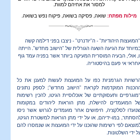
למסור את אחיהם למוות.
מילות מפתח:
שואה, פסיקה בשואה, פיקוח נפש בשואה.
"המועצות היהודיות" - ה"יודנרט" - ניצבו בפני דילמה קשה
מיוחד עת הגיעה השעה הגורלית של "הישוב מחדש". הייתה
ו, אולי, הבעיה המוסרית המעיקה ביותר אשר בפניה עמד גוף
חראי אי פעם בהיסטוריה.
רשויות הגרמניות כפו על המועצות לעשות למענן את כל
הכנות המוקדמות לקראת "הישוב מחדש"; לספק נתונים
מוגרפיים ותעסוקתיים של אוכלוסיית הגיטו, להכין רשימות
ל המועמדים להישלח, מתן הוראות ליהודים במקומות
נועדו לסלקציה, חיפושים אחר מועמדים לגרוש אשר ניסו
הסתתר, במו-ידיהם, או על ידי מתן הוראות למשטרת הגיטו,
מוצאם לפי רשימות שהוכנו על ידי המועצות או שנמסרו להם
ל ידי השלטונות.