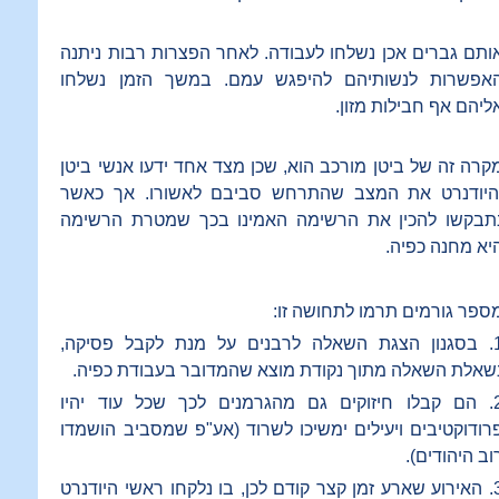
ותם גברים אכן נשלחו לעבודה. לאחר הפצרות רבות ניתנה
אפשרות לנשותיהם להיפגש עמם. במשך הזמן נשלחו
ליהם אף חבילות מזון.
קרה זה של ביטן מורכב הוא, שכן מצד אחד ידעו אנשי ביטן
היודנרט את המצב שהתרחש סביבם לאשורו. אך כאשר
תבקשו להכין את הרשימה האמינו בכך שמטרת הרשימה
יא מחנה כפיה.
ספר גורמים תרמו לתחושה זו:
1. בסגנון הצגת השאלה לרבנים על מנת לקבל פסיקה,
שאלת השאלה מתוך נקודת מוצא שהמדובר בעבודת כפיה.
2. הם קבלו חיזוקים גם מהגרמנים לכך שכל עוד יהיו
רודוקטיבים ויעילים ימשיכו לשרוד (אע"פ שמסביב הושמדו
וב היהודים).
3. האירוע שארע זמן קצר קודם לכן, בו נלקחו ראשי היודנרט