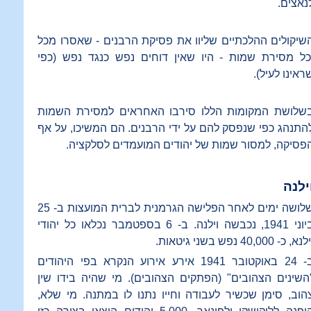
נאצים.
שיקולים ההלכתיים שליוו את פסיקת הרבנים - שאסרו מכל
כל מסירת שמות - היו שאין דוחים נפש כנגד נפש (כפי
ראינו לעיל).
שלושת המקומות הללו סירבו האחראים למסירת השמות
התנהג כפי שנפסק להם על ידי הרבנים. הם המשיכו, על אף
פסיקה, למסור שמות של יהודים המועמדים לסלקציה.
ילנה
שלושה ימים לאחר הפלישה הגרמנית לברית המועצות ב- 25
ביוני 1941, נכבשה וילנה. ב- 6 בספטמבר נכלאו כל יהודי
נא, כ- 40,000 נפש בשני גיטאות.
ב- 24 באוקטובר 1941 אירע אירוע הנקרא בפי היהודים
השינים הצהובים" (הפתקים הצהובים). מי שהיה בידו שין
הוב, סימן שכשיר לעבודה וחייו נתנו לו במתנה. מי שלא,