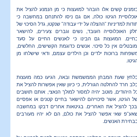
זמנים קשים אלו הובהר למועצות כי מן הנמנע להציל את
וכלוסיית הגיטו כולה, אם גם ניסו להתנחם במחשבה כי
ודות למדיניות "ההצלה על ידי עבודה" שנקטו, גדל הסיכוי של
לק האוכלוסייה העובד, נשים וגברים צעירים, להישאר
חיים. המועצות גם הבינו כי לאנשים החיים על סעד
מובטלים אין כל סיכוי. אנשים כדוגמת הקשישים, החלשים,
שפחות ברוכות ילדים וכן הילדים עצמם, ודאי שישלחו מן
גיטו.
לחץ שעת המבחן הממשמשת ובאה, הגיעו כמה מועצות
לב חרד להחלטה הגורלית, כי כיוון שאין אפשרות להציל את
ל היהודים, מוטב יהיה למסור למולך הנאצי, אותם תושבים
ל הגיטו, אשר סיכוייהם להישאר בחיים קטנים או אפסיים
בכך להציל את האחרים. בגיטאות אחרים דבקו במחשבה
אע"פ שאי אפשר להציל את כולם, הם לא יהיו מעורבים
בחירת האנשים.