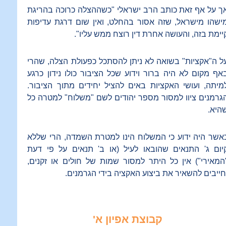
ך על אף זאת כותב הרב ישראלי "כשההצלה כרוכה בהריגת
ישהו מישראל, שזה אסור בהחלט, ואין שום דרגת עדיפות
יימת בזה, והעושה אחרת דין רוצח ממש עליו".
ל ה"אקציות" בשואה לא ניתן להסתכל כפעולת הצלה, שהרי
אף מקום לא היה ברור וידוע שכל הציבור כולו נידון כרגע
מיתה, ועושי האקציות באים להציל יחידים מתוך הציבור.
גרמנים ציוו למסור מספר יהודים לשם "משלוח" למטרה כל
היא.
אשר היה ידוע כי המשלוח הינו למטרת השמדה, הרי שללא
יום ג' התנאים שהובאו לעיל (או ב' תנאים על פי דעת
המאירי") אין כל היתר למסור שמות של חולים או זקנים,
חייבים להשאיר את ביצוע האקציה בידי הגרמנים.
קבוצת אפיון א'