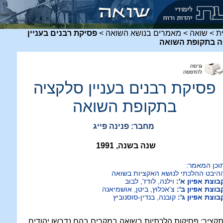
ת
>
שואה
>
מאמרים בנושא השואה
>
פסיקת רבנים בעניין
ה בתקופת השואה
פסיקת רבנים בעניין סלקציה
בתקופת השואה
מחבר: פנינה פייג
שנה בשנה, 1991
וכן המאמר:
היבט ההלכתי לנושא האקציות בשואה
בוצת אפיון א':
וילנה, לודז', לבוב
בוצת אפיון ב':
צ'אכלוץ, ביטן, אושמיאנה
בוצת אפיון ג':
קובנה, בנדין-סוסנוביץ
קציר:
פסיקות הלכתיות בשואה במקרים בהם נדרשו יהודים