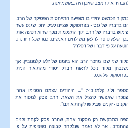
הבהיר את המצב שאכן היה באושמיאנה.
מקור הכמעט יחידי בו מופיעה התייחסות הפסיקה של הרב,
ם בדבריו של גנס - בפרוטוקול שציינו לעיל. יתכן שגנס עשה
ימוש בדבריו של הרב תוך התעלמות מכך שהוא הטעה אותו
כך שלא סיפר לו לאן משולחים האנשים, כמו שכל היודנרט
וטעה על פי דבריו של דסלר?
קור שני שבו מוזכר הרב הוא ביומנו של זליג קלמנוביץ. אך
שנבחן מקור נוכל לראות הבדל יסודי מהתיאור הניתן
פרוטוקול של גנס.
ספר זליג קלמנוביץ: "... היהודים עצמם הסכימו אחרי
נוכחו שאפשר להציל את השאר. הרב פסק למסור את
זקנים - זקנים שביקשו לקחת אותם".
פה מתבקשת רק מסקנה אחת, שהרב פסק לקחת זקנים
התנדבו. אך לא נאמר שנלקחה קבוצה ספציפית על פי