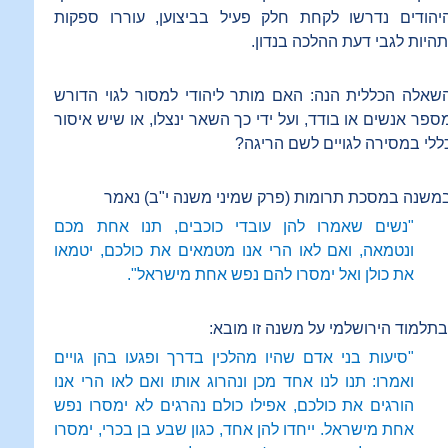
יהודים נדרשו לקחת חלק פעיל בביצוען, עוררו ספקות
תהיות לגבי דעת ההלכה בנדון.
שאלה הכללית הנה: האם מותר ליהודי למסור לגוי הדורש
ספר אנשים או בודד, ועל ידי כך השאר ינצלו, או שיש איסור
ללי במסירה לגויים לשם הריגה?
משנה במסכת תרומות (פרק שמיני משנה י"ב) נאמר
"נשים שאמרו להן עובדי כוכבים, תנו אחת מכם
ונטמאה, ואם לאו הרי אנו מטמאים את כולכם, יטמאו
את כולן ואל ימסרו להם נפש אחת מישראל".
בתלמוד הירושלמי על משנה זו מובא:
"סיעות בני אדם שהיו מהלכין בדרך ופגעו בהן גויים
ואמרו: תנו לנו אחד מכן ונהרוג אותו ואם לאו הרי אנו
הורגים את כולכם, אפילו כולם נהרגים לא ימסרו נפש
אחת מישראל. ייחדו להן אחד, כגון שבע בן בכרי, ימסרו