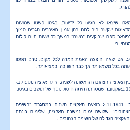
הופנה ללוקישקי ולפונאר. 5,000 יהודים הוצאו בצורה כזו
הורג.
אלו שיצאו לא הגיעו כל ידיעות. בגיטו פשטו שמועות
דאיגות שקשה היה לתת בהן אמון. האיכרים הגרים סמוך
פונאר ספרו שבוקעים "משם" במשך כל שעות היום קולות
טחי ירי.
ט אט יצאה והופצה האמת המרה לכל מקום. טרם תפסו
ותה בכל משמעותה אך כבר חשו בה ובמציאותה.
ין האקציה הצהובה הראשונה לשניה, היתה אקציה נוספת ב-
שמטרתה היתה חיסול נוסף של תושבים בגיטו.
ב- 3.11.1941 בוצעה האקציה השניה במסגרת "השינים
צהובים". שלושה ימים נמשכה האקציה, שלימים כונתה
האקציה הגדולה של השינים הצהובים".