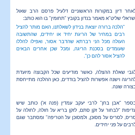
אחר דיון במקורות הראשוניים דלעיל פרסם הרב שאול
שראלי שליט"א מאמר בנדון בקובץ "תחומין" בו הוא כותב:
"הלכה ברורה יוצאת בנידון לשאלתנו, האם מותר להציל
רבים במחיר של הריגת יחיד או יחידים, שהתשובה
העולה מכל הני רברתא שהדבר אסור, ואפילו להללו
שעומדים בסכנת הריגה, ומכל שכן אחרים הבאים
להציל אסור להם כן".
גבי שאלת ההצלה, כאשר מודיעים שכל הקבוצה מיועדת
הריגה וישנה אפשרות להציל בודדים, כאן ההלכה מתייחסת
צורה שונה.
ספר "אבן בחן" לרבי יעקב עמדין (פנה א') כותב שיש
דיפות "לבחור על זקן סתם, לזקן בריא על חולה, לחולה על
ריס, לסריס על מסוכן, ולמסוכן על הטריפה" ומסתבר שגם
רבים על פני יחידים.