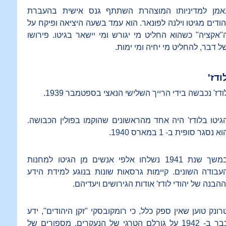
אמן למדיניותו המוצהרת השתתף גנס אישית בהעברת
הודים מגיטו וילנה לפונאר. הוא עמד בשעה היציאה ופיקח על
"אקציה" כשהוא החליט מי יגורש ומי יישאר בגיטו. פירושו
ל דבר, להחליט מי יחיה ומי ימות.
ודז'
ודז' נכבשה בידי הרייך השלישי הנאצי בספטמבר 1939.
גיטו בלודז' היה אחד מהראשונים שהוקמו בפולין הכבושה.
וא נסגר סופית ב- 1 במארס 1940.
במשך שנת 1941 נשלחו אלפי אנשים מן הגיטו למחנות
עבודה השונים. קיימות גרסאות שונות בנוגע למידת הידע
ההבנה של יהודי לודז' אודות הגירושים ויעדיהם.
רונק טוען שאין ספק כלל, כי רומקובסקי "זקן היהודים", ידע
כבר ב- 1942 על גורלם הטרגי של הנעקרים. מספורים של