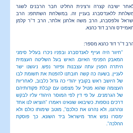
אחר ישיבה קצרה ורצינית החליט חבר הרבנים לשגר
שלחת ללאנדסברג בעניין זה. במשלחת השתתפו: הרב
שראל וולפסברג, הרב משה אלחנן אלתר, הרב ד"ר קלמן
אמיידס והרב דוד כהנא.
רב ד"ר דוד כהנא מספר:
"חיוור היה ועייף לאנדסברג ובפניו ניכרו בעליל סימני
המאבק הפנימי האיום. האיש בעל השליטה העצמית
היתרה הפגין עתה עצבנות ופיזור נפש. ניגשנו ישר
לעניין. בשעה כה קשה חובתנו להפנות את תשומת לבו
של היושב ראש בקובץ יהודי כה גדול כלבוב, לאחריות
העצומה שהוא מטיל על מצפונו עם קבלת פקודותיהם
של הגרמנים. על פי דין לפי המוסר היהודי עליו לבקש
דרכים נוספות. כשיבואו שונאינו ויאמרו "הוציאו לנו אחד
ונהרגנו, ולא נהרגו את כולכם", מוטב שימותו כולם ולא
ימסרו נפש אחד מישראל ביד השונא. כך פוסקת
ההלכה".