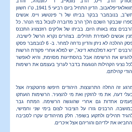
טורק הרב וייס, הרב מונאייב ר' לוונטהל, והרב
מוואלאדיפלאבוב. הדיון התחיל ביום רביעי 5 1941, ט"ו חשוון
ש"ב, בנובמבר בבקר בביתו של ר' פינטשע וייס. אנשים
פרו שבבקר השכם הלך הרב מדוברה לטבול במי הנהר. כל
רבנים צמו באותו היום. בביתו של אליקים רוזנצוויג התכנס
נין אנשים לאמירת תהילים. בצהרים נקרא הרשל לישיבה.
פסק ההלכה לא ניתן והדיון נדחה למחר. ב- 6 לנובמבר פסקו
רבנים "דינא דמלכותא דינא", יש למלא אחרי פקודת הרשות
להגיש את הרשימה אבל בהסתייגות מסוימת, והיא לאפשר
כל נציגי הקהילות הנוגעות בדבר לערוך בעצמם את רשימות
הודי קהילתם.
רגע זה החלה התרוצצות. היהודים חיפשו פרוטקציה אצל
עלי דעה, את מי להזקין ואת מי להצעיר. הרשימות הועתקו
עמים אחדות גם אחרי שהוגשה הרשימה. המתח גבר
מושבה. הרבנים גזרו על הציבור לצום בימי שני וחמישי,
הגיד תהילים ולתקוע בשופר. חלק מהיהודים עקרו לסביבה
החביאו את ילדיהם והוריהם אצל איכרים.