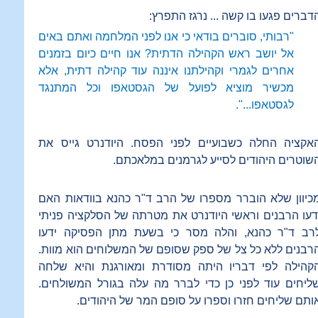
דברים פגעו בו קשה ... נרגז התפרץ:
"רבותי, סוברים בודאי כי אנו לפני המלחמה ואתם באים
אל יושב ראש הקהילה הדתית? אנו חיים כיום בזמנים
אחרים לגמרי וקהילתנו איננה עוד קהילה דתית, אלא
מכשיר מוציא לפועל של הגסטאפו וכל המתנגד
לגסטאפו...".
אקציה החלה כשבועיים לפני הפסח. היודנרט גייס את
שוטרים היהודים לסייע לגרמנים במלאכתם.
כיוון שלא הוברר מספרו של הרב ד"ר כהנא בוודאות האם
דעו הרבנים וראשי היודנרט את מטרתה של הסלקציה פניתי
רב ד"ר כהנא, והלה מסר כי בשעת מתן הפסיקה ידעו
רבנים ללא כל צל של ספק שסופם של המשלוחים הוא מוות.
קהילה לפי דבריו היתה מסודרת ומאורגנת והיא שלחה
ליחים עוד לפני כן כדי לברר מה עלה בגורל המשולחים.
ותם שליחים חזרו וספרו על סופם המר של היהודים.