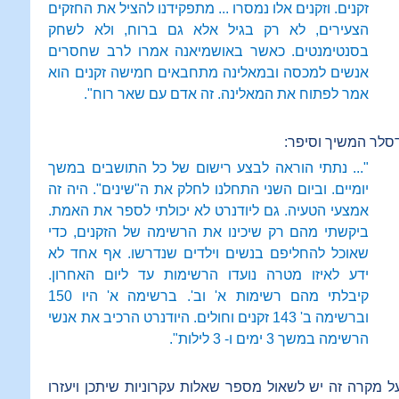
זקנים. וזקנים אלו נמסרו ... מתפקידנו להציל את החזקים
הצעירים, לא רק בגיל אלא גם ברוח, ולא לשחק
בסנטימנטים. כאשר באושמיאנה אמרו לרב שחסרים
אנשים למכסה ובמאלינה מתחבאים חמישה זקנים הוא
אמר לפתוח את המאלינה. זה אדם עם שאר רוח".
סלר המשיך וסיפר:
"... נתתי הוראה לבצע רישום של כל התושבים במשך
יומיים. וביום השני התחלנו לחלק את ה"שינים". היה זה
אמצעי הטעיה. גם ליודנרט לא יכולתי לספר את האמת.
ביקשתי מהם רק שיכינו את הרשימה של הזקנים, כדי
שאוכל להחליפם בנשים וילדים שנדרשו. אף אחד לא
ידע לאיזו מטרה נועדו הרשימות עד ליום האחרון.
קיבלתי מהם רשימות א' וב'. ברשימה א' היו 150
וברשימה ב' 143 זקנים וחולים. היודנרט הרכיב את אנשי
הרשימה במשך 3 ימים ו- 3 לילות".
ל מקרה זה יש לשאול מספר שאלות עקרוניות שיתכן ויעזרו