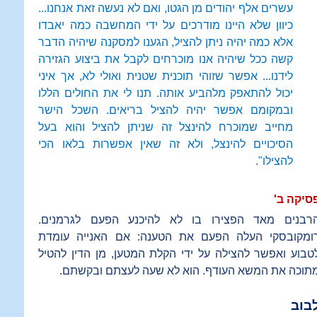
עשרים אלף יהודים מן הגטו, ואם לא נעשה זאת אנחנו...
כיוון שלא היינו מודרכים על ידי המחשבה כמה יאבדו
אלא כמה יהיה ניתן להציל, הגענו למסקנה שיהיה הדבר
קשה ככל שיהיה אנו מוכרחים לקבל את ביצוע הגזירה
לידנו... אפשר שזוהי תוכנית שטנית ואולי לא, אך איני
יכול להתאפק מלהביע אותה. תנו לי את החולים הללו
ובמקומם אפשר יהיה להציל בריאים. השכל הישר
מחייב שמוכרח להינצל זה שניתן להציל והוא בעל
הסיכויים להינצל, ולא זה שאין אפשרות בלאו הכי
להצילו".
סיקה ב'
רבנים מאד הפצירו בו לא להיכנע הפעם לגרמנים.
ומקובסקי העלה הפעם את הטענה: אם האנייה עומדת
טבוע ואפשר להצילה על ידי הקלת המטען, מן הדין להטיל
תוכה את המשא העודף. הוא לא שעה לעצתם ובקשתם.
בוב