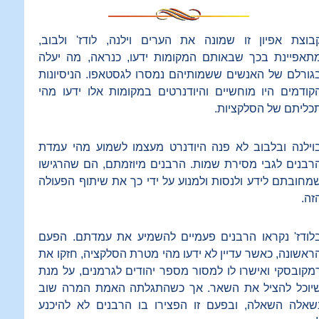
בוצת אפיון זו שמונה את הערים וילנה, לודז' ולבוב,
תאפיינת בכך שבאותם המקומות ידעו, כנראה, מה יעלה
גורלם של האנשים ששמותיהם נמסרו לגסטאפו. הניסיונות
קודמים היו מוחשיים והיודנרטים במקומות אלו ידעו מהי
כליתם של הסלקציות.
וילנה ובלבוב לא פנה היודנרט מעצמו לשמוע מהי עמדת
רבנים לגבי מסירת שמות. הרבנים מיוזמתם, הם שהרגישו
מחובתם לידע ולנסות ולמנוע על ידי כך את שיתוף הפעולה
זה.
לודז' נקראו הרבנים פעמיים להשמיע את עמדתם. הפעם
ראשונה, כאשר עדיין לא ידעו מהי מטרת הסלקציה, חזקו את
מקובסקי ואישרו לו למסור מספר יהודים לגרמנים, על מנת
יוכל להציל את השאר. אך כשהתגלתה האמת המרה שוב
שאלה השאלה, ובפעם זו הפצירו בו הרבנים לא להיכנע