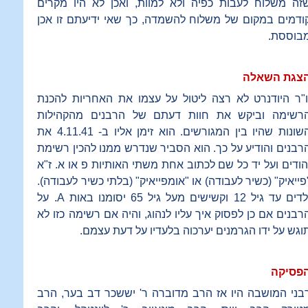
זה משלוח לעבות כפיה ולא למוות, ואכן לא היו מקרים
ודמים במקום של משלוח להשמדה, כך שאי ידיעתם זו אכן
בוססת.
צגת השאלה
ו"ר היודנרט לא רצה ליטול על עצמו את האחריות להכנת
רשימה וביקש את חוות דעתם של הרבנים מהקהילות
השונות שהיו בין המגורשים. הוא זימן אליו ב- 4.11.41 את
רבנים והודיע על כך. הוא הסביר שנדרש ממנו להכין רשימת
הודים ועל יד כל שם לכתוב אחת משתי האותיות פ או א. ז"א
פייאיק" (כשיר לעבודה) או "אומפייאיק" (בלתי כשיר לעבודה).
דים עד גיל 12 וקשישים מעל גיל 65 יסומנו באות
A
. על
רבנים אם כן לפסוק איך עליו לנהוג, והיה אם רשימה כזו לא
וגש על ידו הגרמנים יערכוה בלעדיו על דעת עצמם.
פסיקה
בני המושבה היו אז הרב מדוברה ר' יששכר דב בער, הרב