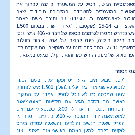
אוכלוסיית הגיטו, והטיל על המשטרה בוילנה לבחור את
אנשים המועמדים להשמדה. המשטרה היהודית יצאה
מוילנה לאושמיאנה ב- 19.10.1942 וחזרה משם לאחר
האקציה ב- 25-24 לאוקטובר, י"ג-י"ד חשוון. במקום 1,500
איש כנדרש נמסרו לגרמנים בסופו של דבר כ- 406 איש. גנס,
ציב בגיטו בוילנה, כינס קבוצה של אנשי ציבור בווילנה
בתאריך 27.10 ומסר להם דו"ח על האקציה ומה שקדם לה.
פרוטוקול של כינוס זה השתמר והוא ניתן לנו כמעט במלואו.
נס מספר:
"לפני שבוע ימים הגיע וייס ופקד עלינו בשם הס.ר.
לנסוע לאושמיאנה. גזרו עלינו להוליך 1,500 איש לפחות.
ענינו שמכסה כזו לא נוכל לספק. עמדנו על המיקח,
כאשר מר דסלר הגיע עם הידיעות מאונשמיאנה
הופחתה מכסה זו עד ל- 800. כשנסעתי עם וייס
לאושמיאנה ירדה המכסה ל- 600. בינתיים הוסרה מן
הפרק שאלת הנשים והילדים, והשאלה עמדה ביחס
לזקנים בלבד. למען האמת באושמיאנה נאספו 406