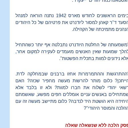
גסטאפו כמה יהודים "ייעקרו".
בימים הראשונים לחודש מארס 1942 נתנה הוראה למנהל
סעד ד"ר קאהן למסור ליודנרט את פרטיהם של כל היהודים
נהנים מתמיכתה של הקהילה.
משמעותה של החלטת היודנרט נתבלטה אף יותר כשהתחיל
הלך שמועות שאין האנשים מועמדים לעקירה למקום אחר,
לא נידונים למוות בתכלית הפשטות".
ההתרגשות וההתמרמרות אחזו ברבנים שבמחלקה לדת.
ייתכן? כלום מותר להרשות מעשה מחפיר שכזה? האם
שאי יהודי לשלוח את חברו למוות? ולא זו בלבד אלא
מתחילים באנשים עניים אומללים חפים מפשע, שאשמתם
יחידה היא הושטת היד לנדבה? כלום מתיישב מעשה זה עם
הלכה והמוסר היהודי"?
סק הלכה ללא שנשאלה שאלה