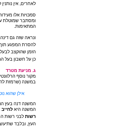
לאחרים, אין נותנין ל
סמכויות אלו מעידות
ומסתבר שמוטלת עלי
המתאימות.
ונראה שזה גם דינה
להסרת המפגע תוך פ
הזמן שהוקצב לבעל 
כן על חשבון בעל ה
ג. מניעת מטרד
מקור נוסף הרלוונטי 
במשנה (שרמזת לה ב
אילן שהוא נו
המשנה דנה בעץ הנטו
המשנה היא
לחייב
א
רשות
לבני רשות הר
העץ, ובלבד שתיעש