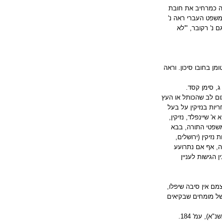
ה כמרחיב את חובת
משפט העברי ראה נ'
נ"ח-1998: השראה ומציאות, משפטים טז (תשס"א), 275-229. וראה גם נ' רקובר, "'לא
מן בחובו סיכון. וראה
, סימן קסד.
ום לב שהכותל או העץ
יות בנזיקין על בעל
' שיינפלד, נזיקין,
 הרב צ' שפיץ, משפטי התורה, בבא
א, פתחי חושן, הלכות נזיקין (ירושלים,
ה, אף אם נתרועע
נה בלעדית לבית הדין. וראה להלן, הערה 27, הנפקות בין הגישות לעניין
עו היטב, מצד עצמם אין סיבה שיפלו,
של מומחים שבקיאים
ראה הרב ב' ישר, "קוים לחוקת התחבורה בישראל", בתוך: בצומת התורה והמדינה, כרך ג (אלון שבות, תשנ"א), עמ' 184.