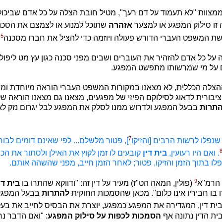
ממצוות "לא תעמוד על דם רעך", מטיל חובת הצלה על כל אדם שביכולת
 זו סילוק המפגע או למצער
אזהרה
שתוכל למנוע או לצמצם את הסכנה
5
שת המשפט העברי הדורש פעולה ויוזמה כדי להציל את חברו מסכנה
.
ה על כל אדם להזהיר את העוברים ושבים מפני סכנה כגון עץ מט ליפול, 
ם על מי שמרשותו מתפשט המפגע.
צלה הכללית, לא מצאנו במקורות המשפט העברי הוראה מיוחדת ומ
יבורית לדאוג לסילוקם הפיזי של מפגעים, מצאנו גם מצאנו הוראה 
תרות
בבעל המפגע ולדרוש ממנו לסלק את המפגע לבל יגרום נזק לא
7
שנפלו לרשות הרבים [והזיקו
], פטור מלשלם... לפי שאינם דומים לבור
. ואם היו רעועין,
בית דין
קובעים לו זמן לקוץ את האילן ולסתור את הכו
 נפלו בתוך הזמן והזיקו, פטור; לאחר הזמן חייב, מפני שהשהה אותם.
9
 הרמ"א
(פולין, המאה הט"ז) מעיר על דין זה: "ודווקא שהתרו בו
בית די
בו חביריו אינו כלום". מכאן שהסמכות החוקית
להתרות
בבעל המפגע ק
בית דין, המגדירה את המפגע כמפגע, יוצרת את הבסיס לחייב את בעל 
בית הדין נתונה אף
הסמכות לכפות על סילוק המפגע
: "ואם הדבר נח