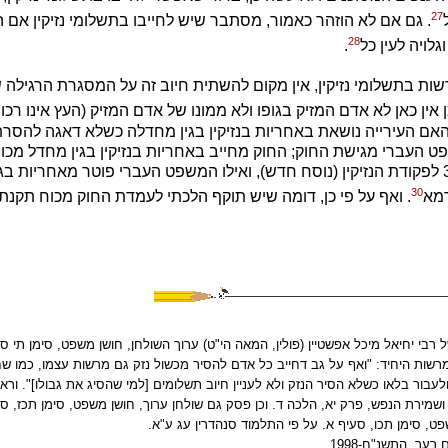
27
. גם אם לא הוזהר כאמור, מסתבר שיש לחייבו בתשלומי נזיקין אם 
28
לויה לעין כל
.
ת בתשלומי נזיקין, אין מקום להשתית חיוב זה על המסגרת הרגילה של 
ין כאן לא אדם המזיק בגופו ולא ממונו של אדם המזיק (העץ אינו רכו
אם העירייה נושאת באחריות בנזיקין בגין מחדלה כשלא דאגה להסרת
ט העברי מגישת החוק; החוק מחייב באחריות בנזיקין בגין מחדל מכו
המוגדרת בסעיף 35 לפקודת הנזיקין (נוסח חדש), ואילו המשפט העברי פוטר מאחריות
30
רמא
. ואף על פי כן, דומה שיש תוקף הלכתי לעמדת החוק מכוח תקנת 
רבי יחיאל מיכל אפשטיין (פולין, המאה הי"ט) ערוך השולחן, חושן משפט, סימן תי סע
רשות היחיד: "ואף על גב דחייב כל אדם להסיר מכשול נזק גם מרשות עצמו, כמו ש
 ולעבור בלאו כשלא הסיר הנזק ולא לעניין חיוב תשלומים [למי שהסיג את גבולו]". וראה 
שמירת הנפש, פרק יא, הלכה ד. וכן פסק גם שולחן ערוך, חושן משפט, סימן תכז, סע
ט, סימן תכו, סעיף א. על פי התלמוד סנהדרין עג ע"א.
ך, התשנ"ח-1998.