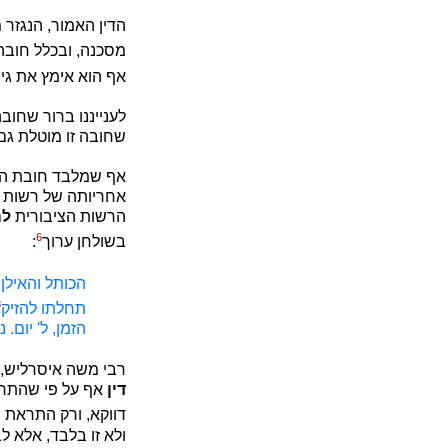
הדין האמור, הנגזר 
מסכנה, ובכלל חובה
אף הוא אימץ את גי
לענייננו ברור שחוב
שחובה זו מוטלת ג
אף שמלבד חובת הה
אחריותה של רשות צ
הרשות הציבורית
לה
6
בשולחן ערוך
:
הכותל והאילן 
8
תחלתו להזיק
הזמן, ל' יום.
רבי משה איסרליש,
דין
אף על פי שהתרו 
דווקא, ורק התראת 
ולא זו בלבד, אלא ל