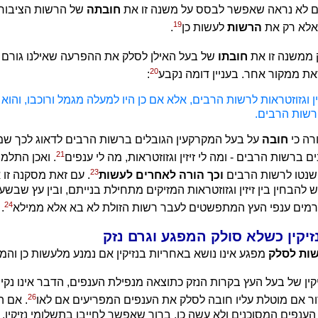
ים לא נראה שאפשר לבסס על משנה זו את
חובתה
של הרשות הציבור
19
אלא רק את
הרשות
לעשות כן
.
 ממשנה זו את
חובתו
של בעל האילן לסלק את ההפרעה שאילנו גורם 
20
זאת ממקור אחר. בעניין דומה נקבע
:
יזין וגזוזטראות לרשות הרבים, אלא אם כן היו למעלה מגמל ורוכבו, והוא
רשות הרבים.
רה כי
חובה
על בעל המקרקעין הגובלים ברשות הרבים לדאוג לכך שמר
21
 ברשות הרבים - ומה לי זיזין וגזוזטראות, מה לי ענפים
. ואכן התלמו
23
ו שנטו לרשות הרבים
וכך הורה לאחרים לעשות
. עם זאת מסקנה זו א
 להבחין בין זיזין וגזוזטראות המזיקים מתחילת בנייתם, ובין עץ שבשע
24
גורמים ענפי העץ המתפשטים לעבר רשות הזולת לא בא אלא ממילא
.
ות לסלק
מפגע אינו נושא באחריות בנזיקין אם נמנע מלעשות כן והמ
ן של בעל העץ בקרות הנזק כתוצאה מנפילת הענפים, הדבר אינו נקי 
26
רור אם מוטלת עליו חובה לסלק את הענפים המפריעים אם לאו
. אם ה
נפים המסוכנים ולא עשה כן, ברור שאפשר לחייבו בתשלומי נזיקין, כד