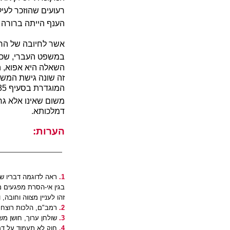
רעועים שהוזכר לעיל
הענף הייתה ברורה וג
אשר לחיובה של הרשו
במשפט העברי, שכן א
השאלה היא אפוא, ה
זה שונה גישת המשפ
משום שאינו אלא ג
דמלכותא.
הערות:
1.
ראה לדוגמה דבריו של 
בגין אי-הסרת מפגעים מ
זהו לעניין מצווה וחובה,
2.
רמב"ם, הלכות רוצח ו
3.
שולחן ערוך, חושן משפ
4.
חוק לא תעמוד על דם רע