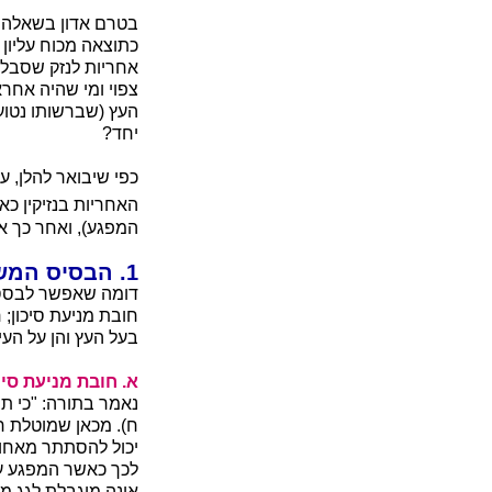
בטרם אדון בשאלה ל
כתוצאה מכוח עליון 
אחריות לנזק שסבל 
צפוי ומי שהיה אחר
העץ (שברשותו נטוע 
יחד?
כפי שיבואר להלן, 
האחריות בנזיקין כא
המפגע), ואחר כך את
1. הבסיס המשפטי לחובה לסלק מפגע מסוכן
דומה שאפשר לבסס 
חובת מניעת סיכון;
בעל העץ והן על העיר
א. חובת מניעת סיכ
נאמר בתורה: "כי ת
ח). מכאן שמוטלת 
יכול להסתתר מאחורי
לכך כאשר המפגע עלו
אינה מוגבלת לגג מס