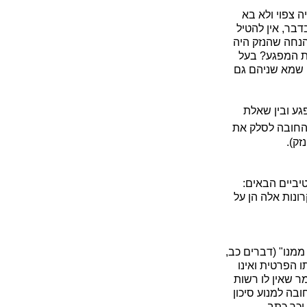
 צפוי ולא בא
דבר, אין להטיל
הנחה שהנזק היה
את המפגע? בעל
ו שמא שניהם גם
גע ובין שאלת
החובה לסלק את
זק).
ביים הבאים:
ונות אלה הן על
מנו" (דברים כב,
 הפרטית ואינו
ר שאין לו רשות
בה למנוע סיכון
וכך כתב