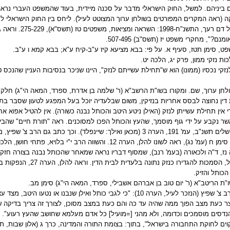
 ביניהם. למשל, החוק הישראלי מדבר על סכנה מיידית, בעוד שהמשפט העברי נרא
 (ראה המקרים המפורטים בשולחן ערוך המצוטט לעיל). ליחס בין החוק הישראלי ל
הנדל, חוק לא תעמוד על דם רעך, התש
ם?", מחקרי משפט יז (תשס"ב) 507-495.
ט, סימן תטז, סעיף א. על פי: בבא מציעא קיז ע"ב-קיח ע"א; בבא קמא ו ע"ב.
ת נזקי ממון, פרק יג, הלכה יט.
קי נכסיו (ממונו) הוא ש"תחילת עשייתם לנזק", היינו שניכר בנסיבות העניין שהנכס טו
חן ערוך, שם. ומקורו בשו"ת הרשב"א (ר' שלמה בן אדרת, ספרד, המאה הי"ג) חלק ג
ן נחוצה לבסס אחריות בנזיקין, משום שבלעדיה יוכל בעל המפגע לטעון שסבר בת
 אין תחילת עשייתן לנזק (האילן ניטע היטב והכותל נבנה כשורה). אין להטיל אפוא אחר
ר נקבע על ידי גוף מוסמך, שהעץ והכותל הפכו למסוכנים. ראה "תורת חיים" שהביא א
בסדרת חק לישראל, ירושלים תשנ"ב, עמ' 191, הערה 3 (מכאן ואילך: שיינפלד). וכך כתב גם
קמא (ירושלים תשס"ב), סימן ח (עמ' נג), ראה לשונו להלן, הערה 12. והשווה הרב י"י בלוי
ז, ד"ה ולכאורה (בעמ' רנב), שמסוף דבריו נראה שמאחר שהכותל נבנה בצורה חזק
לאחר מכן והוא מט ליפול, הסמכות להגדירו כנזק נתו
הכותל והזיק.
"ת הריטב"א (ר' יום טוב בן אברהם אשבילי, ספרד, המאה הי"ג) סימן מב.
כך כתב במפורש הרב צ' שפיץ (הנזכר לעיל, הערה 10): "כי לגבי כותל ואילן שנבנו או נט
צר כעת מצב הפוך ממה שהיה עד כה והם כעת במצב מסוכן, לצורך זה צריך בדיקה 
הנדסים מוסמכים וכדומה, ולא מהני [=מועיל] כל אדם מעלמא שחושב שהעץ רעוע".