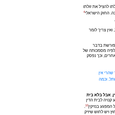
ו להציל את זולתו
4
. החוק הישראלי
ואין צריך לומר
פורשת בדבר
שלפיה מסמכותה של
חרים, וכך נפסק
 שהרי אין
תל. וכמה
ן
,
אבל בלא בית
נויה לבית הדין
10
המפגע בנזיקין
.
וץ ויש לחוש שיזיק