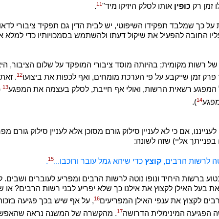
11
ו זמן רק
כופין
אותו לסלק היזיקו מיד"
.
 על כך שמלבד תפקידו השיפוטי, יש לבית הדין גם תפקיד ציבורי לדאו
ו החובה להפעיל את שיקול דעתו ולהשתמש בסמכויותיו כדי למלא א
 של רשות מקומית; בהיותה מוסד ציבורי המופקד על שלום הציבור, הי
12
רק זמן שייקבע על פי הערכת מומחים, ואף לכפות את ביצועו
. זאת
13
המפגע רשאית הרשות, ואולי אף חייבת, לסלק בעצמה את המפגע
(
14
מפגע
).
לענייננו, אם כי לא לעניין סילוק גורם מסוכן אלא לעניין סילוק גורם מפ
פנייתך אליי) שזה לשונה:
15
טה לרשות הרבים,
קוצץ
כדי שיהא גמל עובר ורוכבו...
.
ע ברשות היחיד ונופו נוטה לרשות הרבים ומפריע לעוברים ושבים. ל
ת בעל האילן לקצוץ את אילנו כך שלא יפריע לבני רשות הרבים? או 
16
בים לקצוץ את ענפי האילן המפריעים
, על אף שיש בכך פגיעה בזכות
17
ה הפגיעה המינימלית הדרושה
. מהקשרה של המשנה נראה שהאפשרו