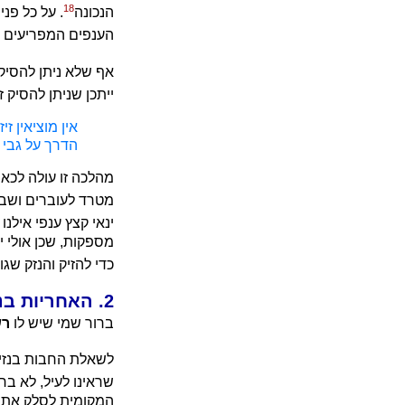
18
הנכונה
. על כל פנ
הענפים המפריעים 
אף שלא ניתן להסיק
ייתכן שניתן להסיק 
אין מוציאין ז
הדרך על גבי 
מהלכה זו עולה לכאו
מטרד לעוברים ושבים
ינאי קצץ ענפי אילנ
מספקות, שכן אולי יש
כדי להזיק והנזק ש
2. האחריות בנזיקין כשלא סולק המפגע וגרם נזק
ברור שמי שיש לו
רש
לשאלת החבות בנזיקי
שראינו לעיל, לא ב
המקומית לסלק את הע