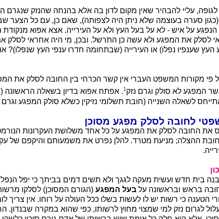
גופה, עליי להבהיר שאין מקום לדון בה אלא בהנחה שהנזק שנגרם היה
(כגון סערה בעוצמה שלא ניתן היה לצפותה), שאם כן, עם כל הצער שב
הנפגע על איש - לא על בעל העץ ולא על העירייה. אצא אפוא מנקודת 
אי לסלק את המפגע ולא עשה כן התרשל. ובכן, מי היה אחראי לסלק 
העץ שענפיו נפלו) או העירייה (שבתחומה חדרו ענפי העץ שנפלו)? א
על פי מקורות המשפט העברי אין קשר הכרחי בין החובה לסלק את המפ
1
שר המפגע לא סולק וגרם נזק
. אפתח אפוא בדיון בשאלה הראשונה (
ייחס לשאלה השנייה (חובת תשלומי נזיקין כשלא סולק המפגע וגרם נ
את החובה לסלק את המפגע על כל אחד משלושת העקרונות הנורמטי
 חובת ההצלה; מניעת מטרד. להלן נפרט את משמעותם והיקפם של עקר
ייה.
ון
בנה בית חדש ועשית מעקה לגגך ולא תשים דמים בביתך כי יפל הנפל מ
חובה בראש ובראשונה על
בעל המפגע
(הגורם המסוכן) לסלקו מרשותו
 הטענה כי רשות יש לו לעשות בשלו ככל העולה על רוחו. אין צריך לומ
ל לגרום נזק למי שמצוי מחוץ לרשותו, כפי שהוא במקרה שבנדון. החו
וכן, אלא היא חלה כל אימת שיש ברשותו של אדם גורם סיכון כלשהו, 