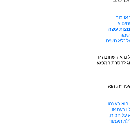
או בור
חים או
 מצות עשה
שמור
על "לא תשים
 נראה שחובה זו
וג להסרת המפגע,
ירייה, הוא
ו הוא בעצמו
ו רעה או
 על חבירו,
 "לא תעמוד