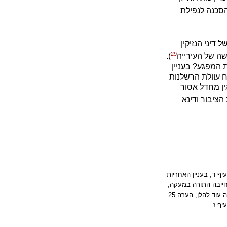
הסכנה לנפילת
דיני הנזיקין
29
שה של העירייה
).
 המפגע? בעניין
ח עוולת הרשלנות
 בגין מחדל אסור
הציבור ודינא
יף ד, בעניין האחריות
חייבה התורה במעקה,
עוד להלן, הערה 25.
יף ז.