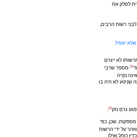
ית לסלק את
לבני רשות הרבים,
 שלא יאפיל
שותו לא ייגרם
22
ד
מספר שרבי
ינה נקייה
ה שניטע לא היה בו
25
פגע גרם נזק
.
מספקות, שכן, כפי
וזהר על ידי הרשות
ין כותל ואילן