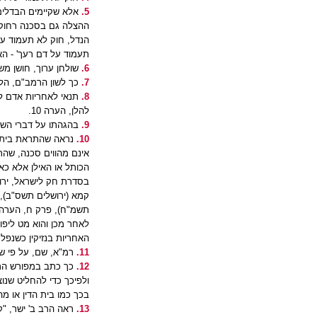
5.
אלא שקיימים הבדלים
ההצלה גם בסכנה רחוקה
תעמוד על דם רעך' - האומנ
6.
שולחן ערוך, חושן משפ
7.
כך לשון הרמב"ם, הלכו
8.
תנאי לאחריות אדם לנז
להלן, הערה 10.
9.
בהגהתו על דברי השול
10.
נראה שהתראת בית די
אינם מהווים סכנה, שהרי
הכותל או האילן אלא כאש
תשמ"ח), פרק ח, הערה נ
האחריות בנזיקין כשנפל 
11.
רמ"א, שם, על פי שו
12.
ולפיכך כדי להחליט שנו
בכך כמו בית הדין או מ
13.