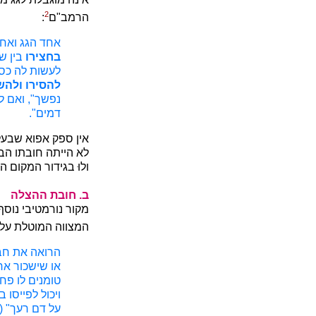
2
הרמב"ם
:
אחד הגג ואחד
בחצירו
בין ש
לעשות לה כסו
להסירו ולהש
נפשך", ואם ל
דמים".
אין ספק אפוא שבעל
לא הייתה חובתו הב
ולוּ בגידור המקום 
ב. חובת ההצלה
מקור נורמטיבי נוסף
המצווה המוטלת על
הרואה את חביר
או שישכור אח
טומנים לו פח 
ויכול לפייסו 
על דם רעך" (ו