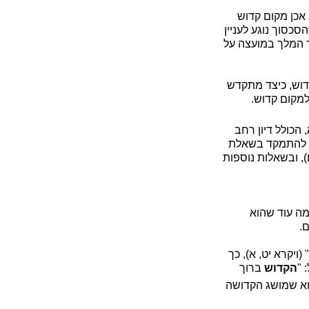
וא אכן מקום קדוש
כסוך נוגע לעניין
 המקומות הקדושים, התשכ"ז-1967 (להלן החוק), סעיף 2 לדבר המלך במועצה על
דוש, כיצד מתקדש
למקום קדוש.
הכולל דיון רחב
ש להתמקד בשאלת
, ובשאלות נוספות
מה עוד שהוא
.
ויקרא יט, א), כך
 "
הקדוש
ברוך
פוא שמושג הקדושה