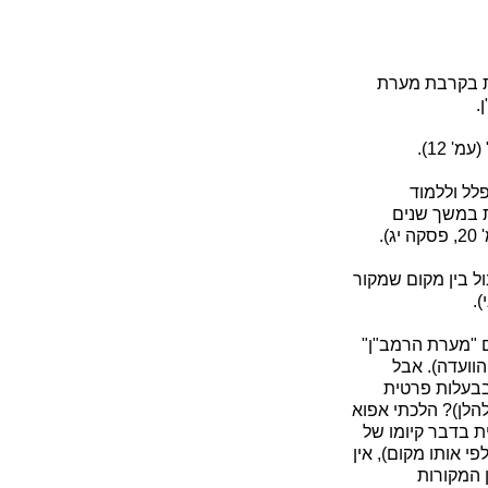
ת בקרבת מערת
 12).
לל וללמוד
ת במשך שנים
ל בין מקום שמקור
.
ם "מערת הרמב"ן"
שהיה בירושלים (ראה רשימת המקורות בעמ' 9 לדו"ח הוועדה). אבל
בבעלות פרטית
הלן)? הלכתי אפוא
ת בדבר קיומו של
 אותו מקום), אין
 המקורות