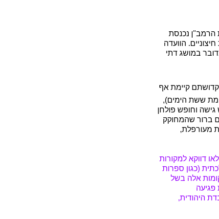
ומות הקדושים, התשכ"ז-1967, והאם מערת הרמב"ן נכנסת
יצוניים. הוועדה
דובר במושג דתי
וקדושתם קיימת אף
חמת ששת הימים),
גישה וחופש פולחן
ים ברור שהמחוקק
ת מעורפלת,
או דווקא למקורות
תית (כגון ספרות
ומות אלה בשל
 פגיעה
דת היהודית,