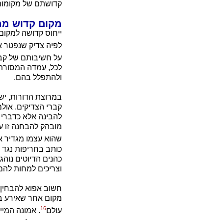
קדושתם של מקומות א
מקום קדוש מהס
ייחוס קדושה למקום
לפיה צדיק שנפטר אי
על חשיבותם של קבר
לכל, עמדה המסורת 
ולהתפלל בהם.
במרוצת הדורות, יש
קברי הצדיקים. אולם
להבינה אלא כדברי א
מובהק להבחנה זו ע
שהוא עצמו מגדיר א
כותב בחריפות נגד 
כהנים הדיוטים נוה
וצריכים למחות להם
חשוב אפוא להבחין ב
מקום אחר שאירע בו 
16
עולם
. אמונה המיי