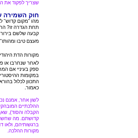
שצריך לפקוד את המ
חוק השמירה ע
תחת הגדרה זו? החוק
קבעה שלשם בירור ה
מעצם טיבו ומהותו"
מקורות הדת היהודי
לאחר שנחרבו או פ
ספק בעיניי אם המח
במקומות ההיסטוריי
התכוון לכלול בהור
כאמור.
לשון אחר, אמנם נכו
ההלכתיים המובהקים
הקבלה והסוד), שאף
קדושתם. מה שחשוב 
ברגשותיהם, ולאו דו
מקורות ההלכה.