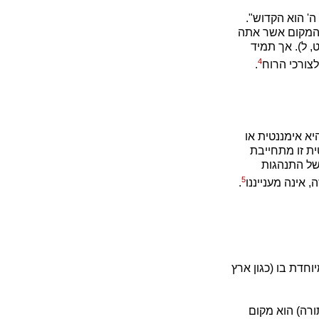
' הוא הקדוש".
("המקום אשר אתה
, ל). אך תמיד
4
צורכי הרוח
.
א אימננטית או
ית זו מתחייבת
של התנהגות
5
 אינה מענייננו
.
חדת בו (כגון ארץ
ורה) הוא מקום