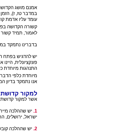
אמנם מושג הקדושה ע
במדבר טז, ז), הזמן
עומד עליו אדמת קוד
קשורה הקדושה בפרי
לאמור, תמיד קשור ה
בדברינו נתמקד במו
יש להדגיש בפתח הד
פונקציונלית, היינו
התנהגות מיוחדת כל
מיוחדת כלפי הדבר ה
אנו נתמקד בדיון ה
למקור קדושתו
אשר למקור קדושתו 
1.
יש שההלכה מייחדת
ישראל, ירושלים, הר
2.
יש שההלכה קובעת 