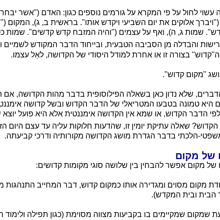
שוי לחול על פי המקרא על גורמים נוספים כגון: האדם ("אשר יבחר ה
 ("ויברך אלוקים את יום השביעי ויקדש אותו". בראשית ב, ג), המקום 
ש". שמות ג, ה), ואף על עצמים ("והיה המזבח קדש קדשים". שמות כט
שות והבדלה מן הסביבה הטבעית, ובייחוד הדבר המקודש לשמיים ול
"קדוש" בצורה זו או אחרת למודל היסודי של הקדושה, לאֵל עצמו.
שג "מקום קדוש".
ברים, שלא נדון כאן בשאלה הפילוסופית בדבר מהות הקדושה, אם הי
 אם היא טמונה בטבעו המטריאלי של הדבר הקדוש ובשל קדושה אימננט
פי הדבר הקדוש, או שמא אין הקדושה אימננטית אלא היא פועל יוצא 
קדוש? שאלה עתיקת יומין זו, שהדעות חלוקות עליה עד עצם היום הזה,
משפטי-הלכתי בדבר הגדרת מושג הקדושה מקורותיה ודרכי קביעתה.
 של מקום
של מקום אפשר להבחין בין שלושה סוגי מקומות קדושים:
 מקום מסוים ומגדירה אותו כמקום קדוש, דבר המחייב התנהגות מיו
 הבית ובית המקדש).
שמקום שמקיימים בו בקביעות מצווה מסוימת (כגון תפילה ולימוד ת