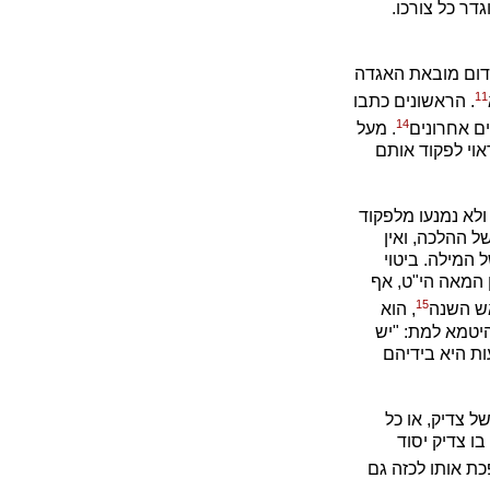
דר כל צורכו.
קדום מובאת האגדה
11
. הראשונים כתבו
14
ים אחרונים
. מעל
וי לפקוד אותם
ולא נמנעו מלפקוד
ל ההלכה, ואין
 המילה. ביטוי
 המאה הי"ט, אף
15
אש השנה
, הוא
היטמא למת: "יש
ות היא בידיהם
ל צדיק, או כל
ו צדיק יסוד
כת אותו לכזה גם