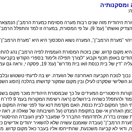
 ומסקנותיה
:
ורת היהודית מזה שנים רבות מערה מסוימת כמערת הרמב"ן הנמצא
 פי המסורת, במערה זו למד והתפלל הרמב"ן.
וי "מערת הרמב"ן", המערה נשוא הסכסוך היא היא "מערת הרמב"ן" (עמ'
יא מקום קדוש, שכן בזכות המסורת העממית לפיה הרמב"ן נהג להתפ
הודים באופן תכוף וקבוע "לצורך תפילה ולימוד בספרי הקודש בקביעו
בית כנסת ו/או בית מדרש" (עמ' 19, פסקה י, וראה גם עמ' 20, פסקה יג).
 נבוך לנוכח הקביעה האחרונה של הוועדה. יש בה לדעתי טשטוש ובלבו
 השלישי שסקרנו לעיל) ובין מקום שמקור קדושתו בהלכה (הסוג השני)
מקורות היסטוריים המעידים על כך שבמסורת היהודית מוכר מקום בש
שבו נהג הרמב"ן ללמוד ולהתפלל כ
י הפך המקום לבית כנסת, האם מקדמת דנא עוד לפני שהיה המקום 
בזמן האחרון אי-שם בתקופת המנדט (על חשיבותה של שאלה זו, ראה ל
 שצוינו בדו"ח, ולתדהמתי התברר לי שמעבר לציון העובדה ההיסטורי
ערת הרמב"ן" (עובדה שאמנם עשויה שלא להשאיר יהודים אדישים כלפי
, ודאי לא קביעה משכנעת, שהתייחסו אליו בעבר כאל מקום קדוש. מן