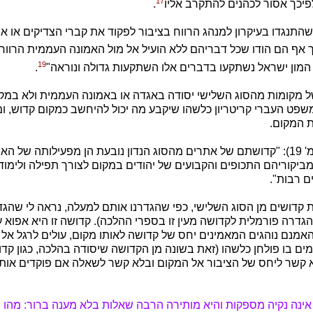
17
פיכך אסור לכהנים להתקרב אליו
.
שהתנגדו בעיקרון למנהג הרווח בציבור לפקוד את קברי הצדיקים או א
ך אף הם הודו שכל דבריהם ללא הועיל אל מול האמונה העממית הרווח
19
 המון ישראל נשתקעו בדברים אלו השתקעות גדולה ונוראה"
.
מקומות מהסוג השלישי יסודה באגדה או באמונה העממית ולא במקו
פט העברי קריטריון כלשהו שיקבע מה יכול להיחשב כמקום קדוש, ו
 המקום.
לפי דו"ח הוועדה (עמ' 19): "קדושתם של אתרים מהסוג הנדון נובעת הן מפעילותה של
מביקוריהם התכופים והקבועים של יהודים במקום לצורך תפילה ולימו
 רבות".
 קדושים מן הסוג השלישי, כפי שהגדרנו אותם למעלה, נראה לי שהגד
גדרה פורמלית לקדושה מעין זו בספרי ההלכה). קדושה זו היא אפוא ע
האמנם נוהגים המאמינים יחס של קדושה לאותו מקום, עולים לרגל אל 
מים בו פולחן כלשהו (זאת בשונה מן הקדושה שיסודה בהלכה, כגון קד
א קשר ליחס של הציבור אל המקום ובלא קשר לשאלה אם פוקדים אות
אינה נקיה מספקות והיא מותירה הרבה שאלות בלא מענה ברור: מהו