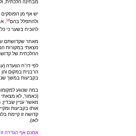
מבחינה הלכתית, ול
יש אף מן הפוסקים 
18
ולהתפלל בהם
. א
להוכיח בשער כי כל
מאחר שקדושתם של 
מצאתי במקורות המש
ההלכתית של קדושת
הרבנית במקום והן 
בקביעות במשך שנים
במה שנוגע למקומות
(כאמור, לא מצאתי ה
מאשר עניין שבדין; 
אותו בקביעות ומקיי
קדושה זו קיימת בל
לאו).
אמנם אף הגדרה זו 