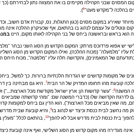
ום המסוים שבני הקהילה מקיימים בו את המצווה נתון לבחירתם (כך 
6
ם בהלכה ל"מקדש מעט"
).
יוחד שאירע במקום מסוים (כגון התגלות, נס, קבורת אדם חשוב, וכדו
ום ונוטלים על עצמם לנהוג בו בהתאם, אף שכעיקרון ההלכה אינה מ
ה הוא בראש ובראשונה ביחס של בני הקהילה לאותו מקום, היינו
במנה
ישי יש אפוא פרדוכס מרתק: המקום הקדוש מן הסוג השני נבחר "מלמטה
ת עליו "מלמעלה" (מכוח ההלכה), ואילו המקום הקדוש מן הסוג השלי
בתודעתם של המאמינים), והקדושה חלה עליו "מלמטה", מכוח היחס ה
נים של מקומות קדושים יש הגדרות הלכתיות ברורות. כך למשל, ביחס
7
הלכה קובעת מהו תחומו המדויק של הר הבית
. היא גם מבחינה בין דר
8
ה המשנה
: "עשר קדושות הן: ארץ ישראל מקודשת מכל הארצות...") וק
 לדרגת הקדושה שלו (כדברי המשנה שם: "ומהי קדושתה שמביאים 
ם, מה שאין מביאים מכל הארצות"). הוא הדין גם ביחס למקומות קדוש
9
 מה נחשב לבית כנסת וכיצד יש לנהוג בו
, והיא קובעת שבית מדרש 
10
 להפוך בית כנסת לבית מדרש אבל לא להפך
, בהתאם לכלל "מעלין בק
ינה מגדירה מהו מקום קדוש מן הסוג השלישי, ואף אינה קובעת כיצד 