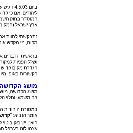
ביום .03
ליהודים, אם כי קדו
ארץ-ישראל (המקומות הקדושים), 1924, אינו חל,
נתבקשתי לחוות את 
מקום, מי מקדש אותו
בראשית הדברים אב
ושלל הפניות למקו
הגדרת מקום קדוש (ל
הקשורות באופן מיו
מושג הקדושה
מושג הקדושה, מושג 
רב-משמעי ותלוי הק
במסורת היהודית האל 
אומר הנביא: "
קדוש
הוא". יש כאן ביטוי
עצמו לוט בערפל המ