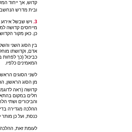
קדוש, אך ייחוד המק
ובית מדרש הנחשבי
3.
ויש שבשל אירוע מ
מייחסים קדושה למק
כן. כאן מקור הקדוש
בין הסוג השני והשל
אדם, וקדושתו מוחל
כביכול (כך לפחות 
המאמינים כלפיו.
לשני הסוגים הראשו
מן הסוג הראשון, ה
קדושה (ראה לדוגמ
חלים במקום בהתאם
והביכורים ושתי הלח
ההלכה מגדירה בדיוק
כנסת, ועל כן מותר
לעומת זאת, ההלכה א