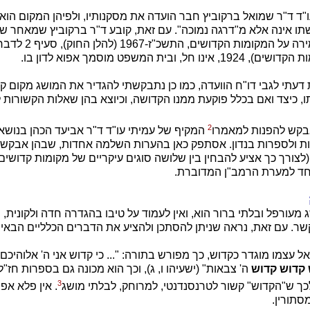
4.5 הגיש עו"ד ד"ר שמואל ברקוביץ חבר הועדה את מסקנותיו, ולפיהן המקום ה
שתו אינה אלא מ"דרגה נמוכה". עם זאת, קובע ד"ר ברקוביץ שמאחר שהס
המוסדר בחוק השמירה על
 ובית המשפט מוסמך אפוא לדון בו.
דעתי לגבי דו"ח הוועדה, כמו כן נתבקשתי להגדיר את המושג מקום ק
, כיצד ואם בכלל פוקעת ממנו הקדושה, וכיוצא בהן שאלות הקשורות 
2
קש להפנות למאמרו
המקיף של עמיתי עו"ד ד"ר אביעד הכהן בנושא, 
רות ולספרות בנדון. אסתפק כאן בהערות השלמה אחדות, שבהן אבק
צורך כך אציע להבחין בין שלושה סוגים עיקריים של מקומות קדושים)
חד למערת הרמב"ן המדוברת.
מעורפל ובלתי ברור הוא, ואין לעמוד על טיבו בהגדרה חדה ולקונית, 
שר. עם זאת, נראה שניתן להסתכן ולהציע את הדברים הכלליים הבאים
עצמו מוגדר כקדוש, כך מפורש בתורה: "... כי קדוש אני ה' אלוהיכם" (
 קדוש קדוש
ה' צבאות" (ישעיהו ו, ג), וכך הוא מכונה גם בספרות חז"ל:
3
 לכך ש"הקדוש" קשור לטרנסנדנטי, למרוחק, לבלתי מושג
. אין פלא א
סתורין.