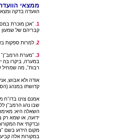
ממצאי הוועדה
הוועדה בדקה ומצאה
1.
"אכן מוכרת במס
קבריהם של שמעון הצדיק ואשתו" (עמ' 9). על
2.
למרות ספקות בזיה
3.
"מערת הרמב"ן" ה
במערה, ביקרו בה י
רבות", מה שמחיל עליה "דין של 
אודה ולא אבוש, אני
קדושתו במנהג (הסוג
אמנם צוינו בדו"ח 
השאלה היא: מאימת
ידועה, או שמא רק 
ובדקתי את המקורות
מקום הידוע בשם "מ
במקורות אלה קביעה