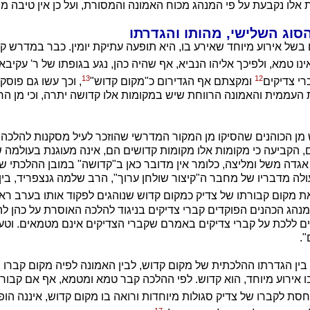
לו נקבעת על פי המנהג מכוח האמונה והמסורת, ועל כן אין טיבה מוג
וג השלישי, מהותו והגדרתו
 בשל אירוע מיוחד שאירע בו, היא תופעה עתיקת יומין. כבר במדרש 
נו טמא, ולפיכך אליהו הנביא, אף שהיה כהן, נגע בגופתו של ר' עקיבא
13
12
י צדיקים
ומקצתם אף הגדירום כ"מקום קדוש"
, וכך עשו גם פוסק
העממית והאמונה הרווחת שיש במקומות אלו קדושה יתרה, וכי מן הרא
 מן הכוהנים שהסיקו מן המקור המדרשי שהוזכר לעיל מסקנות להלכה 
, הקביעה כי מקומות אלו מקומות קדושים הם, אינה מעוגנת בעולמה ש
גדה משל ומליצה, כלומר אין מדובר כאן ב"קדושה" במובן ההלכתי של
ולה מדבריו של מחבר ה"קיצור שולחן ערוך", הרב שלמה גנצפריד, בין
ת מקום קבורתו של צדיק כמקום קדוש שנוהגים לפקוד אותו בערב ר
מנהג הכהנים הפוקדים קברי צדיקים בניגוד להלכה האוסרת על כהן ל
גים ללכת על קברי צדיקים באמרם שקברי הצדיקים אינם מטמאים. וטע
".
ין הגדרתו ההלכתית של מקום קדוש, לבין האמונה לפיה מקום קברו ש
אירוע מיוחד, הוא קדוש. לפי ההלכה קבר טמא ומטמא, אף אם קבור ב
חסת לקברו של צדיק סגולות מיוחדות ורואה בו מקום קדוש, איננה הופ