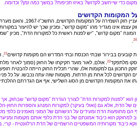
קום כדי שייחשב לקדוש? באיזו תכיפות? במשך כמה זמן? וכדומה.
ל המקומות הקדושים
מהו "מקום קדוש" לעניין חוק השמירה על המק
 עצמו אינו מגדיר מהו "מקום קדוש", ומכיון שכך יש להיעזר במקורות ח
מונח "מקום קדוש", "יש לפנות ראשית כל למקורות הדת", מכיון "שמ
20
.
21
ת קובעים בבירור שבתי הכנסת ובתי המדרש הם מקומות קדושים
, 
22
סקו מלתפקד
. אולם, לאור מועד חקיקתו של החוק (סמוך לאחר מל
וקק התכוון גם למקומות אלו, שהרי תכלית החוק הייתה להבטיח חופש 
ם הקדושים לכל אחת מן הדתות, מקומות שזה עתה נכבשו. על כל פנ
אתו את המקומות הקדושים מן הסוג השלישי, אף אם הגדרתם ההלכתי
ן הוא "לפנות למקורות הדת" לצורך הגדרת "מקום קדוש" שבחוק, אך ל
 של הדת, אלא גם (ואולי בעיקר) למקורות המנהג והספרות החוץ-הלכ
 הם מתופעות הדת ומעידים על רגישותם של המוני מאמינים כלפי מק
למחוקק הוא כיבוד אמונתם של בני הדת כלפי אותם מקומות ומניעת
וקא כיבוד מקורותיה המשפטיים הרשמיים של הדת הרלוונטית - קרי, ב