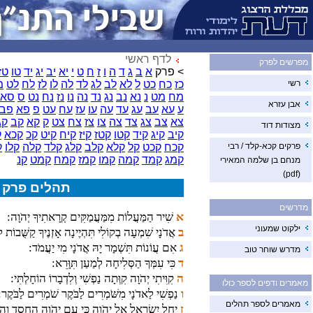
לדף ראשי
מפרשים לפרק
> פרק
א
ב
ג
ד
ה
ו
ז
ח
ט
י
יא
יב
יג
יד
טו
טז
רשי
כז
כח
כט
ל
לא
לב
לג
לד
לה
לו
לז
לח
לט
מ
מח
מט
נ
נא
נב
נג
נד
נה
נו
נז
נח
נט
ס
סא
אבן עזרא
ע
עא
עב
עג
עד
עה
עו
עז
עח
עט
פ
פא
פב
צא
צב
צג
צד
צה
צו
צז
צח
צט
ק
קא
קב
קג
מצודות דוד
קיב
קיג
קיד
קטו
קטז
קיז
קיח
קיט
קכ
קכא
ק
פרקים קכא-קלד / רבי
קכח
קכט
קל
קלא
קלב
קלג
קלד
קלה
קלו
ק
קמג
קמד
קמה
קמו
קמז
קמח
קמט
קנ
מנחם בן שלמה המאירי
(pdf)
תהלים פרק 
מדרשים
א
שִׁיר הַמַּעֲלוֹת מִמַּעֲמַקִּים קְרָאתִיךָ יְהֹוָה:
ילקוט שמעוני
ב
אֲדֹנָי שִׁמְעָה בְקוֹלִי תִּהְיֶינָה אָזְנֶיךָ קַשֻּׁבוֹת לְ
ג
אִם עֲוֹנוֹת תִּשְׁמָר יָהּ אֲדֹנָי מִי יַעֲמֹד:
מדרש שוחר טוב
ד
כִּי עִמְּךָ הַסְּלִיחָה לְמַעַן תִּוָּרֵא:
ה
קִוִּיתִי יְהֹוָה קִוְּתָה נַפְשִׁי וְלִדְבָרוֹ הוֹחָלְתִּי:
מאמרים ודפים לספר כולו
ו
נַפְשִׁי לַאדֹנָי מִשֹּׁמְרִים לַבֹּקֶר שֹׁמְרִים לַבֹּקֶר:
מאמרים לספר תהלים
ז
יַחֵל יִשְׂרָאֵל אֶל יְהֹוָה כִּי עִם יְהֹוָה הַחֶסֶד וְהַ