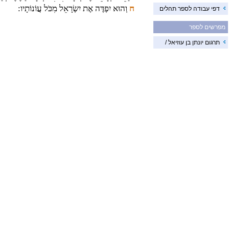
ח
וְהוּא יִפְדֶּה אֶת יִשְׂרָאֵל מִכֹּל עֲוֹנוֹתָיו:
דפי עבודה לספר תהלים
מפרשים לספר
תרגום יונתן בן עוזיאל /