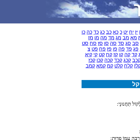
יז
יח
יט
כ
כא
כב
כג
כד
כה
כו
מא
מב
מג
מד
מה
מו
מז
סב
סג
סד
סה
סו
סז
סח
סט
פג
פד
פה
פו
פז
פח
פט
צ
קד
קה
קו
קז
קח
קט
קי
קיא
כב
קכג
קכד
קכה
קכו
קכז
לז
קלח
קלט
קמ
קמא
קמב
קל
קוֹל תַּחֲנוּנָי:
רְבֵּה עִמּוֹ פְדוּת: