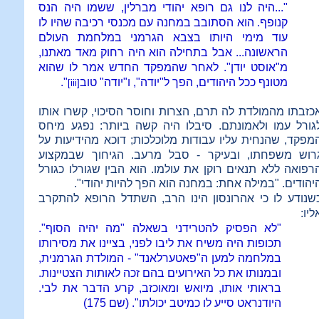
"...היה לנו גם רופא יהודי מברלין, ששמו היה הנס
קנופף. הוא הסתובב במחנה עם מכנסי רכיבה שהיו לו
עוד מימי היותו בצבא הגרמני במלחמת העולם
הראשונה... אבל בתחילה הוא היה רחוק מאד מאתנו,
מ"אוסט יודן". לאחר שהמפקד החדש אמר לו שהוא
מטונף ככל היהודים, הפך ל"יודה", ו"יודה" טוב
".
[iii]
כזבתו מהמולדת לה תרם, הצרות וחוסר הסיכוי, קשרו אותו
גורל עמו ולאמונתם. סיבלו היה קשה ביותר: נפגע מיחס
מפקד, שהנחית עליו עבודות מלוכלכות;
דוכא מהידיעות על
רוש משפחתו, ובעיקר - סבל מרעב. הגיחוך שבמקצוע
רפואה ללא תנאים רוקן את עולמו. הוא הבין שגורלו כגורל
יהודים. "במילה אחת: במחנה הוא הפך להיות יהודי".
שנודע לו כי אהרונסון הינו הרב, השתדל הרופא להתקרב
ליו:
"לא הפסיק להטרידני בשאלה "מה יהיה הסוף".
תכופות היה משיח את ליבו לפני, בציינו את מסירותו
במלחמה למען ה"פאטערלאנד" - המולדת הגרמנית,
ובמנותו את כל האירועים בהם זכה לאותות הצטיינות.
בראותי אותו, מיואש ומאוכזב, קרע הדבר את לבי.
היודנראט סייע לו כמיטב יכולתו". (שם 175)