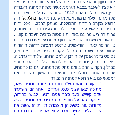
הרונסון
, והיא קשורה בדמותו של רופא יהודי מגרמניה, אף
[i]
וא קצין לשעבר בצבא הגרמני, אשר נשלח למחנה העבודה
קונין, מערב פולין, באביב 1942, ושהה שם עד לימיו האחרונים
ל המחנה. שלא כדמות אבא מרקוס, המתואר
בחלק א'
, היה
רופא מקרב היהדות התבוללת, מנותק לחלוטין מכל זהות
הודית.
המפגש עמו נחקק בלב הניצולים כחוויה מיוחדת,
הותירה רישומה גם בעדויות נוספות מ"בית העבדים קונין".
תיאור חי משרטט הרב אהרונסון תמונות על מערכת היחסים
ין הרופא
לאחיו יהודי-פולין, טרנספורמציות הזהות היהודית
חווה עקב שותפות הגורל ועקב קשרים שנטוו אט אט,
סיפס
בזעיר אנפין על חורבן עולמם הרוחני של יהודי גרמניה.
יאורים רבים, יחסית, בהקשר לדמותו של ד"ר הנס קנופף
ברלין, הקדיש הרב ביומנו מתקופת המחנה, וגם בזיכרונותיו,
נכתבו אחרי המלחמה. התיאור הראשון מעביר את
מפגש
עם בוא הרופא למחנה העבודה:
"בתקופת תמוז תש"ב חנתה במחנה מכונית פאר,
מתוכה יצאו קציני ס.ס. אחדים, ואחריהם השתרך
אדם קשיש בעל סבר פנים רציני, לבוש בהידור,
ומשקפי זהב על חוטמו. הנהג פרק מהמכונית ששה
מזוודות עור, כשעליהן מוצמדת תוויות הנושאות את
שם בעליהן. קציני הס.ס
לחצו את ידו.. נפרדו ממנו