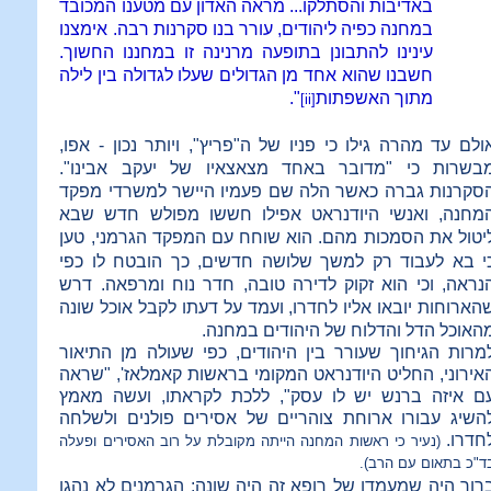
באדיבות והסתלקו... מראה האדון עם מטענו המכובד
במחנה כפיה ליהודים, עורר בנו סקרנות רבה. אימצנו
עינינו להתבונן בתופעה מרנינה זו במחננו החשוך.
חשבנו שהוא אחד מן הגדולים שעלו לגדולה בין לילה
מתוך האשפתות
".
[ii]
ולם עד מהרה גילו כי פניו של ה"פריץ", ויותר נכון - אפו,
בשרות כי "מדובר באחד מצאצאיו של יעקב אבינו".
סקרנות גברה כאשר הלה שם פעמיו היישר למשרדי מפקד
מחנה, ואנשי היודנראט אפילו חששו מפולש חדש שבא
יטול את הסמכות מהם. הוא שוחח
עם המפקד הגרמני, טען
י בא לעבוד רק למשך שלושה חדשים, כך הובטח לו כפי
נראה, וכי הוא זקוק לדירה טובה, חדר נוח ומרפאה. דרש
הארוחות יובאו אליו לחדרו, ועמד על דעתו לקבל אוכל שונה
האוכל הדל והדלוח של היהודים במחנה.
מרות הגיחוך שעורר בין היהודים, כפי שעולה מן התיאור
אירוני, החליט היודנראט המקומי בראשות קאמלאז', "שראה
ם איזה ברנש יש לו עסק", ללכת לקראתו, ועשה מאמץ
השיג עבורו ארוחת צוהריים של אסירים פולנים ולשלחה
חדרו.
(נעיר כי ראשות המחנה הייתה מקובלת על רוב האסירים ופעלה
ד"כ בתאום עם הרב).
רור היה שמעמדו של רופא זה היה שונה: הגרמנים לא נהגו