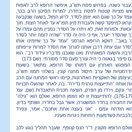
עבור כשנה, בפרוש פסח תש"ג, איפשר הרופא לרב לאפות
ש מציות קטנות לפסח בחדרו, למרות הסיכון הרב בכך,
עמד על כך שגם הוא יוזמן לסדר. לרוע המזל, בשעה שנקבעה
קראו למיפקד קשה ולעבודת מיון תפו"א עד
לאחר חצות, תוך
כאות. ולמרות זאת, לא ויתרו על הסדר: כמניין מהם עמדו על
ך שהסדר ייערך, אף כי היה זה סדר "שהיה דומה יותר לסדר
' באב".
דווקא הרופא הגרמני "עמד על כך שיזמינו אותו
סדר וגם עתה דרבן אותנו לערוך את הסדר למרות עייפותנו
רבה והשעה המאוחרת. ואנו שאבנו מדבריו עידוד רב". הוא
ם סיפר בגאווה כי היה עורך פעם סדר מסורתי. (שם 173)
המפגש האחרון עם דמותו של הרופא, מתואר בשעות
דרמטיות של ערב חיסול מחנה קונין. בשלהי תמוז תש"ג,
עיצומן של האקציות האחרונות, קיימו ראשי המחנה עם הרב
ת אותה "התייעצות טרגית נדירה". בה, לאחר שהועלו תכניות
רי ונקם, וירדו מן הפרק, הוצעה תכנית התאבדות (שם, עמ'
176-179). להתייעצות זו לא הוזמן הרופא, ואולם הוא "גילה"
ת החבורה בחדר המשטרה, אשר גבל בחדרו,
ושותף בדיון.
וא הזדהה עמם
- "אני בעצה אחת אתכם", אמר,
ונפרד
לבביות כשדמעות רותחות ניגרות מעיניו.
אולם הרופא מקונין, ד"ר הנס קנופף, שעבר תהליך נוגע ללב