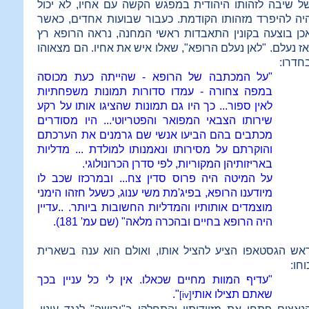
ל שיבה לזהותו היהודית במפגש הקשה עם אחיו, לא יכול
יה להיפרד מזהותו הקודמת. כעבור שבועות אחדים, כאשר
כן בוצעה בקונין התאבדות ראשי המחנה, נראה הרופא רץ
אז נעלם. "לאן נעלם הרופא", שאלו איש את אחיו. הם מצאוהו
חדרו:
"על המכתבה של הרופא - שהייתה כעת מכוסה
במפה צחורה - עמדו סדורות תמונות משפחתיות
לאין ספור... כך היו גם תמונות שהציגו אותו על רקע
שירותו הצבאי המפואר והפטריוטי... היו מסודרים
מכתבים בהם הביעו אנשי שם גרמנים את הערכתם
והוקרתם על מסירותו ונאמנותו למולדת ... מדליות
באריזותיהן המקוריות, לפי סדרן הכרונולוגי.
על המיטה היה פרוס סדין צח... ובמרכזו שכב לו
מיודענו הרופא, בפיג'מת משי ענוג, כשעל חזהו הימני
מוצמדים אותותיו והמדליות החשובות ביותר. ..עדיין
היה הרופא בחיים ובהכרה מלאה" (שם עמ' 181).
אש הגסטאפו הציע להציל אותו, ואולם הוא ענה בשארית
וחו:
"עדיף המוות מחיים שכאלו. אין לי כל עניין בכך
שאתם תצילו אותי
".
[iv]