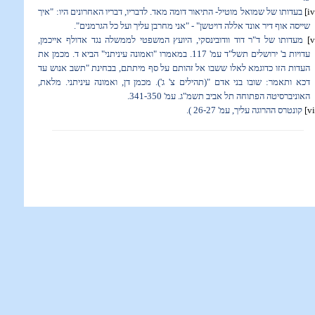
[iv
בעדותו של שמואל מוטיל- התיאור דומה מאד. לדבריו, דבריו האחרונים היו: "איך
שייסה אוף דיר אונד אללה דויטשן" - "אני מחרבן עליך ועל כל הגרמנים".
[v
מעדותו של ד"ר דוד וודובינסקי, היועץ המשפטי לממשלה נגד אדולף אייכמן,
עדויות ב' ירושלים תשל"ד עמ' 117. במאמרו "ואמונה עיניתני" הביא ד. מכמן את
העדות הזו כדוגמא לאלו ששבו אל זהותם על סף מיתתם, בבחינת "תשב אנוש עד
דכא ותאמר: שובו בני אדם "(תהילים צ' ג').
מכמן דן, ואמונה עיניתני. מלאת,
האוניברסיטה הפתוחה תל אביב תשמ"ג. עמ' 341-350.
[vi
קונטרס ההרוגה עליך, עמ' 26-27 ).