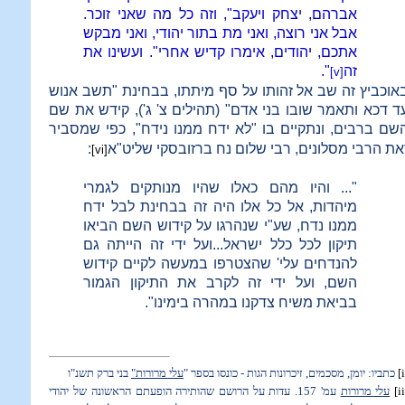
אברהם, יצחק ויעקב", וזה כל מה שאני זוכר.
אבל אני רוצה, ואני מת בתור יהודי, ואני מבקש
אתכם, יהודים, אימרו קדיש אחרי". ועשינו את
זה
".
[v]
אוכביץ זה שב אל זהותו על סף מיתתו, בבחינת "תשב אנוש
ד דכא ותאמר שובו בני אדם" (תהילים צ' ג'), קידש את שם
שם ברבים, ונתקיים בו
"לא ידח ממנו נידח", כפי שמסביר
את הרבי מסלונים, רבי שלום נח ברזובסקי שליט"א
:
[vi]
"... והיו מהם כאלו שהיו מנותקים לגמרי
מיהדות, אל כל אלו היה זה בבחינת לבל ידח
ממנו נדח, שע"י שנהרגו על קידוש השם הביאו
תיקון לכל כלל ישראל...ועל ידי זה הייתה גם
להנדחים עלי' שהצטרפו במעשה לקיים קידוש
השם, ועל ידי זה
לקרב את התיקון הגמור
בביאת משיח צדקנו במהרה בימינו".
[i
כתביו: יומן, מסכמים, זיכרונות הגות - כונסו בספר "
עלי מרורות"
בני ברק תשנ"ו
[i
עלי מרורות
עמ' 157. עדות על הרושם שהותירה הופעתם הראשונה של יהודי