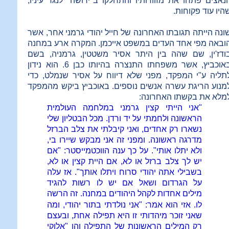
נאצים פתחו את מזוודותיו והתחלקו ב"ירושה" לנגד עיניו,
היו עוד פקוחות.
ונה הייתה תגובתו האחרונה של חייל יהודי גרמני אחר, אשר
ובאה מפי אחד העדים במשפט אייכמן. המקרה ארע במחנה
ודז'ין, שם שהה בין היתר אסיר משטטין, גרמניה, בשם
באוכביץ, אשר משפחתו התנצרה בהיותו כבן 6. הוא נידון
תליה ע"י המפקד, מפני שלא דיווח על אסיר שנמלט, כדי
מנוע הריגת עשרה אנשים נוספים. באוכביץ ביקש מהמפקד
מלא את בקשתו האחרונה:
"אני הייתי קצין גרמני במלחמה העולמית
הראשונה ולחמתי על יד ורדן. מכל הבטליון שלי
נשארו רק אחדים, ואני קיבלתי את צלב הברזל
מדרגה ראשונה. ומפני זה אני מבקש שיירו בי,
ולא יתלו אותי". על כך ענה הווכטמייסטר: "אם
יש לך צלב ברזל או לא, אם היית קצין או לא,
בשבילי אתה יהודי סרוח ויתלו אותך". אז עלה
על הגרדום ושאל אם יש לו רשות להגיד
מילים
אחדות לקהל היהודים במחנה. זה הרשה
לו. אזי הוא אמר: "אני נולדתי בתור יהודי, ומה
שאני זוכר מיהדותי זו היא תפילה אחת, ובעצם
רק המילים הראשונות של התפילה והן "אלוקי