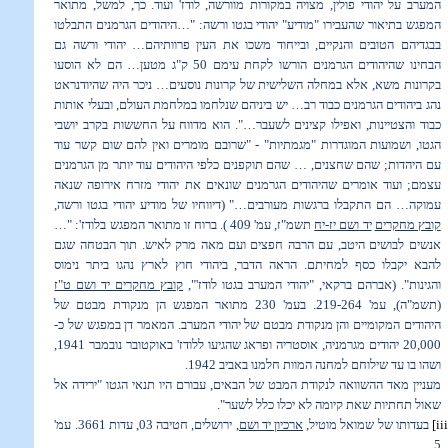
המערב על יהודי פולין, מצויה במקורות מוורשה, לודז' ועוד. כך, למשל, מתואר
המפגש בתיאור שהעבירו "מודיע" יהודי בגטו ורשה: "
…
היהודים הגרמנים התבלטו
בבגדיהם הטובים והנקיים, ובייחוד משכו את העין פרוותיהם
…
יהודי ורשה גם
הבחינו שהיהודים הגרמנים הורשו לקחת עימם 50 ק"ג מטען
…
הם לא הוסעו
בקרונות משא, אלא במחלה השלישית של קרונות נוסעים
…
ניכר היה שהיודנראט
נהג ביהודים הגרמנים כבוד רב
…
יש ביניהם שנלחמו במלחמת העולם, ובעלי אותות
כבוד והצטיינות, ואפילו קצינים לשעבר
…
". הוא מדווח על החששות בקרב יושבי
הגטו, ושמועות המוגדרות "מגמתיות" - "שרובם מומרים ואין להם שום קשר עוד
עם היהדות; שהם שחצנים,
…
שהם תוקפנים כלפי היהודים עוד יותר מן הגרמנים
עצמם; ועוד אומרים שהיהודים הגרמנים שונאים את יהודי מזרח אירופה שנאה
עמוקה
…
הם התקבלו ברגשות מעורבים
…
" (דיווחיו של מודיע יהודי בגטו ורשה,
קובץ מחקרים
יד ושם יז-יח
תשמ"ז, עמ' 409 ). ברוח זו מתואר המפגש בלודז': "
…
אנשים לבושים היטב, עם הרבה חפצים ועם מאה מרק לאיש. תוך הבטחה שגם
להבא יקבלו כסף למחיתם. הראה הדבר, ביהודי חוץ לארץ נהגו ביתר נימוס
והגינות". (אברהם ברקאי, "יהודי המערב בגטו לודז'",
קובץ מחקרים יד ושם ט"ז
(תשמ"ה), עמ' 219-264. בעמ' 230 מתואר המפגש הן מנקודת מבטם של
היהודים המקומיים והן מנקודת מבטם של יהודי המערב. המאמר דן במפגש של כ-
20,000 יהודים מגרמניה, אוסטריה ופראג שהגיעו ללודז' באוקטובר נובמבר 1941,
ושהו בו עד שילוחם למחנה המוות חלמנו באביב 1942.
מעניין מאד ההשוואה לנקודת המבט של הבאים, עבורם היו תנאי הגטו "ירידה אל
שאול תחתיות שאת קיומה לא יכלו כלל לשער".
[ii
בעדותו של שמואל מוטיל,
ארכיון יד ושם,
ירושלים, חטיבה 03, עדות 3661. עמ'
5.