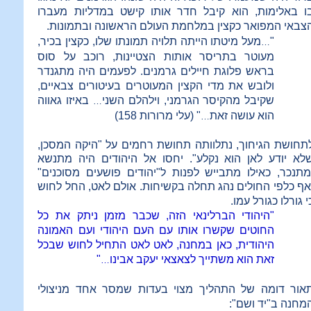
ו באלימות, הוא קיבל חדר אותו קישט במדליות מעברו
צבאי המפואר כקצין במלחמת העולם הראשונה
ובתמונות.
"
מעל מיטתו הייתה תלויה תמונתו שלו, כקצין בכיר,
…
מעוטר בתריסר אותות הצטיינות, רוכב על סוס
בראש פלוגת חיילים גרמנים. לפעמים היה מתגנדר
ולובש את מדי הקצין המעוטרים בעיטורים צבאיים,
שקיבל מהקיסר הגרמני, וילהלם השני
באיזו גאווה
…
הוא עושה זאת
" (עלי מרורות 158)
…
תחושת הגיחוך, נתלוותה תחושת רחמים על "היקה המסכן,
לא יודע לאן הוא נקלע". יחסו אל היהודים היה מתנשא
מתנכר, כאילו מתבייש לפנות ל"יהודים פושעים מסוכנים"
אף
כלפי החולים נהג תחלה בקשיחות.
אולם לאט, החל לחוש
י גורלו כגורל עמו.
"היהודי הברלינאי הזה, שכבר מזמן ניתק את כל
החוטים שקשרו אותו עם העם היהודי ועם האמונה
היהודית, כאן במחנה, לאט לאט התחיל לחוש שבכל
זאת הוא משתייך לצאצאי יעקב אבינו
"
…
אור דומה של התהליך מצוי בעדות שמסר אחד מניצולי
מחנה ב"יד ושם":