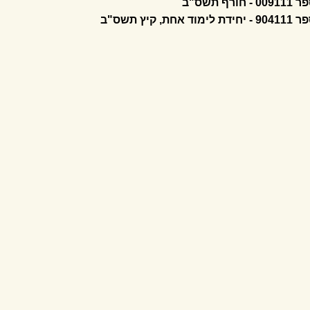
רף תשס"ב
ת, קיץ תשס"ב