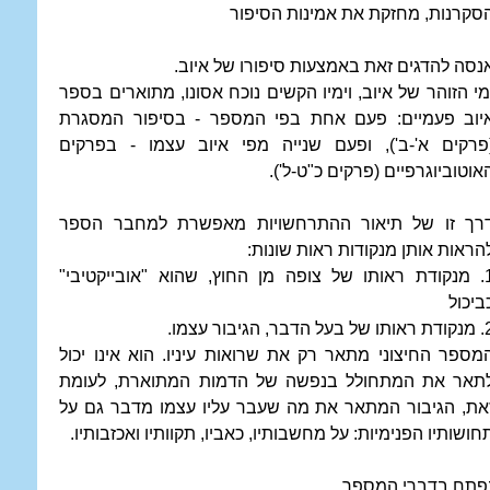
סקרנות, מחזקת את אמינות הסיפור
נסה להדגים זאת באמצעות סיפורו של איוב.
מי הזוהר של איוב, וימיו הקשים נוכח אסונו, מתוארים בספר
יוב פעמיים: פעם אחת בפי המספר - בסיפור המסגרת
פרקים א'-ב'), ופעם שנייה מפי איוב עצמו - בפרקים
אוטוביוגרפיים (פרקים כ"ט-ל').
רך זו של תיאור ההתרחשויות מאפשרת למחבר הספר
הראות אותן מנקודות ראות שונות:
1. מנקודת ראותו של צופה מן החוץ, שהוא "אובייקטיבי"
ביכול
בעל הדבר, הגיבור עצמו.
מספר החיצוני מתאר רק את שרואות עיניו. הוא אינו יכול
תאר את המתחולל בנפשה של הדמות המתוארת, לעומת
את, הגיבור המתאר את מה שעבר עליו עצמו מדבר גם על
חושותיו הפנימיות: על מחשבותיו, כאביו, תקוותיו ואכזבותיו.
פתח בדברי המספר.