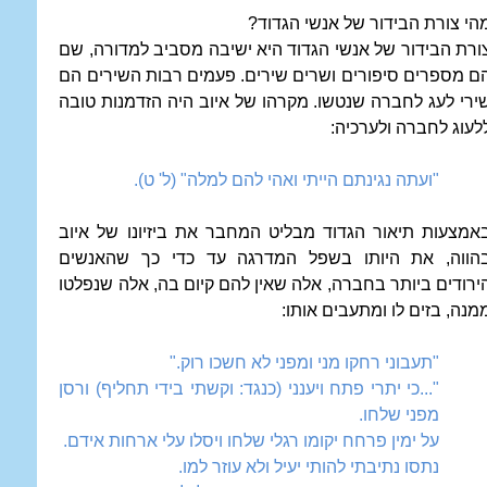
הי צורת הבידור של אנשי הגדוד?
ורת הבידור של אנשי הגדוד היא ישיבה מסביב למדורה, שם
ם מספרים סיפורים ושרים שירים. פעמים רבות השירים הם
ירי לעג לחברה שנטשו. מקרהו של איוב היה הזדמנות טובה
לעוג לחברה ולערכיה:
"ועתה נגינתם הייתי ואהי להם למלה" (ל' ט).
אמצעות תיאור הגדוד מבליט המחבר את ביזיונו של איוב
הווה, את היותו בשפל המדרגה עד כדי כך שהאנשים
ירודים ביותר בחברה, אלה שאין להם קיום בה, אלה שנפלטו
מנה, בזים לו ומתעבים אותו:
"תעבוני רחקו מני ומפני לא חשכו רוק."
"...כי יתרי פתח ויענני (כנגד: וקשתי בידי תחליף) ורסן
מפני שלחו.
על ימין פרחח יקומו רגלי שלחו ויסלו עלי ארחות אידם.
נתסו נתיבתי להותי יעיל ולא עוזר למו.