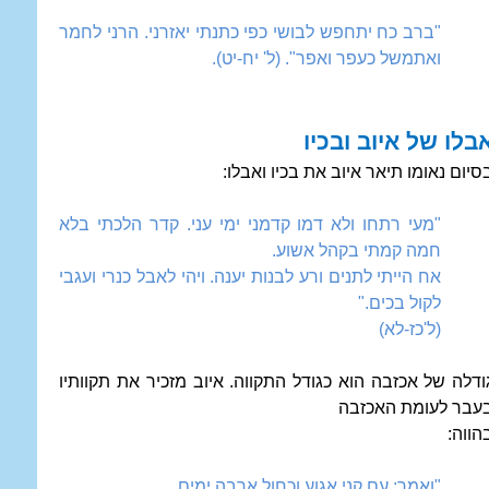
"ברב כח יתחפש לבושי כפי כתנתי יאזרני. הרני לחמר
ואתמשל כעפר ואפר". (ל' יח-יט).
בלו של איוב ובכיו
סיום נאומו תיאר איוב את בכיו ואבלו:
"מעי רתחו ולא דמו קדמני ימי עני. קדר הלכתי בלא
חמה קמתי בקהל אשוע.
אח הייתי לתנים ורע לבנות יענה. ויהי לאבל כנרי ועגבי
לקול בכים."
(ל'כז-לא)
ודלה של אכזבה הוא כגודל התקווה. איוב מזכיר את תקוותיו
עבר לעומת האכזבה
הווה:
"ואמר: עם קני אגוע וכחול ארבה ימים.