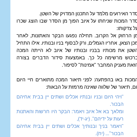
דר האירועים מלמד על התכנון המדויק של השטן.
דר המכות שניחתו על איוב הפוך מן הסדר שבו הוצג שכרו
ל צדקותו:
ן הרחוק אל הקרוב. תחילה נפגעו הבקר והאתונות, לאחר
כן הצאן, אחריו הגמלים, ורק לבסוף בניו ובנותיו. אילו התחיל
שטן את מכותיו בבניו ובנותיו של איוב לא הייתה המכה
רכוש מרשימה כל כך. באמצעות סידור הדברים בצורה
זאת מעניק המחבר "אמינות" לסיפור.
מכות באו בהפתעה: לפני תיאור המכה מתוארים חיי היום
ום, תיאור של שלווה שאינה מרמזת על הבאות:
"ויהי היום ובניו ובנתיו אכלים ושתים יין בבית אחיהם
הבכור.
ומלאך בא אל איוב ויאמר: הבקר היו חרשות והאתנות
רעות על ידיהם". (יג-יד),
"ויאמר בניך ובנותיך אכלים ושתים יין בבית אחיהם
הבכור"... (יח).