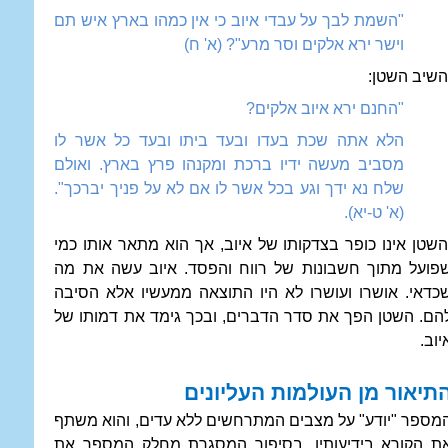
"השמת לבך על עבדי איוב כי אין כמהו בארץ איש תם
וישר ירא אלקים וסר מרע"? (א' ח)
שיב השטן:
"החנם ירא איוב אלקים?
הלא אתה שכת בעדו ובעד ביתו ובעד כל אשר לו
מסביב מעשה ידיו ברכת ומקנהו פרץ בארץ. ואולם
שלח נא ידך וגע בכל אשר לו אם לא על פניך יברכך".
(א' ט-יא).
שטן אינו כופר בצדקותו של איוב, אך הוא מתאר אותו כמי
פועל מתוך חשבונות של רווח והפסד. איוב עשה את מה
כדאי. אושרו ועושרו לא היו התוצאה ממעשיו אלא הסיבה
הם. השטן הפך את סדר הדברים, ובכך גימד את דמותו של
יוב.
תיאור מן העולמות העליונים
מספר "יודע" על מצבים המתרחשים ללא עדים, והוא משתף
ת הקורא בידיעותיו. בסיפור המסגרת מחלק המספר את