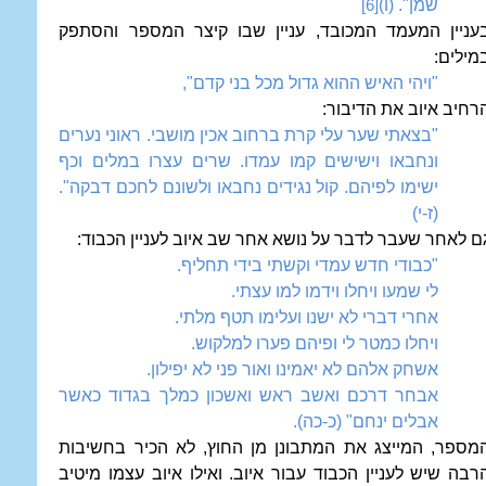
שמן". (ו)
[6]
עניין המעמד המכובד, עניין שבו קיצר המספר והסתפק
מילים:
"ויהי האיש ההוא גדול מכל בני קדם",
רחיב איוב את הדיבור:
"בצאתי שער עלי קרת ברחוב אכין מושבי. ראוני נערים
ונחבאו וישישים קמו עמדו. שרים עצרו במלים וכף
ישימו לפיהם. קול נגידים נחבאו ולשונם לחכם דבקה".
(ז-י)
ם לאחר שעבר לדבר על נושא אחר שב איוב לעניין הכבוד:
"כבודי חדש עמדי וקשתי בידי תחליף.
לי שמעו ויחלו וידמו למו עצתי.
אחרי דברי לא ישנו ועלימו תטף מלתי.
ויחלו כמטר לי ופיהם פערו למלקוש.
אשחק אלהם לא יאמינו ואור פני לא יפילון.
אבחר דרכם ואשב ראש ואשכון כמלך בגדוד כאשר
אבלים ינחם" (כ-כה).
מספר, המייצג את המתבונן מן החוץ, לא הכיר בחשיבות
רבה שיש לעניין הכבוד עבור איוב. ואילו איוב עצמו מיטיב