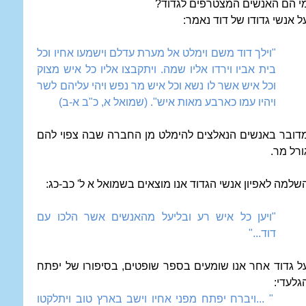
י הם האנשים המצטרפים לגדוד?
ל אנשי גדודו של דוד נאמר:
"וילך דוד משם וימלט אל מערת עדלם וישמעו אחיו וכל
בית אביו וירדו אליו שמה. ויתקבצו אליו כל איש מצוק
וכל איש אשר לו נשא וכל איש מר נפש ויהי עליהם לשר
ויהיו עמו כארבע מאות איש". (שמואל א, כ"ב א-ב)
דובר באנשים הנאלצים להימלט מן החברה שבה צפוי להם
ורל מר.
שלמה לאפיון אנשי הגדוד אנו מוצאים בשמואל א ל' כב-כג:
"ויען כל איש רע ובליעל מהאנשים אשר הלכו עם
דוד..."
ל גדוד אחר אנו שומעים בספר שופטים, בסיפורו של יפתח
גלעדי:
" ...ויברח יפתח מפני אחיו וישב בארץ טוב ויתלקטו