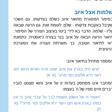
למות אצל איוב
סיפור המסגרת מתואר איוב כשלם בצדקותו. גם השכר
קיבל בעקבות צדקותו - שלם. לעומת זאת, גם הרעה שבאה
ליו - שלמה. הדבר בא לידי ביטוי בעיצוב הצורני של הסיפור.
יאור הרעה הבאה על איוב בנוי בצורה כיאסטית, כתמונת
אי לתיאור הטובה. כך משרתת הצורה את המערכת
רעיונית.
מספר מתחיל בתיאור איוב:
"איש היה בארץ עוץ איוב שמו, והיה האיש ההוא תם
וישר וירא אלקים וסר מרע". (א' א)
מחבר אינו מסתפק בעדות זו על איוב והוא מצטט לגביו
ברים זהים מפיו של ה' בעצמו:
"ויאמר ה' אל השטן השמת לבך על עבדי איוב כי אין
כמהו בארץ איש תם וישר ירא אלקים וסר מרע"? (א'
ח).