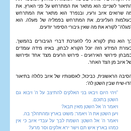
תיאור לשניים: הוא מתאר את המתרחש על פני הארץ, את
ה שרואים איוב ורעיו, ובנפרד הוא מתאר את המתרחש
עולמות העליונים, את המתרחש בפמליה של מעלה. הוא
מגלה" לקורא את מה שאין גיבורי הסיפור יודעים.
ך הוא נותן לקורא כלי להערכת דברי הגיבורים בהמשך.
עזרת המידע הזה יוכל הקורא לבחון, באיזו מידה עומדים
מבחן פירושי האירועים - פירוש הרעים מצד אחד ופירושו
ל איוב מן הצד האחר.
סיבה הראשונית, כביכול, לאסונותיו של איוב כלולה בתיאור
דו-שיח שבין השטן לה':
"ויהי היום ויבאו בני האלקים להתיצב על ה' ויבוא גם
השטן בתוכם.
ויאמר ה' אל השטן מאין תבא?
ויען השטן את ה' ויאמר: משוט בארץ ומהתהלך בה.
ויאמר ה' אל השטן: השמת לבך על עבדי איוב כי אין
כמהו בארץ איש תם וישר ירא אלקים וסר מרע?