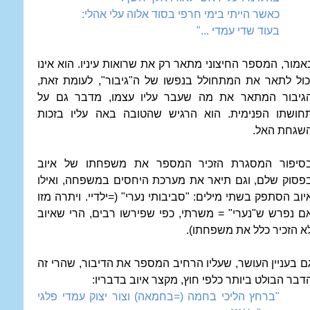
כאשר הייתי בימי חרפי בסוד אלוה עלי אהלי:
בעוד שדי עמדי ..."
אמור, המספר החיצוני מתאר רק את שרואות עיניו. הוא אינו
כול לתאר את המתחולל בנפשו של ה"גיבור", לעומת זאת,
גיבור המתאר את מה שעבר עליו עצמו, מדבר גם על
חושתו הפנימית. הוא הרגיש שהטובה באה עליו בזכות
שגחת האל.
סיפור המסגרת הזכיר המספר את משפחתו של איוב
פסוק שלם, וגם תיאר את מערכת היחסים במשפחה, ואילו
יוב הסתפק בשתי מילים: "סביבותי נערי" (=ילדיי. ויתרה מזו
ם נפרש ש"נערי" = משרתי, כפי שפירשו רבים, הרי שאיוב
א הזכיר כלל את משפחתו).
ם בעניין העושר, שעליו הרחיב המספר את הדיבור, שהרי זה
דבר הבולט ביותר כלפי חוץ, מקצר איוב בדבריו:
"ברחץ הליכי בחמה (=בחמאה) וצור יצוק עמדי פלגי