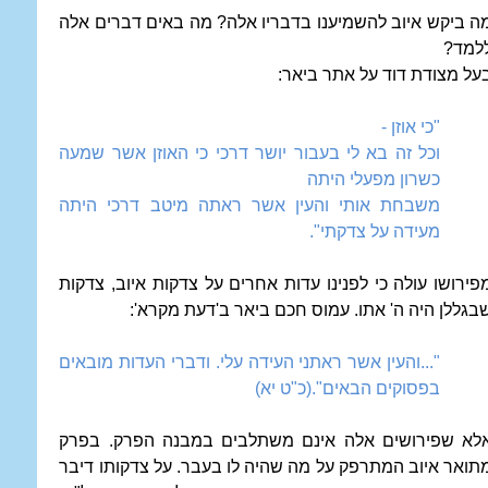
ה ביקש איוב להשמיענו בדבריו אלה? מה באים דברים אלה
למד?
על מצודת דוד על אתר ביאר:
"כי אוזן -
וכל זה בא לי בעבור יושר דרכי כי האוזן אשר שמעה
כשרון מפעלי היתה
משבחת אותי והעין אשר ראתה מיטב דרכי היתה
מעידה על צדקתי".
פירושו עולה כי לפנינו עדות אחרים על צדקות איוב, צדקות
בגללן היה ה' אתו. עמוס חכם ביאר ב'דעת מקרא':
"...והעין אשר ראתני העידה עלי. ודברי העדות מובאים
בפסוקים הבאים".(כ"ט יא)
לא שפירושים אלה אינם משתלבים במבנה הפרק. בפרק
תואר איוב המתרפק על מה שהיה לו בעבר. על צדקותו דיבר