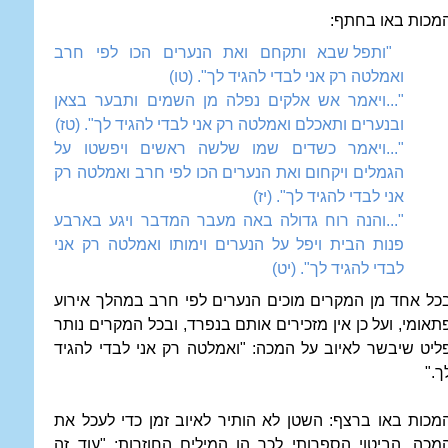
מכות באו בחתף:
"ותפל שבא ותקחם ואת הנערים הכו לפי חרב
ואמלטה רק אני לבדי להגיד לך". (טו)
"...ויאמר אש אלקים נפלה מן השמים ותבער בצאן
ובנערים ותאכלם ואמלטה רק אני לבדי להגיד לך". (טז)
"...ויאמר כשדים שמו שלשה ראשים ויפשטו על
הגמלים ויקחום ואת הנערים הכו לפי חרב ואמלטה רק
אני לבדי להגיד לך". (יז)
"...והנה רוח גדולה באה מעבר המדבר ויגע בארבע
פנות הבית ויפל על הנערים וימותו ואמלטה רק אני
לבדי להגיד לך". (יט)
כל אחד מן המקרים מוכים הנערים לפי חרב במהלך אירוע
תאומי, ועל כן אין מזכירים אותם בנפרד, ובכל המקרים נותר
ליט שיבשר לאיוב על המכה: "ואמלטה רק אני לבדי להגיד
ך."
מכות באו ברצף: השטן לא הותיר לאיוב זמן כדי לעכל את
מכה. הביטוי הספרותי לכך הן המילים החוזרות: "עוד זה