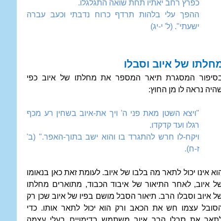
כפרץ רחב יאתיו תחת שואה התגלגלו.
ההפך עלי בלהות תרדף כרוח נדבתי וכעב עברה
ישעתי". (ל' י-יג)
חלתו של איוב וסבלו
סיפור המסגרת תיאר המספר את מחלתו של איוב כפי
היה נראה לו מן החוץ:
"ויצא השטן מאת פני ה' ויך את-איוב בשחין רע מכף
רגלו ועד קדקדו.
ויקח-לו חרש להתגרד בו והוא ישב בתוך-האפר." (ב'
ז-ח).
וא אינו יכול לתאר מה בלבו של איוב. לעומת זאת כאן בנאומו
ל איוב, לאחר התיאור של איבוד הכבוד, מתוארים מחלתו
ל איוב וסבלו הרב. תיאור הסבל מושם בפיו של איוב שכן רק
סובל עצמו חש את הכאב ורק הוא יכול לתאר אותו. כדי
תאר את סבלו הרב איוב משתמש בדימויים בעלי עצמה