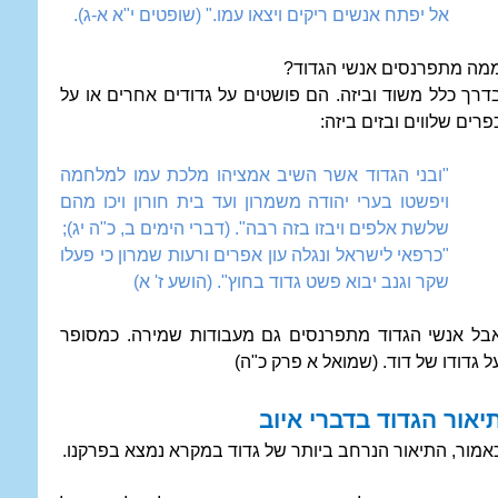
אל יפתח אנשים ריקים ויצאו עמו." (שופטים י"א א-ג).
מה מתפרנסים אנשי הגדוד?
דרך כלל משוד וביזה. הם פושטים על גדודים אחרים או על
פרים שלווים ובזים ביזה:
"ובני הגדוד אשר השיב אמציהו מלכת עמו למלחמה
ויפשטו בערי יהודה משמרון ועד בית חורון ויכו מהם
שלשת אלפים ויבזו בזה רבה". (דברי הימים ב, כ"ה יג);
"כרפאי לישראל ונגלה עון אפרים ורעות שמרון כי פעלו
שקר וגנב יבוא פשט גדוד בחוץ". (הושע ז' א)
בל אנשי הגדוד מתפרנסים גם מעבודות שמירה. כמסופר
ל גדודו של דוד. (שמואל א פרק כ"ה)
יאור הגדוד בדברי איוב
אמור, התיאור הנרחב ביותר של גדוד במקרא נמצא בפרקנו.