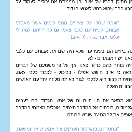
ן מתוכן דבריו של איוב והן מנימתם אנו יכולים לעמוד על
בוז הרב שהוא רחש לאנשי הגדוד:
"ועתה שחקו עלי צעירים ממני לימים אשר מאסתי
אבותם לשית עם כלבי צאני. גם כח ידיהם למה לי
עלימו אבד כלח". (ל' א-ב)
ה בזויים הם בעיניו עד שלא היה שם את אבותם עם כלבי
אנו. יש המבארים - לא
יה בוחר בהם כרועי צאנו, אך על פי משמעם של דברים
ראה כי איוב חושש אפילו - כביכול - לכבוד כלבי צאנו.
חיתות כבוד היא לכלביו לגור באותה מלונה יחד עם האנשים
בזויים האלה.
וא מתאר את חיי היום-יום של אנשי הגדוד: הם רעבים
גלמודים, בורחים אל המדבר הצחיח, אוכלים מצמחי המדבר
אופים את לחמם על שורש הרותם:
"בחסר ובכפן גלמוד הערקים ציה אמש שואה ומשאה.