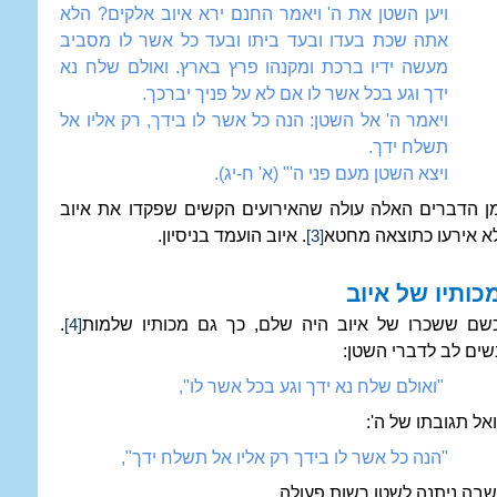
ויען השטן את ה' ויאמר החנם ירא איוב אלקים? הלא
אתה שכת בעדו ובעד ביתו ובעד כל אשר לו מסביב
מעשה ידיו ברכת ומקנהו פרץ בארץ. ואולם שלח נא
ידך וגע בכל אשר לו אם לא על פניך יברכך.
ויאמר ה' אל השטן: הנה כל אשר לו בידך, רק אליו אל
תשלח ידך.
ויצא השטן מעם פני ה'" (א' ח-יג).
ן הדברים האלה עולה שהאירועים הקשים שפקדו את איוב
א אירעו כתוצאה מחטא
. איוב הועמד בניסיון.
[3]
כותיו של איוב
שם ששכרו של איוב היה שלם, כך גם מכותיו שלמות
.
[4]
שים לב לדברי השטן:
"ואולם שלח נא ידך וגע בכל אשר לו",
אל תגובתו של ה':
"הנה כל אשר לו בידך רק אליו אל תשלח ידך",
בה ניתנה לשטן רשות פעולה.