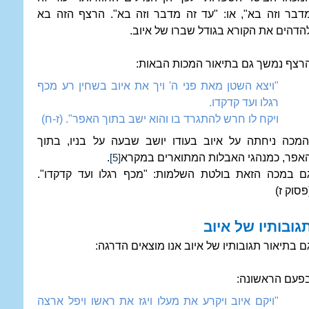
דבר וזה בא", או: "עד זה מדבר וזה בא". הרצף הזה בא
הדהים את הקורא בגודל שברו של איוב.
רצף נמשך גם בתיאור המכות הבאות:
"ויצא השטן מאת פני ה' ויך את איוב בשחין רע מכף
רגלו ועד קדקדו.
ויקח לו חרש להתגרד בו והוא ישב בתוך האפר". (ז-ח)
מכה ניחתה על איוב בעודו יושב שבעה על בניו, בתוך
אפר, כמנהגי האבלות המתוארים במקרא
.
[5]
ם במכה הזאת בולטת השלמות: "מכף רגלו ועד קדקדו".
פסוק ז)
גובותיו של איוב
ם בתיאור תגובותיו של איוב אנו מוצאים הדרגה:
פעם הראשונה:
"ויקם איוב ויקרע את מעלו ויגז את ראשו ויפל ארצה