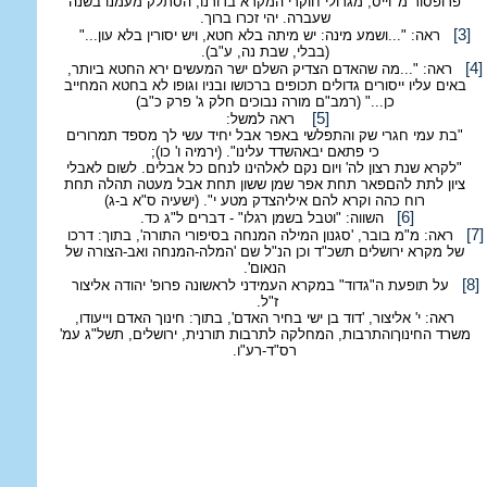
פרופסור מ' וייס, מגדולי חוקרי המקרא בדורנו, הסתלק מעמנו בשנה
שעברה. יהי זכרו ברוך.
[3]
ראה: "...ושמע מינה: יש מיתה בלא חטא, ויש יסורין בלא עון..."
(בבלי, שבת נה, ע"ב).
[4]
ראה: "...מה שהאדם הצדיק השלם ישר המעשים ירא החטא ביותר,
באים עליו ייסורים גדולים תכופים ברכושו ובניו וגופו לא בחטא המחייב
כן..." (רמב"ם מורה נבוכים חלק ג' פרק כ"ב)
[5]
ראה למשל:
"בת עמי חגרי שק והתפלשי באפר אבל יחיד עשי לך מספד תמרורים
כי פתאם יבא
השדד עלינו". (ירמיה ו' כו);
"לקרא שנת רצון לה' ויום נקם לאלהינו לנחם כל אבלים. לשום לאבלי
ציון לתת להם
פאר תחת אפר שמן ששון תחת אבל מעטה תהלה תחת
רוח כהה וקרא להם אילי
הצדק מטע י". (ישעיה ס"א ב-ג)
[6]
השווה: "וטבל בשמן רגלו" - דברים ל"ג כד.
[7]
ראה: מ"מ בובר, 'סגנון המילה המנחה בסיפורי התורה', בתוך: דרכו
של מקרא ירושלים תשכ"ד וכן הנ"ל שם 'המלה-המנחה ואב-הצורה של
הנאום'.
[8]
על תופעת ה"גדוד" במקרא העמידני לראשונה פרופ' יהודה אליצור
ז"ל.
ראה: י' אליצור, 'דוד בן ישי בחיר האדם', בתוך: חינוך האדם וייעודו,
משרד החינוךוהתרבות, המחלקה לתרבות תורנית, ירושלים, תשל"ג עמ'
רס"ד-רע"ו.