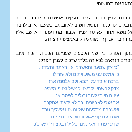
תאר את תחושותיו.
פרדת עניין הכבוד לשני חלקים אפשרה למחבר הספר
הבליט עד כמה הנושא חשוב לאיוב. גם כשעבר איוב לדבר
ל נושא אחר, לא סר עניין הכבוד מתודעתו והוא שב אליו
הרחבה. עניין זה מודגש רק באמצעות הצורה.
תוך הפרק, בין שני הקטעים שעניינם הכבוד, הזכיר איוב
ברים הנראים לכאורה בלתי שייכים לעניין הפרק:
"כי אזן שמעה ותאשרני ועין ראתה ותעידני.
כי אמלט עני משוע ויתום ולא עזר לו.
ברכת אובד עלי תבא ולב אלמנה ארנן.
צדק לבשתי וילבשני כמעיל וצניף משפטי.
עינים הייתי לעור ורגלים לפסח אני.
אב אנכי לאביונים ורב לא ידעתי אחקרהו.
ואשברה מתלעות עול ומשניו אשליך טרף.
ואמר עם קני אגוע וכחול ארבה ימים.
שרשי פתוח אלי מים וטל ילין בקצירי" (יא-יט).