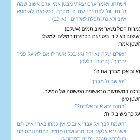
וישתחו. ויאמר ערם יצאתי מבטן אמי וערם אשוב שמה
ה' נתן וה' לקח יהי שם ה' מברך. בכל-זאת לא-חטא
איוב ולא-נתן תפלה לאלהים." (א' כב)
מרות הכול נשאר איוב תמים (=שלם).
עיצוב בא לידי ביטוי גם בבחירת המילים. למשל:
שטן אמר:
"ואולם שלח נא ידך וגע בכל אשר לו אם לא על פניך
יברכך". (ברכה= קללה)
איוב אכן מברך את ה':
"יהי שם ה' מברך",
רכה במשמעות הראשונית הפשוטה של המילה.
שטן טען:
"החנם ירא איוב אלקים?"
על כך משיב לו ה':
"השמת לבך אל עבדי איוב כי אין כמהו בארץ איש תם
וישר ירא אלקים וסר מרע ועדנו מחזיק בתמתו ותסיתני
בו לבלעו חנם?" (פרק ב'פסוק ג).