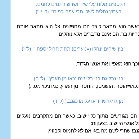
הקטפים מלוח עלי שיח ושרש רתמים לחמם.
...בערוץ נחלים לשכן חרי עפר וכפים". (ל' ג-ז)
אשר הוא מתאר כיצד הם מחפשים צל הוא מתאר אותם
חיות בר. הם אינם מדברים אלא נוהקים:
"בין שיחים ינהקו (=נוערים) תחת חרול יספחו". (ל' ז)
כך הוא מאפיין את אנשי הגדוד:
"בני נבל גם בני בלי שם נכאו מן הארץ". (ל' ח)
נכאו=הוסרו, הושמטו, הוחסרו מן הארץ, כמו ניכוי מס...).
"מן גו יגרשו יריעו עלימו כגנב." (ל' ד)
 הם מגורשים מתוך כל יישוב. כאשר הם מתקרבים נזעקים
ל אנשי היישוב בצעקות:
נב! שהרי לשם מה באו אם לא לחמוס ולבזוז?