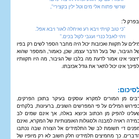
שרשי פתוח אלי מים וטל ילין בקצירי",
בפרק ל':
"כי טוב קויתי ויבא רע ואיחלה לאור ויבא אפל.
ויהי לאבל כנרי ועגבי לקול בכים."
ילים על תקוות ואכזבות יכול היה מחבר הספר לשים רק בפיו
ל הגיבור, של בעל הדבר עצמו, שכן, כאמור, המספר שהוא
יצוני אינו אמור לדעת מה בלבו של הגיבור, מה היו תקוותיו
לפיכך אינו יכול לתאר את גודל אכזבתו.
סיכום:
בים מן המורים למקרא עוסקים בעיקר בתוכן הפרקים,
פירוש המילים על פי המפרשים השונים, ברעיונות, בלקחים
עלינו להפיק מן הכתוב וכיוצא באלה, אך אינם שמים לב
מידה ראויה למבנה ולסגולות האומנותיות של המקרא, ואינם
פנים די תשומת לב של התלמידים אל הצורה שבה נכתבו
דברים. כך מחמיצים תלמידינו חלק חשוב לא רק מיופיו של