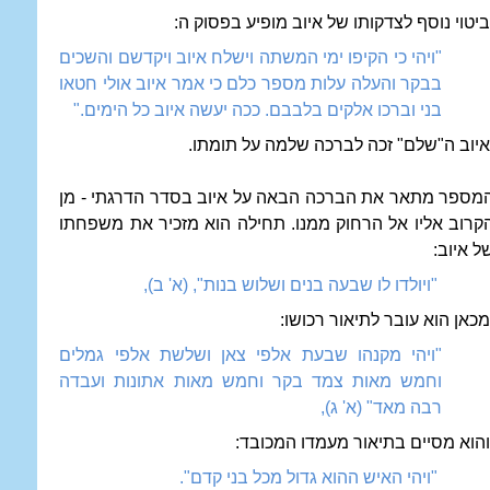
יטוי נוסף לצדקותו של איוב מופיע בפסוק ה:
"ויהי כי הקיפו ימי המשתה וישלח איוב ויקדשם והשכים
בבקר והעלה עלות מספר כלם כי אמר איוב אולי חטאו
בני וברכו אלקים בלבבם. ככה יעשה איוב כל הימים."
יוב ה"שלם" זכה לברכה שלמה על תומתו.
מספר מתאר את הברכה הבאה על איוב בסדר הדרגתי - מן
קרוב אליו אל הרחוק ממנו. תחילה הוא מזכיר את משפחתו
ל איוב:
"ויולדו לו שבעה בנים ושלוש בנות", (א' ב),
כאן הוא עובר לתיאור רכושו:
"ויהי מקנהו שבעת אלפי צאן ושלשת אלפי גמלים
וחמש מאות צמד בקר וחמש מאות אתונות ועבדה
רבה מאד" (א' ג),
הוא מסיים בתיאור מעמדו המכובד:
"ויהי האיש ההוא גדול מכל בני קדם".