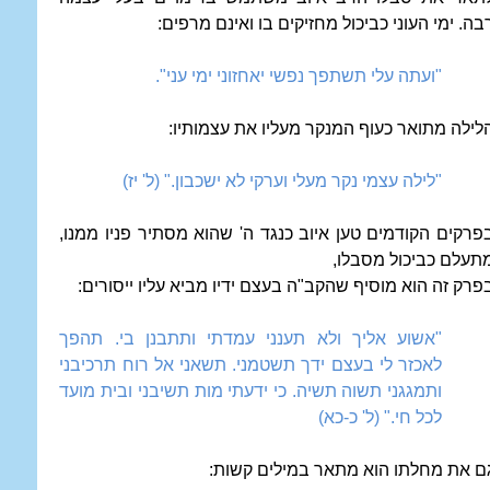
בה. ימי העוני כביכול מחזיקים בו ואינם מרפים:
"ועתה עלי תשתפך נפשי יאחזוני ימי עני".
לילה מתואר כעוף המנקר מעליו את עצמותיו:
"לילה עצמי נקר מעלי וערקי לא ישכבון." (ל' יז)
פרקים הקודמים טען איוב כנגד ה' שהוא מסתיר פניו ממנו,
תעלם כביכול מסבלו,
פרק זה הוא מוסיף שהקב"ה בעצם ידיו מביא עליו ייסורים:
"אשוע אליך ולא תענני עמדתי ותתבנן בי. תהפך
לאכזר לי בעצם ידך תשטמני. תשאני אל רוח תרכיבני
ותמגגני תשוה תשיה. כי ידעתי מות תשיבני ובית מועד
לכל חי." (ל' כ-כא)
ם את מחלתו הוא מתאר במילים קשות: