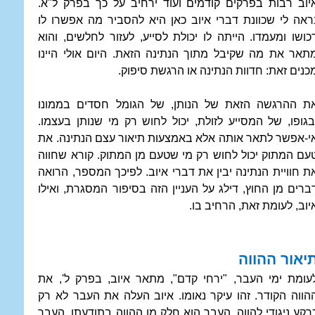
יוב רבות בפרקים קודמים ועוד ירחיב על כך בפרק ל"א.
ראה לי שכוונת דברי איוב כאן היא להסביר מה אפשרו לו
כושו ומעמדו. הייתה לו יכולת לסייע, לעזור לחלשים, והוא
תאר את מה שקיבל מתוך הנתינה הזאת. היום אולי היינו
כנים זאת: חדוות הנתינה או הרגשת סיפוק.
ת ההרגשה הזאת של הנותן, של הגומל חסדים בממונו
בגופו, של המסייע לזולת, יכול לחוש רק מי שנותן בעצמו.
י-אפשר לתאר אותה אלא באמצעות תיאור עצם הנתינה. את
עם המתוק יכול לחוש רק מי שטעם מן המתוק. קורא שחווה
ת חוויית הנתינה יבין את דברי איוב. לפיכך המספר, הרואה
ברים מן החוץ, דילג על העניין הזה בסיפור המסגרת, ואילו
יוב, לעומת זאת, הרחיב בו.
יאור ההווה
עומת ימי העבר, "ירחי קדם", מתאר איוב, בפרק ל', את
הווה הקודר. זהו עיקר נאומו. איוב העלה את העבר לא רק
רקע ניגודי להווה. העבר הוא חלק מן ההווה בתודעתו. העבר