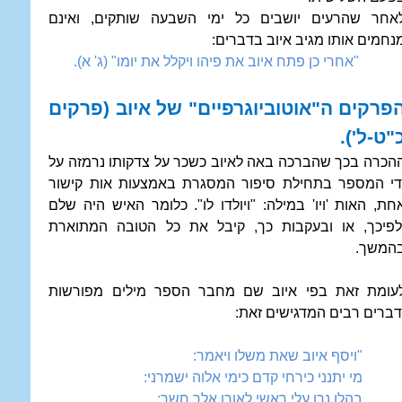
אחר שהרעים יושבים כל ימי השבעה שותקים, ואינם
נחמים אותו מגיב איוב בדברים:
"אחרי כן פתח איוב את פיהו ויקלל את יומו" (ג' א).
פרקים ה"אוטוביוגרפיים" של איוב (פרקים
"ט-ל').
הכרה בכך שהברכה באה לאיוב כשכר על צדקותו נרמזה על
די המספר בתחילת סיפור המסגרת באמצעות אות קישור
חת, האות 'ויו' במילה: "ויולדו לו". כלומר האיש היה שלם
לפיכך, או ובעקבות כך, קיבל את כל הטובה המתוארת
המשך.
עומת זאת בפי איוב שם מחבר הספר מילים מפורשות
דברים רבים המדגישים זאת:
"ויסף איוב שאת משלו ויאמר:
מי יתנני כירחי קדם כימי אלוה ישמרני:
בהלו נרו עלי ראשי לאורו אלך חשך: