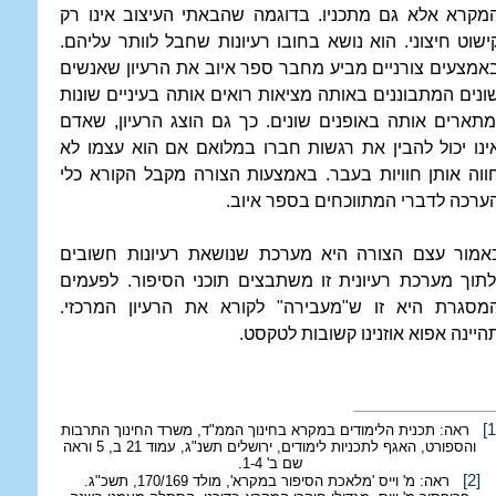
מקרא אלא גם מתכניו. בדוגמה שהבאתי העיצוב אינו רק
ישוט חיצוני. הוא נושא בחובו רעיונות שחבל לוותר עליהם.
אמצעים צורניים מביע מחבר ספר איוב את הרעיון שאנשים
ונים המתבוננים באותה מציאות רואים אותה בעיניים שונות
מתארים אותה באופנים שונים. כך גם הוצג הרעיון, שאדם
ינו יכול להבין את רגשות חברו במלואם אם הוא עצמו לא
ווה אותן חוויות בעבר. באמצעות הצורה מקבל הקורא כלי
ערכה לדברי המתווכחים בספר איוב.
אמור עצם הצורה היא מערכת שנושאת רעיונות חשובים
לתוך מערכת רעיונית זו משתבצים תוכני הסיפור. לפעמים
מסגרת היא זו ש"מעבירה" לקורא את הרעיון המרכזי.
היינה אפוא אוזנינו קשובות לטקסט.
[1
ראה: תכנית הלימודים במקרא בחינוך הממ"ד, משרד החינוך התרבות
והספורט, האגף לתכניות לימודים, ירושלים תשנ"ג, עמוד 21 ב, 5 וראה
שם ב' 1-4.
[2]
ראה: מ' וייס 'מלאכת הסיפור במקרא', מולד 170/169, תשכ"ג.