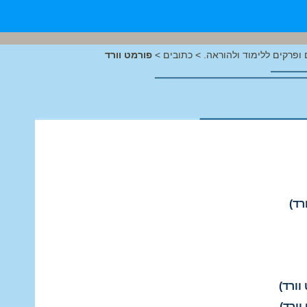
ופרקים ללימוד ולהוראה.
>
כתובים
>
פורמט וורד
רד)
וורד)
וורד)