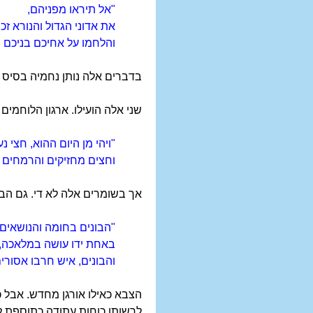
"אל תיראו מפניהם,
את אדוני הגדול והנורא זכור
והלחמו על אחיכם בניכם ו
בדברים אלה נותן נחמיה בסיס דת
שני אלה הועילו. ארגון הלוחמים 
"ויהי מן היום ההוא,
חצי נע
וחצים מחזיקים והרמחים ה
אך בשומרים אלה לא די. גם הבו
"הבונים בחומה והנושאים
באחת ידו עושה במלאכה,
והבונים, איש חרבו אסורים 
הצבא כאילו אורגן מחדש. אבל 
לרשותו כוחות עתודה כתוספת ללו