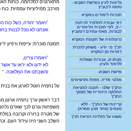
מתארגנים למלחמה. כוחות האויב
גליונות לעיון בפרשת השבוע -
נחמה ליבוביץ
מורכב ממיליציות עממיות. כוח 
תכניות לימודים במקרא
דפי עבודה לתלמיד לכיתות
"ויאמר יהודה, כשל כוח ה
י-יב, לפי תוכנית הלימודים
ואנחנו לא נוכל לבנות בחו
לבגרות, מאת עמירם דומוביץ
כרונולוגיה של תקופת המקרא
תמונה מוכרת: עייפות ורפיון יד
תנ"ך מי יודע - משחק להכרת
דמויות מן המקרא
"ויאמרו צרינו,
מבחנים, עבודות ושאלות
ללימוד ולעיון
לא ידעו ולא יראו עד אשר 
פרשת השבוע
והשבתנו את המלאכה. "
מולטי מדיה, מפות ותרשימים
על נחמיה הוטל לארגן את בנית ה
התנ"ך שלנו - תוכנה למציאת
החלוקה היהודית של פסוקי
התנ"ך
דבר ראשון ערך נחמיה ארגון מחד
קריינות של התנ"ך - ללא
משפחות גורם לכך שאדם נלחם ל
טעמים (אתר מכון ממרא)
של מטרה ברורה וקרובה במלח
משהו על תולדות הוראת תנ"ך
השלב השני היה עידוד העם. וכה