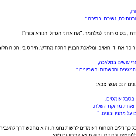
ו,
בנותיכם, נשיכם ובתיכם."
י, בסיס רוחני למלחמה. "את אדוני הגדול והנורא זכורו"!
ריפה את ידי האויב, ומלאכת הבניין החלה מחדש. היחס בין הכוח הלוחם ו
רי עושים במלאכה,
מגינים והקשתות והשריונים."
נים הנם אנשי צבא:
 בסבל עומסים.
 ואחת מחזקת השלח.
על מתניו ובונים. "
כל כך דלים הכוחות העומדים לרשות נחמיה. והוא מחפש דרך להעביר 
חמים ולבונים. והוא מוצא פתרון גם לזה: