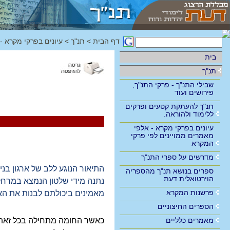
דף הבית
>
תנ"ך
>
עיונים בפרקי מקרא -
בית
תנ"ך
שבילי התנ"ך - פרקי התנ"ך,
פירושים ועוד
תנ"ך להעתקת קטעים ופרקים
ללימוד ולהוראה.
עיונים בפרקי מקרא - אלפי
מאמרים ממויינים לפי פרקי
המקרא
מדרשים על ספרי התנ"ך
התיאור הנוגע ללב של ארגון בני
ספרים בנושא תנ"ך מהספריה
הוירטואלית דעת
נתנה מידי שלטון הנמצא במרחקי
פרשנות המקרא
מאמינים ביכולתם לבנות את הא
הספרים החיצוניים
מאמרים כלליים
כאשר החומה מתחילה בכל זאת ל