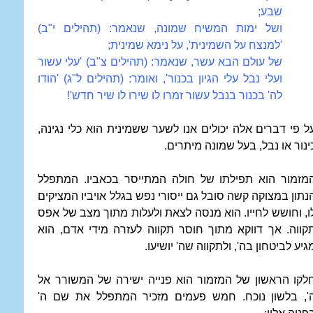
שבע;
ושל ימות המשיח שמונה, שנאמר: (תהילים י"ב)
'למנצח על השמינית', על נימא שמינית;
של עולם הבא עשר, שנאמר: (תהילים צ"ב) 'עלי עשור
ועלי נבל עלי הגיון בכנור', ואומר: (תהילים ל"ג) 'הודו
לה' בכנור בנבל עשור זמרו לו שירו לו שיר חדש'!
ל פי דברים אלה יכולים אנו לשער ששמינית הוא כלי נגינה,
ינור או נבל, בעל שמונה מיתרים.
מזמור הוא תפילתו של חולה המתייסר בכאביו. המתפלל
נתון במצוקה קשה סובל גם ייסורי נפש בגלל אויביו המציקים
ו, וחושש לחייו. הוא מנסה לצאת ולעלות מתוך מצב של אפס
קווה. אך דווקא מתוך חוסר תקווה לעזרה מידי אדם, הוא
גיע לביטחון בה', ולתקווה שה' יושיעו.
לקו הראשון של המזמור הוא פנייה ישירה של המשורר אל
', בלשון נוכח. חמש פעמים מזכיר המתפלל את שם ה'