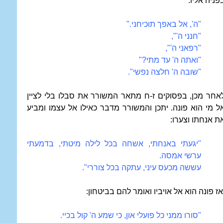
פניה אליו:
"ה', אל באפך תוכיחני."
"חנני ה'",
"רפאני ה'",
"ואתה ה' עד מתי?"
"שובה ה' חלצה נפשי".
אחר מכן, בפסוקים ז-ח מתאר המשורר את סבלו בלי לציין
ל מי הוא פונה. יתכן והמשורר מדבר כאילו אל עצמו ומביע
ת אנחתו וצערו:
"יגעתי באנחתי, אשחה בכל לילה מיטתי, בדמעתי
ערשי אמסה.
עששה מכעס עיני, עתקה בכל צוררי".
אז פונה הוא אל אויביו ואומר להם בביטחון:
"סורו ממני כל פועלי און, כי שמע ה' קול בכיי.