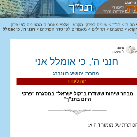
 הבית
>
תנ"ך
>
עיונים בפרקי מקרא - אלפי מאמרים ממויינים לפי פרקי
קרא
>
כתובים
>
תהילים
>
מאמרים לפי סדר הפרקים
>
חנני ה', כי אומלל
חנני ה', כי אומלל אני
מחבר: יהושע רוזנברג
תהלים ו
מבחר שיחות ששודרו ב"קול ישראל" במסגרת "פרקי
היום בתנ"ך"
כותרת של מזמור ו' היא: