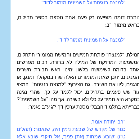
"למנצח בנגינות על השמינית מזמור לדוד".
ותרת דומה מופיעה רק פעם אחת נוספת בספר תהילים,
ראש מזמור י"ב:
"למנצח על השמינית מזמור לדוד".
מילה: "למנצח" פותחת חמישים וחמישה ממזמורי התהלים.
משמעות המדויקת של המילה לא ברורה. רבים מפרשים
ותה בדומה לשימושה בלשון ימינו: ראש חבורת השרים
המנגנים. יתכן שאת המזמורים האלה שרו במקהלה ומנגן, או
נגנים, ליוו את השירה. גם הצירוף: "למנצח בנגינות", המצוי
וד שש פעמים בתהילים, יכול ללמד על כך. שהרי נגינה
מקרא היא תמיד על כלי ולא בשירה. אך מהו "על השמינית"?
ברייתא בתלמוד הבבלי מסכת ערכין דף י"ג ע"ב נאמר:
"רבי יהודה אומר:
כנור של מקדש של שבעת נימין היה, שנאמר: (תהלים
ט"ז) 'שובע שמחות [את] פניך', אל תיקרי שובע אלא