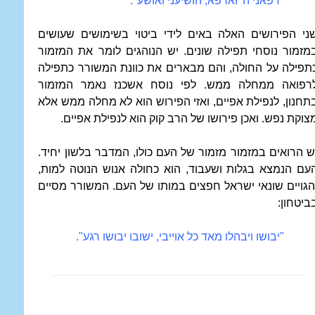
"רפאני ה' וארפא, הושיעני ואושע".
ני הפירושים האלה באים לידי ביטוי בשימושים שעושים
מזמור נוסחי תפילה שונים. יש הנוהגים לומר את המזמור
תפילה על החולה, והם מבארים את כוונת המשורר כתפילה
רפואה ממחלה ממש. לפי נוסח אשכנז נאמר המזמור
תחנון, לנפילת אפיים, ואזי הפירוש הוא לא מחלה ממש אלא
צוקת נפש. ואכן פירושו של הרב קוק הוא לנפילת אפיים.
ש הרואים במזמור מזמור של העם כולו, המדבר בלשון יחיד.
עם הנמצא בגלות ושעבוד, הוא כחולה אנוש הנוטה למות,
הגויים שונאי ישראל חפצים במותו של העם. המשורר מסיים
ביטחון:
"יבושו ויבהלו מאד כל אוייבי, ישובו יבושו רגע".