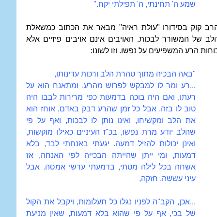
שמע ה' תחינתי, ה' תפילתי יקח."
רב קוק בסידורו "עולת ראיה" מבאר את הכתוב כמשאלת
לב של המשורר לבכות. האויבים אינם אויבים פיזיים אלא
וחות הרע המשפיעים על נפשו. וזו לשונו:
"באה הבכיה מתוך טהרת הלב ורכות עדינותו,
...רע ומר לו למבקש לפרוש מהרע, ומתאנח הוא על
רעתו, ואם היה בוכה בדמעות כפי מרירות לבבו היה
טוב לו בזה. אבל כל זמן שהרע דבק באדם, אוחז הוא
את הלב ומקשיחו, ואינו נותן לו לבכות, ואף על פי
שהלב יודע מרת נפשו, בכ"ז העיניים כאילו מוקשות,
ואינן יכולות להזיל דמעה. יגעתי באנחתי לבד, בלא
דמעות, ומי ייתן שהייתה הבכייה לפי האנחה, אז
אשחה בכל לילה מטתי, בדמעתי ערשי אמסה. אבל
עיני עששה, חזקה,
...אכן, הקב"ה לפניו נגלו כל תעלומות, ויקבל את הקול
של בכי, אף על פי שהוא בלא דמעות, שאין מניעת