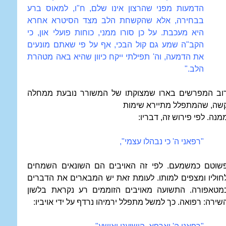
הדמעות מפני שהרצון אינו שלם, ח"ו, למאוס ברע
בבחירה, אלא שהקשחת הלב מצד הסיטרא אחרא
היא מעכבת. על כן סורו ממני, כוחות פועלי און, כי
הקב"ה שמע גם קול הבכי, אף על פי שאתם מונעים
את הדמעה, וה' תפילתי ייקח כיוון שהיא באה מטהרת
הלב."
וב המפרשים בארו שמצוקתו של המשורר נובעת ממחלה
שה, שהמתפלל מתיירא שימות
מנה. לפי פירוש זה, דבריו:
"רפאני ה' כי נבהלו עצמי",
שוטם כמשמעם. לפי זה האויבים הם השונאים השמחים
חוליו ומצפים למותו. לעומת זאת יש המבארים את הדברים
מטאפורה. התשועה מאויבים הזוממים רע נקראת בלשון
שירה: רפואה. כך למשל מתפלל ירמיהו נרדף על ידי אויביו: