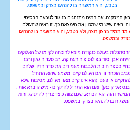
בטבע, והוא המשגיח בו להנהיגו בצדק ובמשפט.
כאן המסקנה. אם המים מתנהגים בניגוד לטבעם הבסיסי -
והי ראיה שיש מי שמכוון את הימצאם כך. זו ראיה שהעולם
ומד תמיד ברצון רוצה, ולא בטבע, והוא המשגיח בו להנהיגו
צדק ובמשפט.
הסתכלות בעולם כנקודת מוצא להוכחה לקיומו של האלוקים
ייתה אבן יסוד בפילוסופיה העתיקה. רב סעדיה גאון ורבנו
חיי בספר חובות הלבבות מעמידים את סדר הדיון שלהם
ביב הוכחה זו: אם העולם קיים, משמע שהוא התחיל
התקיים אי פעם. (הוא אינו קיים מאז ומעולם, מסיבות שלא
כנס אליהן כאן). ואם הוא התחיל להתקיים - מישהו ברא אותו.
המישהו הזה הוא הבורא, שגם צווה כיצד צריך להתנהג. והוא
משגיח בו להנהיגו בצדק ובמשפט.