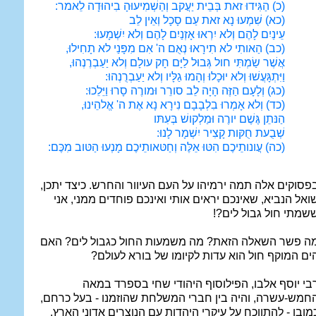
(כ) הַגִּידוּ זאת בְּבֵית יַעֲקב וְהַשְׁמִיעוּהָ בִיהוּדָה לֵאמר:
(כא) שִׁמְעוּ נָא זאת עַם סָכָל וְאֵין לֵב
עֵינַיִם לָהֶם וְלא יִרְאוּ אָזְנַיִם לָהֶם וְלא יִשְׁמָעוּ:
(כב) הַאותִי לא תִירָאוּ נְאֻם ה' אִם מִפָּנַי לא תָחִילוּ,
אֲשֶׁר שַׂמְתִּי חול גְּבוּל לַיָּם חָק עולָם וְלא יַעַבְרֶנְהוּ,
וַיִּתְגָּעֲשׁוּ וְלא יוּכָלוּ וְהָמוּ גַלָּיו וְלא יַעַבְרֻנְהוּ:
(כג) וְלָעָם הַזֶּה הָיָה לֵב סורֵר וּמורֶה סָרוּ וַיֵּלֵכוּ:
(כד) וְלא אָמְרוּ בִלְבָבָם נִירָא נָא אֶת ה' אֱלהֵינוּ,
הַנּתֵן גֶּשֶׁם יורֶה וּמַלְקושׁ בְּעִתּו
שְׁבֻעת חֻקּות קָצִיר יִשְׁמָר לָנוּ:
(כה) עֲונותֵיכֶם הִטּוּ אֵלֶּה וְחַטּאותֵיכֶם מָנְעוּ הַטּוב מִכֶּם:
פסוקים אלה תמה ירמיהו על העם העיוור והחרש. כיצד יתכן,
ואל הנביא, שאינכם יראים אותי ואינכם פוחדים ממני, אני
שמתי חול גבול לים?!
ה פשר השאלה הזאת? מה משמעות החול כגבול לים? האם
ים המוקף חול הוא עדות לקיומו של בורא לעולם?
בי יוסף אלבו, הפילוסוף היהודי שחי בספרד במאה
חמש-עשרה, והיה בין חברי המשלחת שהוזמנו - בעל כרחם,
מובן - להתווכח על עיקרי היהדות עם הנוצרים אדוני הארץ,