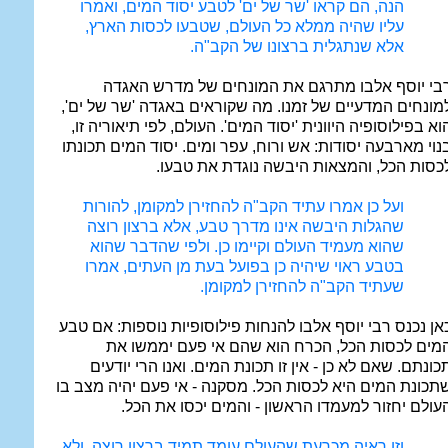
הנה, הם קראו 'שר של ים' לטבע יסוד המים, ואמרו
עליו שהיה ממלא כל העולם, שטבעו לכסות הארץ,
אלא שנתגלית ברצונו של הקב"ה.
בי יוסף אלבו מתרגם את המונחים של מדרש האגדה
מונחים המדעיים של זמנו. מה שקוראים באגדה 'שר של ים',
וא בפילוסופיה היוונית 'יסוד המים'. העולם, לפי תיאוריה זו,
נוי מארבעה יסודות: אש ורוח, עפר ומים. יסוד המים תכונתו
כסות הכל, והמצאות היבשה נוגדת את טבעו.
ועל כן אמרו עתיד הקב"ה להחזירן למקומן, להורות
שהגלות היבשה אינו מדרך טבע, אלא ברצון רוצה
שהוא מעמיד העולם וקיימו כן. ולפי שהדבר שהוא
בטבע ראוי שיהיה כן בפועל בעת מן העתים, אמרו
שעתיד הקב"ה להחזירן למקומן.
אן נכנס רבי יוסף אלבו להנחות פילוסופיות נוספות: אם טבע
מים לכסות הכל, הכרח הוא שהם אי פעם יממשו את
כונתם. שאם לא כן - אין זו תכונת המים. ואנו הרי יודעים
תכונת המים היא לכסות הכל. מסקנה - אי פעם יהיה מצב בו
עולם יחזור למעמדו הראשון - והמים יכסו את הכל.
וזו ראיה מכרעת שהעולם עומד תמיד ברצון רוצה, ולא