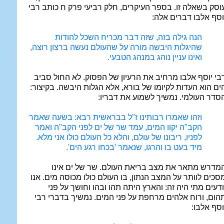
וסק בשאלה זו. בספר העיקרים, חלק רביעי פרק ח כותב רבי
וסף אלבו דברים אלה:
הנה גילה בזה, שזה דבר מכריח השכל להודות
שהיגלות היבשה מורה על שהעולם נעשה ברצון רוצה,
ואינו עניין נוהג במנהג הטבעי.
בי יוסף אלבו מרחיב את הרעיון של הפסוק. לא החול סביב
ים הוא העדות לקיומו של בורא, אלא הגלות היבשה. בקיצור:
סדר העולמי. נמשיך לשמוע את דבריו:
וזהו שאמרו רבותינו ז"ל בבראשית רבא: בשעה שאמר
הקב"ה יקוו המים, עמד שר של ים לפני הקב"ה ואמר
לפניו, ריבונו של עולם, והלא כל העולם כולו אני מלא.
מיד בעט בו והרגו, שנאמר 'בכחו רגע הים'.
מדרש מתאר את מצב בריאת העולם. שר של ים אינו
סכים לוותר על המצב הנתון, בו העולם כולו מכוסה מים. אנו
ודעים מתי היה זה: והארץ היתה תהו ובהו וחושך על פני
הום, ורוח אלהים מרחפת על פני המים. נמשיך בדברי רבי
וסף אלבו: