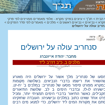
 הבית
>
תנ"ך
>
עיונים בפרקי מקרא - אלפי מאמרים ממויינים לפי פרקי
קרא
>
נביאים
>
נביאים ראשונים
>
מלכים
>
מאמרים לפי סדר הפרקים
>
חריב עולה על ירושלים
סנחריב עולה על ירושלים
מחבר: יהודה אייזנברג
מלכים ב, כ"ב דה"ב ל"ד
סעו של סנחריב מלך אשור על ירושלים היה מאורע
השאיר את רישמו בדברי הנביאים. בשלושה מקומות
מקרא מפורט סיפור מסעו של סנחריב: במלכים ב' יח-יט,
ישעיהו לו-לז, ובדברי הימים ב לב. שלושת התיאורים
קבילים, כאשר התיאור בדברי הימים תמציתי יותר, ומכיל
רט אחד שאינו כתוב במלכים ובישעיהו: העובדה שחזקיהו
תם את מקורות המים ליד ירושלים, כדי למנוע מים רבים