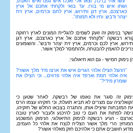
"עשו אתי ברכה, וצאו אלי ואכלו איש גפנו ואיש תאנתו,
ושתו איש מי בורו. עד בואי ולקחתי אתכם אל ארץ
כארצכם, ארץ דגן ותירוש, ארץ לחם וכרמים, ארץ זית
יצהר ודבש. וחיו ולא תמותו".
שקר בנימוק זה זועק לשמים: להגליית המונים לארץ רחוקה
ורא רבשקה "ולקחתי אתכם אל ארץ כארצכם, ארץ דגן
תירוש, ארץ לכם וכרמים, ארץ זית יצהר ודבש". והשומעים
ריכים להאמין להבטחה, ולהתמסר למלך אשור.
) נימוק חמישי - גם הוא תיאולוגי:
"ההצל הצילו אלהי הגויים איש את ארצו מיד מלך אשור?
איה אלהי חמת וארפד איה אלהי פרווים... וכי הצילו את
שומרון מידי?"
ימוק זה סוגר את נאומו של רבשקה. לאחר שטען כי
קואליציה עם מצרים לא תביא תועלת, וכי חזקיהו עצמו הרס
ת המזבחות שיצילו אותו, והתגרה בצבאו החלש של חזקיהו,
ניסה לפתות את העם כי טוב להיכנע ולעבור לארץ טובה
ארצם - הגיע רבשקה לנימוק התיאולוגי, הנימוק המשכנע
המוחץ: הרי מלך אשור הצליח לנצח את אלהי כל העמים,
מדוע חושבים אתם כי אלהיכם חזק מאלהי אשור?