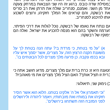
מסילת שדה כובס. ברגע זה היו שני הצבאות במרחק צעקה
חד מן השני. ואמנם, סנחריב שולח את תרתן ואת רב סריס
את רבשקה, והם קוראים אל המלך חזקיהו, ורוצים לשכנע
ותו להיכנע לסנחריב.
ם ננתח את נאומו של רבשקה, נוכל לגלות את דרכי הפיתוי,
ערמה והשקר בהם הוא מנסה להכניע את ישראל. ואלה הם
ימוקיו של רבשקה:
א) "על מי בטחת, כי מרדת בי? עתה הנה בטחת לך על
משענת הקנה הרצוץ הזה, על מצרים, אשר יסמך איש עליו
ובא בכפו ונקבה. כן פרעה מלך מצרים לכל הבוטחים בו".
טענה היא זו: כרת ברית עם מלך מצרים. מדוע חושב אתה כי
רית זו תציל אותך? האם הציל מלך מצרים את מי מאוהביו?
) נימוק שני, תיאולוגי:
"וכי תאמרון אלי אל ה' אלקינו בטחנו. הלוא הוא אשר הסיר
חזקיהו את במותיו ואת מזבחותיו, ויאמר ליהודה ולירושלים
לפני המזבח הזה תשתחוו בירושלים".