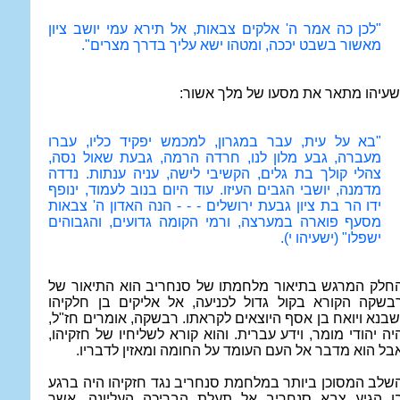
"לכן כה אמר ה' אלקים צבאות, אל תירא עמי יושב ציון
מאשור בשבט יככה, ומטהו ישא עליך בדרך מצרים".
שעיהו מתאר את מסעו של מלך אשור:
"בא על עית, עבר במגרון, למכמש יפקיד כליו, עברו
מעברה, גבע מלון לנו, חרדה הרמה, גבעת שאול נסה,
צהלי קולך בת גלים, הקשיבי לישה, עניה ענתות. נדדה
מדמנה, יושבי הגבים העיזו. עוד היום בנוב לעמוד, ינופף
ידו הר בת ציון גבעת ירושלים - - - הנה האדון ה' צבאות
מסעף פוארה במערצה, ורמי הקומה גדועים, והגבוהים
ישפלו" (ישעיהו י).
חלק המרגש בתיאור מלחמתו של סנחריב הוא התיאור של
בשקה הקורא בקול גדול לכניעה, אל אליקים בן חלקיהו
שבנא ויואח בן אסף היוצאים לקראתו. רבשקה, אומרים חז"ל,
יה יהודי מומר, וידע עברית. והוא קורא לשליחיו של חזקיהו,
בל הוא מדבר אל העם העומד על החומה ומאזין לדבריו.
שלב המסוכן ביותר במלחמת סנחריב נגד חזקיהו היה ברגע
ו הגיע צבא סנחריב אל תעלת הבריכה העליונה, אשר