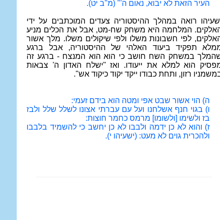
העיר הזאת לא יבוא, נאום ה'" (מ"ב יט).
שעיהו רואה במהלך ההיסטוריה צעדים המוכתבים על ידי
אלקים. המלחמה היא משחק שח-מט, אבל את הכלים מניע
אלקים, לפי חשבונות משלו ולפי שיקולים משלו. מלך אשור
מלא תפקיד ביעוד האלהי של ההיסטוריה, אבל ברגע
המלך במשחק השח חושב כי הוא הוא המנצח - ברגע זה
פסיק הוא למלא את ייעודו. ואז "ישלח האדון ה' צבאות
משמניו רזון, ותחת כבודו ייקד יקוד כיקוד אש".
ה) הוי אשור שבט אפי ומטה הוא בידם זעמי:
ו) בגוי חנף אשלחנו ועל עם עברתי אצונו לשלל שלל ולבז
בז ולשימו [ולשומו] מרמס כחמר חוצות:
ז) והוא לא כן ידמה ולבבו לא כן יחשב כי להשמיד בלבבו
ולהכרית גוים לא מעט: (ישעיהו י).