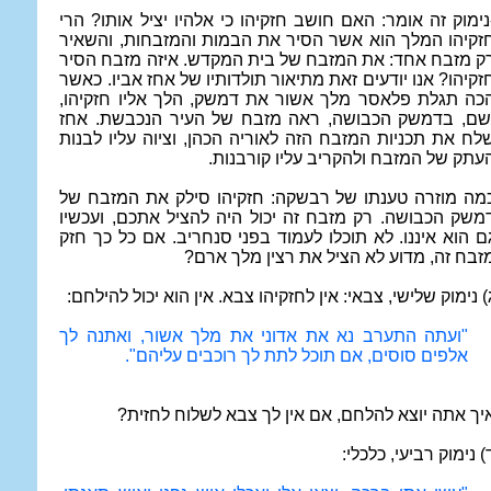
נימוק זה אומר: האם חושב חזקיהו כי אלהיו יציל אותו? הרי
זקיהו המלך הוא אשר הסיר את הבמות והמזבחות, והשאיר
ק מזבח אחד: את המזבח של בית המקדש. איזה מזבח הסיר
זקיהו? אנו יודעים זאת מתיאור תולדותיו של אחז אביו. כאשר
כה תגלת פלאסר מלך אשור את דמשק, הלך אליו חזקיהו,
שם, בדמשק הכבושה, ראה מזבח של העיר הנכבשת. אחז
לח את תכניות המזבח הזה לאוריה הכהן, וציוה עליו לבנות
עתק של המזבח ולהקריב עליו קורבנות.
מה מוזרה טענתו של רבשקה: חזקיהו סילק את המזבח של
משק הכבושה. רק מזבח זה יכול היה להציל אתכם, ועכשיו
ם הוא איננו. לא תוכלו לעמוד בפני סנחריב. אם כל כך חזק
זבח זה, מדוע לא הציל את רצין מלך ארם?
) נימוק שלישי, צבאי: אין לחזקיהו צבא. אין הוא יכול להילחם:
"ועתה התערב נא את אדוני את מלך אשור, ואתנה לך
אלפים סוסים, אם תוכל לתת לך רוכבים עליהם".
יך אתה יוצא להלחם, אם אין לך צבא לשלוח לחזית?
) נימוק רביעי, כלכלי: