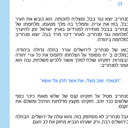
כ).
נחריב יוצא נגד בבל, ומצליח להכותה. הוא כובש את העיר
בל, בוזז את עריה, וממליך בה מלך מטעמו. מלחמתו של
נחריב בבבל מותירה למורדים בארץ ישראל זמן להיערך
מלחמה נגד סנחריב. לאחר דיכוי מרד בבל, יוצא סנחריב
מלחמה ביהודה.
ואו של סנחריב לירושלים עורר בהלה גדולה ביהודה.
מלכים ב' יח מסופר על הצלחתו לתפוס את כל ערי יהודה
בצורות. חזקיהו שולח למלך אשור ללכיש משלחת, ובה הוא
ומר לסנחריב:
."
חטאתי, שוב מעלי, את אשר תתן עלי אשא
"
נחריב מטיל על חזקיהו קנס של שלש מאות כיכר כסף
שלשים ככר זהב. חזקיהו מקצץ מדלתות ההיכל ומשלם את
קנס.
בל סנחריב לא מסתפק בזה, והוא עולה על ירושלים. הבהלה
ירושלים רבה, ורק ישעיהו הנביא מחזק את לב העם.