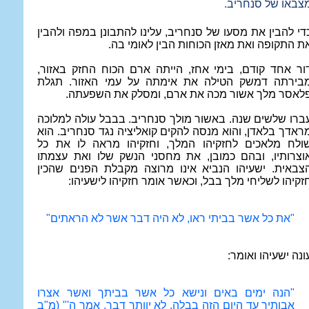
צבאו של סנחריב.
די להבין את מסעו של סנחריב, עלינו להתבונן במפה ולהבין
ת התקופה ואת מאזן הכוחות הבין לאומי בה.
ור אחד קודם, בימי אחז, הייתה ארם הכוח החזק באזור,
בירתה דמשק הטילה את אימתה על עמי האזור. תגלת
לאסר מלך אשור מכה את ארם, ומסלק את השפעתה.
ברו שלשים שנה. באשור מולך סנחריב. בבבל עולה למלוכה
ראדך בלאדן, והוא מנסה להקים קואליציה נגד סנחריב. הוא
ולח מלאכים לחזקיהו המלך, וחזקיהו מראה לו את כל
וצרותיו, ובהם כמובן, את מחסני הנשק שלו ואת עצמתו
צבאית. ישעיהו הנביא אינו מרוצה מקבלת הפנים שהכין
זקיהו לשליחי מלך בבל, וכאשר אומר חזקיהו לישעיהו:
"
את כל אשר בביתי ראו, לא היה דבר אשר לא הראתים
"
ונה ישעיהו ואומר:
"הנה ימים באים ונישא כל אשר בביתך ואשר אצרו
אבותיך עד היום הזה בבלה, לא יוותר דבר, אמר ה'" (מ"ב