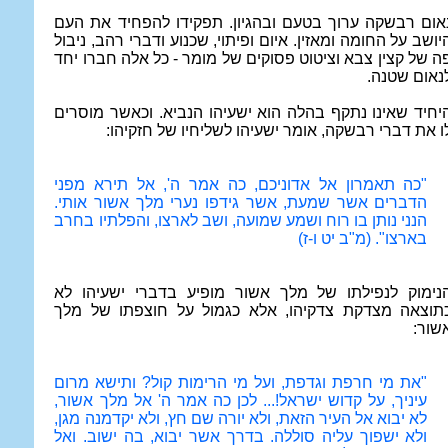
אום רבשקה ערוך בטעם ובהגיון. תפקידו להפחיד את העם
יושב על החומה ומאזין. איום ופיתוי, שכנוע ודברי רהב, ניבול
ה של קצין צבא וציטוט פסוקים של מומר - כל אלה חברו יחד
נאום שטנה.
יחיד שאינו נתקף בהלה הוא ישעיהו הנביא. וכאשר מוסרים
ו את דברי רבשקה, אומר ישעיהו לשליחיו של חזקיהו:
"כה תאמרון אל אדוניכם, כה אמר ה', אל תירא מפני
הדברים אשר שמעת, אשר גידפו נערי מלך אשור אותי.
הנני נותן בו רוח ושמע שמועה, ושב לארצו, והפלתיו בחרב
בארצו". (מ"ב יט ו-ז)
נימוק לנפילתו של מלך אשור מופיע בדברי ישעיהו לא
תוצאה מצדקת צדקיהו, אלא כגמול על חוצפתו של מלך
שור:
"את מי חרפת וגדפת, ועל מי הרימות קול? ותישא מרום
עיניך, על קדוש ישראל!... לכן כה אמר ה' אל מלך אשור,
לא יבוא אל העיר הזאת, ולא יורה שם חץ, ולא יקדמנה מגן,
ולא ישפוך עליה סוללה. בדרך אשר יבוא, בה ישוב. ואל