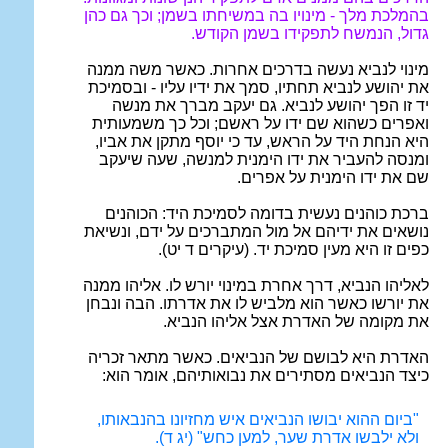
בהמלכת מלך - מינויו בה במשיחתו בשמן; וכך גם כהן
גדול, הנמשח לתפקידו בשמן הקודש.
מינוי לנביא נעשה בדרכים אחרות. כאשר משה ממנה
את יהושע לנביא תחתיו, סמך את ידיו עליו - ובסמיכת
יד זו הפך יהושע לנביא. גם יעקב מברך את מנשה
ואפרים כשהוא שם ידו על ראשם; וכל כך משמעותית
היא הנחת היד על הראש, עד כי יוסף מתקן את אביו,
ומנסה להעביר את ידו הימנית למנשה, שעה שיעקב
שם את ידו הימנית על אפרים.
ברכת כוהנים נעשית בדומה לסמיכת היד: הכוהנים
נושאים את ידיהם אל מול המתברכים על ידם, ונשיאת
כפים זו היא מעין סמיכת יד. (עיקרים ד יט).
לאליהו הנביא, דרך אחרת במינוי יורש לו. אליהו ממנה
את יורשו כאשר הוא מלביש לו את אדרתו. הבה ונבחן
את מקומה של האדרת אצל אליהו הנביא.
האדרת היא לבושם של הנביאים. כאשר מתאר זכריה
כיצד הנביאים מסתירים את נבואותיהם, אומר הוא:
"
ביום ההוא יבושו הנביאים איש מחזיונו בהנבאותו,
ולא ילבשו אדרת שער, למען כחש" (יג ד).