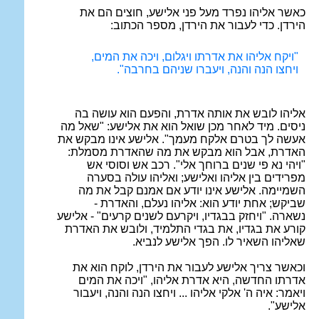
כאשר אליהו נפרד מעל פני אלישע, חוצים הם את
הירדן
.
כדי לעבור את הירדן, מספר הכתוב:
"
ויקח אליהו את אדרתו ויגלום, ויכה את המים,
ויחצו הנה והנה
,
ויעברו שניהם בחרבה".
אליהו לובש את אותה אדרת, והפעם הוא עושה בה
ניסים. מיד לאחר מכן שואל הוא את אלישע: "שאל מה
אעשה לך בטרם אלקח מעמך". אלישע אינו מבקש את
האדרת, אבל הוא מבקש את מה שהאדרת מסמלת:
"ויהי נא פי שנים ברוחך אלי". רכב אש וסוסי אש
מפרידים בין אליהו ואלישע; ואליהו עולה בסערה
השמיימה. אלישע אינו יודע אם אמנם קבל את מה
שביקש; אחת יודע הוא: אליהו נעלם, והאדרת -
נשארה. "ויחזק בבגדיו
,
ויקרעם לשנים קרעים" - אלישע
קורע את בגדיו, את בגדי התלמיד, ולובש את האדרת
שאליהו השאיר לו. הפך אלישע לנביא.
וכאשר צריך אלישע לעבור את הירדן, לוקח הוא את
אדרתו החדשה, היא אדרת אליהו, "ויכה את המים
ויאמר: איה ה' אלקי אליהו ... ויחצו הנה והנה, ויעבור
אלישע".