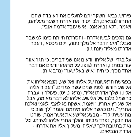
פירוש: נביאי השקר ירצו להעלים את העובדה שהם
התחזו לנביאים
,
ולכן יסירו את אדרת השער מעליהם,
ויאמרו: "לא נביא אנכי, איש עובד אדמה אנכי".
גם מלכים לבשו אדרת - והסרתה הייתה סימן למשבר
ואבל: "ויגע הדבר אל מלך נינוה, ויקם מכסאו, ויעבר
אדרתו מעליו" (יונה ג ו).
על בגדיו של אליהו יודעים אנו שני דברים: כי חגר אזור
עור במתניו, ואדרת לגופו. על מראהו יודעים אנו דבר
אחד נוסף: כי היה "איש בעל שער" (מ"ב א ח).
בפגישה הראשונה של אליהו ואלישע, מוצא אליהו את
אלישע חורש ולפניו שנים עשר צמדים. "ויעבור אליהו
אליו
,
וישלך אדרתו אליו". (מ"א יט יט). פעולה זו עברה
כחשמל בלבו של אלישע. אליהו לא דבר מאומה, אבל
אלישע רץ אחריו, "ויאמר: אשקה נא לאבי ולאמי ואלכה
אחריך". וגם כאשר אליהו מיתמם ואומר "לך שוב כי
מה עשיתי לך" - מבצע אלישע את אשר אמר: שוחט
את הבקר
,
נפרד מביתו, והולך אחרי אליהו לשרתו. וכל
זאת בתגובה לכך שאליהו משליך אליו את אדרתו -
אדרת הנביאים.