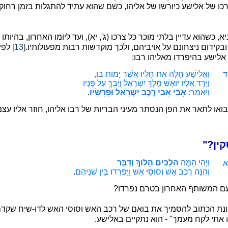
ו של אלישע כיורשו של אליהו, כשם שהוא עתיד להתגלות בזמן רחוק
 כשהוא עדיין בלתי מוכר כל צרכו (ג', יא), ועד ליומו האחרון, בהיותו 
קידום ניצחונם על אויביהם, ולכך מוקדשות רבות מפעולותיו.
[13]
לפיכ
אלישע בהיפרדו מאליהו רבו:
וֶאֱלִישָׁע חָלָה אֶת חָלְיו אֲשֶׁר יָמוּת בּו,
ד
וַיֵּרֶד אֵלָיו יואָשׁ מֶלֶךְ יִשְרָאֵל וַיֵּבְךְּ עַל פָּנָיו
וַיּאמַר
:
אָבִי אָבִי רֶכֶב יִשְרָאֵל וּפָרָשָׂיו
.
 לתאר את הפן הנסתר מעיני הבריות של רבו אליהו, חוזר אליו עצמו ב
וַיְהִי הֵמָּה
הלְכִים הָלוךְ וְדַבֵּר
א
וְהִנֵּה רֶכֶב אֵשׁ וְסוּסֵי אֵשׁ וַיַּפְרִדוּ בֵּין שְׁנֵיהֶם
.
עם המשותף האחרון בטרם נפרדו?
ונת הכתוב להסמיך את בואם של רכב האש וסוסי האש לדו-שיח שקדם 
ה אתי לקח מעמך" - הוא נתקיים באלישע.