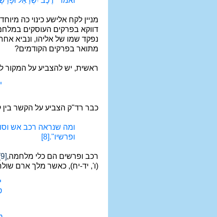
ואמר "רֶכֶב יִשְׂרָאֵל וּ
מניין לקח אלישע כינוי כה מיו
דווקא בפרקים העוסקים במלחמו
נפקד שמו של אליהו, ונביא אחר, מ
מתואר בפרקים הקודמים?
ראשית, יש להצביע על המקור לד
י
כבר רד"ק הצביע על הקשר בין ק
ומה שנראה רכב אש וסוסי
ופרשיו".
[8]
רכב ופרשים הם כלי מלחמה,
[9]
(ו', יד-יח), כאשר מלך ארם שול
י
ט
ט