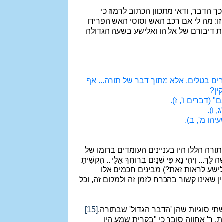
כך הדבר, ודאי מתכוון הכתוב לרמוז כי
זו: מה לי אם רכב האש וסוסי האש הפרידו
את דיבורם של אליהו ואלישע בשעה הגדולה
ים בטלים, אלא מתוך דבר של תורה... אף
ין?
" (דברים ו', ז).
 ו).
הו מ', ב).
רה הללו היו בעניינים העומדים ברומו של
נָא פִּי שְׁנַיִם בְּרוּחֲךָ אֵלָי... הִקְשִׁיתָ
לישע לראות זאת?) מבינים חכמים אלו
שאינו קשור בהכרח לזמן זה ולמקום זה, וכל
שתי סוגיות שהן 'הדבר הגדול' שבתורה,
[15]
 ר' אחווה סובר כי "בקרית שמע היו