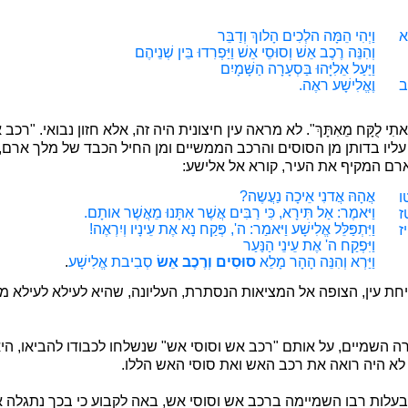
א
וַיְהִי הֵמָּה הלְכִים הָלוךְ וְדַבֵּר
וְהִנֵּה רֶכֶב אֵשׁ וְסוּסֵי אֵשׁ וַיַּפְרִדוּ בֵּין שְׁנֵיהֶם
וַיַּעַל אֵלִיָּהוּ בַּסְעָרָה הַשָּׁמָיִם
ב
וֶאֱלִישָׁע ראֶה.
 אתִי לֻקָּח מֵאִתָּךְ". לא מראה עין חיצונית היה זה, אלא חזון נבואי. "
גן עליו בדותן מן הסוסים והרכב הממשיים ומן החיל הכבד של מלך ארם,
רם המקיף את העיר, קורא אל אלישע:
אֲהָהּ אֲדנִי אֵיכָה נַעֲשֶה?
ו
וַיּאמֶר
:
אַל תִּירָא, כִּי רַבִּים אֲשֶׁר אִתָּנוּ מֵאֲשֶׁר אותָם.
ז
וַיִּתְפַּלֵּל אֱלִישָׁע וַיּאמַר: ה', פְּקַח נָא אֶת עֵינָיו וְיִרְאֶה!
יז
וַיִּפְקַח ה' אֶת עֵינֵי הַנַּעַר
וַיַּרְא וְהִנֵּה הָהָר מָלֵא
סוּסִים וְרֶכֶב אֵשׂ
סְבִיבת אֱלִישָׁע
.
יחת עין, הצופה אל המציאות הנסתרת, העליונה, שהיא לעילא לעילא 
רה השמיים, על אותם "רכב אש וסוסי אש" שנשלחו לכבודו להביאו, היא
, לא היה רואה את רכב האש ואת סוסי האש הללו.
 בעלות רבו השמיימה ברכב אש וסוסי אש, באה לקבוע כי בכך נתגלה אל