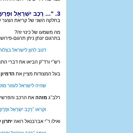
3. "... רֶכֶב יִשְׁרָאֵל וּפָרָשָׂיו"
בחלקה השני של קריאת הצער שלו, מ
מה משמעו של כינוי זה?
בתרגום יונתן ניתן תרגום-פירוש 
דטב להון לישראל בצלות
רש"י ורד"ק הביאו את דברי התר
בעל המצודות מציין את
הדמיון
ב
שהיה לישראל לעזור מול
רלב"ג
מזהה
את הרכב והפרשים 
וקראו "רֶכֶב יִשְׂרָאֵל ו
ואילו ר"י אברבנאל רואה
יתרון
ל