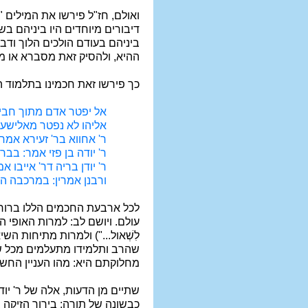
ואולם, חז"ל פירשו את המילים "ה
דיבורים מיוחדים היו ביניהם בש
ביניהם בעודם הולכים הלוך ודב
ההיא, ולהסיק זאת מסברא או מד
כך פירשו זאת חכמינו בתלמוד ה
אל יפטר אדם מתוך חביר
אליהו לא נפטר מאלישע א
ר' אחווא בר' זעירא אמר:
ר' יודה בן פזי אמר: בבר
ר' יודן בריה דר' אייבו 
ורבנן אמרין: במרכבה הי
לכל ארבעת החכמים הללו ברור, 
עולם. ויושם לב: למרות האופי האישי ו
לִשְׁאול...") ולמרות מתיחות ה
שהרב ותלמידו מתעלמים מכל שעבר
מחלוקתם היא: מהו העניין החשו
שתיים מן הדעות, אלה של ר' יוד
כבשונה של תורה: בירור הזיקה 