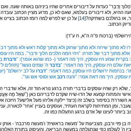
ָלוךְ וְדַבֵּר" כעדות על דיבורים אחרים שהיו ביניהם באותה שעה. ואם 
עה ההיא, ולא דיבורים בעלמא, שאם לא כן, מדוע מציין הכתוב עובדה 
ר, או בהולכם בשתיקה?
[14]
על כן יש לפרש לְמה רומז הכתוב בציינו 
יוק הכתוב.
ירושלמי (ברכות פ"ה ה"א, ח ע"ד):
ו לא מתוך שיחה ולא מתוך שחוק ולא מתוך קלות ראש ולא מתוך דבר
לא מתוך דבר של תורה: "ויהי המה הלכים הלוך ודבר". במה היו עוסק
 בקרית שמע היו עוסקין, היך מה דאמר (- כמו שהוא אומר): "
ודברת
בם
יאת עולם היו עוסקין, היך מה דאמר: "
בדבר
ה' שמים נעשו" (תהלים ל"ג,
אמר: בנחמות ירושלים היו עוסקין, כמה דאמר: "
דברו
על לב ירושלם" (ישעי
ו עוסקין, היך מה דאת אמר: "והנה
רכב
אש וסוסי אש וגו'".
שלא רק שהיו עוסקים בדברי תורה ברגע נורא-הוד זה, אלא שדברי התו
המתוח קמעא של הדו-שיח שקדם לדבריהם כאן ("שְׁאַל מָה אֶעֱשֶה לָּךְ... וִיהִי 
שיא השוררת בסיפור בשלב זה (כיצד יילקח אליהו מעל אלישע? היזכה א
, ומן המתיחות לקראת העתיד, ועוסקים בעניין 'אחר' לכאורה, עניין 
ב ביותר לעיונו של אדם ברגע התעלות כמו זה.
ה בן פזי ורבנן, מצביעות על 'מעשה בראשית' ו'מעשה מרכבה' - אותן 
בין ה' לעולמו כפי שנתגלתה במעשה הבריאה, והעיסוק בתורת האלוהות.