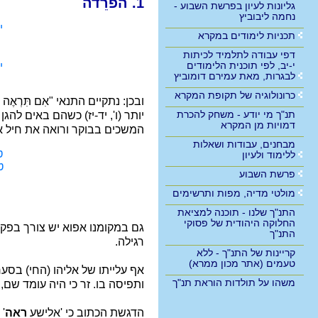
1. הפרֵדה
גליונות לעיון בפרשת השבוע -
נחמה ליבוביץ
י
תכניות לימודים במקרא
דפי עבודה לתלמיד לכיתות
י-יב, לפי תוכנית הלימודים
י
לבגרות, מאת עמירם דומוביץ
כרונולוגיה של תקופת המקרא
ובכן: נתקיים התנאי "אִם תִּרְאֶה
תנ"ך מי יודע - משחק להכרת
יותר (ו', יד-יז) כשהם באים לה
דמויות מן המקרא
המשכים בבוקר ורואה את חיל א
מבחנים, עבודות ושאלות
ט
ללימוד ולעיון
ט
פרשת השבוע
מולטי מדיה, מפות ותרשימים
התנ"ך שלנו - תוכנה למציאת
החלוקה היהודית של פסוקי
גם במקומנו אפוא יש צורך בפק
התנ"ך
רגילה.
קריינות של התנ"ך - ללא
טעמים (אתר מכון ממרא)
אף עלייתו של אליהו (החי) בסע
משהו על תולדות הוראת תנ"ך
ותפיסה בו. זר כי היה עומד שם
הדגשת הכתוב כי 'אלישע
ראה
'