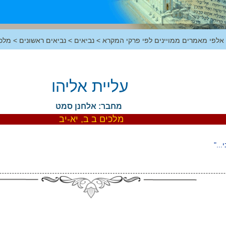
 אלפי מאמרים ממויינים לפי פרקי המקרא
>
נביאים
>
נביאים ראשונים
>
מלכ
עליית אליהו
מחבר: אלחנן סמט
מלכים ב ב, יא-יב