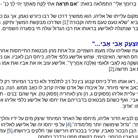
ִם בְּרוּחֲךָ אֵלָי" התמלאה בזאת: "
אִם תִּרְאֶה
אתִי לֻקָּח מֵאִתָּךְ יְהִי לְךָ כֵן" -
ום עלייתו של אליהו, הוא ממשיך דרכו של רבו כיורש נאמן, אך גם 
נביא "שלא טעם טעם מיתה וקבורה"
[1]
ושדרכו מבקשת המשך ותיקון. ה
ר שנתגלה לאלישע בראותו את רבו הגדול עולה חי בסערה השמיים. זו
ת שאליהו עלה מעמו השמיים, וכל אחת מהן מבטאת התייחסות אחרת
ע היחס האישי, האינטימי, שחש אלישע כלפי אליהו, כיחס הבן לאביו. אנ
נָּא לְאָבִי וּלְאִמִּי וְאֵלְכָה אַחֲרֶיךָ". אלישע עזב אז את אביו ואת אמו הממשיים 
ת אב חדשה.
[2]
, ראו אותו חז"ל כיחס קבוע בין כל רב לתלמיד ולא כדבר המיוחד רק ל
י לכאב אישי מיוחד, על איבודו של אדם שהיה קרוב לו כאָב ממש. הנה, 
פני עליית אליהו (פסוקים ג, ה) והן לאחריה (פסוק טז). אף שהם 'בנים 
'אבי'. ואף כשהם מבטאים בדבריהם את יחסו של אלישע כלפי אליהו אי
'אדון'.
ים לנביא הדור אליהו, מיחסו של האחד המיוחד שיצק מים על ידיו והל
: "גדול שימושה יותר מלימודה".
[4]
על פי יחסו זה של אלישע לאליהו כב
" כבקשת הבן הבכור מאביו, שיכיר בבכורתו ויורישנו שני חלקים בירושתו.
[5]
עוד 
הו כאביו הרוחני, בעצם בקשתו ממנו ובדרך ניסוחה.