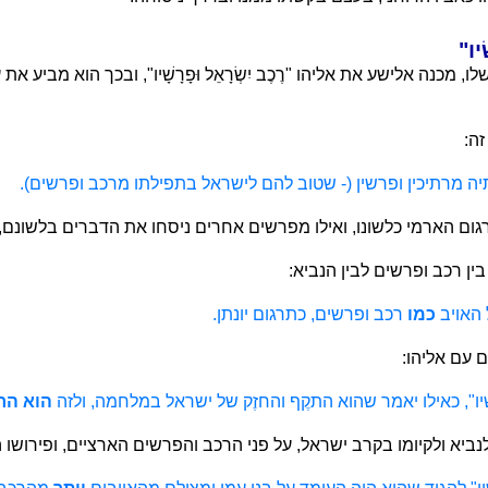
כנה אלישע את אליהו "רֶכֶב יִשְׂרָאֵל וּפָרָשָׁיו", ובכך הוא מביע את
זה:
יה מרתיכין ופרשין (- שטוב להם לישראל בתפילתו מרכב ופרשים).
גום הארמי כלשונו, ואילו מפרשים אחרים ניסחו את הדברים בלשונם,
ין רכב ופרשים לבין הנביא:
 האויב
כמו
רכב ופרשים, כתרגום יונתן.
עם אליהו:
ּפָרָשָׁיו", כאילו יאמר שהוא התקֶף והחזֶק של ישראל במלחמה, ולזה
הוא הר
נביא ולקיומו בקרב ישראל, על פני הרכב והפרשים הארציים, ופירושו 