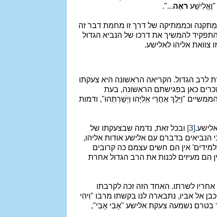
 "וֶאֱלִישָׁע
ראֶה
...".
כמְתקנה וכממתיקה של דרך זו מחמת דבר זה
תפקיד להמשיך את דרכו של הנביא הגדול
 צוואת אליהו לאלישע.
 לרב הגדול. הקריאה הראשונה היא צעקתו
ו נזכרים כאן בפגישתם הראשונה, בעת
"וַיֵּלֶךְ אַחֲרֵי אֵלִיָּהוּ וַיְשָׁרְתֵהוּ", ודמות
אלישע.
[3]
ובכל זאת, נדמה שבצעקתו של
בני הנביאים בדברם עם אלישע אודות אליהו,
- תלמידים' אין הם חשים עצמם כה קרובים
ן הם מעיזים לכנות את הרב הגדול אחרת
ך אחריו לשרתו. האחד הזה זכה לקרבתו
ן אל אביו, נתבארה לנו בקשתו מרבו "וִיהִי
בטרם נשמעה צעקת אלישע "אָבִי אָבִי",