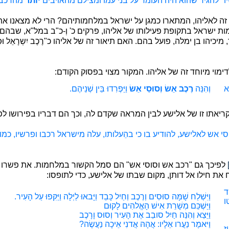
פָרָשָׁיו" להגיד שהוא היה העומד על בני עמו ומצילם מהאויבים
יותר
מהרכב 
חד זה לאליהו, המתארו כמגן על ישראל במלחמותיהם? הרי לא מצאנו א
ת ישראל בתקופת פעילותו של אליהו, פרקים כ' וְ-כ"ב במל"א, שבהם
יכיהו בן ימלה, פועל בהם. האם תיאור זה של אליהו כ"רֶכֶב יִשְרָאֵל וּפ
ימוי מיוחד זה של אליהו. המקור מצוי בפסוק הקודם:
א
וְהִנֵּה
רֶכֶב אֵשׂ וְסוּסֵי אֵשׂ
וַיַּפְרִדוּ בֵּין שְׁנֵיהֶם.
ריאתו זו של אלישע לבין המראה שקדם לה, וכך הם דבריו בפירושו לפ
 אש לאלישע, להודיע בו כי בהֵעלותו, עלה מישראל רכבו ופרשיו, כמ
לפיכך גם "רכב אש וסוסי אש" הם סמל הקשור במלחמות. את פשרו ש
ח את חילו אל דותן, מקום שבתו של אלישע, כדי לתופסו:
ד
וַיִּשְׁלַח שָׁמָּה סוּסִים וְרֶכֶב וְחַיִל כָּבֵד וַיָּבאוּ לַיְלָה וַיַּקִּפוּ עַל הָעִיר.
ו
וַיַּשְׁכֵּם מְשָׁרֵת אִישׁ הָאֱלהִים לָקוּם
וַיֵּצֵא וְהִנֵּה חַיִל סובֵב אֶת הָעִיר וְסוּס וָרָכֶב
וַיּאמֶר נַעֲרו אֵלָיו: אֲהָהּ אֲדנִי אֵיכָה נַעֲשֶׂה?
ז