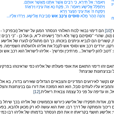
וַיּאמֶר: אַל תִּירָא, כִּי רַבִּים אֲשֶׁר אִתָּנוּ מֵאֲשֶׁר אותָם.
יז
וַיִּתְפַּלֵּל אֱלִישָׁע וַיּאמַר: ה', פְּקַח נָא אֶת עֵינָיו וְיִרְאֶה!
וַיִּפְקַח ה' אֶת עֵינֵי הַנַּעַר וַיַּרְא
וְהִנֵּה הָהָר מָלֵא
סוּסִים וְרֶכֶב אֵשׂ
סְבִיבת אֱלִישָׁע. וַיֵּרְדוּ אֵלָיו...
ח
"
[10]
הם דימוי נבואי לַכוח האלוהי הנסתר המגן על ישראל (ובפרק ו' - 
רי "סוּסֵיהֶם בָּשָׂר וְלא רוּחַ" (ישעיהו ל"א, ג) ועל כן - "כִּי רַבִּים אֲ
שורים הם לנביא וניתנים בזכותו. כך הם מתגלים לנערו של אלישע "וְהִנֵּה 
רקנו, יורדים רכב אש וסוסי אש לקבל את אליהו ולהעלותו השמיימה. מ
: 'דטב להון לישראל... מרתיכין ופרשין' - אליהו לישראל הוא רכב אש 
אם זהו דימוי התואם את אופי פעולתו של אליהו כפי שראינוהו בפר
ובניצחונות שניצחו?
נו
נקשר לאירועים המדיניים והצבאיים הגדולים שאירעו בדורו, בא 
ו והמביא עליו לעתים סבל, הוא הוא המזכה את דורו גם בניצחונות והצל
, וזו עדיפה על פני כל עָצמה צבאית ריאלית.
[12]
דם, אודות תפקידו של אלישע כיורשו וכממשיכו של אליהו בכך שיחל ב'תי
יכוך והמתקה של דרך רבו. זאת הוא עושה לא רק מכאן ולהבא, בפעו
: אלישע חושף בקריאתו זו את הפן הנסתר בדמותו של אליהו רבו כמי ש