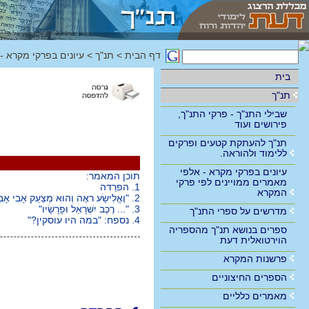
דף הבית
>
תנ"ך
>
עיונים בפרקי מקרא -
בית
תנ"ך
שבילי התנ"ך - פרקי התנ"ך,
פירושים ועוד
תנ"ך להעתקת קטעים ופרקים
ללימוד ולהוראה.
עיונים בפרקי מקרא - אלפי
תוכן המאמר:
מאמרים ממויינים לפי פרקי
1. הפרֵדה
המקרא
2. "וֶאֱלִישָׂע ראֶה וְהוּא מְצַעֵק אָבִי אָבִי..."
3. "... רֶכֶב יִשְׁרָאֵל וּפָרָשָׂיו"
מדרשים על ספרי התנ"ך
4. נספח: "במה היו עוסקין?"
ספרים בנושא תנ"ך מהספריה
הוירטואלית דעת
פרשנות המקרא
הספרים החיצוניים
מאמרים כלליים