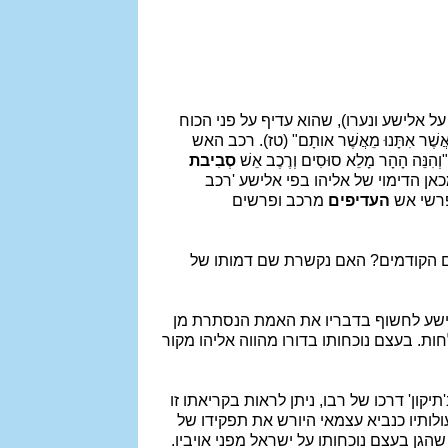
על אלישע ונערו), שהוא עדיף על פני הכוח
שֶׁר אִתָּנוּ מֵאֲשֶׁר אותָם" (טז). רכב האש
הָהָר מָלֵא סוּסִים וְרֶכֶב אֵשׁ
סְבִיבת
כאן הדימוי של אליהו בפי אלישע 'רכב
ופרשי אש
העדיפים
מרכב ופרשים
קים הקודמים? האם נקשרת שם דמותו של
אלישע לחשוף בדבריו את האמת הנסתרת מן
חות. בעצם נוכחותו בדורו מהווה אליהו מקור
קון' דרכו של רבו, ניתן לראות בקריאתו זו
לותיו כנביא עצמאי היורש את תפקידו של
הגן בעצם נוכחותו על ישראל מפני אויביו.