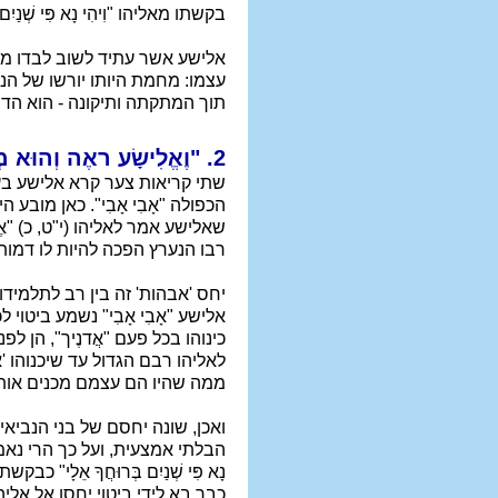
בקשתו מאליהו "וִיהִי נָא פִּי שְׁנַי
אלישע אשר עתיד לשוב לבדו ממק
עצמו: מחמת היותו יורשו של ה
תוך המתקתה ותיקונה - הוא הדב
2. "וֶאֱלִישָׂע ראֶה וְהוּא מְצַעֵק אָבִי אָבִי..."
שתי קריאות צער קרא אלישע בע
הכפולה "אָבִי אָבִי". כאן מוב
שאלישע אמר לאליהו (י"ט, כ) "אֶשְּׁקָה 
רבו הנערץ הפכה להיות לו דמו
יחס 'אבהות' זה בין רב לתלמידו
אלישע "אָבִי אָבִי" נשמע ביטו
כינוהו בכל פעם "אֲדנֶיך", הן ל
לאליהו רבם הגדול עד שיכנוהו 
ממה שהיו הם עצמם מכנים אותו: 
ואכן, שונה יחסם של בני הנביא
הבלתי אמצעית, ועל כך הרי נאמר
נָא פִּי שְׁנַיִם בְּרוּחֲךָ אֵלָי
כבר בא לידי ביטוי יחסו אל אלי