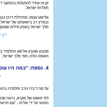
פן זה עתיד להתגלות בהמשך דרכ
תולדות ישראל.
אלישע עצמו, מתחילת דרכו כנביא,
ובמרץ רב בישועתם של ישראל וב
מלך ישראל באותן מילים שצעק 
י"ג, י
מטבע שטבע אלישע התלמיד בבואו
האומה כולה, מפי מלך ישראל.
4. נספח: "במה היו עוסקין?"
י
על מה דיברו הרב ותלמידו ברג
לפי פשוטו של מקרא, נראה שכו
התנאי על ידי אליהו - "אם תרא