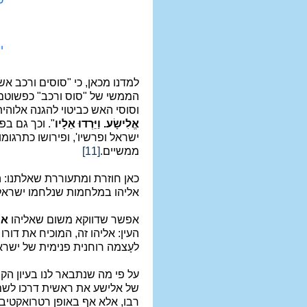
י
למדנו מכאן, כי "סוסים ורכב אש
הממשי של "סוס ורכב" כפשוטם (טו), שה
וסוסי האש כביטוי להגנה אלוהית, ק
אֱלִישָׂע. וַיֵּרְדוּ אֵלָיו
". וכך גם בפ
ישראל ופרשיו', ופירושו כתרגומו
ממשיים.
[11]
כאן חוזרת ומתעוררת שאלתנו: ה
אליהו במלחמות שנלחמו ישראל 
אפשר שדווקא משום שאליהו
אי
העין: אליהו זה, המוכיח את דור
לעָצמה רוחנית פנימית של ישראל
על פי מה שנתבאר לנו בעיון הקו
של אלישע את ראשית דרכו לשם ר
רבו, אלא אף באופן רטרואקטיבי