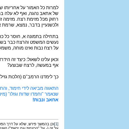
למרות כל האמור על אחריותו של
של אחאב נהגה, ואף לא עלה בתח
רחוק מכל מזימת רצח. מזימה זו
ולכשנעיין בדבר, נמצא, שרמת 
בתחילה בתמונה א, חוסר כל כוו
נעשים המשפט והרצח כבר בשמו 
על רצח נבות ואינו מוחה, משמע
וכאן עלינו לשאול: כיצד זה הי
אף במעשה, לרצח שבוצע?
כך לימדנו הרמב"ם (הלכות גזילה
התאווה מביאה לידי חימוד, והחי
שנאמר "וחמדו שדות וגזלו" (מיכה
אחאב ונבות!
[1]
וכן בהמשך פירש, שלא על דרך הפשט, א
על זה (- על "הֲרָצַחְתָּ וְגַם יָרָשְׁת