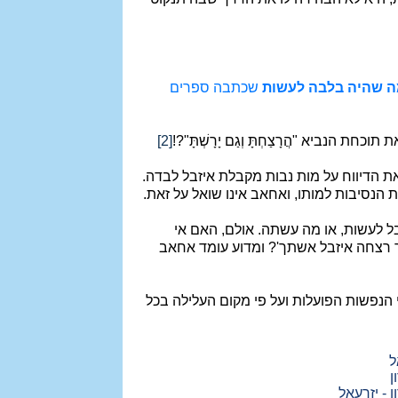
מה שהיה בלבה לעשות
שכתבה ספרים
נביא "הֲרָצַחְתָּ וְגַם יָרָשְׁתָּ"?!
[2]
הדיווח על מות נבות מקבלת איזבל לבדה.
ה לו את הנסיבות למותו, ואחאב אינו שואל על זאת.
ל לעשות, או מה עשתה. אולם, האם אי
שר רצחה איזבל אשתך'? ומדוע עומד אחאב
הנפשות הפועלות ועל פי מקום העלילה בכל
ל
ן
 - יזרעאל