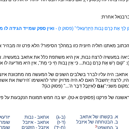
ברבנאל אחרת:
ֵּן לְךָ אֶת כֶּרֶם נָבות הַיִּזְרְעֵאלִי" (פסוק ז) -
ואין ספק שמייד
הגידה לו 
וב מאתנו חוליה חיונית כזו במהלך הסיפור? הלא פרט זה מבהיר את תוכחת ה
אה במעשיה לרצח נבות, אין היא משתפת כלל את אחאב במעשיה. את 
ּם רֵשׁ אֶת כֶּרֶם נָבות... כִּי אֵין נָבות חַי כִּי מֵת", אין היא מודיע
 אחאב: היה עליו לברר בשלבים השונים של המעשה מה מתכוונת איזב
שיהיו, לרצח יֵחשבו? האם לא היה מדויק יותר להאשימו 'הירשת את א
במקום משני:"
וְגַם
לְאִיזֶבֶל דִּבֶּר ה'..." (פסוק כג)?
שונה של פרקנו (פסוקים א-טז). יש בה חמש תמונות הנקבעות על פי 
א. בקשתו של אחאב
(ב-ג)
אחאב - נבות
יזרעא
ב. הבטחתה של איזבל
(ד-ז)
אחאב - איזבל
שומרו
3
(ח-יד)
איזבל - הזקנים
שומרון
ג
. '
המשפט
'