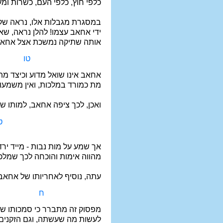
כלפי חוץ, כלפי העם, כשרות ומ
במסגרת מגבלות אלו, נראה שקי
ידי אחאב עצמו! להלן נראה, שאכ
אותה שתיקה נמשכת אצל אחאב
טו
אחאב אינו שואל מדוע וכיצד מת
מת כמורד במלכות, ואין משמעו
ואכן, לכך ציפה אחאב, למותו ש
ט
אך שמע על מות נבות - מייד יר
מהווה אימות והוכחה לכך שמלכ
עתה, נוסיף לאחריותו של אחאב
ח
מפסוק זה מתברר כי סמכותו של
לעשות מה שעשתה, וגם הזקנים 