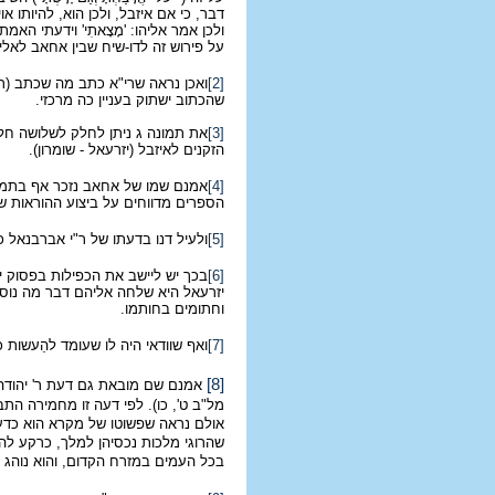
דבר, כי אם איזבל, ולכן הוא, להיותו א
ולכן אמר אליהו: 'מָצָאתִי' וידעתי האמת
על פירוש זה לדו-שיח שבין אחאב לאליהו
[2]
ואכן נראה שרי"א כתב מה שכתב (ר
שהכתוב ישתוק בעניין כה מרכזי.
[3]
הזקנים לאיזבל (יזרעאל - שומרון).
[4]
אמנם שמו של אחאב נזכר אף בתמונה זו
הספרים מדווחים על ביצוע ההוראות ש
[5]
ולעיל דנו בדעתו של ר"י אברבנאל כ
[6]
בכך יש ליישב את הכפילות בפסוק יא: "וַיּ
יזרעאל היא שלחה אליהם דבר מה נוס
וחתומים בחותמו.
[7]
ואף שוודאי היה לו שעומד להֵעשות 
[8]
אמנם שם מובאת גם דעת ר' יהודה, 
מל"ב ט', כו). לפי דעה זו מחמירה התב
אולם נראה שפשוטו של מקרא הוא כדעה 
שהרוגי מלכות נכסיהן למלך, כרקע להב
בכל העמים במזרח הקדום, והוא נוהג ב