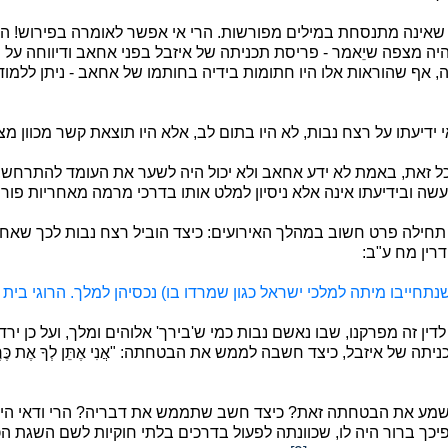
אף שאינה מתנסחת במילים מפורשות. הרי אי אפשר לאומרה בפירוש! 
יה מצפה שיֵאמר - פריסת תכניתה של איזבל בפני אחאב ודיווחה על 
יה, אף שהוראות אלו היו חתומות בידיה בחותמו של אחאב - ניתן ללמ
ידיעתו על רצח נבות, לא היו בתום לב, אלא היו תוצאת קשר מכוון מצד 
 כל זאת, באמת לא ידע אחאב ולא יכול היה לשער את העומד להתרחש,
מעשה ובידיעתו אינה אלא ניסיון למלט אותו בדרכי מרמה מאחריות פו
 תחילה פרט חשוב במהלך האירועים: כיצד הוביל רצח נבות לכך שאחאב 
ין מח ע"ב:
שנתחייבו מיתה למלכי ישראל כגון שמרדו בו) נכסיהן למלך. הרוגי בית דין
ן זה מפרקנו, שבו נאשם נבות כמי ש'בירך' אלוהים ומלך, ועל כן יר
 של איזבל, כיצד חשבה לממש את הבטחתה: "אֲנִי אֶתֵּן לְךָ אֶת כֶּרֶם נָ
מע את הבטחתה זאת? כיצד חשב שתממש את דבריה? הרי ודאי היה ל
יכך ברור היה לו, שכוונתה לפעול בדרכים בלתי חוקיות לשם השגת הכר