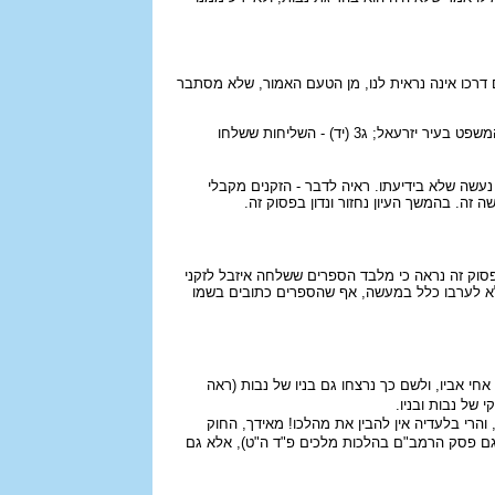
דרכו אינה נראית לנו, מן הטעם האמור, שלא מסתבר
את תמונה ג ניתן לחלק לשלושה חלקי משנה: ג1 (ח-י) - השליחות ששלחה איזבל לזקנים (שומרון - יזרעאל); ג2 (יא-יג) - המשפט בעיר יזרעאל; ג3 (יד) - השליחות ששלחו
נעשה שלא בידיעתו. ראיה לדבר - הזקנים מקבלי
ה. בהמשך העיון נחזור ונדון בפסוק זה.
 אֲלֵיהֶם". מפסוק זה נראה כי מלבד הספרים ששלחה איזבל לזקני
לא לערבו כלל במעשה, אף שהספרים כתובים בשמו
אחי אביו, ולשם כך נרצחו גם בניו של נבות (ראה
 של נבות ובניו.
הרי בלעדיה אין להבין את מהלכו! מאידך, החוק
כך גם פסק הרמב"ם בהלכות מלכים פ"ד ה"ט), אלא גם