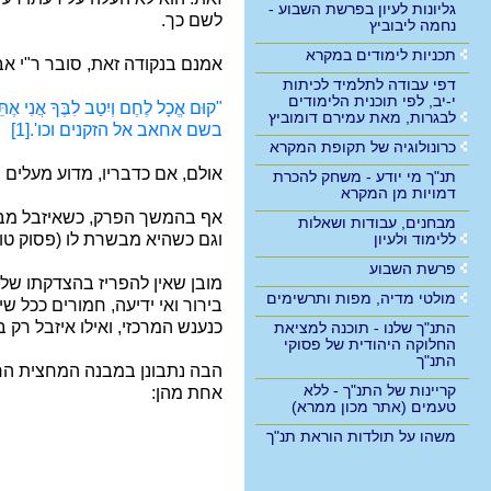
גליונות לעיון בפרשת השבוע -
לשם כך.
נחמה ליבוביץ
תכניות לימודים במקרא
אמנם בנקודה זאת, סובר ר"י א
דפי עבודה לתלמיד לכיתות
י-יב, לפי תוכנית הלימודים
"קוּם אֱכָל לֶחֶם וְיִטַב לִבֶּךָ אֲנִי אֶת
לבגרות, מאת עמירם דומוביץ
בשם אחאב אל הזקנים וכו'.
[1]
כרונולוגיה של תקופת המקרא
אולם, אם כדבריו, מדוע מעלים הכת
תנ"ך מי יודע - משחק להכרת
דמויות מן המקרא
אף בהמשך הפרק, כשאיזבל מבי
מבחנים, עבודות ושאלות
ללימוד ולעיון
וגם כשהיא מבשרת לו (פסוק טו): "קו
פרשת השבוע
מובן שאין להפריז בהצדקתו של
מולטי מדיה, מפות ותרשימים
בירור ואי ידיעה, חמורים ככל 
כנענש המרכזי, ואילו איזבל רק 
התנ"ך שלנו - תוכנה למציאת
החלוקה היהודית של פסוקי
התנ"ך
הבה נתבונן במבנה המחצית הרא
קריינות של התנ"ך - ללא
אחת מהן:
טעמים (אתר מכון ממרא)
משהו על תולדות הוראת תנ"ך