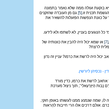
היא בוקעת ועולה ממה שלא נאמר בתמונה
הגשמת תכנית זו.
[5]
גם מן העובדה שהזקנים
וד על כוונת הנפשות הפועלות להשאיר את
כל הנוגעים בעניין, לא לשתפו ולא לידעו.
[7]
או שמא יכול היה להבין את כוונותיה של
רמלית לרצח?
יכול היה לרשת את כרמו? עניין זה נדון
 - נכסיהן ליורשין.
ד אחאב לרשת את כרמו, כדין מורד
בות הַיִּזְרְעֵאלִי", תוך ניצול מערכת
ו, שמה שנמנע ממנו לעשותו באופן חוקי,
ם. אולם דרכים אלו הרי חייבות להֵראות