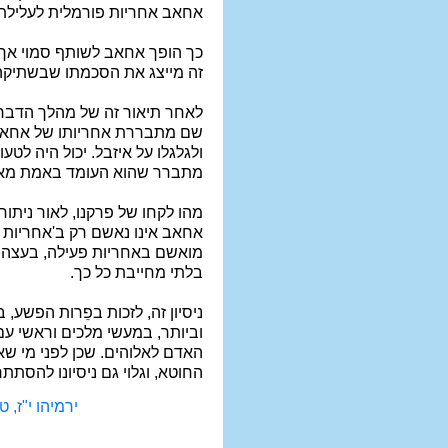
אחאב אחריות פורמלית לעלילת
כך הופך אחאב לשותף סמוי אך נ
זה מייצג את הסכמתו שבשתיקה
לאחר תיאור זה של מהלך הדברים
שם מתבררת אחריותו של אחאב 
ולגלגלו על איזבל. יכול היה ל
מתברר שהוא העומד באמת מאח
מהו לקחו של פרקנו, לאור נית
אחאב אינו נאשם רק ב'אחריות 
מואשם באחריות פעילה, בעצה ו
בלתי מחייבת כל כך.
ניסיון זה, לזכות בפֵרות הפשע,
וביותר, במעשי מלכים וראשי ע
האדם לאלוהים. שכן לפני מי שאי
החוטא, וגלוי גם ניסיונו להסתת
ירמיהו י"ז, ט-