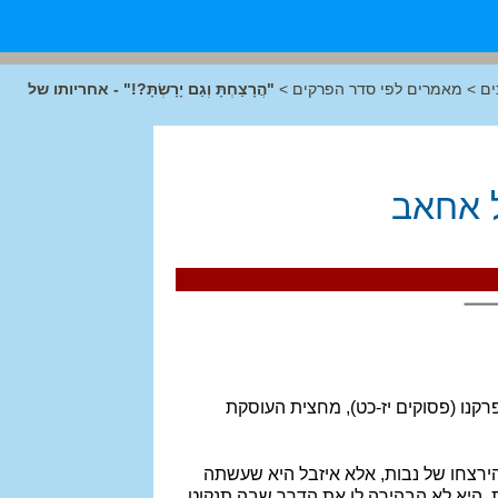
ים
>
מאמרים לפי סדר הפרקים
>
"הֲרָצַחְתָּ וְגַם יָרָשְׂתָּ?!" - אחריותו של
 של אחאב
קנו (פסוקים יז-כט), מחצית העוסקת
הירצחו של נבות, אלא איזבל היא שעשתה
ות, היא לא הבהירה לו את הדרך שבה תנקוט