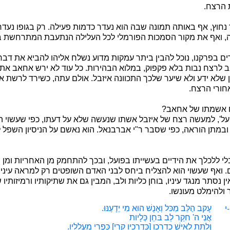
 הרצח.
חוץ, אף באותה תמונה שבה הוא נעדר כדמות פעילה. רק בגופו נעדר 
, ואף את מקור הסמכות הפורמלי לכל העלילה הנתעבת המתרחשת ב
 בפרקנו, נוכל להבין ביתר עמקות מדוע נשלח אליהו להביא את דבר 
לרצח נבות בלא פקפוק, במלוא הבהירות. כל עוד לא ירש אחאב את
טעון שלא ידע ולא שיער שלכך התכוונה איזבל. אולם עתה, כשירד לר
ורי הרצח.
וח אשמתו של אחאב?
על', למעשה רצח של איזבל אשתו שנעשה שלא על דעתו, כפי שעשוי הק
במתן הוראה, כפי שסבר ר"י אברבנאל. הוא נאשם על הניסיון השפל 
 בלי ללכלך את הידיים בעשייתו בפועל, ובכך להתחמק מן האחריות ומן 
ם. ואף שעשוי הוא להצליח ביחס לבני האדם השופטים רק למראה עיני
ן נסתר מנגד עיניו, בוחן כליות ולב, המבין גם את שתיקותיו ורמיזותי
ר ולהימלט מעונשו.
עָקב הַלֵּב מִכּל וְאָנֻשׁ הוּא מִי יֵדָעֶנּוּ
.
י
אֲנִי ה' חקֵר לֵב בּחֵן כְּלָיות
וְלָתֵת לְאִישׁ כדרכו
]
כִּדְרָכָיו קרי] כִּפְרִי מַעֲלָלָיו
.