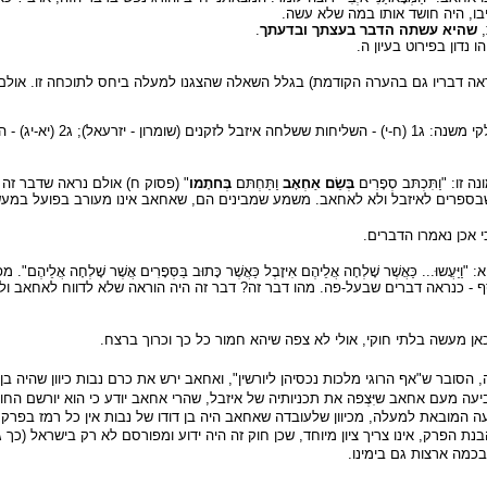
ויבו, היה חושד אותו במה שלא עשה.
,
שהיא עשתה הדבר בעצתך ובדעתך
.
 נדון בפירוט בעיון ה.
אה דבריו גם בהערה הקודמת) בגלל השאלה שהצגנו למעלה ביחס לתוכחה זו. אולם 
: "וַתִּכְתּב סְפָרִים
בְּשֵׂם אַחְאָב
וַתַּחְתּם
בְּחתָמו
" (פסוק ח) אולם נראה שדבר זה 
בספרים לאיזבל ולא לאחאב. משמע שמבינים הם, שאחאב אינו מעורב בפועל במעשה ז
י אכן נאמרו הדברים.
ַעֲשוּ... כַּאֲשֶׁר שָׁלְחָה אֲלֵיהֶם אִיזָבֶל כַּאֲשֶׁר כָּתוּב בַּסְּפָרִים אֲשֶׁר שָׁלְחָה
ף - כנראה דברים שבעל-פה. מהו דבר זה? דבר זה היה הוראה שלא לדווח לאחאב ו
כאן מעשה בלתי חוקי, אולי לא צפה שיהא חמור כל כך וכרוך ברצח.
הסובר ש"אף הרוגי מלכות נכסיהן ליורשין", ואחאב ירש את כרם נבות כיוון שהיה בן 
יעה מעם אחאב שיִּצְפה את תכניותיה של איזבל, שהרי אחאב יודע כי הוא יורשם החוקי
המובאת למעלה, מכיוון שלעובדה שאחאב היה בן דודו של נבות אין כל רמז בפרק, ו
נת הפרק, אינו צריך ציון מיוחד, שכן חוק זה היה ידוע ומפורסם לא רק בישראל (
כמה ארצות גם בימינו.