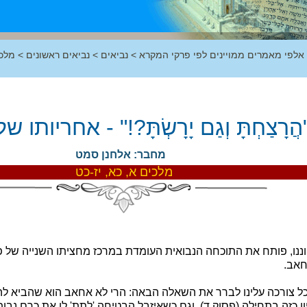
 אלפי מאמרים ממויינים לפי פרקי המקרא
>
נביאים
>
נביאים ראשונים
>
מלכ
הֲרָצַחְתָּ וְגַם יָרָשְׂתָּ?!" - אחריותו
מחבר: אלחנן סמט
מלכים א, כא, יז-כט
ננו, פותח את התוכחה הנבואית העומדת במרכז מחציתו השנייה של פר
חאב.
 כל צורכה עלינו לברר את השאלה הבאה: הרי לא אחאב הוא שהביא ל
ון כזה בתחילה (פסוק ד), וגם כשאיזבל הבטיחה 'לתת' לו את כרם נב