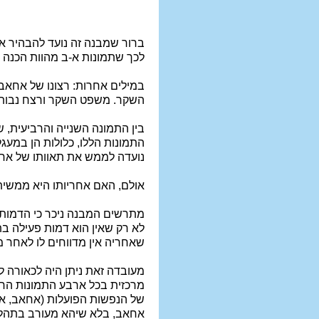
ברור שמבנה זה נועד להבהיר את
לכך שתמונות א-ב מהוות הכנה לת
במילים אחרות: רצונו של אחאב,
השקר. משפט השקר ורצח נבות
בין התמונה השנייה והרביעית, 
התמונות הללו, כלולות הן במעג
נועדה לממש את תאוותו של אח
אולם, האם אחריותו היא ממשית 
מתרשים המבנה ניכר כי הדמות
לא רק שאין הוא דמות פעילה ב
שאחריה אין מדווחים לו לאחר 
מעובדה זאת ניתן היה לכאורה 
מרכזית בכל ארבע התמונות החיצו
של הנפשות הפועלות (אחאב, איז
אחאב, בלא שיהא מעורב בתהליך