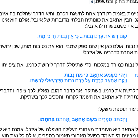
עוגנות בחוק ובמשפט.
[9]
ימת באמת רק דרך אחת להשגת הכרם, והיא הדרך שהלכה בה איזבל. 
ן הבין אחאב את כוונותיה הבלתי מדוברות של איזבל. אולם הוא אינו ש
 אף כשמבשרת לו איזבל:
קוּם רֵשׁ אֶת כֶּרֶם נָבות... כִּי אֵין נָבות חַי כִּי מֵת
.
 נבות. אולם כאן אין שום ספק שמבין הוא את נסיבות מותו, שכן יר
ת אחרת לדבריה של איזבל!
ל נבות כמורד במלכות, כדי שתיסלל הדרך לירושת כרמו. ואת ציפייתו 
וַיְהִי כִּשְׂמעַ אַחְאָב כִּי מֵת נָבות
ז
וַיָּקָם אַחְאָב לָרֶדֶת אֶל כֶּרֶם נָבות הַיִּזְרְעֵאלִי לְרִשְׁתּו
.
ד לרשת את כרמו. בשתיקה, אך כדבר המובן מאליו. לכך ציפה, והדבר
תחילה ידע אחאב את העומד לקרות, והסכים לכך בשתיקה.
 עוד תוספת משקל:
וַתִּכְתּב סְפָרִים
בְּשֵׂם אַחְאָב
וַתַּחְתּם
בְּחתָמו
.
 אחאב היא העומדת מאחורי העלילה השפלה של איזבל. אמנם היא לא
מבינים מי העומד בפועל מאחורי האמור בספרים, אולם כל זאת הו