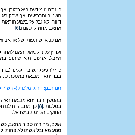
כוונתם זו מוּדעת היא כמובן, 
השנייה והרביעית, אף שהקורא ה
דיווחו לאיזבל על ביצוע הוראות
אחאב מחוץ לתמונה.
[6]
אם כן, אי שותפותו של אחאב ואי 
ועדיין עלינו לשאול: האם לאחר
איזבל, ואז עובדת אי שיתופו ב
כדי להגיע לתשובה, עלינו לברר
בברייתא המובאת במסכת סנהדר
תנו רבנן: הרוגי מלכות (- רש"י: 
בהמשך הברייתא מובאת ראיה לדי
במלכותו.
[8]
כך מתבהרת לנו תכניתה
החוקים הקיימת בישראל.
אולם, מה היה סבור אחאב, כשש
מנוע מאיזבל אשתו לא פחות. לפ