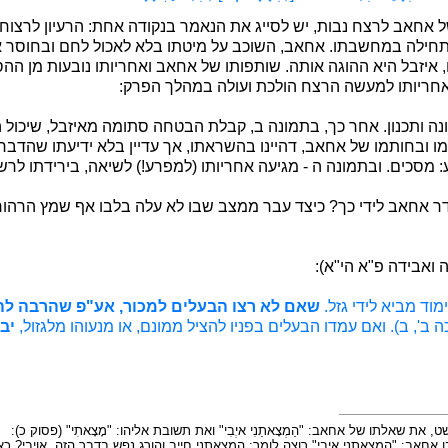
 אחאב לרצח נבות, יש לסייג את הנאמר בנקודה אחת: הרעיון לרצוח
ילה במחשבתו. אחאב, השוכב על מיטתו בלא לאכול לחם ובחוסר אונים
, איזבל היא ההוגה אותה. שותפותו של אחאב ואחריותו נובעות מן ה
אחריותו למעשה הרצח הולכת ועולה במהלך הפרק:
נה ותכנון. אחר כך, בתמונה ב, קבלת הבטחה סתומה מאיזבל, שיכול 
ובחותמו של אחאב, דהיינו בהשראתו, אך עדיין בלא ידיעתו שהדברים
: מסכים. ובתמונה ה - מגיעה אחריותו (למפרע!) לשיאה, בירידתו לר
דרדר אחאב לידי כך? כיצד עבר ממצב שבו לא עלה בלבו אף שמץ הרהו
 ואבידה פ"א הי"א):
מוד מביא לידי גזל.
שאם לא רצו הבעלים למכור, אע"פ שהרבה לה
 ב', ב). ואם עמדו הבעלים בפניו להציל ממונם, או מנעוהו מלגזול,
יב
ת שאלתו של אחאב: "הַמְצָאתַנִי איְבִי" ואת תשובת אליהו: "מָצָאתִי" (פסוק כ):
ָּ") השיבו אחאב: "הַמְצָאתַנִי איְבִי" רוצה לומר: המצאתני חייב והורג נפש בדבר הזה, אוי