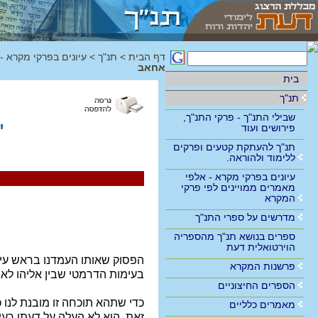
דף הבית
>
תנ"ך
>
עיונים בפרקי מקרא -
אחאב
בית
תנ"ך
שבילי התנ"ך - פרקי התנ"ך,
"
פירושים ועוד
תנ"ך להעתקת קטעים ופרקים
ללימוד ולהוראה.
עיונים בפרקי מקרא - אלפי
מאמרים ממויינים לפי פרקי
המקרא
מדרשים על ספרי התנ"ך
ספרים בנושא תנ"ך מהספריה
הוירטואלית דעת
הפסוק שאותו העמדנו בראש עיו
פרשנות המקרא
בעימות הדרמטי שבין אליהו לא
הספרים החיצוניים
כדי שתהא תוכחה זו מובנת לנו
מאמרים כלליים
זאת. הוא לא העלה על דעתו רעי