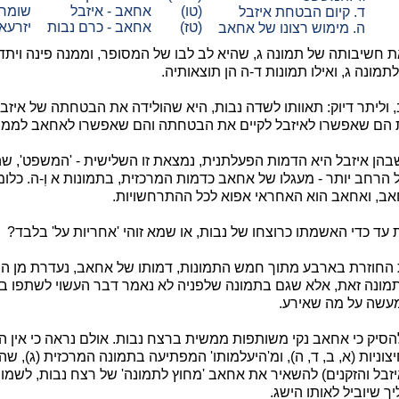
(טו)
אחאב - איזבל
שומרו
ד. קיום הבטחת איזבל
(טז)
אחאב - כרם נבות
יזרעא
ה. מימוש רצונו של אחאב
 חשיבותה של תמונה ג, שהיא לב לבו של המסופר, וממנה פינה ויתד 
מונה ג, ואילו תמונות ד-ה הן תוצאותיה.
 וליתר דיוק: תאוותו לשדה נבות, היא שהולידה את הבטחתה של איזבל
 הם שאפשרו לאיזבל לקיים את הבטחתה והם שאפשרו לאחאב לממש 
שבהן איזבל היא הדמות הפעלתנית, נמצאת זו השלישית - 'המשפט', שה
ל הרחב יותר - מעגלו של אחאב כדמות המרכזית, בתמונות א וְ-ה. כל
אב, ואחאב הוא האחראי אפוא לכל ההתרחשויות.
עד כדי האשמתו כרוצחו של נבות, או שמא זוהי 'אחריות על' בלבד?
 החוזרת בארבע מתוך חמש התמונות, דמותו של אחאב, נעדרת מן ה
תמונה זאת, אלא שגם בתמונה שלפניה לא נאמר דבר העשוי לשתפו ב
מעשה על מה שאירע.
להסיק כי אחאב נקי משותפות ממשית ברצח נבות. אולם נראה כי אין 
ניות (א, ב, ד, ה), ומ'היעלמותו' המפתיעה בתמונה המרכזית (ג), שה
בל והזקנים) להשאיר את אחאב 'מחוץ לתמונה' של רצח נבות, לשמור את
 שיוביל לאותו הישג.