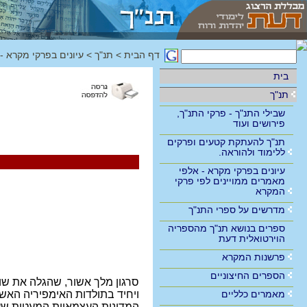
דף הבית
>
תנ"ך
>
עיונים בפרקי מקרא -
בית
תנ"ך
שבילי התנ"ך - פרקי התנ"ך,
פירושים ועוד
תנ"ך להעתקת קטעים ופרקים
ללימוד ולהוראה.
עיונים בפרקי מקרא - אלפי
מאמרים ממויינים לפי פרקי
המקרא
מדרשים על ספרי התנ"ך
ספרים בנושא תנ"ך מהספריה
הוירטואלית דעת
פרשנות המקרא
הספרים החיצוניים
ויחיד בתולדות האימפיריה האש
מאמרים כלליים
המדינות העצמאיות המעטות שעו