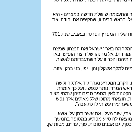
קמה והתעצמה שושלת חדשה במצרים - היא
. בראש ברית זו, שהקיפה את יהודה ואת
משעלה סנחריב למלכות, עלה ללחום תחילה בבבל והכה את מראדך בלאדן שהסתלק לו אל בין הביצות שליד המפרץ הפרסי; ובאביב שנת 701
 המלחמה בארץ ישראל ואת הנצחון שניצח
ורדת). אל מחנהו שליד צור הופיעו ובאו
נחותיהם והכריזו על השתעבדותם לאשור.
למלך אשקלון והן - יפו, בני ברק ואזור.
ו. הקרב המכריע נערך ליד אלתקה וקשה
ראש המרד, נותר לנפשו. ועל כך אומרת
יו הבצורות - ערי חומה ועל הערים הקטנות לאין מספר סביבותיהן שמתי מצור
ת. הוצאתי מתוכן שלל מאתים אלף נפש
משער עירו עשיתי לו לתועבה".
ר לכישה לאמר: חטאתי, שוב מעלי, את אשר תתן עלי אשא.
ם מוצאת לה סיוע מפתיע במסופר בהמשך
של סנחריב: "וישלח אחרי נינוה עיר ממשלתי נוסף על 30 ככר הזהב ו- 800 ככר הכסף, גם אבנים טובות, פוך, עדיים, מטות שן,