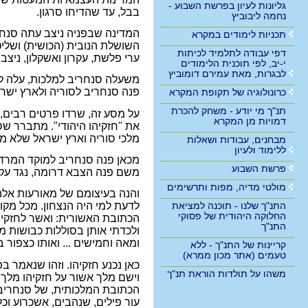
גליונות לעיון בפרשת השבוע -
בבל, עד שהדיחו סרגון.
נחמה ליבוביץ
המדינה שבפניה ניצב עתה סנחר
תכניות לימודים במקרא
השושלת הנובית (הכושית) ושלי
דפי עבודה לתלמיד לכיתות
ערי פלשת, עקרון ואשקלון, ניצ
י-יב, לפי תוכנית הלימודים
לבגרות, מאת עמירם דומוביץ
פנה סנחריב לסוריה ולארץ ישראל
כרונולוגיה של תקופת המקרא
תנ"ך מי יודע - משחק להכרת
על מסע זה, שרדו פרטים רבים,
דמויות מן המקרא
את "חזקיהו היהודי". מתברר שס
מלכי סוריה וארץ ישראל שלא מרד
מבחנים, עבודות ושאלות
ללימוד ולעיון
מכאן פנה סנחריב למוקד המרד - 
פרשת השבוע
משם פנה הצבא דרומה, נגד עקר
מולטי מדיה, מפות ותרשימים
והנה בעיצומם של מאורעות אלה
התנ"ך שלנו - תוכנה למציאת
לדעת למי היה הנצחון. מכל מקו
החלוקה היהודית של פסוקי
התנ"ך
ולכדתי אותן בסוללות כבושות 
ומאה וחמישים ... ואותו כצפור 
קריינות של התנ"ך - ללא
טעמים (אתר מכון ממרא)
משהו על תולדות הוראת תנ"ך
וישם מלך אשור על חזקיהו מלך
עור פילים, שנהבים, אשכרוע וכל 