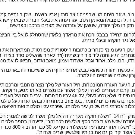
יב, שונה היתה מזו שבפניה ניצב סרגון אביו בשעתו. שכן בינתיים 
טיה, להם צבא המאומן היטב, עזרו עתה את בעלי הברית שבארץ ישראל
ב חזקיהו מלך יהודה, שנשען על עזרתה של מצרים ברכב ובפרשים.
 נגד חזקיהו ובעלי בריתו.
 שכן הגיעו מימי סנחריב כתובות היסטוריות מפורטות, המתארות את
נחריב הגיע וחנה ליד צור היבשתית (וזה לאחר שהשליט סדר בצידון המ
ו, והם: מלכי ארוד וגבל, אשדוד ועמון, מואב ואדום, הביאו לו את מ
פלשת ויהודה כשהוא כובש את ערי חוף הים ששייכות היו באותם הימים 
ון ששריה שותפים היו למרד.
, הגיעה העזרה המובטחת; חיל העזר של מלך מצרים הנובי ומרכבותי
ם, קרבות אחרים לא היו למלך אשור עם מצרים באותו מסע, וחזקיהו, 
הכתובת האשורית: ואשר לחזקיהו היהודי שלא נכנע לעולי, על 46 ער
מעפר בהגשת כרים לחומה, בפרצות, במחתרות ובהסתערות על סולמו
בכלוב אסרתי בירושלים, עיר מלכותו. שפכתי עליו סוללות ואת היציאה 
כאן נכנע חזקיהו. וזהו שנאמר בפרק י"ח 14: "וישלח חזקיה מלך יהודה אל מלך אשו
 יהודה שלש מאות ככר כסף ושלשים ככר זהב". ידיעה זו בספר מלכי
הכתובת המלכותית, 
אוצר יקר וכן גם את בנותיו ופלגשיו, שרים ושרות".