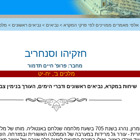
 אלפי מאמרים ממויינים לפי פרקי המקרא
>
נביאים
>
נביאים ראשונים
>
מלכ
חזקיהו וסנחריב
מחבר: פרופ' חיים תדמור
מלכים ב', יח-יט
שיחות במקרא, נביאים ראשונים ודברי הימים, העורך בנימין צביאלי,
סרגון מלך אשור, שהגלה את שומרון, נהרג בשנת 705 בשעת מלחמה שנלחם
ורית - עורר גל מרידות במערבה של הממלכה האשורית ובמזרחה. הש
ד שרדו באזור. ואילו במזרח התעצם לשעה קלה אויבה של אשור מאז