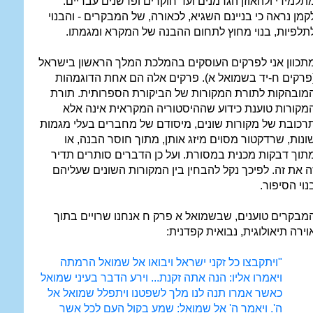
תלמידי ולהאוזן הגרמנים ועד חוקרים ופרשנים עבריים.
קמן נראה כי בניינם השגיא, לכאורה, של המבקרים - והבנוי
תלפיות, בנוי מחוץ לתחום ההבנה של המקרא ומגמתו.
תכוון אני לפרקים העוסקים בהמלכת המלך הראשון בישראל
פרקים ח-יד בשמואל א). פרקים אלה הם אחת הדוגמהות
מובהקות לתורת המקורות של הביקורת הספרותית. תורת
מקורות טוענת כידוע שההיסטוריה המקראית אינה אלא
רכובת של מקורות שונים, מיסודם של מחברים בעלי מגמות
ונות, שרדקטור מסוים מיזג אותן, מתוך חוסר הבנה, או
תוך דבקות מכנית במסורת. ועל כן הדברים סותרים תדיר
ה את זה. לפיכך נקל להבחין בין המקורות השונים שעליהם
נוי הסיפור.
מבקרים טוענים, שבשמואל א פרק ח אנחנו שרויים בתוך
וירה תיאולוגית, נבואית קפדנית:
"ויתקבצו כל זקני ישראל ויבואו אל שמואל הרמתה
ויאמרו אליו: הנה אתה זקנת... וירע הדבר בעיני שמואל
כאשר אמרו תנה לנו מלך לשפטנו ויתפלל שמואל אל
ה'. ויאמר ה' אל שמואל: שמע בקול העם לכל אשר