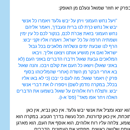
פרק יא חוזר שמואל ונעלם מן האופק:
"ויעל נחש העמוני ויחן על יבש גלעד ויאמרו כל אנשי
יבש אל נחש כּרָת לנו ברית ונעבדך, ויאמר אליהם
נחש העמוני בזאת אֶכרֺת לכם, בנקור לכם כל עין ימין
ושמתיה חרפה על כל ישראל. ויאמרו אליו זקני יבש:
הרף לנו שבעת ימים ונשלחה מלאכים בכל גבול
ישראל ואם אין מושיע אותנו ויצאנו אליך. ויבאו
המלאכים גבעת שאול וידברו הדברים באזני העם (לא
באזני שאול) וישאו כל העם את קולם ויבכו. והנה שאול
בא אחרי הבקר מן השדה (אחרי שהמליכוהו בסוף
פרק י) ויאמר שאול: מה לעם כי יבכו (כי לא באו אליו
בכלל, במקרה נזדמן לשם) ויספרו לו את דברי אנשי
יבש. ותצלח רוח אלוהים על שאול בשמעו את הדברים
האלה ויחר אפו מאד" (פס' א-ו).
וא יוצא ומציל את אנשי יבש גלעד. אין כאן נביא, אין כאן
וכחת, אין כאן קדורנות, הכל נעשה בדרך הטבע. במקרה הוא
ומע, צלחה עליו רוח אלוהים, הוא אוסף את העם, הוא מארגן
ותם שלושה ראשים, מפתיע את העמונים. הדברים