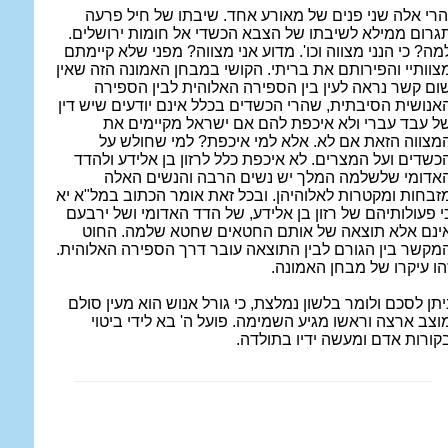
הרי אלה שני פנים של מאורע אחד. שיבתו של חיל פרעה
גרום ממילא לשיבתו של הצבא הכשדי אל חומות ירושלים.
מה? כי הנני מצווה וכו'. מדוע אני מצווה? מפני שלא קיימתם
צוותיי והפירותם את בריתי. הקושי במבחן האמונה הזה שאין
ום קשר נראה לעין בין הספירה האלוהית לבין הספירה
אנושית הסיבתית, שהרי הכשדים בכלל אינם יודעים שיש דין
ל עבד עברי ולא איכפת להם אם ישראל מקיימים את
מצווה הזאת אם לא. אלא למי איכפת? למי שחולש על
כשדים ועל המצרים. לא איכפת כלל לרזון בן אלידע ולהדד
אדומי שלשלמה המלך יש נשים הרבה והנשים האלה
זבחות ומקטרות לאלוהיהן. ובכל זאת אומר הכתוב במל"א יא
י פעולותיהם של רזון בן אלידע, של הדד האדומי ושל ירבעם
ינם אלא תוצאה של אותם החטאים שחטא שלמה. החוט
מקשר בין הגורם לבין התוצאה עובר דרך הספירה האלוהית.
הו עיקרו של מבחן האמונה.
יתן לסכם ולומר בלשון נמלצת, כי גורל אנוש הוא מעין סולם
וצב ארצה וראשו מגיע השמימה. פועל ה' בא לידי ביטוי
קורות אדם ומעשה ידיו בתולדה.