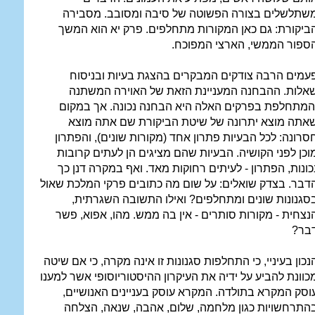
שתלשלים בצורה הפשוטה של סיבה ומסובב. מסבירה
ביקורת: גם כאן המקורות מתחלפים. פרק יא הוא המשך
ספור הממשי, הארצי המפוכח.
עמים הרבה צודקים המבקרים בהצגת בעיות ובניסוח
אלות. ההבחנה המעניינת הזאת של האוירה המשתנה
המתחלפת בפרקים האלה היא הבחנה נכונה. אך במקום
אתה מוצא יתרונה של שיטת הביקורת שם אתה מוצא
סרונה: לכל הבעיות פתרון אחד (מקורות שונים), והפתרון
וכן לפני הקושיה. הבעיות שהם מציגים הן לעתים קרובות
כונות, הפתרון - לעיתים רחוקות מאד. ואף במקרה דנן כך
דבר. בצדק שואלים: על שום מה כתובים פרקי המלכת שאול
סגנונות שונים ומתחלפים? ואילו התשובה השגרתית,
נצחית - מקורות סותרים - אין בה ממש. מהו, אפוא, פשר
בר?
נכון בעיניי, כי התחלפות סגנונות זו אינה מקרה, כי אם שיטה
כוונת להביע על ידיה את העיקרון ההיסטוריוסופי אשר למענו
וסק המקרא בתולדה. המקרא עוסק בעניינים האנושיים,
התרחשויות כגון מלחמה, שלום, אהבה, שנאה, הצלחה