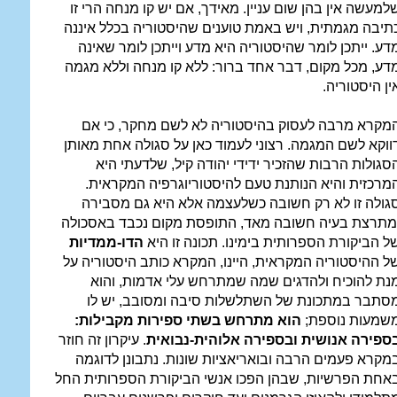
למעשה אין בהן שום עניין. מאידך, אם יש קו מנחה הרי זו
תיבה מגמתית, ויש באמת טוענים שהיסטוריה בכלל איננה
דע. ייתכן לומר שהיסטוריה היא מדע וייתכן לומר שאינה
דע, מכל מקום, דבר אחד ברור: ללא קו מנחה וללא מגמה
ין היסטוריה.
מקרא מרבה לעסוק בהיסטוריה לא לשם מחקר, כי אם
ווקא לשם המגמה. רצוני לעמוד כאן על סגולה אחת מאותן
סגולות הרבות שהזכיר ידידי יהודה קיל, שלדעתי היא
מרכזית והיא הנותנת טעם להיסטוריוגרפיה המקראית.
גולה זו לא רק חשובה כשלעצמה אלא היא גם מסבירה
מתרצת בעיה חשובה מאד, התופסת מקום נכבד באסכולה
ל הביקורת הספרותית בימינו. תכונה זו היא
הדו-ממדיות
ל ההיסטוריה המקראית, היינו, המקרא כותב היסטוריה על
נת להוכיח ולהדגים שמה שמתרחש עלי אדמות, והוא
סתבר במתכונת של השתלשלות סיבה ומסובב, יש לו
שמעות נוספת;
הוא מתרחש בשתי ספירות מקבילות:
ספירה אנושית ובספירה אלוהית-נבואית
. עיקרון זה חוזר
מקרא פעמים הרבה ובואריאציות שונות. נתבונן לדוגמה
אחת הפרשיות, שבהן הפכו אנשי הביקורת הספרותית החל