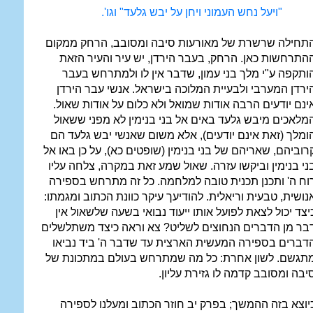
"ויעל נחש העמוני ויחן על יבש גלעד" וגו'.
תחילה שרשרת של מאורעות סיבה ומסובב, הרחק ממקום
התרחשות כאן. הרחק, בעבר הירדן, יש עיר והעיר הזאת
ותקפה ע"י מלך בני עמון, שדבר אין לו ולמתרחש בעבר
ירדן המערבי ולבעיית המלוכה בישראל. אנשי עבר הירדן
ינם יודעים הרבה אודות שמואל ולא כלום על אודות שאול.
מלאכים מיבש גלעד באים אל בני בנימין לא מפני ששאול
ומלך (זאת אינם יודעים), אלא משום שאנשי יבש גלעד הם
רוביהם, שאריהם של בני בנימין (שופטים כא), על כן באו אל
ני בנימין וביקשו עזרה. שאול שמע זאת במקרה, צלחה עליו
וח ה' ותכנן תכנית טובה למלחמה. כל זה מתרחש בספירה
נושית, טבעית וריאלית. להודיעך עיקר כוונת הכתוב ומגמתו:
יצד יכול לצאת לפועל אותו ייעוד נבואי בשעה שלשאול אין
בר מן הדברים הנחוצים לשליט? צא וראה כיצד משתלשלים
דברים בספירה המעשית הארצית עד שדבר ה' ביד נביאו
תגשם. לשון אחרת: כל מה שמתרחש בעולם במתכונת של
יבה ומסובב קדמה לו גזירת עליון.
יוצא בזה ההמשך; בפרק יב חוזר הכתוב ומעלנו לספירה