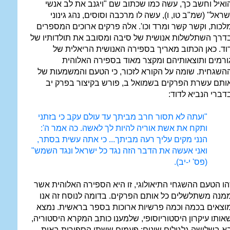
ואיל וחשב כך, עשה כמו שכתוב שם "ויגנב את לב אנשי
שראל" (שמ"ב טו, ו), עשה לו מרכבה וסוסים, נהג גינוני
לכות, וקשר קשר ומרד וכו'. אלה פרקים ארוכים המספרים
דרך השתלשלות אנושית של סיבה ומסובב את תולדותיו של
וד. כאן הכתוב מאריך בספירה האנושית הריאלית של
ורמים ותוצאותיהם ומקצר מאוד בספירה האלוהית
השגחית. שומה על הקורא לזכור, כי הטעם והמשמעות של
ותם עשרת הפרקים בשמואל ב, פורש בקיצור בפרק יב
דברי הנביא לדוד:
"ועתה לא תסור חרב מביתך עד עולם עקב כי בזתני
ותקח את אשת אוריה להיות לך לאשה. כה אמר ה':
הנני מקים עליך רעה מביתך... כי אתה עשית בסתר,
ואני אעשה את הדבר הזה נגד כל ישראל ונגד השמש"
(פס' י-יב).
הו הטעם ההשגחי התיאולוגי, זו היא הספירה האלוהית אשר
מנה משתלשלים כל אותם הפרקים. בדומה לנוסח זה אנו
וצאים בכמה וכמה פרשיות ארוכות בספר בראשית. נמצא
אותו עיקרון היסטוריוסופי, שלמענו כותב המקרא היסטוריה,
א בשלושה גלגולים שונים: פעמים ששתי הספירות באות