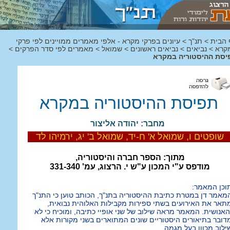
 הבית
>
תנ"ך
>
עיונים בפרקי מקרא - אלפי מאמרים ממויינים לפי פרקי
קרא
>
נביאים
>
נביאים ראשונים
>
שמואל
>
מאמרים לפי סדר הפרקים
>
יסת ההיסטוריה במקרא
תפיסת ההיסטוריה במקרא
מחבר: יהודה אליצור
שופטים ו, שמואל א' ח-יד, שמואל ב' יג, ירמיהו לד
מתוך: הספר חברה והיסטוריה,
מודפס ע"י המכון ע"ש י. הרצוג, עמ' 331-340
וכן המאמר:
מאמר דן במטרת כתיבת ההיסטוריה בתנ"ך, הכותב טוען כי התנ"ך
תאר את האירועים בשתי ספירות מקבילות האלוהית נבואית,
האנושית. המאמר מראה שילוב של שני אופיי כתיבה, ומוכיח כי לא
דובר בתיאורים היסטוריים שונים המתוארים בשני מקורות אלא
ילוב מכוון בעל מגמה.