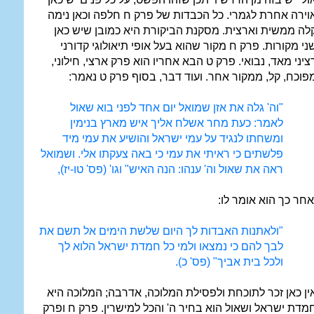
וירה אחרת לגמרי. כל הכבדות של פרק ח חלפה וכאן נימה
לה ממשית וארצית. מסקנת הביקורת היא כמובן שיש כאן
ני מקורות. פרק ח מקור שהוא בעל אופי תיאולוגי קדורני
ציני מאד, נבואי. פרק ט הבא אחריו הוא פרק ארצי, חילוני,
פוכח, קל, ממקור אחר. ועוד דבר, בסוף פרק ט נאמר:
"וה' גלה את אזן שמואל יום אחד לפני בוא שאול
לאמר: כעת מחר אשלח אליך איש מארץ בנימין
ומשחתו לנגיד על עמי ישראל והושיע את עמי מיד
פלשתים כי ראיתי את עמי כי באה צעקתו אלי. ושמואל
ראה את שאול וה' ענהו: הנה האיש" וגו' (פס' טו-יז),
אחר כך הוא אומר לו:
"ולאתנות האבדות לך היום שלשת הימים אל תשם את
לבך להם כי נמצאו ולמי כל חמדת ישראל הלוא לך
ולכל בית אביך" (פס' כ).
ין כאן זכר לתוכחת ולפסילת המלוכה, אדרבה; המלוכה היא
מדת ישראל ושאול הוא בחיר ה' והכל למישרין. פרק ח ופרק