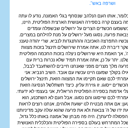
ושרפה באש".
לומר, אותו העם הנלהב שנסחף בגלי האמונה, נודע לו עתה
ה בעצם קרה בספירה האנושית הארצית הפוליטית, היינו,
ששמעו הכשדים הצרים על ירושלים שבשפלה עומדים
באות פרעה, נסוגו מעל ירושלים על מנת להילחם במצרים.
כשיו התפרצה האכזבה וההתנגדות לנביא. שרי יהודה טענו:
קר דיברת לנו, אתה אמרת שירושלים תינצל בזכות מצוות
', אך האמת היא שירושלים ניצלה בזכות החכמה הפוליטית
לנו. יתר על כן, אתה אמרת תמיד שלא נכרות ברית עם
רעה מלך מצרים מפני שאנחנו חייבים להשתעבד לבבל,
ילו בקולך שמענו היינו עכשיו עם אובד. השיב הנביא: אני
מרתי לכם שאם תקיימו את המצווה הזאת, תינצל ירושלים
הכשדים ייסוגו. זו גזירת עליון. כיצד תשתלשל הנסיגה הזאת
לי אדמות בספירה הפוליטית הריאלית, אני בעצמי לא ידעתי.
מרתי לכם שייסוגו והם נסוגו. אבל העם לא השתכנע, הוא
ען: אם אתה מבטיח לנו ישועת אלוהים, אנחנו רוצים לראות
ת ידו של ה' צבאות ולא את פרעה שהוא עולה עקב מדיניותנו
הפסולה לדעתך). היה פה מבחן של אמונה באותו כלל גדול,
כל המתרחש בעולם בספירה הפוליטית והכלכלית האנושית