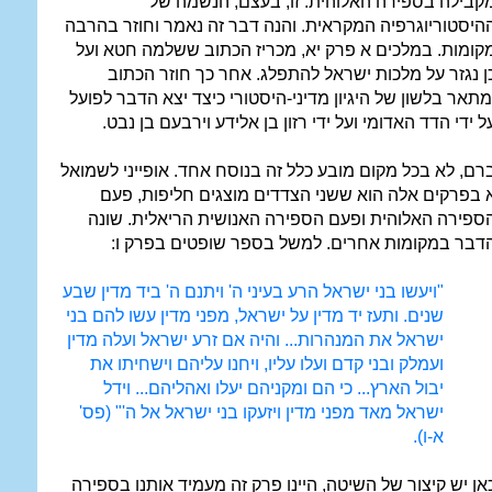
קבילה בספירה האלוהית. זו, בעצם, הנשמה של
היסטוריוגרפיה המקראית. והנה דבר זה נאמר וחוזר בהרבה
קומות. במלכים א פרק יא, מכריז הכתוב ששלמה חטא ועל
ן נגזר על מלכות ישראל להתפלג. אחר כך חוזר הכתוב
מתאר בלשון של היגיון מדיני-היסטורי כיצד יצא הדבר לפועל
ל ידי הדד האדומי ועל ידי רזון בן אלידע וירבעם בן נבט.
רם, לא בכל מקום מובע כלל זה בנוסח אחד. אופייני לשמואל
 בפרקים אלה הוא ששני הצדדים מוצגים חליפות, פעם
ספירה האלוהית ופעם הספירה האנושית הריאלית. שונה
דבר במקומות אחרים. למשל בספר שופטים בפרק ו:
"ויעשו בני ישראל הרע בעיני ה' ויתנם ה' ביד מדין שבע
שנים. ותעז יד מדין על ישראל, מפני מדין עשו להם בני
ישראל את המנהרות... והיה אם זרע ישראל ועלה מדין
ועמלק ובני קדם ועלו עליו, ויחנו עליהם וישחיתו את
יבול הארץ... כי הם ומקניהם יעלו ואהליהם... וידל
ישראל מאד מפני מדין ויזעקו בני ישראל אל ה'" (פס'
א-ו).
אן יש קיצור של השיטה, היינו פרק זה מעמיד אותנו בספירה