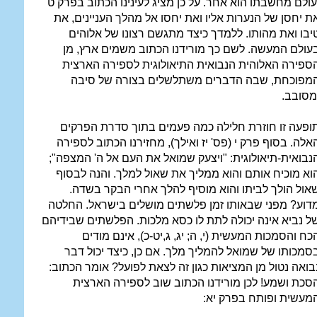
עולם מחשבתו הוא אחר. על כן מציג לעינינו הכתוב בפרק ט
ת יחסן של הנערות אליו ואת יחסו אל מהלך העניינים, את
יבו ואת מהותו. ללמדך כיצד מתגשם רצונו של אלוהים
עולם המעשה. לשם כך מורידנו הכתוב משמים ארץ, מן
ספירה האלוהית הנבואית התיאולוגית לספירה הארצית
מפוכחת, שבה הדברים משתלשלים בצורה של סיבה
מסובב.
ופעה זו חוזרת חלילה כמה פעמים בתוך סדרת הפרקים
אלה. בסוף פרק י (פס' יז ואילך), מחזירנו הכתוב לספירה
נבואית-תיאולוגית: "ויצעק שמואל את העם אל ה' המצפה";
וא מוכיח אותם והוא ממליך את שאול למלך. והנה לבסוף
אול הולך לביתו והוא מוסיף להלך אחרי הבקר בשדה.
דוע? מפני שבאותו זמן פלשתים מושלים בישראל. החלטה
ל נביא אינה יכולה לתת לו כסא מלכות. הפלשתים שבידיהם
כח והסמכות המעשית (י, ה; יג, ג,יט-כ), אינם מודים
סמכותו של שמואל להמליך מלך. אם כן, כיצד יכול דבר
בואה נטול מן המציאות כגון זה לצאת לפועל? אומר הכתוב:
סכת ושמע! לכן מורידנו הכתוב שוב לספירה הארצית
מעשית ופותח בפרק יא: