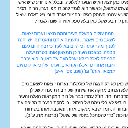
אילו כאן יוצא האיש הנועד למלוכה, ובכלל אינו יודע שיש איש
שמו שמואל, וכאשר הוא לומד להכירו מפי נערו, הריהו מכיר
ושיע עממי העוסק בגילוי בהמות אובדות וכיוצא באלה. שאול
ותן לו רבע שקל. כאן בלא ספק אווירה שונה לגמרי.
"המה עולים במעלה העיר והמה מצאו נערות יצאות
לשאב מים ויאמר... ותענינה אותם ותאמרנה: יש. הנה
לפניך מהר עתה, כי היום בא לעיר כי זבח היום לעם
בבמה. כבאכם העיר כן תמצאון אותו בטרם יעלה
הבמתה לאכל כי לא יאכל העם עד באו, כי הוא יברך
הזבח אחרי כן יאכלו הקרואים, ועתה עלו כי אותו כהיום
תמצאון אותו" וגו' (שם, פס' יא-יג).
ש כאן לא רק הצגה של פולקלור, נערות יוצאות לשאוב מים,
לא הכתוב מחקה את שיחתן של חבורת נערות שכולן
דברות יחד. חז"ל עמדו כבר על רוח המקראות האלה והעירו
 בוודאי לא בלי נימה של היתול - כי להקת הנערות מקיפה את
בחור הנחמד שבא ממקום אחר, ומעכבת אותו בשיחות
רוכות "כדי להסתכל ביופיו של שאול" (ברכות מח, ע"ב).
ולי יש בזה מן הדרש וייתכן שזהו הפשט, על כל פנים יש כאן