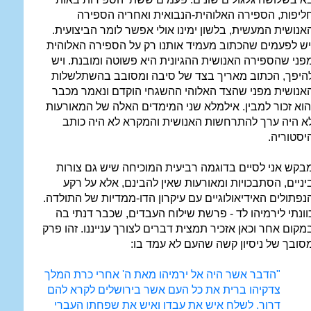
ליפות, הספירה האלוהית-הנבואית ואחריה הספירה
אנושית המעשית, בלשון ימינו אולי אפשר לומר הביצועית.
יש לפעמים שהכתוב מעמיד אותנו רק על הספירה האלוהית
פני שהספירה האנושית ההגיונית היא פשוטה ומובנת. ויש
היפך, הכתוב מאריך בצד של סיבה ומסובב בהשתלשלות
אנושית מפני שהצד האלוהי ההשגחי הוקדם ונאמר מכבר
הוא זכור למבין. אילמלא שני המימדים האלה של המאורעות
א היה ערך להתרחשות האנושית והמקרא לא היה כותב
יסטוריה.
בקש אני לסיים בדוגמה רביעית המוכיחה שיש גם צורות
יניים, הסתבכויות ומאורעות שאין להבינם, אלא על רקע
נפתולים האידיאולוגיים עם עיקרון הדו-ממדיות של התולדה.
וונתי לירמיהו לד - פרשת שילוח העבדים, שכבר דנתי בה
מקום אחר וכאן אזכיר תמצית דברים לצורך ענייננו. זהו פרק
סובך של ניסיון קשה שהעם לא עמד בו:
"הדבר אשר היה אל ירמיהו מאת ה' אחרי כרת המלך
צדקיהו ברית את כל העם אשר בירושלים לקרא להם
דרור. לשלח איש את עבדו ואיש את שפחתו העברי