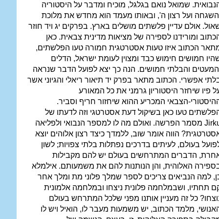
נבואית. שמואל נואם בגלגל, מוכיח ומדבר על היסטוריה
השגחה ועל רצון ה', ובאותו מעמד הוא מחדש את מלוכת
אול. אולם עדיין פלשתים מושלים בארץ. בפרקים יג ויד חוזר
כתוב ומורידנו לספירה של מציאות מדינית צבאית. כאן
תאר הכתוב איזו טעות אסטרטגית חמורה טעו הפלשתים,
היו חמושים חימוש כבד ומצוין לעומת ישראל, הדלים
המעטים והבלתי חמושים. הנה כך יצא לפועל הדבר שנראה
לתי אפשרי. הכתוב מתאר בפרק יד תיאור ריאלי והגיוני אשר
ל פיו שיחזר היסטוריון גרמני את כל המאורע
היסטורי-הצבאי המכריע ההוא שיחזור חריף וסביר.
פלשתים טעו כאן בשיקול דעת אסטרטגי וזה לדעתו של
Jirk
מסמר הפרשה. ואולם מה לו למספר הנבואי ולפליאה
סטרטגית? הווה אומר שוב, ללמדך כיצד רצון אלוהים יוצא
פועל בעולם, לעיתים בדרכים נפתלות בלתי צפויות; לשון
חרת, הדברים המתרחשים בעולם יש להם מקבילות
ספירה האלוהית, והן הנותנות להם את משמעותם. אילמלא
ן, למה הנביאים צריכים לספר שמלך פלוני מת ומלך אחר
ם תחתיו, ושבמלחמה פלונית ניצחו ובמלחמה אלמונית
וצחו? כל זה מעניין אותנו מפני שלכל המתרחש בעולם
אנושי, מלמד הכתוב, יש משמעות מעבר לו, הואיל ויש לו