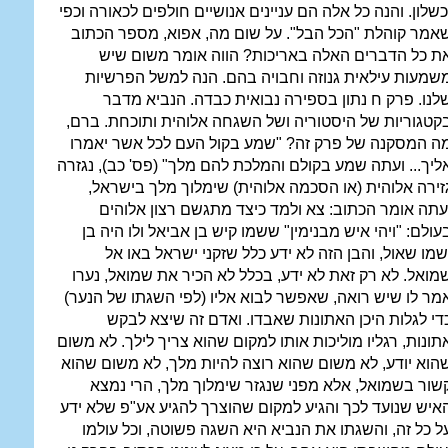
כשלון. והנה כל אלה הם עניינים אנושיים חולפים לכאורה וכפי
אמר קוהלת "הכל הבל". על שום מה, אפוא, מספר הכתוב
ת כל הדברים האלה באריכות? הווה אומר משום שיש
שמעות עילאית גנוזה וחבויה בהם. הנה למשל הפרשיות
לנו. פרק ח נתון בספירה נבואית כבדה. הנביא מדבר
קטגוריות של היסטוריה ושל השגחה אלוהית ותוכחת. ברם,
ה המסקנה של פרק זה? "שמע בקול העם לכל אשר יאמרו
ליך... ועתה שמע בקולם והמלכת להם מלך" (פס' כב), נגזרה
זירה אלוהית (או הסכמה אלוהית) שימלוך מלך בישראל,
עתה אומר הכתוב: צא ולמד כיצד מתגשם רצון אלוהים
עולם: "ויהי איש מבנימין" ששמו קיש בן אביאל ולו היה בן
שמו שאול, והבן הזה לא ידע כלל שזקני ישראל באו אל
מואל. לא רק זאת לא ידע, בכלל לא הכיר את שמואל, נערו
מר לו שיש רואה, שאפשר לבוא אליו (לפי השגתו של הנער)
די לגלות היכן האתונות שאבדו. ואדם זה שיצא לבקש
תונות, רגליו מוליכות אותו למקום שהוא צריך לילך. לא משום
הוא יודע, לא משום שהוא רוצה להיות מלך, לא משום שהוא
שור בשמואל, אלא מפני שנגזר שימלוך מלך, הרי נמצא
איש שנועד לכך והגיע למקום שהוצרך להגיע אע"פ שלא ידע
ל כל זה, והשגתו את הנביא היא השגה פשוטה, וכל עולמו