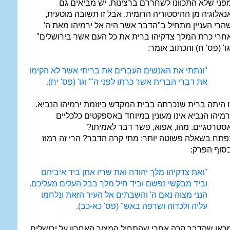
פני שלא התכוונו לשחררם ברצינות. יש מביאים גם
נאלוגיה מן ההיסטוריה הרומית. אבל זו תשובה מוטעית,
הרי העניין מתחיל ב"הדבר אשר היה אל ירמיהו מאת ה'
חרי כרת המלך צדקיהו ברית את כל העם אשר בירושלים"
גו' (פס' ח) והכתוב אומר:
"ונתתי את האנשים העברים את בריתי אשר לא הקימו
את דברי הברית אשר כרתו לפני ה'" וגו' (פס' יח).
ו היתה ברית שנכרתה בבית המקדש ביוזמת ירמיהו הנביא.
רמיהו הנביא אינו מעונין במיוחד באספקטים כלכליים
סטרטגיים. מהו, אפוא, פשר דבר לאמיתו?
פתח בשאלה פשוטה יותר: מתי קרה הדבר? הרי זה רמוז
סוף הפרק:
"ואת צדקיהו מלך יהודה ואת שריו אתן ביד איביהם
וביד מבקשי נפשם וביד חיל מלך בבל העֺלים מעליכם.
הנני מצוה נאם ה' והשבתים אל העיר הזאת ונלחמו
עליה ולכדוה ושרפה באש" (פס' כא-כב).
כאן שהדבר קרה אחרי שהתחיל המצור האחרון על ירושלים