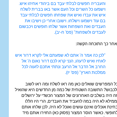
והעבריה חפשים לבלתי עבָד בם ביהודי אחיהו איש.
וישמעו כל השרים וכל העם אשר באו בברית לשלח
איש את עבדו ואיש את שפחתו חפשים לבלתי עבד
בם עוד וישמעו וישלחו. וישובו אחרי כן וישיבו את
העבדים ואת השפחות אשר שלחו חופשים ויכבשום
לעבדים ולשפחות" (פס' ח-יב).
אחר כך התוכחה הקשה:
"לכן כה אמר ה' אתם לא שמעתם אלי לקרא דרור איש
לאחיו ואיש לרעהו, הנני קרא לכם דרור נאום ה' אל
החרב אל הדבר אל הרעב ונתתי אתכם לזעוה לכל
ממלכות הארץ" (פס' יז).
ל המפרשים שואלים כאן מה ראו לשלח ומה ראו לשוב
לכבוש? התשובה השטחית של כמה מן החדשים היא שהואיל
זה היה בשלבים האחרונים של המצור הכשדי על ירושלים
ממילא לא היה במה להעביד את העבדים, הרי היו הללו
חינת אוכלים ואינם עושים ואוכל לא היה, לכן שלחו אותם
חופשי. כאשר הוסר המצור (פסוק כא) החזירו אותם מיד