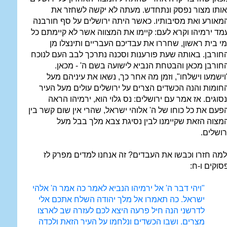
אותו מצור נפסק ונתחדש. מעתה לא יקשה לשחזר את
מאורע ואת מסיבותיו. כאשר היתה ירושלים על סף חורבנה
מד ירמיהו וקרא לעם: קיימו את המצווה אשר לא קיימתם כל
מי בית ראשון, שחררו את עבדיכם העבריים ותינצלו מן
חורבן. באותה שעת פורענות וסכנה נתרכך לבב העם לנוכח
חורבן מכאן והבטחת הנביא לישועה בשם ה' - מכאן.
וישמעו וישלחו", וזמן מה אחר כך, נשאו את עיניהם מעל
חומות והנה הכשדים הצרים על ירושלים עולים מעל העיר
נסוגים. אז אמר עם ירושלים: נס גלוי הוא, ירמיהו הראה
פעם את כל כוחו של ה' אלוהי ישראל, שהרי אין שום קשר בין
מצוה הזאת שקיימנו לבין נסיגת צבא מלך בבל מעל
רושלים.
למה חזרו וכבשו את העבדים? זה אנחנו למדים מפרק לז
סוקים ו-ח:
"ויהי דבר ה' אל ירמיהו הנביא לאמר כה אמר ה' אלהי
ישראל. כה תאמרו אל מלך יהודה השלח אתכם אלי
לדרשני הנה חיל פרעה היצא לכם לעזרה שב לארצו
מצרים. ושבו הכשדים ונלחמו על העיר הזאת ולכדה