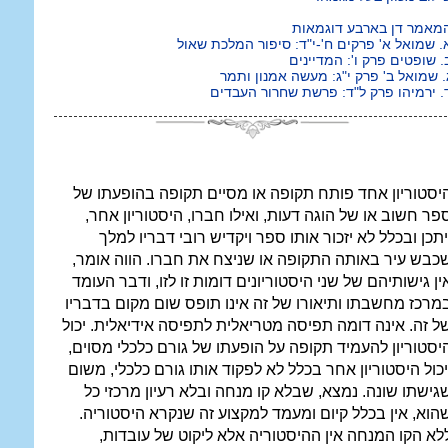
מאמר דן בארבע דוגמאות
. שמואל א' פרקים ח'-י"ד: סיפור המלכת שאול
. שופטים פרק ו': המדיינים
. שמואל ב' פרק י"ג: מעשה אמנון ותמר
. ירמיהו פרק ל"ד: פרשת שחרור העבדים
יסטוריון אחד פותח תקופה או מסיים תקופה בהופעתו של
פר חשוב או של הוגה דעות, ואילו חברו, היסטוריון אחר,
יתכן ובכלל לא יזכור אותו ספר ויקדיש רובי דבריו למלך
כבש עיר באותה התקופה או שניצח את חברו. הווה אומר,
ין גישותיהם של שני היסטוריונים דומות זו לזו, ודבר העומד
מרכז מחשבתו ותיאורו של זה אינו תופס שום מקום בדבריו
ל זה. אינה דומה תפיסה מטריאלית לתפיסה אידיאלית. יכול
יסטוריון להעמיד תקופה על הופעתו של גורם כלכלי מסוים,
יכול היסטוריון אחר בכלל לא לפקוד אותו גורם כלכלי, משום
גישתו שונה. נמצא, שבלא קו מנחה ובלא רעיון מרכזי כל
הוא, אין בכלל קיום ומעמד למקצוע זה שנקרא היסטוריה.
לא הקו המנחה אין ההיסטוריה אלא ליקוט של עובדות,