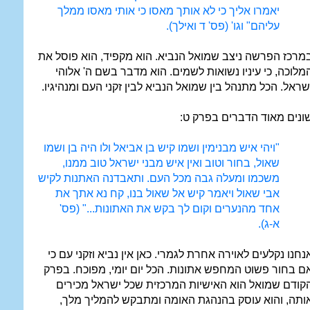
יאמרו אליך כי לא אותך מאסו כי אותי מאסו ממלך
עליהם" וגו' (פס' ד ואילך).
מרכז הפרשה ניצב שמואל הנביא. הוא מקפיד, הוא פוסל את
מלוכה, כי עיניו נשואות לשמים. הוא מדבר בשם ה' אלוהי
שראל. הכל מתנהל בין שמואל הנביא לבין זקני העם ומנהיגיו.
ונים מאוד הדברים בפרק ט:
"ויהי איש מבנימין ושמו קיש בן אביאל ולו היה בן ושמו
שאול, בחור וטוב ואין איש מבני ישראל טוב ממנו,
משכמו ומעלה גבה מכל העם. ותאבדנה האתנות לקיש
אבי שאול ויאמר קיש אל שאול בנו, קח נא אתך את
אחד מהנערים וקום לך בקש את האתונות..." (פס'
א-ג).
נחנו נקלעים לאוירה אחרת לגמרי. כאן אין נביא וזקני עם כי
ם בחור פשוט המחפש אתונות. הכל יום יומי, מפוכח. בפרק
קודם שמואל הוא האישיות המרכזית שכל ישראל מכירים
ותה, והוא עוסק בהנהגת האומה ומתבקש להמליך מלך,