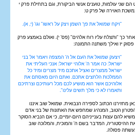
 הם שני עולמות, טוענים אנשי הביקורת, וגם בתחילת פרק י
משכת האוירה של פרק ט:
"ויקח שמואל את פך השמן ויצק על ראשו" וגו' (י, א).
אחר כך "ותצלח עליו רוח אלהים" (פס' י). ואולם באמצע פרק
 פסוק יז ואילך משתנה התמונה:
"ויצעק שמואל את העם אל ה' המצפה ויאמר אל בני
ישראל: כה אמר ה' אלוהי ישראל: אנכי העליתי את
ישראל ממצרים ואציל אתכם מיד מצרים ומיד כל
הממלכות הלחצים אתכם. ואתם היום מאסתם את
אלוהיכם אשר הוא מושיע לכם מכל רעותיכם וצרתיכם
ותאמרו לא כי מלך תשים עלינו".
אן מחזירנו הכתוב לספירה הנבואית. שמואל שוב איננו
פטרון הטוב, המנהיג שמחפש את האתונות של בני אדם
משיא להם עצות בענייניהם היום-יומיים, כי אם הנביא הסוקר
ת ההיסטוריה, המדבר בשם ה' והמוכיח, והמלוכה שוב
עשתה פסולה.