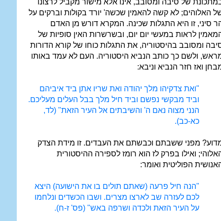
מתכונת של סיבה ומסובב, אינו אלא מישור מקביל לרצונו
ל האלוהים; לא קשה להאמין שכשה' יורד בקולות וברקים על
ר סיני, זו היא התגלות שכינה. המקרא דורש מן האדם
מאמין לראות במעשי יום יום, ובשרשרות האין סופיות של
יבה ומסובב בהיסטוריה, את התגלות כוחו של קורא הדורות
ראש, ולשם כך כותב הנביא היסטוריה. העם לא עמד באותו
בחן ואז חזר הנביא וניבא:
"ואת צדקיהו מלך יהודה ואת שריו אתן ביד איביהם
וביד מבקשי נפשם וביד חיל מלך בבל העלים מעליכם.
הנני מצוה נאם ה' והשיבתים אל העיר הזאת" (לד,
כא-כב).
דוע? מפני ששבתם וכבשתם את העבדים. זו מידת הצדק
אלוהי; ואילו בפרק לז הוא רומז לספירה ההיסטורית
אנושית הפוליטית ואומר:
"הנה חיל פרעה (שאתם תולים בו את הישועה) היצא
לכם לעזרה שב לארצו מצרים. ושבו הכשדים ונלחמו
על העיר הזאת ולכדה ושרפה באש" (פס' ז-ח).