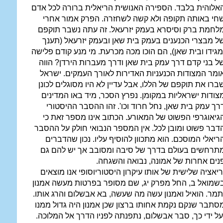
אלוהית בלבד. הספירה האנושית הריאלית ברורה לכל אדם
חי באותה תקופה ולא קשה לשחזרה. הפרק אמור אחרי
לחמת ברק וסיסרא בעמק יזרעאל. זה עתה נשבר תוקפם
ל מבצרי הכנענים בעמק בית שאן ובעמק יזרעאל (תענך
מגידו ובית שאן), הם הוכו מכה מכרעת. מי מנע קודם פלישה
ל בני קדם דרך עמק בית שאן ודרך מעברות הירדן? הווה
ומר המצודות הכנעניות האדירות לאורך העמקים. ישראל
ברו את תוקפם של הללו, אבל עדיין לא היו מסוגלים לכונן
צודות ישראליות במקומן. נפרץ הסכר, מיד באו המדינים
רך עמק בית שאן, נחל חרוד וכו'. זהו ההסבר ההיסטורי
גיאוגרפי הפשוט של המאורע. הכתוב אינו מספר זאת כי
דבר פשוט ומובן לכל. אין המספר הנבואי חולק על ההסבר
ריאלי המוסכם. הוא מתכוון להוסיף עליו. נכון שהדברים
תרחשים בעולם בדרך של סיבה ומסובב אך יש להם גם
נים אחרות של אמונה, נבואה והשגחה.
ריאציה שלישית של אותו עיקרון היסטוריוסופי אנו מוצאים
שמואל ב, החל מפרק יג, שם מסופר בפרטות מעשה אמנון
תמר. הואיל ואמנון עשה מה שעשה, בא אבשלום והרג אותו.
סתבר שנקם נקמת אחותו ברצון שכן אמנון היה גדול ממנו
על ידי כך, סבר אבשלום, נתפנתה לפניו הדרך אל המלוכה.