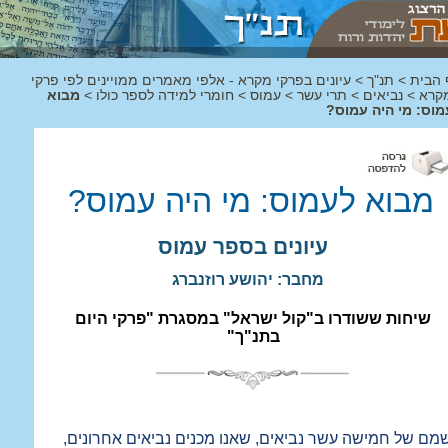
 הבית
>
תנ"ך
>
עיונים בפרקי מקרא - אלפי מאמרים ממויינים לפי פרקי
קרא
>
נביאים
>
תרי עשר
>
עמוס
>
חומרי למידה לספר כולו
>
מבוא
מוס: מי היה עמוס?
מבוא לעמוס: מי היה עמוס?
עיונים בספר עמוס
מחבר: יהושע רוזנברג
שיחות ששודרו ב"קול ישראל" במסגרת "פרקי היום
בתנ"ך"
מם של חמישה עשר נביאים, שאנו מכנים נביאים אחרונים,