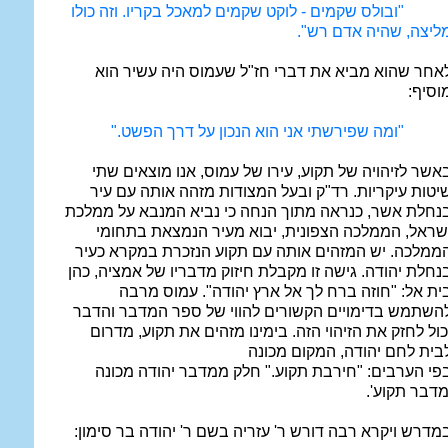
"ובולס שקמים - לוקט שקמים למאכל בקריו. וזה כולו
ליצה, שהיה אדם רש".
אחר שהוא מביא את דברי חז"ל שעמוס היה עשיר הוא
וסיף:
"ומה שפירשתי אני הוא הנכון על דרך הפשט."
אשר לזיהויה של תקוע, עירו של עמוס, אנו מוצאים שתי
יטות עיקריות. רד"ק ובעל המצודות מזהה אותה עם עיר
נחלת אשר, כנראה מתוך הנחה כי נביא המנבא על ממלכת
שראל, הממלכה הצפונית, יבוא מעיר הנמצאת בתחומי
ממלכה. יש המזהים אותה עם תקוע הנזכרת במקרא כעיר
נחלת יהודה. גישה זו מקבלת חיזוק מדבריו של אמציה, כהן
ית אל: "חוזה ברח לך אל ארץ יהודה". עמוס מרבה
השתמש בדימויים הקשורים להווי של ספר המדבר והדבר
כול לחזק את הזיהוי הזה. בימינו מזהים את תקוע, מדרום
בית לחם יהודה, המקום מכונה
פי הערבים: "חירבת תקוע." חלק ממדבר יהודה מכונה
מדבר תקוע'.
מדרש ויקרא רבה דורש ר' עזריה בשם ר' יהודה בר סימון: