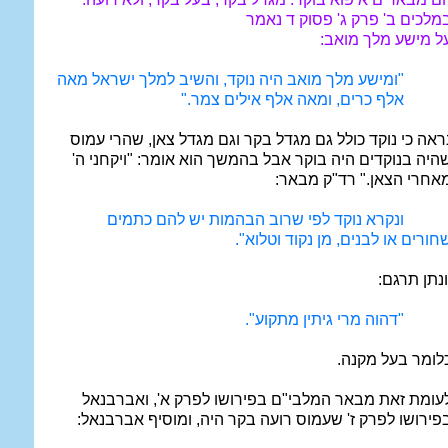
מלכים ב' פרק ג' פסוק ד נאמר
ל מישע מלך מואב:
"ומישע מלך מואב היה נוקד, והשיב למלך ישראל מאה
אלף כרים, ומאה אלף אילים צמר."
ראה כי נוקד כולל גם מגדל בקר וגם מגדל צאן, שהרי עמוס
היה בנוקדים היה בוקר אבל בהמשך הוא אומר: "ויקחני ה'
אחרי הצאן." רד"ק מבאר:
ונקרא נוקד לפי שרוב הבהמות יש להם כתמים
חורים או לבנים, מן נקוד וטלוא".
ונתן תרגם:
"דהוה מרי גיתין מתקוע".
לומר בעל מקנה.
עומת זאת מבאר המלבי"ם בפירושו לפרק א', ואברבנאל
פירושו לפרק ז' שעמוס רועה בקר היה, ומוסיף אברבנאל: