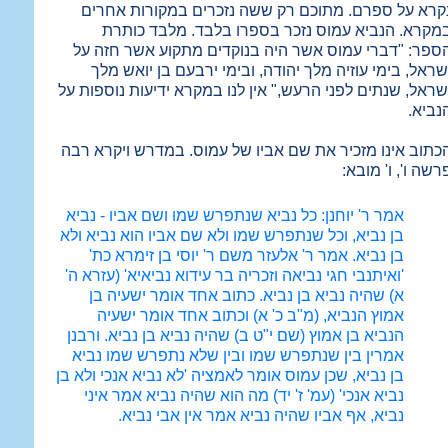
קרא על ספרם. מתוכם רק ששה נזכרים במקורות אחרים
מקרא. הנביא עמוס נזכר בספרו בלבד. מלבד כותרת
ספר: "דברי עמוס אשר היה בנוקדים מתקוע אשר חזה על
שראל, בימי עוזיה מלך יהודה, ובימי ירבעם בן יואש מלך
שראל, שנתים לפני הרעש," אין לנו במקרא ידיעות נוספות על
נביא.
כתוב אינו מזכיר את שם אביו של עמוס. במדרש ויקרא רבה
רשה ו', ו' מובא:
אמר ר' יוחנן: כל נביא שנתפרש שמו ושם אביו - נביא
בן נביא, וכל שנתפרש שמו ולא שם אביו הוא נביא ולא
בן נביא. אמר ר' אלעזר משם ר' יוסי בן זימרא כת'
'ואיתנבי חגי נביאה וזכריה בר עידוא נביאיא' (עזרא ה'
א) שהיה נביא בן נביא. כתוב אחד אומר ישעיה בן
אמוץ הנביא, (מ"ב כ' א) וכתוב אחד אומר ישעיה
הנביא בן אמוץ (שם י"ט ב) שהיה נביא בן נביא. ורבנן
אמרין בין שנתפרש שמו ובין שלא נתפרש שמו נביא
בן נביא, שכן עמוס אומר לאמציה 'לא נביא אנכי ולא בן
נביא אנכי' (עמ' ז' יד) מה הוא שהיה נביא אמר איני
נביא, אף אביו שהיה נביא אמר אין אבי נביא.