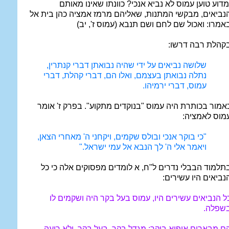
מדוע טוען עמוס לא נביא אנכי? כוונתו שאינו מאותם
נביאים, מבקשי המתנות, שאליהם מרמז אמציה כהן בית אל
אמרו: ואכול שם לחם ושם תנבא (עמוס ז', יב)
קהלת רבה דרשו:
שלושה נביאים על ידי שהיה נבואתן דברי קנתרין,
נתלה נבואתן בעצמם, ואלו הם, דברי קהלת, דברי
עמוס, דברי ירמיהו.
אמור בכותרת היה עמוס "בנוקדים מתקוע". בפרק ז' אומר
מוס לאמציה:
"כי בוקר אנכי ובולס שקמים, ויקחני ה' מאחרי הצאן,
ויאמר אלי ה' לך הנבא אל עמי ישראל."
תלמוד הבבלי נדרים ל"ח, א לומדים מפסוקים אלה כי כל
נביאים היו עשירים:
ל הנביאים עשירים היו, עמוס בעל בקר היה ושקמים לו
שפלה.
ם מבארים איפוא בוקר: מגדל בקר, בעל בקר, ולא רועה.