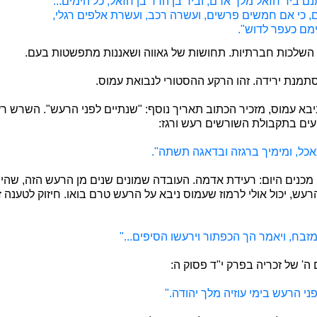
נם ביד חזאל מלך ארם, וביד בן הדד בן חזאל, כל הימים...
ם, כי אם חמשים פרשים, ועשרה רכב, ועשרת אלפים רגלי,
ימם כעפר לדוש".
השלכות חברתיות. תחושות של גאווה ושאננות מתפשטות בעם.
סתמנת ירידה. זהו הרקע ההסטורי לנבואת עמוס.
בא עמוס, מזכיר הכתוב תאריך נוסף: "שנתיים לפני הרעש". השרש רע
עים בתקבולת השורשים רעש ורגז:
כל, ומימיך ברגזה ובדאגה תשתה".
ו מכנים היום: רעידת אדמה. העובדה שמונים שנים מן הרעש הזה, שה
הרעש, יכול אולי לרמוז שעמוס ניבא על הרעש טרם בואו. חיזוק לטענה
מזבח, ויאמר הך הכפתור וירעשו הסיפים..."
ה' של זכריה בפרק י"ד פסוק ה:
י הרעש בימי עוזיה מלך יהודה."