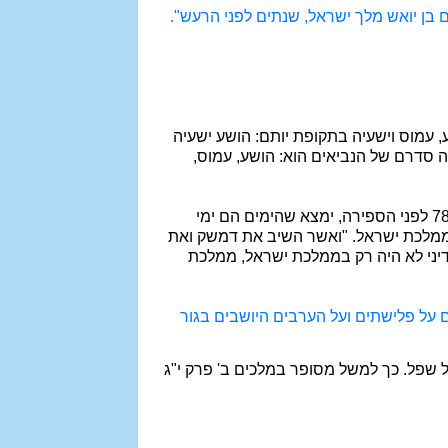
ם בן יואש מלך ישראל, שנתים לפני הרעש".
, עמוס וישעיה בתקופת יותם: הושע ישעיה
ה סדרם של הנביאים הוא: הושע, עמוס,
המעיין במלכים ב' פרק י"ד פסוקים כג-כט, בפסוקים המתארים את ימי ירבעם בן יואש, בשנים: 784-744 לפני הספירה, ימצא שהימים הם ימי
 ממלכת ישראל. "ואשר השיב את דמשק ואת
דיני לא היה רק בממלכת ישראל, ממלכת
ים על פלישתים ועל הערבים היושבים בגור
שפל. כך למשל מסופר במלכים ב' פרק י"ג