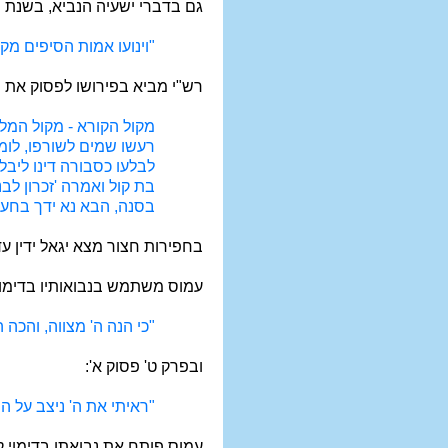
גם בדברי ישעיה הנביא, בשנת מ
"וינועו אמות הסיפים מקו
רש"י מביא בפירושו לפסוק את 
מקול הקורא - מקול המלא
רעשו שמים לשורפו, לומ
לבלעו כסבורה דינו ליב
בת קול ואמרה 'זכרון לב
בסנה, הבא נא ידך בחע
בחפירות חצור מצא יגאל ידין 
עמוס משתמש בנבואותיו בדימויי
"כי הנה ה' מצווה, והכה
ובפרק ט' פסוק א':
"ראיתי את ה' ניצב על ה
עמוס פותח את נבואתו בדימוי ק