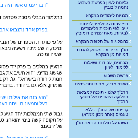
גליונות לעיון בפרשת השבוע -
"דברי עמוס אשר היה בנו
נחמה ליבוביץ
תכניות לימודים במקרא
בתלמוד הבבלי מסכת פסחים דף 
דפי עבודה לתלמיד לכיתות
י-יב, לפי תוכנית הלימודים
בפרק אחד נתנבאו ארבע
לבגרות, מאת עמירם דומוביץ
כרונולוגיה של תקופת המקרא
על פי כותרות הספרים של הנביא
ומיכה, הושע מיכה וישעיה ניבא
תנ"ך מי יודע - משחק להכרת
ישעיה ומיכה.
דמויות מן המקרא
מבחנים, עבודות ושאלות
ללימוד ולעיון
שגשוג מדיני: "הוא השיב את ג
פרשת השבוע
חמת ליהודה בישראל" וגו'. רק 
מולטי מדיה, מפות ותרשימים
שומרון, אלא גם ביהודה. בדברי 
התנ"ך שלנו - תוכנה למציאת
החלוקה היהודית של פסוקי
"הוא בנה את אילות וישי
התנ"ך
בעל והמעונים. ויתנו העמ
קריינות של התנ"ך - ללא
גבול שתי הממלכות יחד הגיע ל
טעמים (אתר מכון ממרא)
על תקופה קשה בימי יהואחז, סב
משהו על תולדות הוראת תנ"ך
של ירבעם: