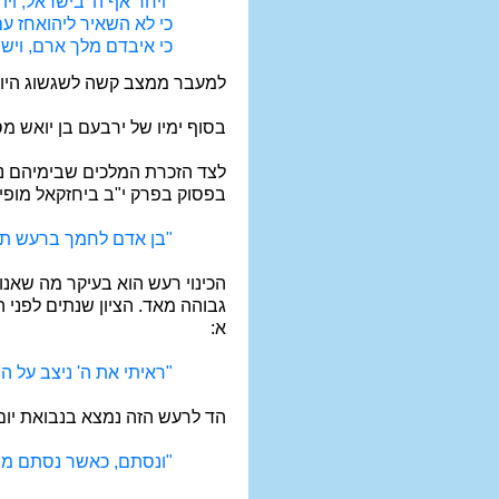
"ויחר אף ה' בישראל, וית
כי לא השאיר ליהואחז ע
כי איבדם מלך ארם, ויש
למעבר ממצב קשה לשגשוג היו 
בסוף ימיו של ירבעם בן יואש מ
לצד הזכרת המלכים שבימיהם ני
בפסוק בפרק י"ב ביחזקאל מופי
"בן אדם לחמך ברעש תא
הכינוי רעש הוא בעיקר מה שאנ
גבוהה מאד. הציון שנתים לפני 
א:
"ראיתי את ה' ניצב על ה
הד לרעש הזה נמצא בנבואת יום 
"ונסתם, כאשר נסתם מפנ