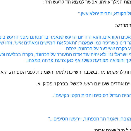
ות המלך עוזיהו, אפשר למצוא הד לרעש הזה:
ל הקורא, והבית ימלא עשן."
המדרש:
כים הקוראים, והוא היה יום הרעש שנאמר בו 'ונסתם מפני הרעש בימי ע
ר דינו בשריפה כמו שנאמר: 'ותאכל את חמישים ומאתים איש', וזהו
לע כקרח שעירער על הכהונה, יצתה
ני ישראל' וגו' ולא יהיה עוד אדם המעורר על הכהונה, כקרח בבליעה 
קך והוציאה מצורעת כשלג אף כאן צרעת פרחה במצחו.
עדות לרעש אדמה, בשכבה השייכת למאה השמינית לפני הספירה, היא ת
ם אחדים שעניינם רעש. למשל: בפרק ו' פסוק יא:
 הבית הגדול רסיסים והבית הקטן בקיעים".
מזבח, ויאמר הך הכפתור, וירעשו הסיפים..."
ול ה' לשאגת אריה: