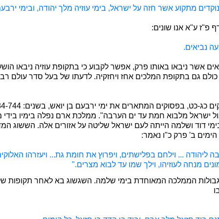
קדים מתקוע אשר חזה על ישראל, בימי עוזיה מלך יהודה, ובימי ירבע
פ"ז ע"א אנו שונים:
ה נביאים.
ים אשר ניבאו באותו פרק, אפשר לקבוע כי בתקופת עוזיה ניבאו הושע
ו כולם גם בתקופת המלכים אחז ויחזקיה. לדעתו של בעל סדר עולם רב
בול ישראל מלבוא חמת עד ים הערבה". ממלכת ארם נפלה בימיו בידי
בימי דוד ושלמה הייתה לעם ישראל שליטה על אזורים אלה. הששוג המ
הימים ב' פרק כ"ו נאמר:
בה ליהודה ... וילחם בפלישתים, ויפרוץ את חומת גת... ויעזרהו האלוק
ונים מנחה לעוזיהו, וילך שמו עד לבוא מצרים."
גבולות הממלכה המאוחדת בימי שלמה. השגשוג בא לאחר תקופות של 
ו