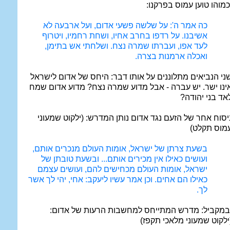
כמוהו טוען עמוס בפרקנו:
כה אמר ה': על שלשה פשעי אדום, ועל ארבעה לא
אשיבנו. על רדפו בחרב אחיו, ושחת רחמיו, ויטרוף
לעד אפו, ועברתו שמרה נצח. ושלחתי אש בתימן,
ואכלה ארמנות בצרה.
ני הנביאים מתלוננים על אותו דבר: היחס של אדום לישראל
ינו ישר. יש עברה - אבל מדוע שמרה נצח? מדוע אדום שמח
אד בני יהודה?
יסוח אחר של הזעם נגד אדום נותן המדרש: (ילקוט שמעוני
מוס תקלט)
בשעת צרתן של ישראל, אומות העולם מנכרים אותם,
ועושים כאילו אין מכירים אותם... ובשעת טובתן של
ישראל, אומות העולם מכחישים להם, ועושים עצמם
כאילו הם אחים. וכן אמר עשיו ליעקב: אחי, יהי לך אשר
לך.
במקביל: מדרש המתייחס למחשבות הרעות של אדום:
ילקוט שמעוני מלאכי תקפז)