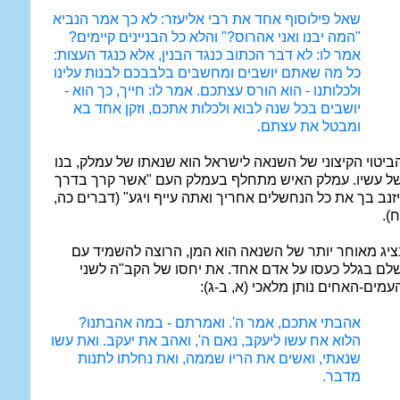
שאל פילוסוף אחד את רבי אליעזר: לא כך אמר הנביא
"המה יבנו ואני אהרוס?" והלא כל הבניינים קיימים?
אמר לו: לא דבר הכתוב כנגד הבנין, אלא כנגד העצות:
כל מה שאתם יושבים ומחשבים בלבבכם לבנות עלינו
ולכלותנו - הוא הורס עצתכם. אמר לו: חייך, כך הוא -
יושבים בכל שנה לבוא ולכלות אתכם, וזקן אחד בא
ומבטל את עצתם.
ביטוי הקיצוני של השנאה לישראל הוא שנאתו של עמלק, בנו
ל עשיו. עמלק האיש מתחלף בעמלק העם "אשר קרך בדרך
יזנב בך את כל הנחשלים אחריך ואתה עייף ויגע" (דברים כה,
ח).
ציג מאוחר יותר של השנאה הוא המן, הרוצה להשמיד עם
לם בגלל כעסו על אדם אחד. את יחסו של הקב"ה לשני
עמים-האחים נותן מלאכי (א, ב-ג):
אהבתי אתכם, אמר ה'. ואמרתם - במה אהבתנו?
הלוא אח עשו ליעקב, נאם ה', ואהב את יעקב. ואת עשו
שנאתי, ואשים את הריו שממה, ואת נחלתו לתנות
מדבר.