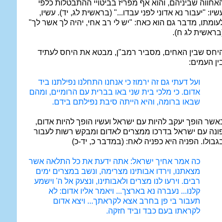
אחווה שביניהם, והוא אף מפריז בביטויי ההתבטלות כלפי
שיו: "יעבור נא אדוני לפני עבדו..." (בראשית לג, יד). עשיו,
עומתו, מדבר גם הוא כאח: "יש לי רב אחי, יהיה לך אשר לך"
בראשית לג ח).
יחס שבין האחים, מסביר רמב"ן, מבטא את היחס לעתיד
ין העמים:
ועל דעתי גם זה ירמוז כי אנחנו התחלנו נפילתנו ביד
אדום. כי מלכי בית שני באו בברית עם הרומיים, ומהם
שבאו ברומה, והיא הייתה סיבת נפילתם בידם.
אשר הופך יעקב להיות עם ישראל ועשיו הופך להיות אדום,
ונה עם ישראל בדרכו ממצרים לאדום ומבקש רשות לעבור
גבולו. הפניה היא כפניה לאח: (במדבר כ, יד-כ)
כה אמר אחיך ישראל: אתה ידעת את כל התלאה אשר
מצאתנו, וירדו אבותינו מצרימה, ונשב במצרים ימים
רבים. וירעו לנו מצרים ולאבותינו, ונצעק אל ה' וישמע
קלנו... נעברה נא בארצך... ויאמר אליו אדום: לא
תעבור בי פן בחרב אצא לקראתך... ויצא אדום
לקראתו בעם כבד וביד חזקה.