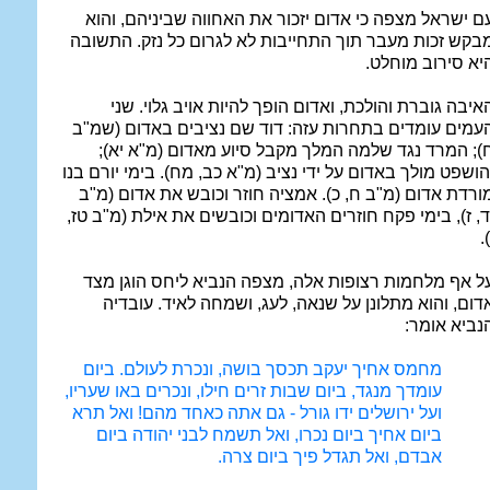
ם ישראל מצפה כי אדום יזכור את האחווה שביניהם, והוא
בקש זכות מעבר תוך התחייבות לא לגרום כל נזק. התשובה
יא סירוב מוחלט.
איבה גוברת והולכת, ואדום הופך להיות אויב גלוי. שני
עמים עומדים בתחרות עזה: דוד שם נציבים באדום (שמ"ב
); המרד נגד שלמה המלך מקבל סיוע מאדום (מ"א יא);
הושפט מולך באדום על ידי נציב (מ"א כב, מח). בימי יורם בנו
ורדת אדום (מ"ב ח, כ). אמציה חוזר וכובש את אדום (מ"ב
ד, ז), בימי פקח חוזרים האדומים וכובשים את אילת (מ"ב טז,
).
ל אף מלחמות רצופות אלה, מצפה הנביא ליחס הוגן מצד
דום, והוא מתלונן על שנאה, לעג, ושמחה לאיד. עובדיה
נביא אומר:
מחמס אחיך יעקב תכסך בושה, ונכרת לעולם. ביום
עומדך מנגד, ביום שבות זרים חילו, ונכרים באו שעריו,
ועל ירושלים ידו גורל - גם אתה כאחד מהם! ואל תרא
ביום אחיך ביום נכרו, ואל תשמח לבני יהודה ביום
אבדם, ואל תגדל פיך ביום צרה.