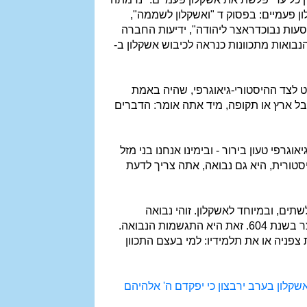
לון פעמיים: בפסוק ד "ואשקלון לשממה",
מסעות נבוכדראצר ליהודה", ידיעות החברה
ות האלה, ששתי הנבואות מתכוונות כנראה לכיבוש אשקלון ב-
 לצד ההיסטורי-גיאוגרפי, שהיה באמת
בל ארץ או תקופה, מיד אתה אומר: הדברים
רפי טעון בירור - ובימינו אנחנו בני מזל
סטורית, היא גם נבואה, אתה צריך לדעת
ים, ובמיוחד לאשקלון. זוהי נבואה
שניבאה לחורבן אשקלון. ובצדק טענו החוקרים שהיא מתכוונת כנראה לכיבוש אשקלון על-ידי נבוכדנאצר בשנת 604. זאת היא התגשמות הנבואה.
פניה או את תלמידיו: למי בעצם התכוון
אשקלון בערב ירבצון כי יפקדם ה' אלהיהם