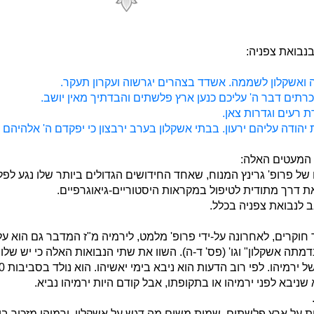
נבואת צפניה:
יה ואשקלון לשממה. אשדד בצהרים יגרשוה ועקרון תעקר.
י כרתים דבר ה' עליכם כנען ארץ פלשתים והבדתיך מאין יושב.
רת רעים וגדרות צאן.
 יהודה עליהם ירעון. בבתי אשקלון בערב ירבצון כי יפקדם ה' אלהיהם
המעטים האלה:
של פרופ' גרינץ המנוח, שאחד החידושים הגדולים ביותר שלו נגע לפ
 דרך מתודית לטיפול במקראות היסטוריים-גיאוגרפיים.
לנבואת צפניה בכלל.
 חוקרים, לאחרונה על-ידי פרופ' מלמט, לירמיה מ"ז המדבר גם הוא על
תה אשקלון" וגו' (פס' ד-ה). השוו את שתי הנבואות האלה כי יש שלוש 
א שניבא לפני ירמיהו או בתקופתו, אבל קודם היות ירמיהו נביא.
על ארץ פלשתים, שמות משום מה דגש על אשקלון. ירמיהו מזכיר בין