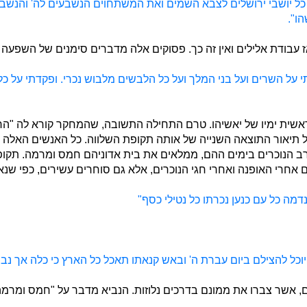
ועל כל יושבי ירושלים לצבא השמים ואת המשתחוים הנשבעים לה' והנש
ו".
 עבודת אלילים ואין זה כך. פסוקים אלה מדברים סימנים של השפעה 
תי על השרים ועל בני המלך ועל כל הלבשים מלבוש נכרי. ופקדתי על 
אשית ימיו של יאשיהו. טרם התחילה התשובה, שהמחקר קורא לה "הר
 תיאור התוצאה השנייה של אותה תקופת השלווה. כל האנשים האלה הנ
רב הנוכרים בימים ההם, ממלאים את בית אדוניהם חמס ומרמה. תק
ם אחרי האופנה ואחרי חגי הנוכרים, אלא גם סוחרים עשירים, כפי שנא
נדמה כל עם כנען נכרתו כל נטילי כסף"
וכל להצילם ביום עברת ה' ובאש קנאתו תאכל כל הארץ כי כלה אך נב
 אשר צברו את ממונם בדרכים נלוזות. הנביא מדבר על "חמס ומרמה".