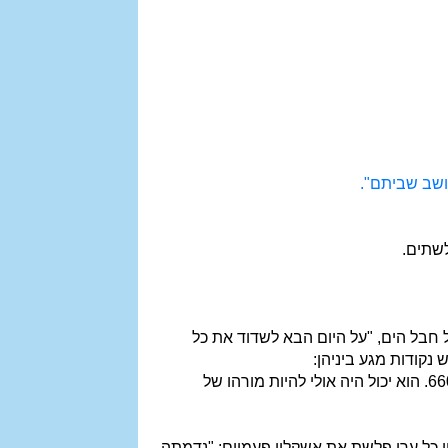
 ושב שביתם".
לשתים.
 חבל הים, "על היום הבא לשדוד את כל
נקודות מגע ביניהן:
התקופה: צפניה הוא בן דורו של ירמיהו. לפי רוב הדעות הוא ניבא בימי יאשיהו. הוא נולד בסביבות 660. הוא יכול היה אולי להיות מורהו של
 כל ערי פלשת את אשקלון פעמיים: "נדמתה