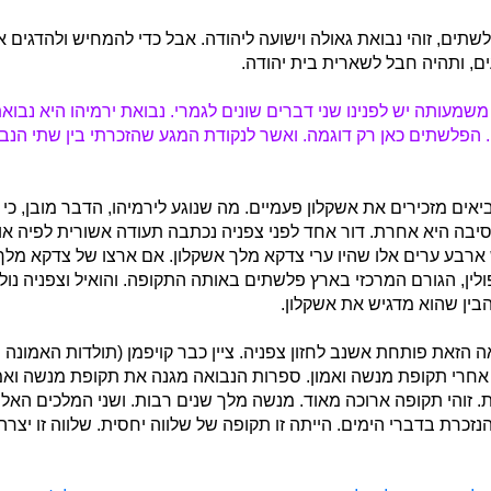
פלשתים, זוהי נבואת גאולה וישועה ליהודה. אבל כדי להמחיש ולהדגים 
ם, ותהיה חבל לשארית בית יהודה.
מעותה יש לפנינו שני דברים שונים לגמרי. נבואת ירמיהו היא נבואת
. הפלשתים כאן רק דוגמה. ואשר לנקודת המגע שהזכרתי בין שתי הנב
אים מזכירים את אשקלון פעמיים. מה שנוגע לירמיהו, הדבר מובן, כי 
סיבה היא אחרת. דור אחד לפני צפניה נכתבה תעודה אשורית לפיה אומ
ארבע ערים אלו שהיו ערי צדקא מלך אשקלון. אם ארצו של צדקא מלך אש
ין, הגורם המרכזי בארץ פלשתים באותה התקופה. והואיל וצפניה נו
ין שהוא מדגיש את אשקלון.
 הזאת פותחת אשנב לחזון צפניה. ציין כבר קויפמן (תולדות האמונה ה
דים פה אחרי תקופת מנשה ואמון. ספרות הנבואה מגנה את תקופת מנשה ו
 זוהי תקופה ארוכה מאוד. מנשה מלך שנים רבות. ושני המלכים האלה
זכרת בדברי הימים. הייתה זו תקופה של שלווה יחסית. שלווה זו יצר