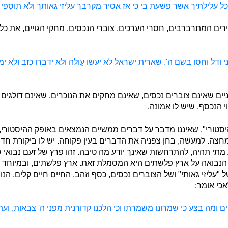
ל עלילתיך אשר פשעת בי כי אז אסיר מקרבך עליזי גאותך ולא תוסִפי
ירים המתרברבים, חסרי הערכים, צוברי הנכסים, מחקי הגויים, את כל 
ודל וחסו בשם ה'. שארית ישראל לא יעשו עַולה ולא ידברו כזב ולא י
עניים שאינם צוברים נכסים, שאינם מחקים את הנוכרים, שאינם דולגים
י הנכסף, שיש לו אמונה.
יסטורי", שאיננו מדבר על דברים ממשיים הנמצאים באופק ההיסטורי, כ
חצה. למעשה, בחן צפניה את הדברים בעין פקוחה. יש לו ביקורת חדה 
דע מתי תהיה, להתרחשות שאינך יודע מה טיבה. זהו פרץ של זעם נבואי 
 הנבואה על ארץ פלשתים היא המסמלת זאת. ארץ פלשתים, ובמיוחד 
עליזי גאותי" ושל הצוברים נכסים, כסף וזהב, החיים חיים קלים, הנ
כי אומר:
ומה בצע כי שמרונו משמרתו וכי הלכנו קדורנית מפני ה' צבאות, ועת