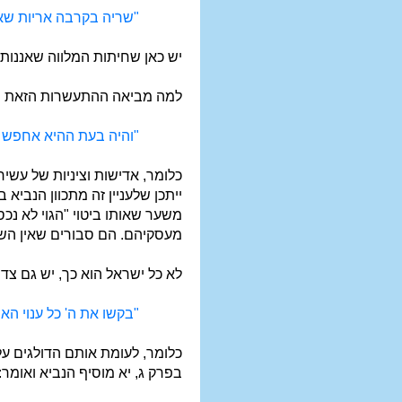
"שריה בקרבה אריות שאג
יש כאן שחיתות המלווה שאננות 
למה מביאה ההתעשרות הזאת וה
"והיה בעת ההיא אחפש א
כלומר, אדישות וציניות של עשי
ייתכן שלעניין זה מתכוון הנביא
משער שאותו ביטוי "הגוי לא נכס
מעסקיהם. הם סבורים שאין השג
לא כל ישראל הוא כך, יש גם צד
"בקשו את ה' כל ענוי הא
כלומר, לעומת אותם הדולגים על 
בפרק ג, יא מוסיף הנביא ואומר: