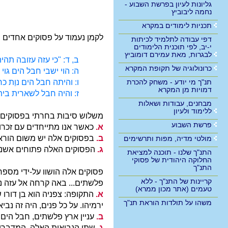
גליונות לעיון בפרשת השבוע -
נחמה ליבוביץ
תכניות לימודים במקרא
לקמן נעמוד על פסוקים אחדים ב
דפי עבודה לתלמיד לכיתות
י-יב, לפי תוכנית הלימודים
לבגרות, מאת עמירם דומוביץ
ב, ד: "כי עזה עזובה תה
כרונולוגיה של תקופת המקרא
ה: הוי ישבי חבל הים גו
ו: והיתה חבל הים נוַת כ
תנ"ך מי יודע - משחק להכרת
דמויות מן המקרא
ז: והיה חבל לשארית בית
מבחנים, עבודות ושאלות
ללימוד ולעיון
משלוש סיבות בחרתי בפסוקים 
פרשת השבוע
א.
כאשר אנו מתייחדים עם זכרו 
ב.
בפסוקים אלה יש משום הוראת
מולטי מדיה, מפות ותרשימים
ג.
הפסוקים האלה פתוחים אשנב 
התנ"ך שלנו - תוכנה למציאת
החלוקה היהודית של פסוקי
התנ"ך
פסוקים אלה הושוו על-ידי מספר
קריינות של התנ"ך - ללא
פלשתים... באה קרחה אל עזה נדמ
טעמים (אתר מכון ממרא)
א.
משהו על תולדות הוראת תנ"ך
ירמיהו. על כל פנים, היה זה נבי
ב.
עניין ארץ פלשתים, חבל הים.
ג.
שתי הנבואות האלה, המדברות 