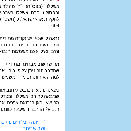
אשקלון" (בפס' ה), ו"ה' צוה לה
ובפסוק ז "בבתי אשקלון בערב י
604.
נראה לי שכאן יש נקודה מתודי
נעלם מעיני רבים בימים ההם, כ
זהים, ואילו עצם משמעות הנבו
מה שחשוב מבחינה מתודית הוא, ש
שהדבר הזה ניתן על פי רוב - א
לְמה היא חותרת, מה המשמעות
כשאנחנו מעיינים בשתי הנבואות
מה שאין כאן בנבואת צפניה. אמ
הנביא? הרי ברור שעיקר כוונתו
"והייתה חבל הים נות כר
ושב שביתם".