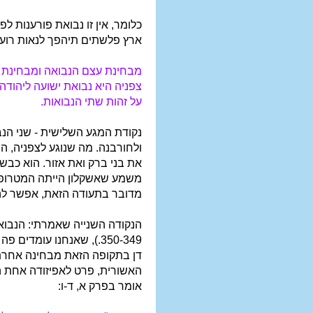
כלומר, אין זו נבואת פורענות ל
ארץ פלשתים תיהפך לנאות רועי
מבחינת עצם הנבואה ומבחינת מש
צפניה היא נבואת ישועה ליהודה
על זהות שתי הנבואות.
נקודת המגע השלישית - שני הנבי
ולחורבנה. מה שנוגע לצפניה, ה
את בני ברק ואת אזור. הוא כבש 
משמע שאשקלון הייתה המטרופול
מדובר בתעודה הזאת, אפשר להב
הנקודה השנייה שאמרתי: הנבואה
350-349.), שאנחנו עומ
דן בתקופה הזאת מבחינה אחרת.
האשורית, פרט לאפיזודה אחת הנ
אומר בפרק א, ד-ו: