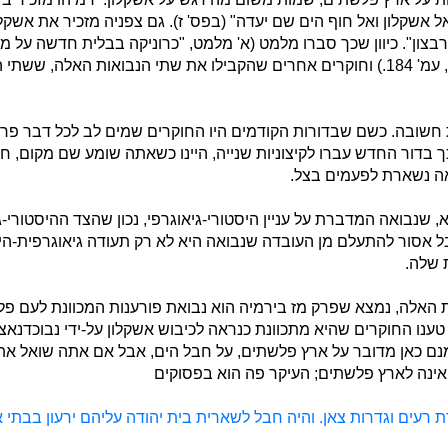
 אל אשקלון ואל חוף הים שם יעדה" (בפס' ז). גם צפניה מזכיר את אשק
רבצון". כיוון שכך סברו מלמט (א' מלמט, "כרוניקה בבלית חדשה על 
לחקירת ארץ ישראל, כ (תשט"ו), עמ' 184.) וחוקרים אחרים שהקבילו את שתי הנבוא
ת חשובה. כשם שבדורות הקודמים היו החוקרים שמים לב לכל דבר פרט
ך בדור החדש עברו לקיצוניות שנייה, היינו כשאתה שומע שם מקום, ח
אה נשארת לפעמים בצל.
נבואה המדברת על עניין היסטורי-גיאוגרפי, נכון שהצד ההיסטורי-גיאוג
בל אסור להתעלם מן העובדה שנבואה היא לא רק תעודה גיאוגרפית-הי
 שלה.
 האלה, נמצא שפרק מז בירמיה הוא נבואת פורענות המכוונת לעם פלשת
נם כאן מדובר על ארץ פלשתים, על חבל הים, אבל אם אתה שואל את צ
 אינה לארץ פלשתים; העיקר פה הוא בפסוקים
ת רעים וגדרות צאן. והיה חבל לשארית בית יהודה עליהם ירעון בבתי 