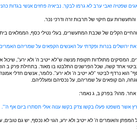
ים שפטיה זאבי ערב לא גרמו לבקר. נביאיה פחזים אנשי בגדות כהני
והתעשרות עם חיקוי של תרבות זרה ודרכי נכר.
חיים הקלים של שכבת המתעשרים, בעלי נטילי כסף, הממלאים בית 
ת ירושלים בנרות ופקדתי על האנשים הקפאים על שמריהם האמרים בל
רים, המסיקים מתולדות תקופת מנשה ש"לא ייטיב ה' ולא ירע", שיכול 
 בביטוי אחד קשה, שכל הפרשנים התלבטו בו מאוד. בתחילת פרק ב הוא 
ף" הוא נרדף לביטוי "לא ייטיב ה' ולא ירע". כלומר, אנשים חדלי אמו
חה, הם קופאים על שמריהם, על נכסיהם ומעלליהם.
 אחר. מהו? בפרק ב, ג נאמר:
רץ אשר משפטו פעלו בקשו צדק בקשו ענוה אולי תסתרו ביום אף ה'".
המפתן והאומרים ה' לא ייטיב ולא ירע, הגוי לא נכסף, יש גם טובים,