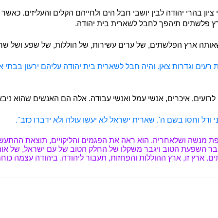
 ציון בהרי יהודה לבין יושבי חבל הים ולחייהם הקלים והעליזים. כאשר 
ץ פלשתים תיהפך לחבל לשארית בית יהודה.
שאותה ארץ הפלשתים, של ערים עשירות, של הוללות, של שפע ושל שח
 רעים וגדרות צאן. והיה חבל לשארית בית יהודה עליהם ירעון בבתי א
רועים, איכרים, אנשי עמל ואנשי עבודה. אלה הם האנשים שהוא ניבא
ודל וחסו בשם ה'. שארית ישראל לא יעשו עולה ולא ידברו כזב".
ת מנשה ושלאחריה. הוא ראה את הפגמים והליקויים, תוצאת ההתעשרות
בר השפעת הטוב ויגבר משקלו של החלק הטוב של עם ישראל, של אותם ע
ם. ארץ זו, ארץ ההוללות והפחזות, תעבור ליהודה. ביהודה עצמה כוח