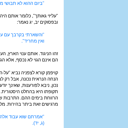
"ביום ההוא לא תבושי מכ
"עליזי גאותך", כלומר אותם היה
ובפסוקים יב, יג נאמר:
"והשארתי בקרבך עם עני 
ואין מחריד".
זהו הניגוד. אותם ענוי הארץ, ה
הם אינם הגוי לא נכסף, אלא הגו
קויפמן קורא לצפניה נביא "על-ה
הנחה הנראית נכונה, אבל רק למ
נכון, ניבא לפורענות, שאינך יו
תקופתו היא בהחלט היסטורית.
הרווחת בימים ההם. התרבות של "
מרגישים זאת ביתר בהירות. מלא
"אמרתם שוא עבוד אלהים 
(ג, יד).