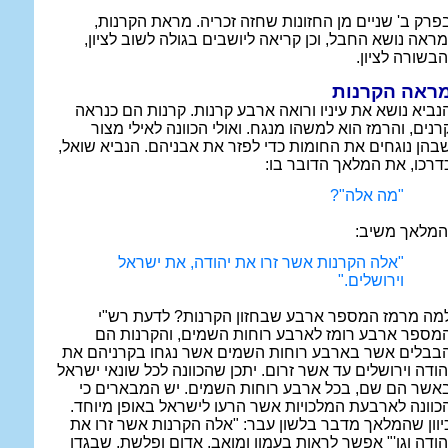
פרק ב' שניים מן החזונות שחזה זכריה. מראת הקרנות,
מראה נושא החבל, וכן קריאה ליושבים בגולה לשוב לציון,
הבשורה לציון.
ראה הקרנות
נביא נושא את עיניו ורואה ארבע קרנות. קרנות הם כנראה
רנים, והרמז הוא למשהו מנגח. ואולי הכוונה לאילי מצור
בהן נוגחים את החומות כדי לפזר את אבניהם. הנביא שואל,
דרכו, את המלאך הדובר בו:
"מה אלה"?
המלאך משיב:
"אלה הקרנות אשר זרו את יהודה, את ישראל
וירושלים."
מה מרמז המספר ארבע שבחזון הקרנות? לדעת רש"י
מספר ארבע רומז לארבע רוחות השמים, והקרנות הם
בבלים אשר בארבע רוחות השמים אשר נגחו בקרניהם את
הודה וירושלים עד אשר זרום. יתכן שהכוונה לכל שונאי ישראל
אשר הם שם, בכל ארבע רוחות השמים. יש המבארים כי
כוונה לארבעת המלכויות אשר הרעו לישראל באופן מיוחד.
יוון שהמלאך מדבר בלשון עבר: "אלה הקרנות אשר זרו את
הודה וגו'" אפשר לראות בעמון ומואב, אדום ופלשת, שבגדו