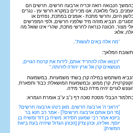
המשך הנבואה רואה זכריה ארבעה חרשים. חרשים הם
ומנים, בעלי מלאכה. אנו מכירים במקרא חרשי עץ - נגרים
לשון היום, וחרשי מתכת - אומנים במתכת, נפחים או
סגרים. הנביא מזהה מיד שלפניו חרשים, ולפי המפרשים
לי מצור, הכוונה כנראה לחרשי מתכת, שהרי אינו שואל מה
לה, אלא:
"מה אלה באים לעשות".
תשובת המלאך:
"ויבואו אלה להחריד אותם, לידות את קרנות הגויים,
הנושאים קרן אל ארץ יהודה לזרותה."
נביא משתמש במילה קרן בשתי משמעויות. במשמעות
קונקרטית, קרן ממש, ובמשמעות המושאלת: כבוד ותפארת.
עונש לגויים יהיה מידה כנגד מידה.
תלמוד הבבלי מסכת סוכה דף נ"ב ע"ב אומרת הגמרא:
"ויראני ה' ארבעה חרשים. מאן נינהו ארבעה חרשים?
[מי הם אותם ארבעה חרשים?] - אמר רב חנא בר
ביזנא אמר רבי שמעון חסידא: משיח בן דוד ומשיח בן
יוסף, ואליהו, וכהן צדק [הכוהן הגדול שיהיה בעת ביאת
המשיח].