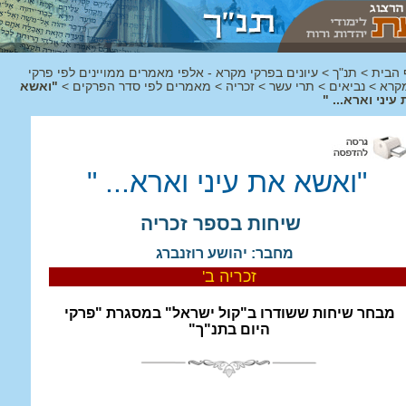
 הבית
>
תנ"ך
>
עיונים בפרקי מקרא - אלפי מאמרים ממויינים לפי פרקי
קרא
>
נביאים
>
תרי עשר
>
זכריה
>
מאמרים לפי סדר הפרקים
>
"ואשא
עיני וארא... "
"ואשא את עיני וארא... "
שיחות בספר זכריה
מחבר: יהושע רוזנברג
זכריה ב'
מבחר שיחות ששודרו ב"קול ישראל" במסגרת "פרקי
היום בתנ"ך"