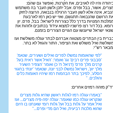
יהודה והיו לה לאויבים, את הקרנות, ואפשר גם שהם:
צרים, אשור, בבל ופרס. אבל יתכן ולשון העבר בה משתמש
נביא, אינה אלא לשון העבר הרגילה בנבואה, הרוצה לחזק
ת הרושם שהנבואה תתגשם, ואזי יש כאן רמז לארבעת
מלכות המנויות בדרך כלל כצוררות לישראל: בבל, פרס, יון
רומא. בכל דור רצו פרשניו למצוא עידוד בכתובים ולזהות את
ונאי ישראל שייענשו עם הגויים הצוררים בזמנם.
ברית בין הבתרים מצטווה אברהם לבתר עגלה משולשת ועז
שולשת ואיל משולש ואת הציפור, התור והגוזל לא בתר.
מבאר רש"י:
"לפי שהאומות נמשלו לפרים ואילים ושעירים, שנאמ'
'סבבוני פרים רבים' וגו' ואומר: 'האיל אשר ראית בעל
קרנים מלך פרס' (דניאל ח' כ) ואומר 'הצפיר השעיר
מלך יוון', וישראל נמשלו לבני יונה, שנאמר 'יונתי בחגווי
הסלע', לפיכך בתר הבהמות רמז שיהיו האומות כלים
והולכים. "
ד"ק מזהה רמזים אחרים:
"באמרו עגלה רמז לגלות ראשון שהיא גלות מצרים
שנקראו עגלה כמו שאומר: עגלה יפה-פיה מצרים... ועז
ואיל אמר על גלות בבל ועל גלות רומי שאנחנו בו היום
שהוא מלכות רביעית, ואיל הם מדי ופרס..."