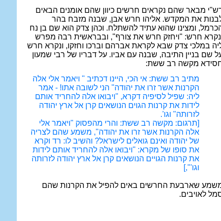
ש"י מבאר שהם נקראים חרשים כיוון שהם אומנים הבאים
בנות את המקדש. אליהו חרש אבן, שבנה מזבח בהר
כרמל, ומצינו שהוא עתיד להשתלח. וכהן צדק הוא שם בן נח
נקרא חרש: "ויחזק חרש את צורף", ובבראשית רבה מפרש
יה במלכי צדק שבא לקראת אברהם וברכו וחזקו, ונקרא חרש
ל שם בניין התיבה, שבנה עם אביו. על דבריו של רבי שמעון
סידא מקשה רב ששת:
מתיב רב ששת: אי הכי, היינו דכתיב " ויאמר אלי אלה
הקרנות אשר זרו את יהודה" הני לשובה אתו! - אמר
ליה: שפיל לסיפיה דקרא, "ויבואו אלה להחריד אותם
לידות את קרנות הגוים הנושאים קרן אל ארץ יהודה
לזרותה" וגו'.
[תרגום: מקשה רב ששת: והרי מהפסוק "ויאמר אלי
אלה הקרנות אשר זרו את יהודה", משמע שהם לצריה
של יהודה ואינם גואלים לישראל? והשיב לו: רד וקרא
את סופו של מקרא: "ויבואו אלה להחריד אותם לידות
את קרנות הגויים הנושאים קרן אל ארץ יהודה לזרותה
וגו'",]
שמע שארבעת החרשים באים להפיל את הקרנות שהם
מל לאויבים.