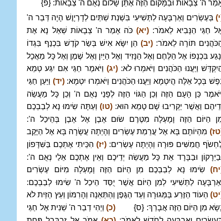
ָמַר ה' צְבָאוֹת וּבַמָּקוֹם הַזֶּה אֶתֵּן שָׁלוֹם נְאֻם ה' צְבָאוֹת: {פ}
י)
בְּעֶשְׂרִים וְאַרְבָּעָה לַתְּשִׁיעִי בִּשְׁנַת שְׁתַּיִם לְדָרְיָוֶשׁ הָיָה דְּבַר ה'
ֶל חַגַּי הַנָּבִיא לֵאמֹר:
(יא)
כֹּה אָמַר ה' צְבָאוֹת שְׁאַל נָא אֶת
ַכֹּהֲנִים תּוֹרָה לֵאמֹר:
(יב)
הֵן יִשָּׂא אִישׁ בְּשַׂר קֹדֶשׁ בִּכְנַף בִּגְדוֹ
ְנָגַע בִּכְנָפוֹ אֶל הַלֶּחֶם וְאֶל הַנָּזִיד וְאֶל הַיַּיִן וְאֶל שֶׁמֶן וְאֶל כָּל מַאֲכָל
ֲיִקְדָּשׁ וַיַּעֲנוּ הַכֹּהֲנִים וַיֹּאמְרוּ לֹא:
(יג)
וַיֹּאמֶר חַגַּי אִם יִגַּע טְמֵא
ֶפֶשׁ בְּכָל אֵלֶּה הֲיִטְמָא וַיַּעֲנוּ הַכֹּהֲנִים וַיֹּאמְרוּ יִטְמָא:
(יד)
וַיַּעַן חַגַּי
ַיֹּאמֶר כֵּן הָעָם הַזֶּה וְכֵן הַגּוֹי הַזֶּה לְפָנַי נְאֻם ה' וְכֵן כָּל מַעֲשֵׂה
ְדֵיהֶם וַאֲשֶׁר יַקְרִיבוּ שָׁם טָמֵא הוּא:
(טו)
וְעַתָּה שִׂימוּ נָא לְבַבְכֶם
ִן הַיּוֹם הַזֶּה וָמָעְלָה מִטֶּרֶם שׂוּם אֶבֶן אֶל אֶבֶן בְּהֵיכַל ה':
טז)
מִהְיוֹתָם בָּא אֶל עֲרֵמַת עֶשְׂרִים וְהָיְתָה עֲשָׂרָה בָּא אֶל הַיֶּקֶב
ַחְשֹׂף חֲמִשִּׁים פּוּרָה וְהָיְתָה עֶשְׂרִים:
(יז)
הִכֵּיתִי אֶתְכֶם בַּשִּׁדָּפוֹן
ּבַיֵּרָקוֹן וּבַבָּרָד אֵת כָּל מַעֲשֵׂה יְדֵיכֶם וְאֵין אֶתְכֶם אֵלַי נְאֻם ה':
יח)
שִׂימוּ נָא לְבַבְכֶם מִן הַיּוֹם הַזֶּה וָמָעְלָה מִיּוֹם עֶשְׂרִים
ְאַרְבָּעָה לַתְּשִׁיעִי לְמִן הַיּוֹם אֲשֶׁר יֻסַּד הֵיכַל ה' שִׂימוּ לְבַבְכֶם:
יט)
הַעוֹד הַזֶּרַע בַּמְּגוּרָה וְעַד הַגֶּפֶן וְהַתְּאֵנָה וְהָרִמּוֹן וְעֵץ הַזַּיִת לֹא
ָשָׂא מִן הַיּוֹם הַזֶּה אֲבָרֵךְ: {ס}
(כ)
וַיְהִי דְבַר ה' שֵׁנִית אֶל חַגַּי
ְּעֶשְׂרִים וְאַרְבָּעָה לַחֹדֶשׁ לֵאמֹר:
(כא)
אֱמֹר אֶל זְרֻבָּבֶל פַּחַת