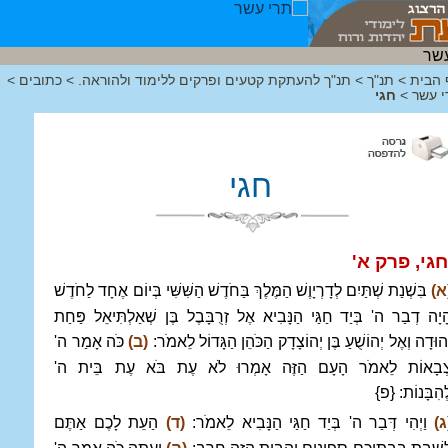
 הבית
>
תנ"ך
>
תנ"ך להעתקת קטעים ופרקים ללימוד ולהוראה.
>
כתובים
>
י עשר
>
חגי
חגי
חגי, פרק א'
א)
בִּשְׁנַת שְׁתַּיִם לְדָרְיָוֶשׁ הַמֶּלֶךְ בַּחֹדֶשׁ הַשִּׁשִּׁי בְּיוֹם אֶחָד לַחֹדֶשׁ
ָיָה דְבַר ה' בְּיַד חַגַּי הַנָּבִיא אֶל זְרֻבָּבֶל בֶּן שְׁאַלְתִּיאֵל פַּחַת
ְהוּדָה וְאֶל יְהוֹשֻׁעַ בֶּן יְהוֹצָדָק הַכֹּהֵן הַגָּדוֹל לֵאמֹר:
(ב)
כֹּה אָמַר ה'
ְבָאוֹת לֵאמֹר הָעָם הַזֶּה אָמְרוּ לֹא עֶת בֹּא עֶת בֵּית ה'
ְהִבָּנוֹת: {פ}
ג)
וַיְהִי דְּבַר ה' בְּיַד חַגַּי הַנָּבִיא לֵאמֹר:
(ד)
הַעֵת לָכֶם אַתֶּם