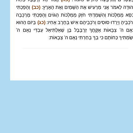
ְהוּדָה לֵאמֹר אֲנִי מַרְעִישׁ אֶת הַשָּׁמַיִם וְאֶת הָאָרֶץ:
(כב)
וְהָפַכְתִּי
ִּסֵּא מַמְלָכוֹת וְהִשְׁמַדְתִּי חֹזֶק מַמְלְכוֹת הַגּוֹיִם וְהָפַכְתִּי מֶרְכָּבָה
ְרֹכְבֶיהָ וְיָרְדוּ סוּסִים וְרֹכְבֵיהֶם אִישׁ בְּחֶרֶב אָחִיו:
(כג)
בַּיּוֹם הַהוּא
ְאֻם ה' צְבָאוֹת אֶקָּחֲךָ זְרֻבָּבֶל בֶּן שְׁאַלְתִּיאֵל עַבְדִּי נְאֻם ה'
ְשַׂמְתִּיךָ כַּחוֹתָם כִּי בְךָ בָחַרְתִּי נְאֻם ה' צְבָאוֹת: