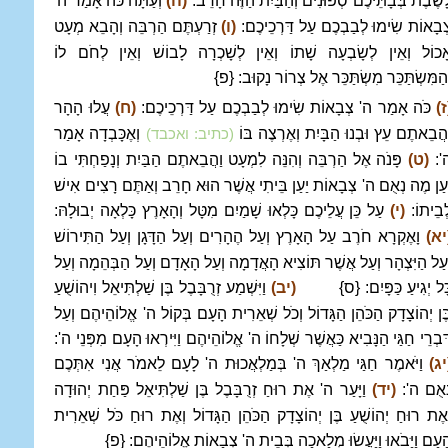
ָשֶׁבֶת בְּבָתֵּיכֶם סְפוּנִים וְהַבַּיִת הַזֶּה חָרֵב:
(ה)
וְעַתָּה כֹּה אָמַר ה'
ְבָאוֹת שִׂימוּ לְבַבְכֶם עַל דַּרְכֵיכֶם:
(ו)
זְרַעְתֶּם הַרְבֵּה וְהָבֵא מְעָט
ָכוֹל וְאֵין לְשָׂבְעָה שָׁתוֹ וְאֵין לְשָׁכְרָה לָבוֹשׁ וְאֵין לְחֹם לוֹ
ְהַמִּשְׂתַּכֵּר מִשְׂתַּכֵּר אֶל צְרוֹר נָקוּב: {פ}
ז)
כֹּה אָמַר ה' צְבָאוֹת שִׂימוּ לְבַבְכֶם עַל דַּרְכֵיכֶם:
(ח)
עֲלוּ הָהָר
ַהֲבֵאתֶם עֵץ וּבְנוּ הַבָּיִת וְאֶרְצֶה בּוֹ
וְאֶכָּבְדָה אָמַר
(כתיב: ואכבד)
':
(ט)
פָּנֹה אֶל הַרְבֵּה וְהִנֵּה לִמְעָט וַהֲבֵאתֶם הַבַּיִת וְנָפַחְתִּי בוֹ
ַעַן מֶה נְאֻם ה' צְבָאוֹת יַעַן בֵּיתִי אֲשֶׁר הוּא חָרֵב וְאַתֶּם רָצִים אִישׁ
ְבֵיתוֹ:
(י)
עַל כֵּן עֲלֵיכֶם כָּלְאוּ שָׁמַיִם מִטָּל וְהָאָרֶץ כָּלְאָה יְבוּלָהּ:
יא)
וָאֶקְרָא חֹרֶב עַל הָאָרֶץ וְעַל הֶהָרִים וְעַל הַדָּגָן וְעַל הַתִּירוֹשׁ
ְעַל הַיִּצְהָר וְעַל אֲשֶׁר תּוֹצִיא הָאֲדָמָה וְעַל הָאָדָם וְעַל הַבְּהֵמָה וְעַל
ָּל יְגִיעַ כַּפָּיִם: {ס}
(יב)
וַיִּשְׁמַע זְרֻבָּבֶל בֶּן שַׁלְתִּיאֵל וִיהוֹשֻׁעַ
ֶּן יְהוֹצָדָק הַכֹּהֵן הַגָּדוֹל וְכֹל שְׁאֵרִית הָעָם בְּקוֹל ה' אֱלוֹהֵיהֶם וְעַל
ִּבְרֵי חַגַּי הַנָּבִיא כַּאֲשֶׁר שְׁלָחוֹ ה' אֱלוֹהֵיהֶם וַיִּירְאוּ הָעָם מִפְּנֵי ה':
יג)
וַיֹּאמֶר חַגַּי מַלְאַךְ ה' בְּמַלְאֲכוּת ה' לָעָם לֵאמֹר אֲנִי אִתְּכֶם
ְאֻם ה':
(יד)
וַיָּעַר ה' אֶת רוּחַ זְרֻבָּבֶל בֶּן שַׁלְתִּיאֵל פַּחַת יְהוּדָה
ְאֶת רוּחַ יְהוֹשֻׁעַ בֶּן יְהוֹצָדָק הַכֹּהֵן הַגָּדוֹל וְאֶת רוּחַ כֹּל שְׁאֵרִית
ָעָם וַיָּבֹאוּ וַיַּעֲשׂוּ מְלָאכָה בְּבֵית ה' צְבָאוֹת אֱלוֹהֵיהֶם: {פ}