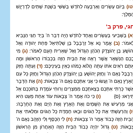
טו)
בְּיוֹם עֶשְׂרִים וְאַרְבָּעָה לַחֹדֶשׁ בַּשִּׁשִּׁי בִּשְׁנַת שְׁתַּיִם לְדָרְיָוֶשׁ
ַמֶּלֶךְ:
גי, פרק ב'
א)
בַּשְּׁבִיעִי בְּעֶשְׂרִים וְאֶחָד לַחֹדֶשׁ הָיָה דְּבַר ה' בְּיַד חַגַּי הַנָּבִיא
ֵאמֹר:
(ב)
אֱמָר נָא אֶל זְרֻבָּבֶל בֶּן שַׁלְתִּיאֵל פַּחַת יְהוּדָה וְאֶל
ְהוֹשֻׁעַ בֶּן יְהוֹצָדָק הַכֹּהֵן הַגָּדוֹל וְאֶל שְׁאֵרִית הָעָם לֵאמֹר:
(ג)
מִי
ָכֶם הַנִּשְׁאָר אֲשֶׁר רָאָה אֶת הַבַּיִת הַזֶּה בִּכְבוֹדוֹ הָרִאשׁוֹן וּמָה
ַתֶּם רֹאִים אֹתוֹ עַתָּה הֲלוֹא כָמֹהוּ כְּאַיִן בְּעֵינֵיכֶם:
(ד)
וְעַתָּה חֲזַק
ְרֻבָּבֶל נְאֻם ה' וַחֲזַק יְהוֹשֻׁעַ בֶּן יְהוֹצָדָק הַכֹּהֵן הַגָּדוֹל וַחֲזַק כָּל עַם
ָאָרֶץ נְאֻם ה' וַעֲשׂוּ כִּי אֲנִי אִתְּכֶם נְאֻם ה' צְבָאוֹת:
(ה)
אֶת הַדָּבָר
ֲשֶׁר כָּרַתִּי אִתְּכֶם בְּצֵאתְכֶם מִמִּצְרַיִם וְרוּחִי עֹמֶדֶת בְּתוֹכְכֶם אַל
ִּירָאוּ: {ס}
(ו)
כִּי כֹה אָמַר ה' צְבָאוֹת עוֹד אַחַת מְעַט הִיא
ַאֲנִי מַרְעִישׁ אֶת הַשָּׁמַיִם וְאֶת הָאָרֶץ וְאֶת הַיָּם וְאֶת הֶחָרָבָה:
ז)
וְהִרְעַשְׁתִּי אֶת כָּל הַגּוֹיִם וּבָאוּ חֶמְדַּת כָּל הַגּוֹיִם וּמִלֵּאתִי אֶת
ַבַּיִת הַזֶּה כָּבוֹד אָמַר ה' צְבָאוֹת:
(ח)
לִי הַכֶּסֶף וְלִי הַזָּהָב נְאֻם ה'
ְבָאוֹת:
(ט)
גָּדוֹל יִהְיֶה כְּבוֹד הַבַּיִת הַזֶּה הָאַחֲרוֹן מִן הָרִאשׁוֹן