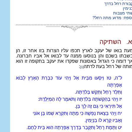
בורת רחל בדרך
נימין
תי מצבות
ספח: מדוע מתה רחל?
א.
השתיקה
עת בואו של יעקב לארץ תכפו עליו הצרות בזו אחר זו, הן
שבתו בשכם והן בנוסעו ממנה עד לבואו אל אביו חברונה.
ך דומה כי הגדול באסונות שפקדו את יעקב בתקופה זו הוא
ותה של רחל בעת לדתה
:
[1]
ל"ה, טז וַיִּסְעוּ מִבֵּית אֵל וַיְהִי עוֹד כִּבְרַת הָאָרֶץ לָבוֹא
אֶפְרָתָה
וַתֵּלֶד רָחֵל וַתְּקַשׁ בְּלִדְתָּהּ.
יז וַיְהִי בְהַקְשֹׁתָהּ בְּלִדְתָּהּ וַתֹּאמֶר לָהּ הַמְיַלֶּדֶת:
אַל תִּירְאִי כִּי גַם זֶה לָךְ בֵּן.
יח וַיְהִי בְּצֵאת נַפְשָׁהּ כִּי מֵתָה וַתִּקְרָא שְׁמוֹ בֶּן אוֹנִי
וְאָבִיו קָרָא לוֹ בִנְיָמִין.
יט וַתָּמָת רָחֵל וַתִּקָּבֵר בְּדֶרֶךְ אֶפְרָתָה הִוא בֵּית לָחֶם.