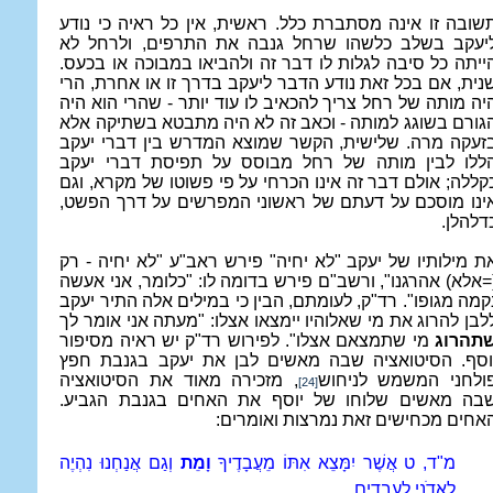
שובה זו אינה מסתברת כלל. ראשית, אין כל ראיה כי נודע
יעקב בשלב כלשהו שרחל גנבה את התרפים, ולרחל לא
ייתה כל סיבה לגלות לו דבר זה ולהביאו במבוכה או בכעס.
נית, אם בכל זאת נודע הדבר ליעקב בדרך זו או אחרת, הרי
יה מותה של רחל צריך להכאיב לו עוד יותר - שהרי הוא היה
גורם בשוגג למותה - וכאב זה לא היה מתבטא בשתיקה אלא
זעקה מרה. שלישית, הקשר שמוצא המדרש בין דברי יעקב
ללו לבין מותה של רחל מבוסס על תפיסת דברי יעקב
קללה; אולם דבר זה אינו הכרחי על פי פשוטו של מקרא, וגם
ינו מוסכם על דעתם של ראשוני המפרשים על דרך הפשט,
דלהלן.
ת מילותיו של יעקב "לא יחיה" פירש ראב"ע "לא יחיה - רק
=אלא) אהרגנו", ורשב"ם פירש בדומה לו: "כלומר, אני אעשה
קמה מגופו". רד"ק, לעומתם, הבין כי במילים אלה התיר יעקב
לבן להרוג את מי שאלוהיו יימצאו אצלו: "מעתה אני אומר לך
תהרוג
מי שתמצאם אצלו". לפירוש רד"ק יש ראיה מסיפור
וסף. הסיטואציה שבה מאשים לבן את יעקב בגנבת חפץ
ולחני המשמש לניחוש
, מזכירה מאוד את הסיטואציה
[24]
בה מאשים שלוחו של יוסף את האחים בגנבת הגביע.
אחים מכחישים זאת נמרצות ואומרים:
מ"ד, ט אֲשֶׁר יִמָּצֵא אִתּוֹ מֵעֲבָדֶיךָ
וָמֵת
וְגַם אֲנַחְנוּ נִהְיֶה
לַאדֹנִי לַעֲבָדִים.