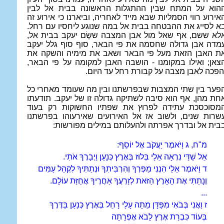
הוא על המתח שבין ההתגלות הראשונה בבית אל לבין
אירוע רווי הסמליות שבא מייד לאחריה, וביארנו כי אירוע זה
א לסייג את ההבטחה בבית אל במה שנוגע ליחסיו עם רחל.
לא ששם, אף שאל מול אבן המצבה ששָׂם יעקב בבית אל,
מדה אבן גדולה שחסמה את פי הבאר, סוף סוף גלל יעקב
ת האבן הזאת מעל פי הבאר ושאב את מימיה והשקה את
צאן; ואילו במקומנו - הושבה האבן למקומה על פי הבאר,
הפכה לאבן מצבה על קבורת רחל עד היום.
פער בין שתי המצבות שבפרשתנו ובין מה שעומד מאחרי כל
חת מהן, אף הוא סיבה לשתיקה גדולה זו של יעקב. תודעתו
מסוכסכת עתידה לפרוץ את שפתיו החשוקות רק בעוד
שרות שנים, ולשוב אז אל האירועים שאירעוהו בפרשתנו
בית אל ובדרך אפרתה ולהעלותם במילים מפורשות:
מ"ח, ג וַיֹּאמֶר יַעֲקֹב אֶל יוֹסֵף:
אֵל שַׁדַּי נִרְאָה אֵלַי בְּלוּז בְּאֶרֶץ כְּנָעַן וַיְבָרֶךְ אֹתִי.
ד וַיֹּאמֶר אֵלַי הִנְנִי מַפְרְךָ וְהִרְבִּיתִךָ וּנְתַתִּיךָ לִקְהַל עַמִּים
וְנָתַתִּי אֶת הָאָרֶץ הַזּאת לְזַרְעֲךָ אַחֲרֶיךָ אֲחֻזַּת עוֹלָם.
...
ז וַאֲנִי בְּבֹאִי מִפַּדָּן מֵתָה עָלַי רָחֵל בְּאֶרֶץ כְּנַעַן בַּדֶּרֶךְ
בְּעוֹד כִּבְרַת אֶרֶץ לָבֹא אֶפְרָתָה