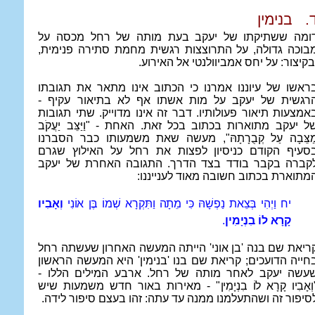
.
בנימין
ומה ששתיקתו של יעקב בעת מותה של רחל מכסה על
בוכה גדולה, על התרוצצות רגשית מחמת סתירה פנימית,
בקיצור: על יחס אמביוולנטי אל האירוע.
ראשו של עיוננו אמרנו כי הכתוב אינו מתאר את תגובתו
רגשית של יעקב על מות אשתו אף לא בתיאור עקיף -
אמצעות תיאור פעולותיו. דבר זה אינו מדוייק. שתי תגובות
ל יעקב מתוארות בכתוב בכל זאת. האחת - "
וַיַּצֵּב יַעֲקֹב
ַצֵּבָה עַל קְבֻרָתָהּ
", מעשה שאת משמעותו כבר הסברנו
סעיף הקודם כניסיון לפצות את רחל על האילוץ שגרם
קברה בקבר בודד בצד הדרך. התגובה האחרת של יעקב
מתוארת בכתוב חשובה מאוד לענייננו:
יח
וַיְהִי בְּצֵאת נַפְשָׁהּ כִּי מֵתָה וַתִּקְרָא שְׁמוֹ בֶּן אוֹנִי
וְאָבִיו
קָרָא לוֹ בִנְיָמִין
.
ריאת שם בנה 'בן אוני' הייתה המעשה האחרון שעשתה רחל
חייה הדועכים; קריאת שם בנו 'בנימין' היא המעשה הראשון
עשה יעקב לאחר מותה של רחל. ארבע המילים הללו -
וְאָבִיו קָרָא לוֹ בִנְיָמִין
" - מאירות באור חדש משמעות שיש
סיפור זה ושהתעלמנו ממנה עד עתה: זהו בעצם סיפור לידה.