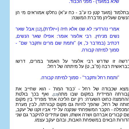
שלא במועד) - מפני הכבוד.
בתלמוד (מועד קטן כז ע"ב - כח ע"א) נחלקו אמוראים מי הן
נשים שעליהן מדברת המשנה:
אמרי נהרדעי: לא שנו אלא חיה (=יולדת),
אבל שאר
[12]
נשים מניחין. רבי אלעזר אומר: אפילו שאר הנשים,
דכתיב (במדבר כ', א) "ותמת שם מרים ותקבר שם" -
סמוך למיתה קבורה.
רשה זו שדרש רבי אלעזר על האמור במרים, דרשו
בראשית רבה (פ"ב, ט) על מיתתה של רחל:
"ותמת רחל ותקבר" - סמוך למיתה קבורה.
מצא שכבודה של רחל - 'כבוד המת' - הוא שחייב את
בורתה המיידית במקום שבו מתה
. ואף בכך בולטת
[13]
החמצה כחוט השערה: רק יום הליכה אחד מפריד בין מקום
ותה של רחל, שהפך להיות גם מקום קבורתה, לבין מערת
מכפלה - הקבר המשפחתי שנקנה על ידי אביו זקנו של יעקב,
ם קבורים אברהם ושרה אשתו, ושם עתידים להיקבר גם שני
דורות הבאים במשפחת האבות, ובהם יעקב עצמו.