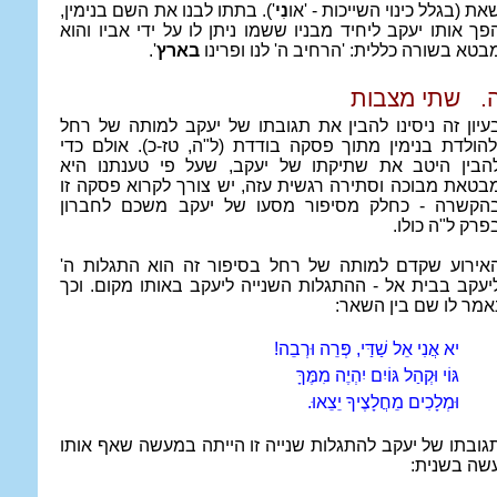
את (בגלל כינוי השייכות - 'או
נִי
'). בתתו לבנו את השם בנימין,
פך אותו יעקב ליחיד מבניו ששמו ניתן לו על ידי אביו והוא
בטא בשורה כללית: 'הרחיב ה' לנו ופרינו
בארץ
'.
.
שתי מצבות
עיון זה ניסינו להבין את תגובתו של יעקב למותה של רחל
להולדת בנימין מתוך פסקה בודדת (ל"ה, טז-כ). אולם כדי
הבין היטב את שתיקתו של יעקב, שעל פי טענתנו היא
בטאת מבוכה וסתירה רגשית עזה, יש צורך לקרוא פסקה זו
הקשרה - כחלק מסיפור מסעו של יעקב משכם לחברון
פרק ל"ה כולו.
אירוע שקדם למותה של רחל בסיפור זה הוא התגלות ה'
יעקב בבית אל - ההתגלות השנייה ליעקב באותו מקום. וכך
אמר לו שם בין השאר:
יא אֲנִי אֵל שַׁדַּי, פְּרֵה וּרְבֵה!
גּוֹי וּקְהַל גּוֹיִם יִהְיֶה מִמֶּךָּ
וּמְלָכִים מֵחֲלָצֶיךָ יֵצֵאוּ.
גובתו של יעקב להתגלות שנייה זו הייתה במעשה שאף אותו
שה בשנית: