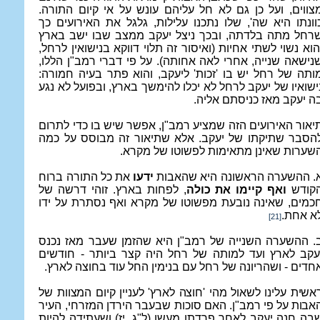
צווים, ועל כן גם לא חל עליהם עונש על אי קיום התורה.
וונתו היא שה', שלו נתכנו עלילות, גלגל את האירועים כך
רחל מתה בלדתה, ובכך ניצל יעקב ממצב שבו ישב בארץ
הוא נשוי לשתי אחיות (ואיסור זה תלוי דווקא בנישואין לרחל,
נישאה שנייה, אחרי לאה אחותה). על פי דברי רמב"ן הללו,
ותה של רחל יש בו 'זכות' ליעקב, והוא פתר בעיה חמורה:
ישואיו של יעקב לרחל לא יכלו להימשך בארץ, ובפועל לא נגע
ה יעקב מאז כניסתם אליה.
יאור האירועים הזה שמציע רמב"ן, אפשר שיש בו כדי לתרום
הסבר שתיקתו של יעקב. אלא שתיאור זה מבוסס על כמה
שערות שאינן מתאימות לפשוטו של מקרא.
. ההשערה הראשונה היא שהאבות
ידעו
את כל התורה ברוח
קודש
ואף קיימו את כולה
, לפחות בארץ. זוהי דרשה של
כמים, שאינה נובעת מפשוטו של מקרא ואף נסתרת על ידו
א אחת.
[21]
. ההשערה השנייה של רמב"ן היא שהזמן שעבר מאז נכנס
עקב לארץ ועד למותה של רחל היה קצר ביותר - חודשים
חדים - ושהריונה של רחל עם בנימין החל עוד בחוצה לארץ.
אשית עלינו לשאול מהי 'חוצה לארץ' לעניין קיום המצוות של
אבות על פי רמב"ן.
האם סוכות שבעבר הירדן המזרחי, העיר
בה חנה יעקב לאחר פרדתו מעשו (ל"ג, יז) ושעתידה להיות