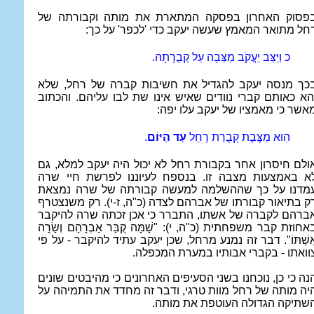
פסוק האחרון בפסקה המתארת את מותה וקבורתה של
חל מתואר המאמץ שעשה יעקב כדי 'לכפר' על כך:
כ וַיַּצֵּב יַעֲקֹב מַצֵּבָה עַל קְבֻרָתָהּ.
כך מנסה יעקב להגדיל את חשיבות קברה של רחל, שלא
הא כאותם קברי נוודים שאיש אינו שת לבו עליהם. והכתוב
אשר כי מאמציו של יעקב עלו יפה:
הִוא מַצֶּבֶת קְבֻרַת רָחֵל
עַד הַיּוֹם
.
ולם חיסרון אחר בקבורת רחל לא יכול היה יעקב למלא, גם
א באמצעות מצבה זו. בנספח לעיוננו לפרשת חיי שרה
מדנו על כך שההשלמה למעשה קבורתה של שרה נמצאת
ק בתיאור קבורתו של אברהם לצדה (כ"ה, ז-י). רק משנצטרף
ברהם לקברה של אשתו, התברר כי אכן זכתה שרה להיקבר
אחוזת קבר משפחתית (כ"ה, י): "
שָׁמָּה קֻבַּר אַבְרָהָם וְשָׂרָה
ִשְׁתּוֹ
". דבר זה נמנע מרחל, שכן יעקב עתיד להיקבר - על פי
וואתו - בקברי אבותיו במערת המכפלה.
נה כי כן, נוכחנו בשני הסעיפים האחרונים כי מהיבטים שונים
יה מותה של רחל מוות טרגי, ודבר זה מחדד את התמיהה על
שתיקה הגדולה העוטפת את מותה.