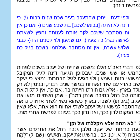
פרשת דינה):
ולפי דעתי, ייתכן שהתעכב בעיר שכם שנים רבות (!), כי
דינה לא היתה
[בבואו לשכם] בת שבע שנים (- ואם כן אין
זה מסתבר ששכם לקח אותה
לענותה וחפץ לשאתה
לאישה בגיל כה צעיר), גם שמעון ולוי קטנים היו (- כבני
שלוש עשרה, ואין זה מסתבר שנלחמו בשכם בגיל כה
צעיר).
פי דברי ראב"ע הללו נמשכה שהייתו של יעקב בשכם לפחות
חמש או שש שנים, שבסופן הגיעה דינה לגיל המקובל
נישואי בנות, ושמעון ולוי הגיעו לגיל הבחרות. נמצא כי יעקב
שב בארץ עם שתי האחיות במשך שנים רבות, ובנימין לא רק
ולד בארץ - אלא גם הורתו הייתה בה. אם כך, אין לתלות את
ותה של רחל בסיבה שנתן רמב"ן - שמן השמיים מנעו את
עקב (בזכותו) לשבת בארץ כשהוא נשוי לשתי אחיות. נראה
ההסבר לנישואיו של יעקב לשתי אחיות הוא אחר, אלא שאין
אן המקום לדון בכך, ואנו נדון בכך בעיוננו לפרשת אחרי מות.
א מקללתו של זקן"
עת בריחתו של יעקב מלבן גנבה רחל את התרפים אשר
אביה (ל"א, יט). לבן,
בהשיגו את יעקב, האשימו (שם, ל) "לָמָּה