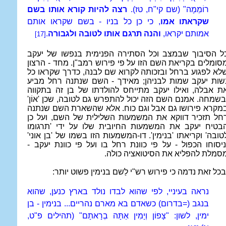
רוֹמֵמָה" (שם קי"ח, טז).
רצה להיות קורא אותו בשם
שקראתו אמו
, כי כן כל בניו - בשם שקראו אותם
אמותם יקראו,
והנה תרגם אותו לטובה ולגבורה
.
[17]
ל הסיבוך שבמצב וכל הסתירה הפנימית בנפשו של יעקב
סומלים בקריאת השם הזו על פי פירוש רמב"ן. מחד - הרצון
לא לפגוע ברחל ובזכותה לקרוא שם לבנה, כדרך שקראו כל
שות יעקב שמות לבניהן; מאידך - השם שנתנה רחל מביע
ת אבלה, ואילו יעקב מתייחס להולדתו של בן זה בתקווה
בשמחה. אמנם השם הזה יכול להתפרש גם לטובה, שכן 'אוֹן'
מקרא פירושו גם אבל וגם כוח. אלא שהשארת השם שנתנה
חל תזכיר דווקא את המשמעות השלילית של השם, ועל כן
בטיח יעקב את המשמעות החיובית שלו על ידי 'תרגומו
טובה' וקריאתו 'בנימין'. דו-המשמעות הזו בשמו של 'בן אוני'
ניסוחו הכפול - על פי כוונת רחל בו ועל פי כוונת יעקב -
סמלת להפליא את הסיטואציה כולה.
בכל זאת נדמה כי פירוש רש"י לַשם בנימין פשוט יותר:
נראה בעיניי, לפי שהוא לבדו נולד בארץ כנען, שהוא
בנגב (=בדרום) כשאדם בא מארם נהריים... בנימין - בן
ימין, לשון: "צָפוֹן וְיָמִין אַתָּה בְרָאתָם" (תהילים פ"ט,