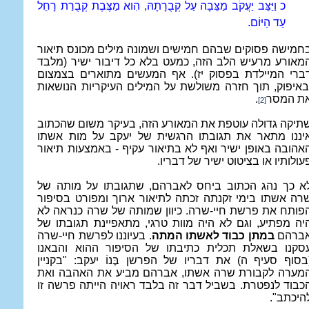
כ וַיַּצֵּב יַעֲקֹב מַצֵּבָה עַל קְבֻרָתָהּ, הִוא מַצֶּבֶת קְבֻרַת רָחֵל
עַד הַיּוֹם.
חמישה פסוקים שבהם חמישים ושמונה מילים מכונס תיאור
מאורע מרעיש הלב הזה, כמעט בלא כל דיבור ישיר (מלבד
ברי המיילדת בפסוק יז). אף המעשים מתוארים בצמצום
באיפוק, תוך חזרה משולשת על המילים העיקריות הנושאות
ת המסר
.
[2]
תיקה גדולה עוטפת את המאורע הזה, בעיקר משום שהכתוב
יננו מתאר את תגובתו הרגשית של יעקב על מות אשתו
אהובה באופן ישיר ואף לא בתיאור עקיף - באמצעות תיאור
עולותיו או בציטוט ישיר של דבריו.
א כך נהג הכתוב ביחס לאברהם, שתגובתו על מותה של
רה אשתו בימי זקנתה זכתה לתיאור ארוך ומפורט בסיפור
פותח את פרשת חיי-שרה. כיוון שמותה של שרה כנראה לא
יה מפתיע, וגם לא היה מוות טרגי, מתאפיינת תגובתו של
ברהם
במתן כבוד לאשתו המתה
. בעיוננו לפרשת חיי-שרה
סקנו בשאלת תכלית כתיבתו של הסיפור ההוא והבאנו
בסוף סעיף ה) את דבריו של הפרשן בֶּנוֹ יעקב: "בקניין
מערה לקבורת שרה אשתו, אברהם מביע את האהבה ואת
כבוד לנפטרת. בשביל דבר זה בלבד ראויה הייתה פרשה זו
היכתב".