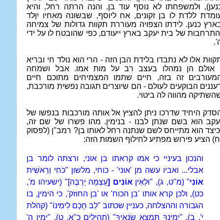
נען), ולמשפחתו לא נוסף עוד בן. והנה הרתה רחל, והיא
ומדת ללדת לו בן זקונים, אח ליוסף, שבשונה מאחיו יִוָּלד
ארץ כנען. לידתו הצפויה מעוררת תקוות גדולות של צמיחה
התרחבות של בית יעקב בארץ ייעודם, כפי שהובטח לו על ידי
'.
קוות אלו לא נתבדו בלידת הבן הזה - הרי הוא נולד חי ובריא
 אולם הן נמהלו בעצב רב על מות אמו. אבל ושמחה
מעורבים זה בזה, חיים שתמו המצמיחים מתוכם חיים
עננים הבוקעים לעולם - הם שיוצרים תגובה נפשית מורכבת,
השתיקה מהווה לה ביטוי.
סדק היחיד שדרכו ניתן להציץ אל אותה מורכבות בנפשו של
עקב הוא בשם שנתן לבנו - בנימין. מהו פשרו של שם זה,
כיצד הוא מתייחס לשם שנתנה רחל לאותו בן? רמב"ן (לפסוק
ח) הציע פירוש מפתיע לחילוף השמות הזה:
והנכון בעיניי כי אמו קראתו בן אוני, ורצתה לומר בן
אבלי... ואביו עשה מן 'אוני' - כוחי, מלשון "
כֹּחִי וְרֵאשִׁית
אוֹנִי
" (מ"ט, ג), "וּלְאֵין
אוֹנִים [
עָצְמָה יַרְבֶּה]" (ישעיהו מ',
כט), ולכן קרא אותו 'בן הכוח' או 'בן החוזק', כי
הימין, בו
הגבורה וההצלחה, כעניין שכתוב "לֵב חָכָם לִימִינוֹ" (קהלת
י', ב)
, "יְמִינְךָ תִּמְצָא שֹׂנְאֶיךָ" (תהילים כ"א, ט), "יְמִין ה'