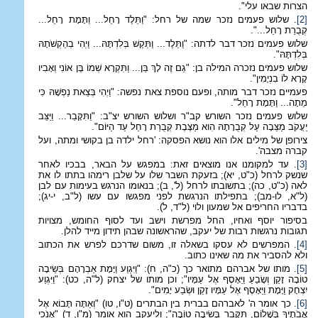
הצרות שבאו עלי".
[2]
. שלוש פעמים נזכר שמה של רחל: "וַתֵּלֶד רָחֵל... וַתָּמָת רָחֵל...
קְבֻרַת רָחֵל...".
שלוש פעמים נזכר דבר לדתה: "וַתֵּלֶד... וַתְּקַשׁ בְּלִדְתָּהּ... וַיְהִי בְהַקְשֹׁתָהּ
בְּלִדְתָּהּ".
שלוש פעמים נזכרה המילה בן: "גַם זֶה לָךְ בֵּן... וַתִּקְרָא שְׁמוֹ בֶּן אוֹנִי וְאָבִיו
קָרָא לוֹ בִנְיָמִין".
פעמיים נזכר דבר מותה, ופעם נוספת צאת נפשה: "וַיְהִי בְּצֵאת נַפְשָׁהּ כִּי
מֵתָה... וַתָּמָת רָחֵל".
שלוש פעמים נזכר השורש קב"ר ושלוש השורש יצ"ב: "וַתִּקָּבֵר... וַיַּצֵּב
יַעֲקֹב מַצֵּבָה עַל קְבֻרָתָהּ הִוא מַצֶּבֶת קְבֻרַת רָחֵל עַד הַיּוֹם".
צירופן של מילים אלו הוא נושא הפסקה: 'רחל ילדה בן בקושי ומתה, ועל
קברה מצבה'.
[3]
. עד למקומנו אנו מוצאים זאת: במפגש על הבאר, בבכיו לאחר
שנשק לרחל (כ"ט, יא); בזעקת השבר שלו על שלבן רימהו בתתו לו את
לאה (כ"ט, כה); בתשובתו לרחל (ל', ב); בנאומו הנרגש בעימות עם לבן
(ל"א, לו-מב); בתפילתו הנרגשת לפני מפגשו עם עשו (ל"ב, י-יג);
בדבריו החריפים אל שמעון ולוי (ל"ד, ל).
בסיפור יוסף ואחיו, החל מפרשת וישב ועד לסוף החומש, מצויות
תגובות נרגשות רבות של יעקב, שהראשונה שבהן תידון מייד להלן.
[4]
. המפרשים לא עסקו בשאלה זו, משום שדרכם לפרש את הכתוב
ולא להסביר את מה שאינו כתוב.
[5]
. מותו של אברהם מתואר כך (כ"ה, ח): "וַיִּגְוַע וַיָּמָת אַבְרָהָם בְּשֵׂיבָה
טוֹבָה זָקֵן וְשָׂבֵעַ וַיֵּאָסֶף אֶל עַמָּיו"; וכן מותו של יצחק (ל"ה, כט): "וַיִּגְוַע
יִצְחָק וַיָּמָת וַיֵּאָסֶף אֶל עַמָּיו זָקֵן וּשְׂבַע יָמִים".
[6]
. כך אומר ה' לאברהם בברית בין הבתרים (ט"ו, טו) "וְאַתָּה תָּבוֹא אֶל
אֲבֹתֶיךָ בְּשָׁלוֹם, תִּקָּבֵר בְּשֵׂיבָה טוֹבָה"; וליעקב הוא אומר (מ"ו, ד) "אָנֹכִי