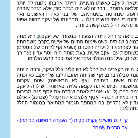
ישאה ליעקב כאשתו השנייה, הייתה אהבתו נתונה לה יותר
ללאה אחותה, ודבר זה לא היה בגדר סוד, אלא בגדר עובדה
דועה, שנחרטה בשמותיהם של בני לאה הראשונים ואף
ידונה בין שתי הנשים בגלוי
. מבחינתו של יעקב מהווה אפוא
[7]
ותה של רחל מכה קשה ביותר.
.
נראה כי רחל הייתה הצעירה בנשותיו של יעקב
. היא מתה
[8]
מיטב שנותיה, כשמשימות החיים של אישה בקרב משפחתה
וד לפניה: גידול ילדיה הקטנים (ושמא אף לידתם של נוספים)
שותפות עם יעקב אישה. בעת מותה היה יוסף עדיין נער רך
שנים, ואילו בנה הנולד איבד את אמו כבר ברגע הולדתו.
.
חייה הקצרים של רחל לא היו קלים כלל ועיקר, ורבה הייתה
נת סבלה בהם. אף שהייתה אהובת לבו של יעקב, לא זכתה
היות אשתו היחידה, ואף לא הראשונה; שנות עקרות
מושכות הביאו אותה לקנאה גלויה באחותה, שילדה ליעקב
מה בנים (ל', א). אמנם לאחר שילדה את יוסף פגה מרירות
ייה במידה רבה - "
אָסַף אֱלֹהִים אֶת חֶרְפָּתִי
" (שם כג) - אולם
דיין לא נתקיים בה המהפך הגמור המתואר במזמור ההלל
תהילים:
קי"ג, ט
מוֹשִׁיבִי עֲקֶרֶת הַבַּיִת (= העקרה הספונה בביתה) -
אֵם
הַבָּנִים
שְׂמֵחָה
.