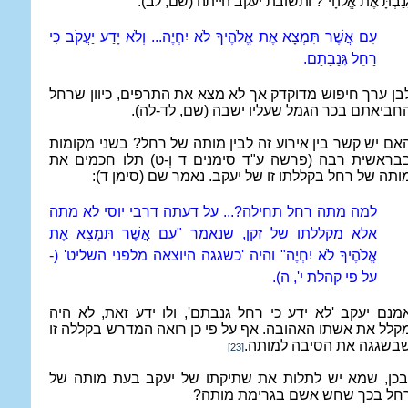
ָנַבְתָּ אֶת אֱלֹהָי"? ותשובת יעקב הייתה (שם, לב):
עִם אֲשֶׁר תִּמְצָא אֶת אֱלֹהֶיךָ לֹא יִחְיֶה... וְלֹא יָדַע יַעֲקֹב כִּי
רָחֵל גְּנָבָתַם.
בן ערך חיפוש מדוקדק אך לא מצא את התרפים, כיוון שרחל
חביאתם בכר הגמל שעליו ישבה (שם, לד-לה).
אם יש קשר בין אירוע זה לבין מותה של רחל? בשני מקומות
בראשית רבה (פרשה ע"ד סימנים ד וְ-ט) תלו חכמים את
ותה של רחל בקללתו זו של יעקב. נאמר שם (סימן ד):
למה מתה רחל תחילה?... על דעתה דרבי יוסי לא מתה
אלא מקללתו של זקן, שנאמר "עִם אֲשֶׁר תִּמְצָא אֶת
אֱלֹהֶיךָ לֹא יִחְיֶה" והיה 'כשגגה היוצאה מלפני השליט' (-
על פי קהלת י', ה).
מנם יעקב 'לא ידע כי רחל גנבתם', ולו ידע זאת, לא היה
קלל את אשתו האהובה. אף על פי כן רואה המדרש בקללה זו
בשגגה את הסיבה למותה.
[23]
בכן, שמא יש לתלות את שתיקתו של יעקב בעת מותה של
חל בכך שחש אשם בגרימת מותה?