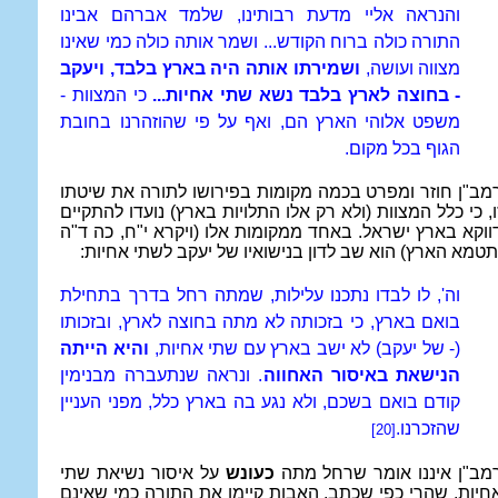
והנראה אליי מדעת רבותינו, שלמד אברהם אבינו
התורה כולה ברוח הקודש... ושמר אותה כולה כמי שאינו
מצווה ועושה,
ושמירתו אותה היה בארץ בלבד, ויעקב
- בחוצה לארץ בלבד נשא שתי אחיות...
כי המצוות -
משפט אלוהי הארץ הם, ואף על פי שהוזהרנו בחובת
הגוף בכל מקום.
מב"ן חוזר ומפרט בכמה מקומות בפירושו לתורה את שיטתו
ו, כי כלל המצוות (ולא רק אלו התלויות בארץ) נועדו להתקיים
ווקא בארץ ישראל. באחד ממקומות אלו (ויקרא י"ח, כה ד"ה
תטמא הארץ) הוא שב לדון בנישואיו של יעקב לשתי אחיות:
וה', לו לבדו נתכנו עלילות, שמתה רחל בדרך בתחילת
בואם בארץ, כי בזכותה לא מתה בחוצה לארץ, ובזכותו
(- של יעקב) לא ישב בארץ עם שתי אחיות,
והיא הייתה
הנישאת באיסור האחווה
. ונראה שנתעברה מבנימין
קודם בואם בשכם, ולא נגע בה בארץ כלל, מפני העניין
שהזכרנו.
[20]
מב"ן איננו אומר שרחל מתה
כעונש
על איסור נשיאת שתי
חיות, שהרי כפי שכתב, האבות קיימו את התורה כמי שאינם