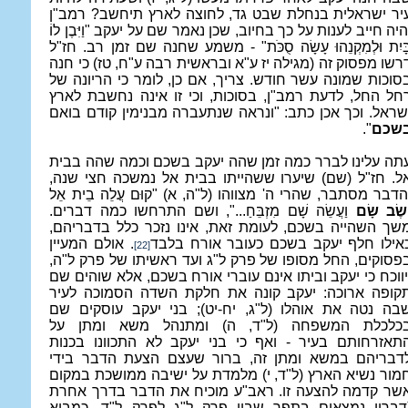
יר ישראלית בנחלת שבט גד, לחוצה לארץ תיחשב? רמב"ן
היה חייב לענות על כך בחיוב, שכן נאמר שם על יעקב "
וַיִּבֶן לוֹ
ָּיִת וּלְמִקְנֵהוּ עָשָׂה סֻכֹּת
" - משמע שחנה שם זמן רב. חז"ל
רשו מפסוק זה (מגילה יז ע"א ובראשית רבה ע"ח, טז) כי חנה
סוכות שמונה עשר חודש. צריך, אם כן, לומר כי הריונה של
חל החל, לדעת רמב"ן, בסוכות, וכי זו אינה נחשבת לארץ
שראל. וכך אכן כתב: "ונראה שנתעברה מבנימין קודם בואם
שכם
".
תה עלינו לברר כמה זמן שהה יעקב בשכם וכמה שהה בבית
ל. חז"ל (שם) שיערו ששהייתו בבית אל נמשכה חצי שנה,
הדבר מסתבר, שהרי ה' מצווהו (ל"ה, א) "
קוּם עֲלֵה בֵית אֵל
ְשֶׂב שָׂם
וַעֲשֵׂה שָׁם מִזְבֵּחַ
...", ושם התרחשו כמה דברים.
שך השהייה בשכם, לעומת זאת, אינו נזכר כלל בדבריהם,
אילו חלף יעקב בשכם כעובר אורח בלבד
. אולם המעיין
[22]
פסוקים, החל מסופו של פרק ל"ג ועד ראשיתו של פרק ל"ה,
יווכח כי יעקב וביתו אינם עוברי אורח בשכם, אלא שוהים שם
קופה ארוכה: יעקב קונה את חלקת השדה הסמוכה לעיר
בה נטה את אוהלו (ל"ג, יח-יט); בני יעקב עוסקים שם
כלכלת המשפחה (ל"ד, ה) ומתנהל משא ומתן על
תאזרחותם בעיר - ואף כי בני יעקב לא התכוונו בכנות
דבריהם במשא ומתן זה, ברור שעצם הצעת הדבר בידי
מור נשיא הארץ (ל"ד, י) מלמדת על ישיבה ממושכת במקום
שר קדמה להצעה זו. ראב"ע מוכיח את הדבר בדרך אחרת
דבריו נמצאים בתפר שבין פרק ל"ג לפרק ל"ד, כמבוא