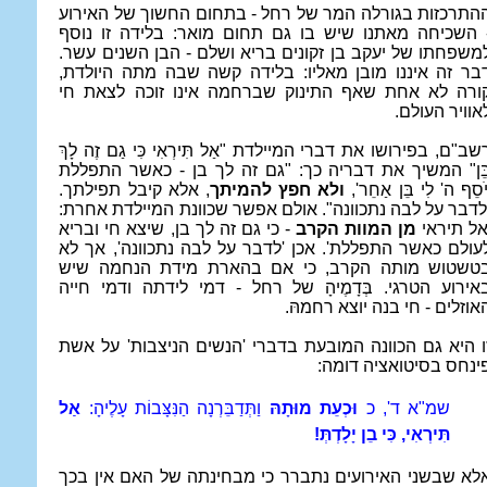
התרכזות בגורלה המר של רחל - בתחום החשוך של האירוע
 השכיחה מאתנו שיש בו גם תחום מואר: בלידה זו נוסף
משפחתו של יעקב בן זקונים בריא ושלם - הבן השנים עשר.
בר זה איננו מובן מאליו: בלידה קשה שבה מתה היולדת,
ורה לא אחת שאף התינוק שברחמה אינו זוכה לצאת חי
אוויר העולם.
שב"ם, בפירושו את דברי המיילדת "
אַל תִּירְאִי כִּי גַם זֶה לָךְ
ֵן
" המשיך את דבריה כך: "גם זה לך בן - כאשר התפללת
ֹסֵף ה' לִי בֵּן אַחֵר
',
ולא חפץ להמיתך
, אלא קיבל תפילתך.
לדבר על לבה נתכוונה". אולם אפשר שכוונת המיילדת אחרת:
אל תיראי
מן המוות הקרב
- כי גם זה לך בן, שיצא חי ובריא
עולם כאשר התפללת'. אכן 'לדבר על לבה נתכוונה', אך לא
טשטוש מותה הקרב, כי אם בהארת מידת הנחמה שיש
אירוע הטרגי. בְּדָמֶיהָ של רחל - דמי לידתה ודמי חייה
אוזלים - חי בנה יוצא רחמהּ.
ו היא גם הכוונה המובעת בדברי 'הנשים הניצבות' על אשת
ינחס בסיטואציה דומה:
שמ"א ד', כ
וּכְעֵת מוּתָהּ
וַתְּדַבֵּרְנָה הַנִּצָּבוֹת עָלֶיהָ:
אַל
תִּירְאִי, כִּי בֵן יָלָדְתְּ!
לא שבשני האירועים נתברר כי מבחינתה של האם אין בכך