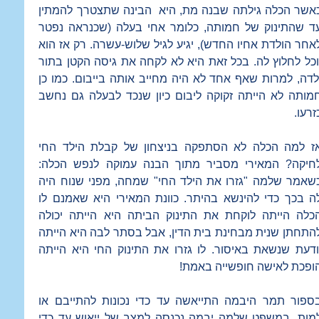
אשר הכלה גילתה שבנה מת, היא הבינה שתצטרך להמתין
ד שהתינוק של חמותה, כלומר אחי בעלה (שכנראה נפטר
אחר הולדת אחיו החדש), יגיע לגיל שלוש-עשרה. רק אז הוא
וכל לחלוץ לה. בכל זאת היא לא לקחה את גיסה הקטן בתור
לדה, למרות שאף אחד לא היה מחייב אותה בייבום. כמו כן
מותה לא הייתה זקוקה ליבום כיון שנכד לבעלה גם נחשב
זרעו.
ז למה הכלה לא הסתפקה בניצחון של קבלת הילד החי
חיקה? המאירי מסביר מתוך הבנה עמוקה לנפש הכלה:
שאמר שלמה "גזרו את הילד החי" שמחה, מפני שנוח היה
ה בכך כדי להינשא בהיתר. כוונת המאירי היא שאמנם לו
כלה הייתה לוקחת את התינוק הביתה היא הייתה יכולה
התחתן שנית מבחינת בית הדין, אבל בסתר לבה היא הייתה
ודעת שנשאת באיסור. לו גזרו את התינוק החי היא הייתה
ופכת לאישה חופשייה באמת!
ספור תמר היבמה התייאשה עד כדי נכונות להתייבם או
מות. במשפט שלמה יבמה נכנסה למצב של ייאוש עד כדי