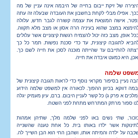
יצירה של זיקת ייבום בחייה של היבמה אינה עניין של מה
כך. אפילו מבלי לקחת בחשבון את העובדה שבעלה זה עתה
פטר, אישה המוצאת את עצמה קשורה לגבר חדש, עלולה
הימצא במצב שהוא בעיניה הרה אסון או מצב מלא תקווה.
כל אופן, מצב כזה יכול להצמיח רגשות קיצוניים אשר עלולים
הביא לתגובה קיצונית, עד כדי סכנת נפשות. תמר כל כך
צתה להתייבם עד שהייתה מוכנה לסכן את חייה לשם כך.
אכן, היא כמעט איבדה את חייה.
שפט שלמה
בה נעיין בסיפור מקראי נוסף כדי לראות תגובה קיצונית של
במה דווקא בכיוון ההפוך. לכאורה אין למשפט שלמה הידוע
מלכים א פרק ג) כל קשר לעניין היבום. ברם, עיון מעמיק יגלה
נו ספור מרתק המתרחש מתחת לפני השטח.
זכור, שתי נשים באו לפני שלמה מלך, שתיהן אמהות
תינוקות אשר ילדו באותו בית. כל אחת טענה שהשנייה
כבה על ילדה והמיתה אותו, ושהבן החי הוא הבן השייך לה.