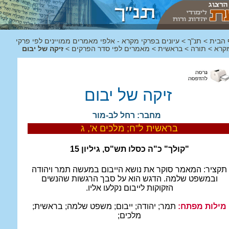
 הבית
>
תנ"ך
>
עיונים בפרקי מקרא - אלפי מאמרים ממויינים לפי פרקי
קרא
>
תורה
>
בראשית
>
מאמרים לפי סדר הפרקים
>
זיקה של יבום
זיקה של יבום
מחבר: רחל לב-מור
בראשית ל"ח; מלכים א', ג
"קולך" כ"ה כסלו תש"ס, גיליון 15
תקציר:
המאמר סוקר את נושא הייבום במעשה תמר ויהודה
ובמשפט שלמה. הדגש הוא על סבך הרגשות שהנשים
הזקוקות לייבום נקלעו אליו.
מילות מפתח:
תמר; יהודה; ייבום; משפט שלמה; בראשית;
מלכים;