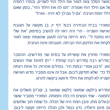
אשר המלך צווה לגזור את הילד החי לשניים, נכמרו רחמיה
ל אם הילד החי ואמרה: "תנו לה את הילוד החי", בזמן שאם
ילד המת הגיבה: "גם לי גם לך לא יהיה - גזורו!"
מאירי בבית הבחירה (יבמ' דף יז, ב) מקשה על תגובת
אישה השנייה - הרי היה ראוי לה להשיב בסיפוק "את שלי
יא נותנת לי". היא הייתה צריכה לטעון שהאמת יצאה לאור
לקחת את התינוק החי הביתה. תגובתה אינה הגיונית.
מאירי מתרץ את קושייתו על בסיס שני מדרשים. ההסבר
מדרש רבה (מדרש רבה קוהלת י י"ח) לזהות שתי הנשים
וא: "ורבנן אמרי יבמות היו". במילים אחרות, כל אחת רצתה
לד כדי שלא תזדקק ליבום. אבל זה איננו מסביר מדוע האישה
שנייה לא לקחה את הילד ודווקא ביקשה להרגו.
מדרש בילקוט שמעוני (ילקוט שמעוני ב, קע"ה) משלים את
תמונה - שתי הנשים היו כלה וחמותה. המאירי מסביר ששני
בעלים מתו, והבן המת היה של הכלה. כל שמת תוך שלושים
ום מיום היוולדו, נדון כנפל ולכן הכלה הייתה זקוקה ליבום.