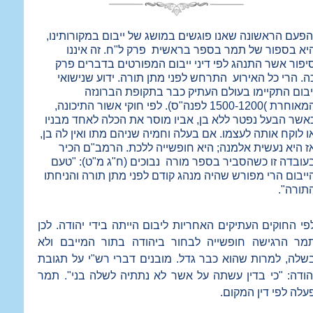
הפעם הראשונה שאנו פוגשים במושג של ייבום במקורותינו,
יא בספור של תמר בספר בראשית
פרק ל"ח. זה איננו
יפור אשר התנהג לפי דיני ייבום המפורטים בדברים פרק
ה. הרי כל האירוע
התרחש לפני מתן תורה. ידוע שנישואי
יבום התקיימו בעולם העתיק כבר בתקופת הברונזה
המאוחרת )1500-1200 לפנה"ס). לפי חוקי אשור התיכונה,
אשר הבעל נפטר ללא בן, אביו מוסר את הכלה לאחד מבניו
ו לוקח אותה לעצמו. אם בעלה וחמיה שניהם מתו ואין לה בן,
ז היא נעשית אלמנה; היא חופשייה ללכת. הרמב"ם הכיר
עובדה זו כשהסביר בספר מורה
נבוכים (ח"ג מ"ט): "טעם
ייבום הרי מפורש שהיה מנהג קודם לפני מתן תורה והניחתו
תורה".
פי החוקים העתיקים האחריות ליבום הייתה בידי יהודה. לכן
מר הרגישה חופשייה לבחור ביהודה בתור המייבם ולא
שלה, למרות שהוא כבר גדל. מובנים דברי רש"י על תגובת
הודה: "כי בדין עשתה על אשר לא נתתיה לשלה בני". תמר
עלה לפי דין המקום.