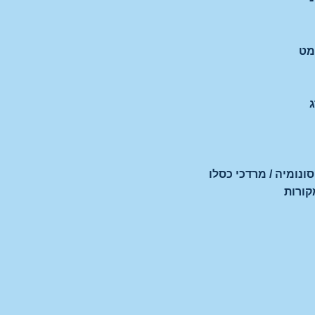
מט
ג
ונומיה / מרדכי כסלו