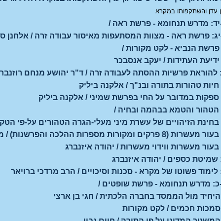
ן עדן והשתקפותו במקרא
יד: מדרש תנחומא - פרשת ראה /
יג: פרשת ראה - מצוות המסתעפות מאיסור עבודה זרה / אלחנן ס
 פרשת הנביא - לקט מקורות /
 ידיעת העתידות / יעקב אנסבכר
: להוראת פרשיות ההסתה לעבודה זרה / ד"ר יהושע מנחם רוזנבר
 חיות טהורות בתורה ובנ"ך / אלקנה ביליק
 ספקות במדובר על החי בפרשת שמיני / אלקנה ביליק
 הטהור והטמא בבהמה ובחיה /
 בחינת הזיהויים של עשרת מיני מעלי-הגרה הטהורים על-פי הטקס
קים ומקורות מספרות ההלכה והפרשנות) / מקורות
בעור מעשרות ווידוי מעשרות / יהודה איזנברג
 שמיטת כספים / יהודה איזנברג
 לימוד פשוטו של מקרא - סכנות וסיכויים / הרב מרדכי ברויאר
כ: מדרש תנחומא - פרשת שופטים /
 היחיד מול הממסד בחברה הלכתית / חגי בן ארצי
 סמכות חכמים / לקט מקורות
המשטר המדיני על פי התורה / חיים נבון