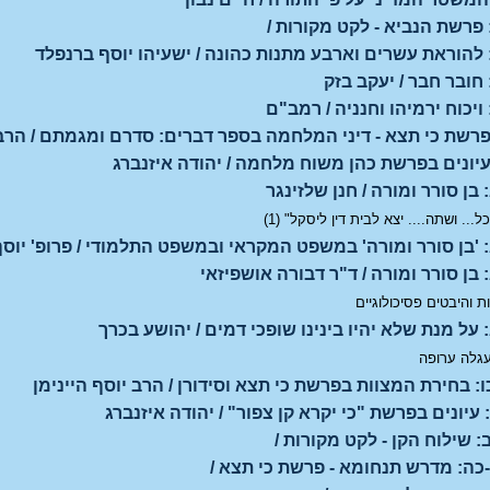
 פרשת הנביא - לקט מקורות /
 להוראת עשרים וארבע מתנות כהונה / ישעיהו יוסף ברנפלד
 חובר חבר / יעקב בזק
ויכוח ירמיהו וחנניה / רמב"ם
פרשת כי תצא - דיני המלחמה בספר דברים: סדרם ומגמתם / הר
עיונים בפרשת כהן משוח מלחמה / יהודה איזנברג
בן סורר ומורה / חנן שלזינגר
ל... ושתה.... יצא לבית דין ליסקל" (1)
 'בן סורר ומורה' במשפט המקראי ובמשפט התלמודי / פרופ' יוסף
 בן סורר ומורה / ד"ר דבורה אושפיזאי
ת והיבטים פסיכולוגיים
 על מנת שלא יהיו בינינו שופכי דמים / יהושע בכרך
עגלה ערופה
ו: בחירת המצוות בפרשת כי תצא וסידורן / הרב יוסף היינימן
עיונים בפרשת "כי יקרא קן צפור" / יהודה איזנברג
: שילוח הקן - לקט מקורות /
כה: מדרש תנחומא - פרשת כי תצא /