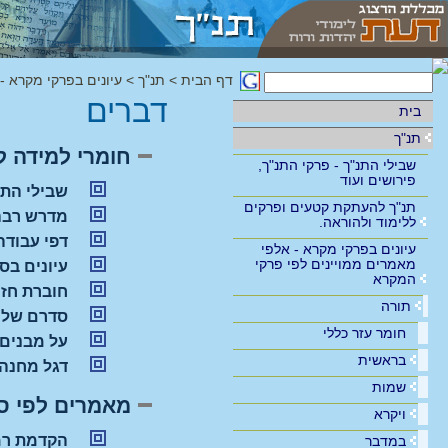
דף הבית
>
תנ"ך
>
עיונים בפרקי מקרא -
דברים
בית
תנ"ך
חומרי למידה ל
שבילי התנ"ך - פרקי התנ"ך,
פירושים ועוד
שבילי התנ
תנ"ך להעתקת קטעים ופרקים
מדרש רבה לח
ללימוד ולהוראה.
דפי עבודה,
עיונים בפרקי מקרא - אלפי
מאמרים ממויינים לפי פרקי
עיונים בספ
המקרא
חוברת חזרה לפרושי ר
תורה
סדרם של ש
חומר עזר כללי
על מבנים 
בראשית
דגל מחנה א
שמות
מאמרים לפי ס
ויקרא
הקדמת רמ
במדבר