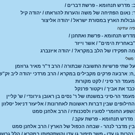
: מדרש תנחומא - פרשת דברים /
: נאום הפתיחה של משה והערות להוראתו / יהודה קיל
גבולות הארץ במסורת ישראל / יהודה אליצור
פיה עתיקה
מדרש תנחומא - פרשת ואתחנן /
"באחרית הימים" / אשר וייזר
מה תפקידו של הלב במקרא? / יהודה איזנברג
משלי
על שתי פרשיות התשובה שבתורה / הרב ד"ר מאיר גרוזמן
,ח: ארבעה פרקים מקבילים במקרא / הרב מרדכי יהודה ליב זק"ש
מעמד הר סיני / לקט מקורות
כבד את אביך / ויקטור פרנקל
עמד הר-סיני במשנתו של ר' נסים בן ראובן גירונדי / ש' קליין
החילופים שבין דברות ראשונות לאחרונות / אליעזר דניאל יסלזון
השפע החומרי לסוגיו ולסכנותיו / הרב אלחנן סמט
: מדרש תנחומא - פרשת עקב /
בין מדבר לנהר - שבחה הכפול של הארץ / הרב אלחנן סמט
 נהרות גן עדן - פשר סיפור גן עדן והשתקפותו במקרא / הלל גרשונ