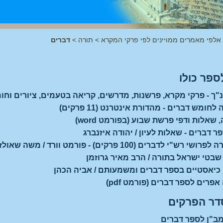
 אלפי מאמרים ממויינים לפי פרקי המקרא
>
תורה
>
דברים
ספר כולו
"ך - פרקי מקרא, פרשנות, מדרשים, קריאה בטעמים, ציורים וחומ
ומש דברים - מהדורת אינטרנט (11 פרקים)
 שאלות ודפי פרשת שבוע (בפורמט word)
ר דברים - שאלות לעיון / יהודה איזנברג
ש"י לדברים (100 פרקים) - פורמט וורד / משה שאולזון
בטי ישראל בתורה / הרב מאיר גרוזמן
כיאסטיים בספר דברים ומשמעותם / אביה הכהן
פרים לספר דברים (פורמט pdf)
דר הפרקים
ב"ן לספר דברים