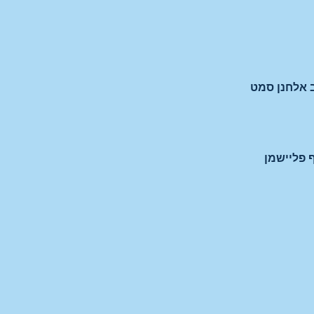
ב אלחנן סמט
 פליישמן