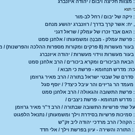
מצוות חליצה ויבום / יהודה איזנברג
י תצא
 זיקה של יבום / רחל לב-מור
 יח: אשר קרך בדרך / רוזנברג יהושע מנחם
 האם אבד זכרו של עמלק / שראל דגני
 פרשת עמלק - מבנֶהָ ומשמעותו / אלחנן סמט
קים ומקורות מספרות ההלכה והפרשנות) / מקורות
בעור מעשרות ווידוי מעשרות / יהודה איזנברג
 הבאת הביכורים ומקרא ביכורים / הרב אלחנן סמט
כח: מדרש תנחומא - פרשת כי תבוא /
 סדרם של שבטי ישראל בתורה / הרב מאיר גרוזמן
 מעמד הר גריזים והר עיבל כיצד? / יוסף סגל
 פרשת התשובה והגאולה / הרב אלחנן סמט
 מדרש תנחומא - פרשת ניצבים /
על שתי פרשיות התשובה שבתורה / הרב ד"ר מאיר גרוזמן
 סמיכות פרשיות בסידרת וילך ומשמעותן / נתנאל הלפגוט
 הקהל / הרב מרדכי יהודה ליב זק"ש
 התורה והשירה - עיון בפרשת וילך / אלי חדד