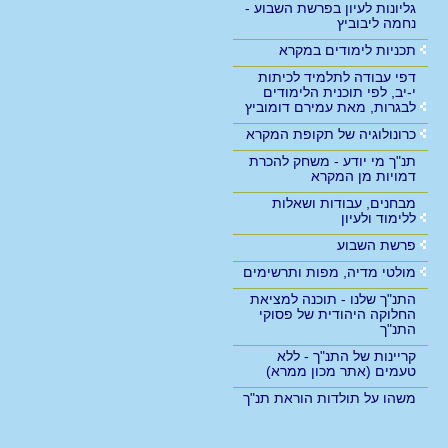
גליונות לעיון בפרשת השבוע -
נחמה ליבוביץ
תכניות לימודים במקרא
דפי עבודה לתלמיד לכיתות
י-יב, לפי תוכנית הלימודים
לבגרות, מאת עמירם דומוביץ
כרונולוגיה של תקופת המקרא
תנ"ך מי יודע - משחק להכרת
דמויות מן המקרא
מבחנים, עבודות ושאלות
ללימוד ולעיון
פרשת השבוע
מולטי מדיה, מפות ותרשימים
התנ"ך שלנו - תוכנה למציאת
החלוקה היהודית של פסוקי
התנ"ך
קריינות של התנ"ך - ללא
טעמים (אתר מכון ממרא)
משהו על תולדות הוראת תנ"ך