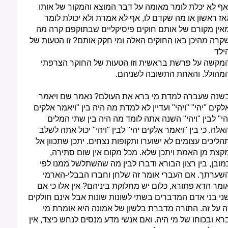
אף לא יכלת לומר מאומה על דבר המוצא והמקור של אותו
אז ראשון או מה שקדם לו, אף לא אמרת ולא יכולת לומר
אין מקורם של אותם חוקים פיסיקליים שבתוקפם קרה מה
קרה מהיכן באו החוקים האלה ומי חקק אותם? זו הטעות של
ילד
מקשה על פרשת בראשית וזו הטעות של החוקר הצרפתי
מהולל. והאחת התשובה לשניהם.
שנה שעברה למדת מי ברא את העולם? נאמר שם ויאמר
לקים "יהי" "ויהי" ועדיין לא למדת מה היה בין "ויאמר אלקים
הי" לבין "ויהי" השנה אתה לומד מה היה בין שתי המלים
אלה. כי בין "ויאמר אלקים יהי" לבין "ויהי" יכול אתה לשלב
הליכים עצומים לא ישוערו ותקופות נצחים. יתכן שתכוון אל
קצת מן האמת ויתכן שלא. מכל מקום אין שום סתירה,
מובן, בין רצון הבורא ודברו לבין מה שהשתלשל ממנו לפי
שערתך. אם העברי אומר זה שלחן וחברו הבבלי-הארמי
ומר הדא פתורא, כלום יש מחלוקת ביניהם? אין אלו כי אם
ני בני אדם המדברים בשתי לשונות שונות אבל אינם חולקים
ה על זה. התורה מדברת בלשון של אמונה היא אומרת מי
רא ובכוחו של מי היה. ואם אנשי מדע מנסים לנחש כיצד, אין