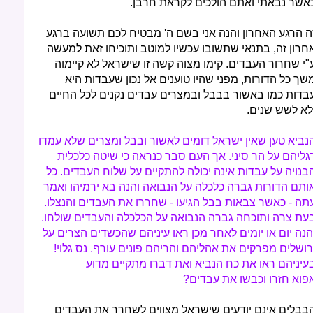
אשר נבאתי ואתם הולכים לקראת חרבן.
ה הרגע האחרון והנה אני בשם ה' מבטיח לכם תשועה ברגע
חרון זה, בתנאי שתשובו עכשיו למוטב ותוכיחו זאת למעשה
"י שחרור העבדים. קימו מצוה קשה זו שישראל לא קיימוה
שך כל הדורות, מפני שהיו טוענים אל נכון שעבדות היא
בדות כמו באשור בבבל ובמצרים עבדים נקנים לכל החיים
לא לשש שנים.
נביא טען שאין ישראל דומים לאשור ובבל ומצרים שלא עמדו
גליהם על הר סיני. אך העם סבר כנראה כי שיטה כלכלית
בנויה על עבדות אינה יכולה להתקיים על שלוח העבדים. כל
ותם הדורות גברה כלכלה על הנבואה והנה בא ירמיהו ואמר
תה - כאשר צבאות בבל הגיעו - שחררו את העבדים והנצלו.
עת צרה ותוכחה גברה הנבואה על הכלכלה והעבדים שולחו.
הנה יום או יומים לאחר מכן ראו עיניהם שהכשדים הצרים על
רושלים מפרקים את אהליהם והריהם פונים עורף. נס גלוי!
עיניהם ראו את כח הנביא ואת דברו מתקיים מדוע
פוא חזרו וכבשו את עבדים?
בבלים אינם יודעים שישראל מצווים לשחרר את העבדים