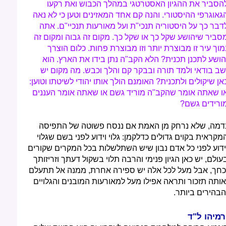
הסביר את ההגיון האסטרטגי במהלך הכבוש ואת רקעו
גאוגרפי ההיסטורי. והנה קם אחד המאזינים וטען כי לא נאה
דבר כך על היסטוריה תנכי"ת ועל מאורעות תנכיי"ם. אתה
סביר שיהושע שקל כך או שקל כך. מקום זה גבוה ומקום זה
מוך עיר זו מבוצרת יותר וזו מבוצרת פחות. כלום הוצרך
הושע לתכנן תכנית? הלא הקב"ה נתן בידו את הארץ. הוא
שב בודאי ולמד תורה ובבקר קם והלך וכבש. מה מקום יש
אן שיקולים ולתכנית? האומנם הולך אותו יהודי לשיטתו וטוען:
ו שאתה אומר שהקב"ה מוריד גשם או שאתה אומר העננים
ורידים גשם?
דמה, שלא נרחק מן האמת אם ננסח פשוטה של התפיסה
מקראית בקוים גדולים כדלקמן: גלוי וידוע לפני בשם שגלוי
ידוע לפני כל אדם נבון שיש השתלשלות בכל המקרים שקורים
עולם, יש כאן הגיון פנימי והרבה תלוי בשקול דעתך וזריזותך
כחך, אבל מעל לכל אלה יש ספירה אחרת, ממנה אל תתעלם
אותה תזכור ותראה אפילו מעל למאורעות המובנים והגלויים
הבהירים ביותר.
רמיהו ל"ד