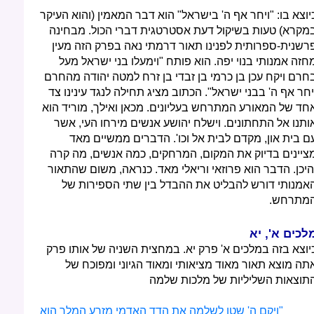
יוצא בו: "ויחר אף ה' בישראל" הוא דבר המאמין (והוא העיקר
מקרא) טעות בשיקול דעת אסטרטגית דברי הכול. מבחינה
רשנית-ספרותית לפנינו תאור דרמתי נאה בפרק הזה מעין
חזה אמנותי בנוי יפה. הוא פותח "וימעלו בני ישראל מעל
חרם ויקח עכן בן כרמי בן זבדי בן זרח למטה יהודה מהחרם
יחר אף ה' בבני ישראל". הכתוב מציג תחילה לנגד עינינו צד
חד של המאורע המתרחש בעליונים. מכאן ואילך, מוריד הוא
ותנו אל התחתונים. וישלח יהושע אנשים מירחו העי, אשר
ם בית און, מקדם לבית אל וכו'. הדברים ממשיים מאד
ציינים בדיוק את המקום, המרחקים, כמה אנשים, מה קרה
היכן. הדבר הוא פרוזאי וריאלי מאד. כנראה, משום שהתאור
אמנותי דורש להבליט את ההבדל בין שתי הספירות של
מתרחש.
לכים א', יא
יוצא בזה במלכים א' פרק יא. במחצית השניה של אותו פרק
תה מוצא תאור מאוד מציאותי ומאוד הגיוני ומפוכח של
תוצאות השליליות של מלכות שלמה
"ויקם ה' שטן לשלמה את הדד האדמי מזרע המלך הוא