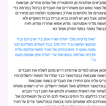
מביאים אנלוגיות מן ההסטוריה של עמים אחרים, שבשעה
ל מצור נואש הם משחררים את העבדים כביכול במרמה כדי
יצטרפו אל הלוחמים ואח"כ כשהסכנה חולפת הם מחזירים
ותם. אבל כאן יש לפנינו נביא וברית בבית המקדש ולא
עשה מדיני-אסטרטגי. מדוע אפוא שחררו ומדוע חזרו
כבשו? נאמר בסוף הפרק מפס' כא
"ואת צדקיהו מלך יהודה ושריו אתן ביד אויביהם וביד
מבקשי נפשם וביד חיל מלך בבל העולים מעליכם הנני
מצוה נאום ה' והשיבותים אל העיר הזאת ונלחמו עליה
ולכדוה ושרפוה באש ואת ערי יהודה אתן שממה נאום
ה'".
כאן אנחנו למדים שירמיהו דרש מהם לשלח את העבדים
שעה שצבאות נבוכדנאצר כבר עמדו על חומות ירושלים והיו
רים עליה והם החזירו את העבדים בשעה שצבאות
בוכדנאצר הסתלקו מעל חומות ירושלים. הרינו רשאים מעתה
שחזר את ראשית המאורע ולנחש את תוכן דברי הנביא
ערך כדלקמן: כל הימים נבאתי לכם חרבן על חטאתיכם ועל
וונותיכם ולא שמעתם והנה צבאות נבוכדנאצר צרים על העיר