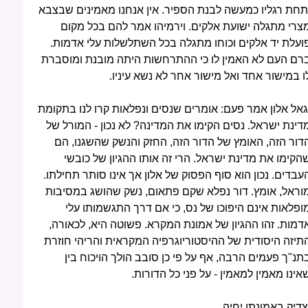
תחת רגליו כמעשה לבנת הספיר. אין אנחנו מאמינים שבצבא
צרי מתגלה ישועת אלקים. וירמיהו אמר להם בכל מקום
ועלת יד אלקים וכוחו מתגלה בכל השתלשלות עלי אדמות.
רם העם לא האמין לו כי ההתרחשות היתה מובנת ומוסברת
ו במישור אחד ואל מישור אחר לא נשא עיניו.
גאל אלון אמר פעם: אומרים שנסים ונפלאות קרו לנו בתקומת
דינת ישראל. נסים הקימו את המדינה? לא נכון - המורל של
דור הזה, האומץ של הדור הזה, החזק והנשק שהשגנו, הם
הקימו את מדינת ישראל. הרי זה אותו ההגיון של כובשי
עבדים. נכון הוא סוף הפסוק של אלון אך אינו סותר תחילתו.
וראל, אומץ. דור נפלא שקם פתאום, נשק שהושג במסיבות
ופלאות אינם היפוכו של נס, כי אם דרך התגשמותו עלי
דמות. זהו ההגיון של אמונת המקרא. פשוטה היא, לכאורה,
תיזה היסודית של ההיסטוריוגרפיה המקראית והריהי חוזרת
תנ"ך פעמים הרבה, אף על פי כן סובב הולך הויכוח בין
אינו מאמין למאמין - על פני כל הדורות.
צדיק באמונתו יחיה.