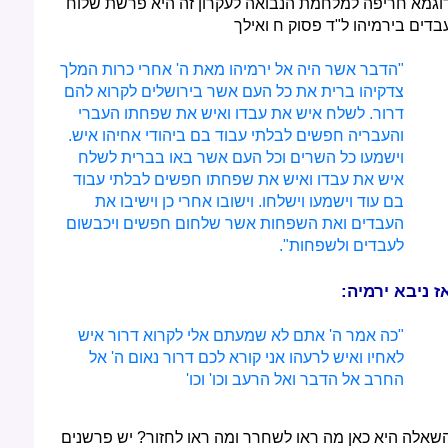
וגמא חריפה למלחמת הנבואה לעקרון זה היא פרשת שלוח
בדים בירמיהו ל"ד פסוק ח ואילך
"הדבר אשר היה אל ירמיהו מאת ה' אחרי כרות המלך
צדקיהו ברית את כל העם אשר בירושלים לקרוא להם
דרור. לשלח איש את עבדו ואיש את שפחתו העברי
והעבריה חפשים לבלתי עבוד בם ביהודי אחיהו איש.
וישמעו כל השרים וכל העם אשר באו בברית לשלח
איש את עבדו ואיש את שפחתו חפשים לבלתי עבוד
בם עוד וישמעו וישלחו. וישובו אחרי כן וישיבו את
העבדים ואת השפחות אשר שלחום חפשים ויכבשום
לעבדים ולשפחות".
ז ניבא ירמיה:
"כה אמר ה' אתם לא שמעתם אלי לקרוא דרור איש
לאחיו ואיש לרעהו אני קורא לכם דרור נאום ה' אל
החרב אל הדבר ואל הרעב וכו' וכו'
שאלה היא כאן מה ראו לשחרר ומה ראו לחזור? יש פרשנים