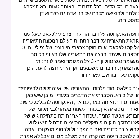
בערים ומלומדים, בכל הדורות. ובאותה טעות, בא המקרא
הלחם ולהוציאה מלבם של בני אדם גם כשהוא דן
הסטוריה.
דועה האנקדוטה על דבר החוקר הצרפתי לפלאס שעל שמו
קראת התאוריה על דבר התהוות העולם המכונה התיאוריה
של קנט לפלאס. אותו חוקר צרפתי חי בזמנו של נפוליון ה- 3.
ספרים שעמד והרצה את התאוריה שלו באוזני הקיסר
ומשגמר נגש נפוליון ה- 3 אל המלומד ואמר לו נהניתי
הרצאתך, הדברים משכנעים, אך הייתי רוצה לדעת היכן
קומו של הבורא בתיאוריה זו.
נה לפלאס, הוד מלכותו, התאוריה שלי אינה זקוקה להיפותיזה
זו של בורא. הסברתי את הדברים בלעדיו. מובן שיש כאן
עות יסודית ואותה באה, כנראה, האנקדוטה להבליט. כי שום
אוריה מסוג זה אין בכוחה לשנות משהו לגבי מקומו של
בורא. אפשר להניח, שכדור הארץ היתה בתחילה גוש של
אז ובתוקף חוקים פיסיקליים מסוימים התחיל הגאז לנוע
לבש צורה כדורית ואח"כ הפך נוזל ולבסוף מוצק וכו'. אתה
כול להסביר יפה מה קרה החל משלב מסוים אבל לא אמרת