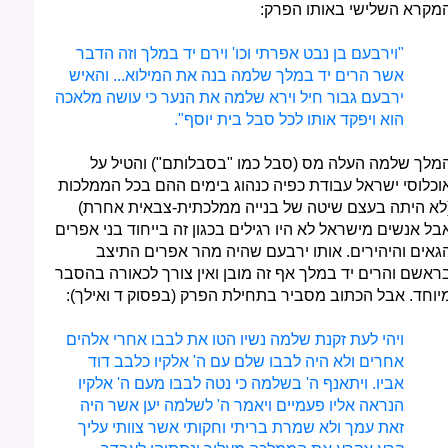
מקרא השלישי באותו הפרק:
"וירבעם בן נבט אפרתי וכו' וירם יד במלך וזה הדבר
אשר הרים יד במלך שלמה בנה את המילוא... והאיש
ירבעם גבור חיל וירא שלמה את הנער כי עושה מלאכה
הוא ויפקד אותו לכל סבל בית יוסף".
מלך שלמה העלה מס (סבל כמו "בסבלותם") והטיל על
וכלוסי ישראל עבודת כפיה כנהוג בימים ההם בכל הממלכות
לא היתה בעצם שיטה של בנייה ממלכתית-צבאית אחרת)
בל אנשים מישראל לא היו רגילים בכגון זה בייחוד בני אפרים
גאים והיהירים. אותו ירבעם שהיה מהר אפרים התיצב
ראשם והרים יד במלך אף זה מובן ואין צורך לכאורה בהסבר
יוחד. אבל הכתוב מסביר בתחילת הפרק (בפסוק ד ואילך):
ויהי לעת זקנת שלמה נשיו הטו את לבבו אחרי אלהים
אחרים ולא היה לבבו שלם עם ה' אלקיו כלבב דוד
אביו. ויתאנף ה' בשלמה כי נטה לבבו מעם ה' אלקיו
הנראה אליו פעמיים ויאמר ה' לשלמה יען אשר היה
זאת עמך ולא שמרת בריתי וחקותי אשר צוותי עליך