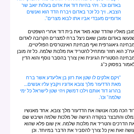
באדום וכו'. ויהי בהיות דוד את אדום בעלות יואב שר
הצבא.. ויך כל זכר באדום ויברח הדד הוא ואנשים
אדומיים מעבדי אביו אתו לבוא מצרים".
ובן מאליו שהדד שנא מאד את בית דוד אחרי השפטים
נעשו באדום ומובן שאם ניצל ברח למצרים הקרובה לאדום
בחינה גיאוגרפית ואף מבחינת האינטרסים הפוליטיים.
ח"כ הוא חוזר ומתחיל להטריד את מלכות שלמה. כל זה מובן
בחינה הסטורית הגיונית ואין צורך בהסבר נוסף והוא הדין
אמור בפסוק כ"ג
"ויקם אלקים לו שטן את רזון בן אליעדע אשר ברח
מאת הדדעזר מלך צובא אדוניו ויקבץ עליו אנשים...
בהרוג דוד אותם וילכו דמשק ויהי שטן לישראל כל ימי
שלמה" וכו'.
וד הכה מכה אנושה את הדדעזר מלך צובא. אחד מאנשיו
מלט והתבצר בנקודה רגישה של מלכות שלמה ושיבש שם
ת הדרכים והטריד את מלכות שלמה. אין שום פלא שהוא
ושה זאת ואין כל צורך להסביר את הדבר במיוחד. וכן