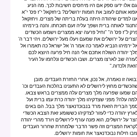
גם אלו ידעו ספק אם היו מיחסים חשיבות לכך. מה הניע
פוא אותם לעזוב את חומות ירושלים? ביחזקאל י"ז פס' י"א
נו למדים שיהודה היתה בעלת בריתה של מצרים. ויחזקאל
תנגד לאותה ברית ושפך עליה זעם תוכחתו. והנה בירמיהו
רק ל"ז פס' ה" "וחיל פרעה יצא ממצרים וישמעו הכשדים
צרים על ירושלים את שמעם ויעלו מעל ירושלים. ויהי דבר ה'
ל ירמיהו הנביא לאמר כה אמר ה' אל ישראל כה תאמרו אל
לך יהודה השולח אתכם אלי הנה חיל פרעה היוצא לכם
עזרה שב לארצו מצרים. ושבו הכשדים ונלחמו על העיר
זאת ולכדוה."
בואה זו נאמרה, אל נכון, אחרי החזרת העבדים. מובן
הכשדים מחוץ לירושלים לא התענינו בהלכות העבדים וכו'
ם שמעו שפרעה מלך מצרים עלה ממצרים בראש צבאו.
למה עלה? מפני שצדקיהו מלך יהודה כרת עמו ברית ועל
מך הברית הזאת מרד בנבוכדנאצר מלך בבל. הם באים
ארץ יהודה כדי לעזור לצדקיהו כששומע זאת הצבא הכשדי
צר על ירושלים, הוא פונה עורף לירושלים ויורד מהרי יהודה
קראת המצרים וזה פשר הדבר שלמחרת שחרור העבדים
זבו חילות נבוכדנאצר את חומות ירושלים.