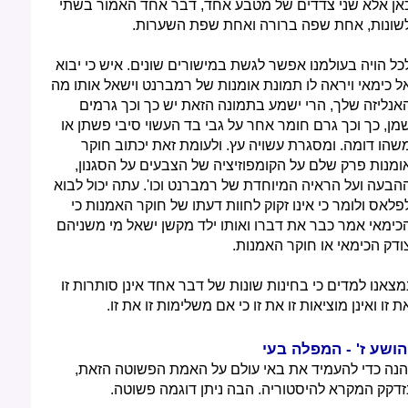
אן אלא שני צדדים של מטבע אחד, דבר אחד האמור בשתי
שונות, אחת שפה ברורה ואחת שפת השערות.
כל הויה בעולמנו אפשר לגשת במישורים שונים. איש כי יבוא
ל כימאי ויראה לו תמונת אומנות של רמברנט וישאל אותו מה
אנליזה שלך, הרי ישמע בתמונה הזאת יש כך וכך גרמים
מן, כך וכך גרם חומר אחר על גבי בד העשוי סיבי פשתן או
שהו דומה. ומסגרת עשויה עץ. ולעומת זאת יכתוב חוקר
ומנות פרק שלם על הקומפוזיציה של הצבעים על הסגנון,
הבעה ועל הראיה המיוחדת של רמברנט וכו'. עתה יכול לבוא
פלאס ולומר כי אינו זקוק לחוות דעתו של חוקר האמנות כי
כימאי אמר כבר את דברו ואותו ילד מקשן ישאל מי משניהם
ודק הכימאי או חוקר האמנות.
מצאנו למדים כי בחינות שונות של דבר אחד אינן סותרות זו
ת זו ואינן מוציאות זו את זו כי אם משלימות זו את זו.
הושע ז' - המפלה בעי
הנה כדי להעמיד את באי עולם על האמת הפשוטה הזאת,
זדקק המקרא להיסטוריה. הבה ניתן דוגמה פשוטה.