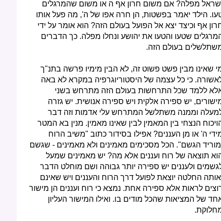
שראל מפלה? אם משום חרון אף ה או משום שהמרגלים
עו. הילד יאמר בפשטות, הן חרה אפו של ה', מה פעל אותו
רון אף וכיצד יצא אל הפועל בעולם הזה? הוא אומר על ידי
מרגלים שטעו והטעו את יהושע ונחלו מפלה. כך הדברים
שתלשלים בעולם הזה.
י שאינו מבין פשט פשוט זה, לא הבין מימיו פרשה בתנ"ך
אשורה. כי כל עצמה של היסטוריוגרפיה במקרא לא באה
לא ללמד שכל התרחשות בעולם הזה מתרחש בשני
ישורים, יש ספירה אלקית ויש ספירה אנושית. יש גזרה
מעלה וממנה משתלשל המתרחש עלי אדמות וזה דבר
ויכוח הנצחי בין המאמין לבין שאינו מאמין. מנין בא המטר
ידי ה' או מן העננים? אפילו בסידור כתוב "משיב הרוח
מוריד הגשם". הכל מסכימים מאמינים ולא מאמינים - שגשם
וא תוצאה של רוח ועננים אלא מה? יש מאמינים שמעל
גשמים ולעננים יש ספירה יותר גבוהה ושם מוחלט הדבר
אותה החלטה יוצאת לפועל דרך הרוח והעננים ויש שאינם
וצים לראות אלא ספירה אחת. נמצא כי רוח ועננים הן מישור
חד של המציאות שהכל מודים בו. ואילו המישור העליון
חלוקת.