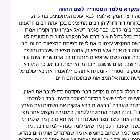
מקרא מלמד הסטוריה לשם ההווה
ה רוצה המקרא לומר לבאי עולם המתענינים בתולדה,
קורות דור ודור? הן רבים מתענינים בכך עתה רבים התענינו
כך בימי קדם, וכבר נאמר, "שאל אביך ויגדך זקניך ויאמרו
ך". כלל גדול הוא כי דרכו של המקרא להורות הסטוריה לא
שם המקצוע עצמו כי אם לשם תפיסת המציאות בהווה. הרי
סטוריה אינה אלא מציאות, אמנם מציאות שעברה וחלפה
בר. והנה כשם שרופאים מנתחים בני אדם שחיו ואינם עוד
די שבני אדם שישנם, ייבנו מן הידיעות ויבריאו, כך המקרא
וסק בהסטוריה - ומנתח אותה כדי להעמיד את באי עולם על
ישה נכונה אל המציאות שבתוכה הם חיים.
ה הכלל ולפרטים נקדים דברי הקדמה כדי לשבר את האוזן.
עשה בילד ששאל במדור "רצונכם לדעת" ברדיו: למדתי
שנה שעברה "בראשית ברא אלקים את השמים ואת הארץ
כו'", והנה השנה התחלתי ללמוד, במסגרת מקצוע אחר מפי
ורה אחר כיצד נוצר העולם והנה אין תאום בין מה שלמדתי
שנה שעברה לבין מה שאני לומד כעת - ילמדנו רבנו, מה
אמת מה שכתוב בחומש או מה שמלמדים אותי היום במדע.
הנה אותו ילד טעה טעות נצחית שטועים אותה קטנים וגדולים,