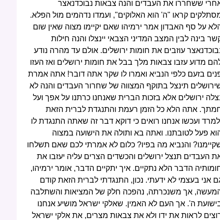
חרי ששחררו את העבדים והנה צבאות נבוכדנאצר
סתלקים קראו "ה' הוא האלוקים", ועמדו נדהמים מול הפלא.
לא על סף האבדון אמר ירמיהו שאם יקיימו מצוה שאין שום
שר בינה לבין המצב המדיני הצבאי יינצלו והנה חילות
בוכדנאצר עוזבים את חומות ירושלים. אולם עד מהרה נודע
הם מדוע עזבו צבאות מלך בבל את חומות ירושלים ואז העזו
נים בזעם כלפי הנביא ואמרו לו שקר אתה דובר! אתה אמרת
ירושלים תינצל בתוקף המצווה של שחרור העבדים והנה לא
צלה ירושלים אלא בזכות הברית שאנחנו כרתנו על אפך ועל
מתך. אתה הלא כל הזמן רעמת והתנגדת לברית הזאת
למרד ועכשו אנחנו רואים כי דוקא דבר זה שאתה התנגדת לו
וא פעל לטובתנו. ואתה בא ותולה את הישועה במצוה
קיימנו? והנביא מה בפיו? כלום לא אמרתי לכם שאם תשלחו
ת העבדים תנצל ירושלים והכשדים הצרים עליה יעזבו את
ומותיה הדבר הלא נתקיים. איך יתקיים הדבר, אומר ירמיהו,
ם אני בעצמי לא ידעתי. נכון, התנגדתי לברית הזאת קודם
מעשה, אך משנכרתה, נהפכה חלק של המציאות והשתלבה
ישועת ה'. אך העם לא האמין. שאלקי ישראל מושיע אנחנו
וצים לראות את ידו ולא את צבאות מצרים, את אלקי ישראל