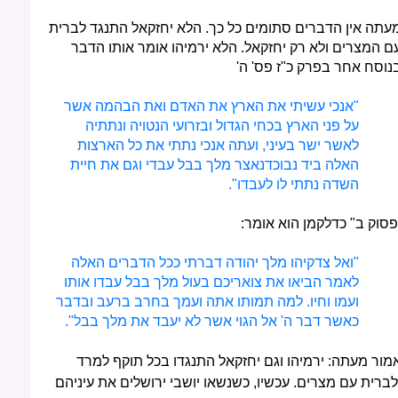
עתה אין הדברים סתומים כל כך. הלא יחזקאל התנגד לברית
ם המצרים ולא רק יחזקאל. הלא ירמיהו אומר אותו הדבר
נוסח אחר בפרק כ"ז פס' ה'
"אנכי עשיתי את הארץ את האדם ואת הבהמה אשר
על פני הארץ בכחי הגדול ובזרועי הנטויה ונתתיה
לאשר ישר בעיני, ועתה אנכי נתתי את כל הארצות
האלה ביד נבוכדנאצר מלך בבל עבדי וגם את חיית
השדה נתתי לו לעבדו".
פסוק ב" כדלקמן הוא אומר:
"ואל צדקיהו מלך יהודה דברתי ככל הדברים האלה
לאמר הביאו את צואריכם בעול מלך בבל עבדו אותו
ועמו וחיו. למה תמותו אתה ועמך בחרב ברעב ובדבר
כאשר דבר ה' אל הגוי אשר לא יעבד את מלך בבל".
מור מעתה: ירמיהו וגם יחזקאל התנגדו בכל תוקף למרד
לברית עם מצרים. עכשיו, כשנשאו יושבי ירושלים את עיניהם