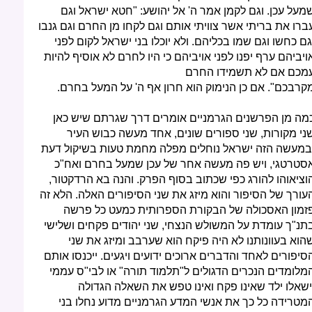
מעל עכן. וגם לקמן אמר ה' אל יהושע: "חטא ישראל וגם
ברו את בריתי אשר צוויתי אותם וגם לקחו מן החרם וגם גנבו
גם כחשו וגם שמו בכליהם. ולא יוכלו בני ישראל לקום לפני
ויביהם ערף יפנו לפני אויביהם כי היו לחרם לא אוסיף להיות
מכם אם לא תשמידו החרם
קרבכם". אם כן הנימוק הוא חרון אף ה' על המעל בחרם.
מה מן הפרשנים הגרמניים אומרים דרך שגרתם שיש כאן
ני מקורות, שני ספורים שונים, אחד מעשה כבוש העיר
במעשה הזה ישראל נוחלים מפלה מחמת טעות בשיקול דעת
סטרטגי, ויש פה מעשה אחר של עכן שמעל בחרם ואח"כ
וציאוהו להורג כפי שכתוב בסוף הפרק. והנה בא הרדקטור,
עורך של הסיפור והוא מיזג את שני הסיפורים האלה. הלא זה
זמון האסכולה של הבקורת הספרותית כמעט כל פרשה
תנ"ך עומדת על המשולש הנצחי, שני יהודים פקחים ושלישי
הוא בעוונותנו לא היה פיקח הוא שערבב ומיזג את שני
סיפורים לאחד והדברים ארוכים ידועים ויגעים. ייכנסו אותם
מלומדים הנכרים הדגולים ל"תלמוד תורה" או לבי"ס עממי
ישאלו ילד שאינו פקח ואינו טפש את השאלה הגדולה
מטרידה כל כך את אנשי המדע הגרמניים מדוע נחלו בני