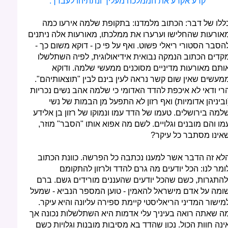
קרע אקרע את הממלכה מעליך ונתתיהו לעבדך.
ללו של דבר: הכתוב מלמדנו: בתקופת שלמה אירעו כמה
אורעות שהחלישו וערערו את ממלכתו, מאורעות אלה ניתנים
הסבר הסטורי ריאלי פשוט. ואף על פי כן - דוקא משום כך -
קדים הכתוב הנמקה נבואית אידיאולוגית, לפיה השתלשלו
ותם מאורעות מדיניים מסוכנים ממעשי שלמה. ודוקא
מעשים שאין שום קשר נראה לעין בינם לבין "תוצאותיהם".
רי ודאי לא איכפת להדד האדומי כי שלמה אהב נשים נכריות
וביניהן אדומיות) ואף רזון לא התפעל מן הבמות של נשי
למה בירושלים. טעמו של הדד עמו ונמוקו של רזון בן אלידע
מו והם מובנים וגלויים. לשם מה אפוא אותו "הסבר" מוזר,
אינו מסתבר כל עיקר?
לא זה הדבר אשר למענו נכתבה כל הפרשה. כוונת הכתוב
ומר לנו: הכל יודעים מה גרם להדד ולרזון להתקומם
להתגרות, כשם שהכל יודעים שהעננים מורידים גשם. ברם
ומה על אדם מישראל להאמין - טוען המספר הנביא - שמעל
מישור המדיני הריאליסטי קיימת ספירה עליונה והיא עיקר.
ה שאתה רואה בעיניך עלי אדמות היא השתלשלות נכונה אך
ינה חוות הכול. נכון שהדד בא מסיבות מובנות וגלויות כשם