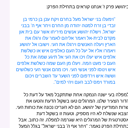
יהושע פרק ז' אנחנו קוראים בתחילת הפרק:
"וימעלו בני ישראל מעל בחרם ויקח עכן בן כרמי בן
זבדי בן זרח למטה יהודה מן החרם ויחר אף ה' בבני
ישראל. וישלח יהושע אנשים מיריחו אשר עם בית און
מקדם לבית-אל ויאמר אליהם לאמר עלו ורגלו את
הארץ ויעלה האנשים וירגלו את העי. וישובו אל יהושע
ויאמרו אליו אל יעל כל העם כאלפים איש או כשלשת
אלפים איש יעלו ויכו את העי אל תיגע שמה את כל
העם כי מעט המה. ויעלו מן העם שמה כשלשת אלפים
איש וינוסו לפני אנשי העי. ויכו מהם אנשי העי כשלושים
וששה איש וירדפום לפני השער עד השברים ויכום
במורד וימס לבב העם ויהי למים".
מפלה בעי ישנה הנמקה אחת שתתקבל מאד על דעת כל
דור הצעיר שלנו. המרגלים טעו בשקול הדעת והטעו את
רות המודיעין של יהושע. הם לא העריכו נכונה את כוחות העי.
צבא שנשלח לא היו מספיק. וטעות זו בשקול דעת
סטרטגית של המרגלים היא שגרמה למפלה. זה כתוב. אבל
תחילת הפרק נאמר: "ויחר אף ה' בבני ישראל" בגלל המעל