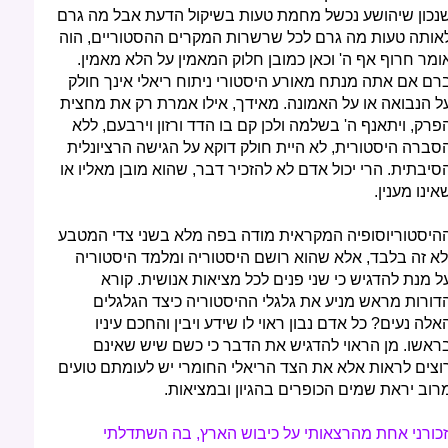
נכון שיהושע נכשל מחמת טעות בשיקול הדעת אבל מה גרם
אותה טעות מה גרם לכל שרשרות המקרים ההסטוריים, הוה
ומר חרוף אף ה' וכאן כמובן חלוק המאמין על הלא מאמין.
רם אם אתה מנתח מאורע היסטורי ניתוח ריאלי אינך חולק
ל הנבואה או על האמונה. מאידך, אילו אמרת רק את מחצית
פרק, ויתאנף ה' בשלמה ולכן קם בו הדד ורזון וירבעם, ללא
סברה היסטורית, לא היית חולק דוקא על הגישה הרציונלית
סיבתית. הרי יכול אדם לא להזכיר דבר, שהוא מובן מאליו או
אינו מענין.
היסטוריוסופיה המקראית מודה בפה מלא בשני צדי המטבע
לא זה בלבד, אלא שהוא רושם היסטוריה ומלמד היסטוריה
ל מנת להדגיש כי שני פנים לכל מציאות אנושית. קורא
דורות מראש מניע את גלגלי ההיסטוריה כיצד הגלגלים
אלה נעים? כל אדם נבון ראוי לו שידע ויבין והחכם עיניו
ראשו. מן הראוי להדגיש את הדבר כי כשם שיש שאינם
וצים לראות אלא את הצד הריאלי החומרי יש לעומתם טועים
רוב יראת שמים הכופרים בהגיון ובמציאות.
זכורני אחת מהרצאותי על כיבוש הארץ, בה השתדלתי