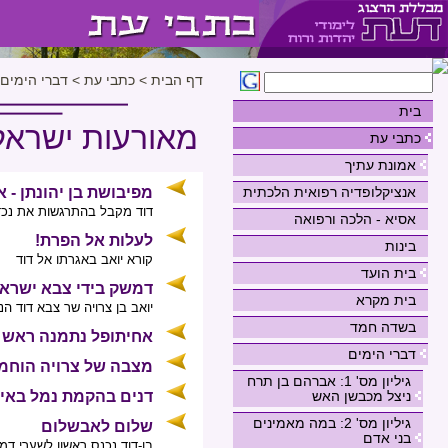
דף הבית
>
כתבי עת
>
דברי הימים
בית
מאורעות ישראל
כתבי עת
אמונת עתיך
אנציקלופדיה רפואית הלכתית
מפיבושת בן יהונתן - 
דוד מקבל בהתרגשות את נכדו
אסיא - הלכה ורפואה
לעלות אל הפרת!
בינות
קורא יואב באגרתו אל דוד
בית הועד
דמשק בידי צבא ישרא
בית מקרא
יואב בן צרויה שר צבא דוד 
בשדה חמד
אחיתופל נתמנה ראש ש
דברי הימים
מצבה של צרויה הוחמ
גיליון מס' 1: אברהם בן תרח
ניצל מכבשן האש
דנים בהקמת נמל באי
גיליון מס' 2: במה מאמינים
שלום לאבשלום
בני אדם
בן-דוד נכנס ראשון לשערי דמ