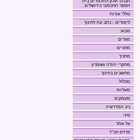
חברנו -עלון התלמדים בית
הספר תחכמוני בירושלים
טללי אורות
לימודים - כתב עת לחינוך
מבוע
מגדים
מחניים
מחניך
מחקרי יהודה ושומרון
מחשבים בחינוך
מכלול
מעליות
מעמקים
ניב המדרשיה
סיני
על אתר
פרדס חב"ד