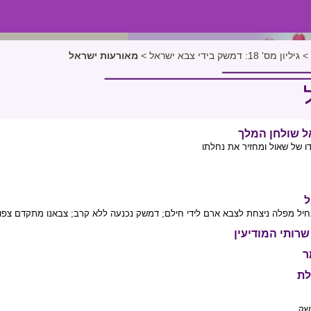
>
גיליון מס' 18: דמשק בידי צבא ישראל
>
מאורעות ישראל
אל שולחן המלך
 של שאול ומחזיר את נחלתו
ל
הנחיל מפלה ניצחת לצבא ארם לידי חילם; דמשק נכנעה ללא קרב; צבאנו מתקדם צפו
רותי המודיעין
ר
לת
שק