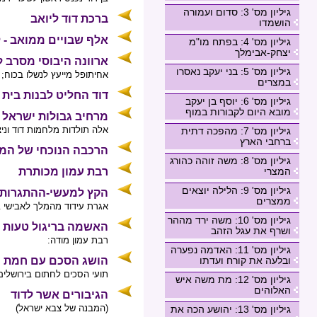
גיליון מס' 3: סדום ועמורה
ברכת דוד ליואב
הושמדו
אלף שבויים ממואב - 
גיליון מס' 4: בפתח מו"מ
יצחק-אבימלך
ארוונה היבוסי מסרב 
גיליון מס' 5: בני יעקב נאסרו
אחיתופל מייעץ לנשלו בכוח; 
במצרים
דוד החליט לבנות בית
גיליון מס' 6: יוסף בן יעקב
מובא היום לקבורות במוף
מרחיב גבולות ישראל -
אלה תולדות מלחמות דוד וניצח
גיליון מס' 7: מהפכה דתית
ברחבי הארץ
הרכבה הנוכחי של ה
גיליון מס' 8: משה זוהה כהורג
המצרי
רבת עמון מכותרת
גיליון מס' 9: הלילה יוצאים
הקץ למעשי-ההתגרות 
ממצרים
אגרת עידוד מהמלך לאבישי ב
גיליון מס' 10: משה ירד מההר
האשמה בריגול טעות
ושרף את עגל הזהב
רבת עמון מודה:
גיליון מס' 11: האדמה נפערה
ובלעה את קורח ועדתו
הושג הסכם עם חמת
תועי הסכים לחתום בירושלים
גיליון מס' 12: מת משה איש
האלוהים
הגיבורים אשר לדוד
(המבנה של צבא ישראל)
גיליון מס' 13: יהושע הכה את