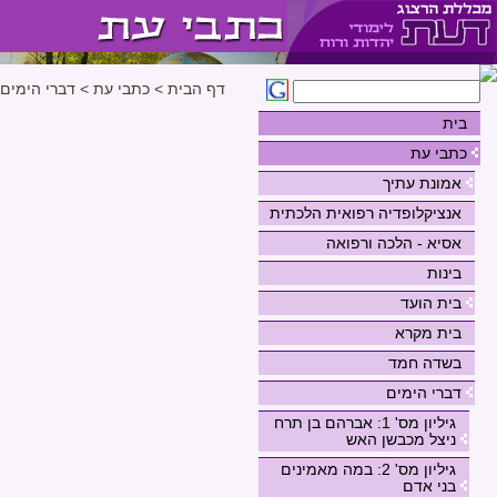
דף הבית
>
כתבי עת
>
דברי הימים
בית
כתבי עת
אמונת עתיך
אנציקלופדיה רפואית הלכתית
אסיא - הלכה ורפואה
בינות
בית הועד
בית מקרא
בשדה חמד
דברי הימים
גיליון מס' 1: אברהם בן תרח
ניצל מכבשן האש
גיליון מס' 2: במה מאמינים
בני אדם