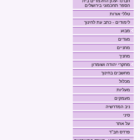
חברנו -עלון התלמדים בית
הספר תחכמוני בירושלים
טללי אורות
לימודים - כתב עת לחינוך
מבוע
מגדים
מחניים
מחניך
מחקרי יהודה ושומרון
מחשבים בחינוך
מכלול
מעליות
מעמקים
ניב המדרשיה
סיני
על אתר
פרדס חב"ד