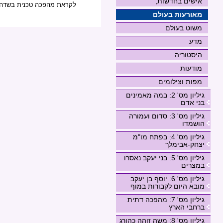
אישים בחדשות,
לקראת מהפכה טכנית בשדה ה
מאורעות בעולם
משוט בעולם
מדע
היסטוריה
מודעות
מפות וצילומים
גיליון מס' 2: במה מאמינים
בני אדם
גיליון מס' 3: סדום ועמורה
הושמדו
גיליון מס' 4: בפתח מו"מ
יצחק-אבימלך
גיליון מס' 5: בני יעקב נאסרו
במצרים
גיליון מס' 6: יוסף בן יעקב
מובא היום לקבורות במוף
גיליון מס' 7: מהפכה דתית
ברחבי הארץ
גיליון מס' 8: משה זוהה כהורג