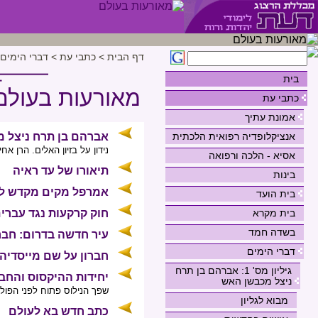
דף הבית
>
כתבי עת
>
דברי הימים
בית
מאורעות בעולם
כתבי עת
אמונת עתיך
אנציקלופדיה רפואית הלכתית
אברהם בן תרח ניצל 
נידון על בזיון האלים. הרן אח
אסיא - הלכה ורפואה
תיאורו של עד ראיה
בינות
אמרפל מקים מקדש לננ
בית הועד
בית מקרא
חוק קרקעות נגד עברי
בשדה חמד
עיר חדשה בדרום: חבר
דברי הימים
חברון על שם מייסדיה 
גיליון מס' 1: אברהם בן תרח
יחידות ההיקסוס והחבי
ניצל מכבשן האש
שפך הנילוס פתוח לפני הפול
מבוא לגליון
כתב חדש בא לעולם