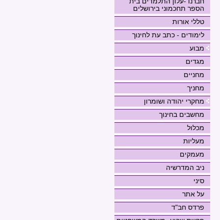
חברנו -עלון התלמדים בית
הספר תחכמוני בירושלים
טללי אורות
לימודים - כתב עת לחינוך
מבוע
מגדים
מחניים
מחניך
מחקרי יהודה ושומרון
מחשבים בחינוך
מכלול
מעליות
מעמקים
ניב המדרשיה
סיני
על אתר
פרדס חב"ד