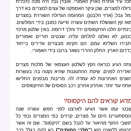
כל עיר אחרת כארץ האמורי. אובדן גבל היה מכה כלכלית
דולה למצרים, שכן עיקר האספקה של עצים למצרים בא דרך
מל גבל, (ארזי הלבנון). המהומה הגדולה השוררת במצרים
אז קץ השושלת השתים עשרה סייעה כמובן בידי הפולשים.
ינתיים הלכו ההיקסוסים ירד והלך דרומה. באין שלטון מרכזי
כנען, לא נאלצו להלחם עליה. שבטים חוריים ואמוריים
חבירו השלימו עמם. הם הקימו מבצרים אדירים בייחוד
דרום הארץ. החלק ההררי נשאר ברובו בידי האמורי.
תה הגיע כנראה הקץ לשלטון העצמאי של מלכות מצרים
אדירה לפנים. שיטת ההתגוננות שהיא נקטה בה בעשרות
שנים האחרונות לא עמדה לה. מריבות מבפנים החלישו
ותה עוד יותר. ואחרון אחרון: רכב הסוסים של ההיקסוסים.
דוע קוראים להם היקסוס?
בטי עמו אשר הגיעו לארצנו לפני חמש עשרה שנה
המסתערים היום על מצרים, קרויים בפי המצרים ובפי כל
ושבי החוף מהיאור עד לגבל בשם "היקסוס". שם זה אשר
רגומו ללשוננו הוא {
"מלכי הסוסים"}
בא להם בגלל רכב