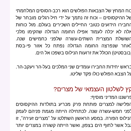
וח המחץ של הצבאות הפולשים הוא רכב-הסוסים המלחמתי
ל ההיקסוסים – וכוח זה נתמך על ידי חיל-רגלים מובחר של
חבירו הידועים כטובי החיילים השכירים בעולם. מול כוחות
לה לא יכלה לעמוד אפילו החומה הגדולה שהקימו מלכי
שושלת המצרית השתים-עשרה שלפני כחמישים שנה.
אחר שנפרצה החומה הגדולה נפתח כל אזור פי-בסת
בובסטיט) הכולל את זרועות הנילוס בשפכו אל הים.
ראש יחידות החבירו עומדים שני המלכים בעל-הר ויעקב-הר.
ל הצבא הפולש כולו פקד שליטו.
ץ לשלטון העצמאי של מצרים?
רשננו המדיני מוסיף:
פלישה למצרים פותחת פרק מכריע בתולדות ההיקסוסים
פני חמש-עשרה שנה. לכתחילה הייתה מגמת פניהם לעמק
נילוס הפורה. במסע הראשון השתלטו על "מצרים זעירה", זו
בל אשר לחוף הים בצפון, ואשר הייתה קשורה במצרים יותר