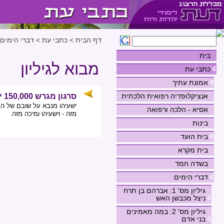
דף הבית
>
כתבי עת
>
דברי הימים
בית
מבוא לגיליון
כתבי עת
אמונת עתיך
אנציקלופדיה רפואית הלכתית
סרגון מגרש 150,000 ישראלים משומרון
ישעיהו מנבא על שובם של הגו
אסיא - הלכה ורפואה
מזה - וישעיהו ומיכה מזה.
בינות
בית הועד
בית מקרא
בשדה חמד
דברי הימים
גיליון מס' 1: אברהם בן תרח
ניצל מכבשן האש
גיליון מס' 2: במה מאמינים
בני אדם