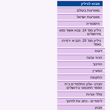
מבוא לגיליון
מאורעות בעולם
מאורעות ישראל
היסטוריה
גיליון מס' 24: צבא אשור נסוג
מירושלים
גיליון מס' 25: הנביא ירמיהו
נאסר
דעות
הגיגי גבעה
החינוך
המעיין
התקופה
חברנו -עלון התלמדים בית
הספר תחכמוני בירושלים
טללי אורות
לימודים - כתב עת לחינוך
מבוע