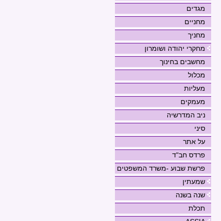
מגדים
מחניים
מחניך
מחקרי יהודה ושומרון
מחשבים בחינוך
מכלול
מעליות
מעמקים
ניב המדרשיה
סיני
על אתר
פרדס חב"ד
פרשת שבוע -משרד המשפטים
שמעתין
שנה בשנה
תכלת