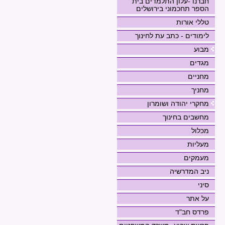
חברנו -עלון התלמדים בית
הספר תחכמוני בירושלים
טללי אורות
לימודים - כתב עת לחינוך
מבוע
מגדים
מחניים
מחניך
מחקרי יהודה ושומרון
מחשבים בחינוך
מכלול
מעליות
מעמקים
ניב המדרשיה
סיני
על אתר
פרדס חב"ד