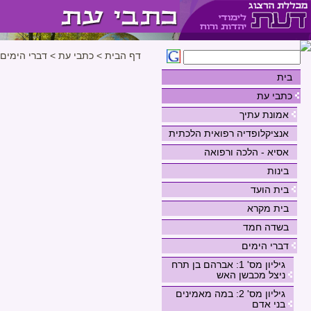
דף הבית
>
כתבי עת
>
דברי הימים
בית
כתבי עת
אמונת עתיך
אנציקלופדיה רפואית הלכתית
אסיא - הלכה ורפואה
בינות
בית הועד
בית מקרא
בשדה חמד
דברי הימים
גיליון מס' 1: אברהם בן תרח
ניצל מכבשן האש
גיליון מס' 2: במה מאמינים
בני אדם