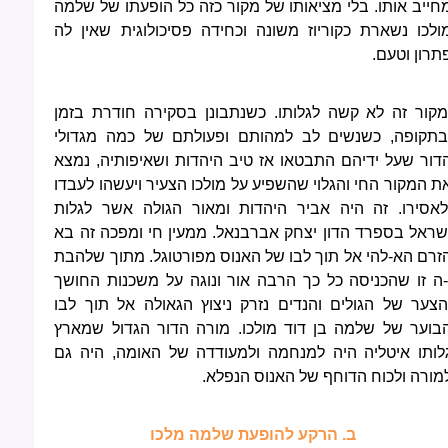
חייב אותו. בלי מציאותו של מקור כזה כל הופעתו של שלמה
ולכו נשארת כקוריוז משונה וכחידה פסיכולוגית שאין לה
תרון וטעם.
מקור זה לא קשה לגלותו. כשנתבונן בסקירה חודרת בזמן
בתקופה, כשנשים לב למהותם ופעולתם של כמה מגדולי
דור שעל ידיהם התבטאו אז טיב היהדות ושאיפותיה, נמצא
ת המקור החי והגלוי שהשפיע על מולכו הצעיר ויעשהו לעבדו
לאסירו. זה היה אביר היהדות ומאור הגולה אשר לגלות
שראל בספרד הדון יצחק אברבנאל. ממעין חי ומפכה זה בא
זרם הא-להי אל תוך לבו של האנוס מפורטוגל. מתוך שלהבת
-ה זו שהכניסה כל כך הרבה אור ונוגה על משכנות החושך
הצער של הגולים והנדים נזרק ניצוץ הגאולה אל תוך לבו
בוער של שלמה בן דוד מולכו. מורה הדור הגדול שמארץ
לותו איטליה היה למנחמה ולמעודדה של האומה, היה גם
מורה ולכוח הדוחף של האנוס הנפלא.
ב. הרקע להופעת שלמה מלכו