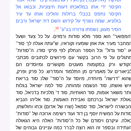
הקיסר ידי אתו במלאכתו דעות חיצוניות, וכבואו אל
הקיסר נתפס בכבלי ברזלות והוליכו אותו עד עיר
בולוניא, שמה נשרף על קידוש השם דת ישראל ורבים
15
הסיר מעוון, נשמתו צרורה בג"ע"
.
המפואר" הוא ספר מלא סודות ורמזים. על כל צעד ושעל
מחבר מעיר את אוזן שומעיו וקוראיו, ש"עתה אגלה לך סוד"
ו "סוד גדול" וכל הספר הנחלק לפי פרקי סודו. ה"סודות"
תגלים על פי הרוב בקשר עם פירושים לכתובים מכתבי
קודש ורק במקומות מועטים מקושרים ומיוסדים הם
ביאורים על מאמרים מן התלמוד והמדרש. כל פרק ופרק,
הוא "דרשה" מיוחדה, מיוסד על ה"סוד" שלו: סוד בריאת
יש ואשתו, סוד הנשמה ומהותה, סוד למה ישראל בגלות
ותר משאר אומות, סוד האותיות, סוד ד' מלכיות בדניאל, סוד
אולת ישראל וברכתם ואבידת האומות, סוד אליהו הנביא
הבשורה לישראל, סוד סמאל (שרו של אדום) וכחו וחולשתו,
ודות על המשיח יוסף בן דוד ועוד רשימה ארוכה של "סודות"
אלה. עיקרם ויסודם של כל ה"סודות" האלה היא הגאולה
עתידה ובספר זה הוא רוצה לברר כמה עניינים גבוהים של