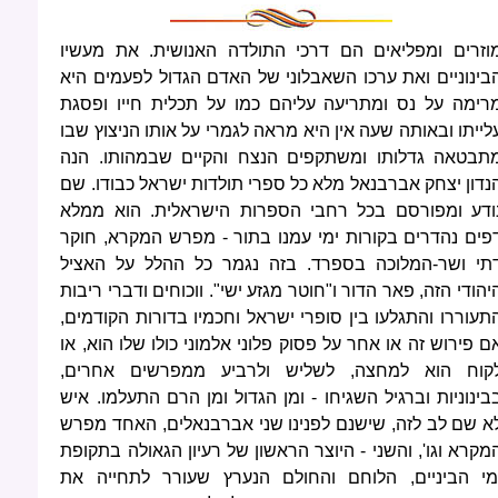
וזרים ומפליאים הם דרכי התולדה האנושית. את מעשיו
בינוניים ואת ערכו השאבלוני של האדם הגדול לפעמים היא
רימה על נס ומתריעה עליהם כמו על תכלית חייו ופסגת
לייתו ובאותה שעה אין היא מראה לגמרי על אותו הניצוץ שבו
תבטאה גדלותו ומשתקפים הנצח והקיים שבמהותו. הנה
נדון יצחק אברבנאל מלא כל ספרי תולדות ישראל כבודו. שם
ודע ומפורסם בכל רחבי הספרות הישראלית. הוא ממלא
פים נהדרים בקורות ימי עמנו בתור - מפרש המקרא, חוקר
תי ושר-המלוכה בספרד. בזה נגמר כל ההלל על האציל
יהודי הזה, פאר הדור ו"חוטר מגזע ישי". ווכוחים ודברי ריבות
תעוררו והתגלעו בין סופרי ישראל וחכמיו בדורות הקודמים,
ם פירוש זה או אחר על פסוק פלוני אלמוני כולו שלו הוא, או
קוח הוא למחצה, לשליש ולרביע ממפרשים אחרים,
בינוניות וברגיל השגיחו - ומן הגדול ומן הרם התעלמו. איש
א שם לב לזה, שישנם לפנינו שני אברבנאלים, האחד מפרש
מקרא וגו', והשני - היוצר הראשון של רעיון הגאולה בתקופת
מי הביניים, הלוחם והחולם הנערץ שעורר לתחייה את