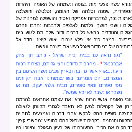
נורא עשה פצעי מות בגופה ונשמתה של האומה. היהדות
ספרדית, שמנה וסלתה של האומה, נטלטלה והושלכה
ארצות נכר, למדבריות אפריקה ואסיה והושפלה למחנות של
ולים ויושבי חושך וצלמות. לאלפים ולרבבות נחרבו ונהרגו
גולים והנודדים בראש כל דרכים ודור שלם תם לגווע בים
ביבשה. במצב כזה אין פלא שרוח ייאוש קיצוני חדר אל
בותיהם של בני הדור ויאכל כעש את בשרם ונפשם.
"נגע נראה לנו בבית, בית ישראל - כותב דון יצחק
4
אברבנאל
-
מחרבות נדודם וחצי גלותם, מצרות רבות
ורעות בארץ אשר גרו בה ובארץ שבים אשר השיגום בין
המצרים... הם אומרים: יבשו עצמותינו, אבדו תקוותינו
מפי ספרים ומפי סופרים, מבית אלהי יעקב, מת או
נשבר או נשבה לא יבא שמשו".
ובי האומה אנשי הרוח שראו את עצמם אחראים להרמת
וחן של הקהילות למען לא תאבד לגמרי תקוותן לגאולה
להצלה סופית החלו לבקש אחרי דרכים ואמצעים לתחיית
תקווה והנחמה. בקהילות ישראל החלו להופיע "מחשבי קצין"
"דוחקים את הקץ". התעוררותו של רעיון הגאולה וחיזוקו היו