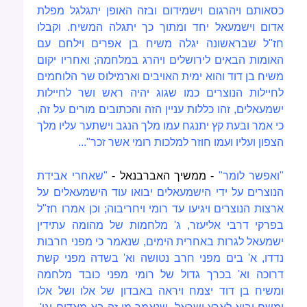
כסאותם ויהרגום וישמידום ובזה האופן יתגלגל מפלת
אדום וישמעאל יחד ומתוך כך יתגלה המשיח. וקבלו
חז"ל שבראשונה יגלה משיח בן אפרים וילחם עם
האומות הבאים לירושלים ויהרג במלחמה; ואחריו יקום
משיח בן דוד והוא ימית האויבים וארמילוס שר הלוחמים
לחיילות הנוצרים כמו שגוג יהיה ראש ושר לחיילות
ישמעאלים, זהו כללות עניין הזה והכתובים מורים על זה,
כי אמר ובעת קץ יתנגח עמו מלך הנגב וישתער עליו מלך
הצפון ועליו ועמו חוזר למלכות רומי אשר זכר"...
"ואפשר לומר"
- ממשיך האברבנאל -
"
שאחרי אבידת
הנוצרים על ידי הישמעאלים יבואו עוד הישמעאלים על
ארצות הנוצרים ויגיעו עד רומי ויחריבוה; וכן אמרו חז"ל
בפרקי דרבי אליעזר, ג' מלחמות של מהומה עתידין
ישמעאל לגרות באחרית הימים, שנאמר כי מפני חרבות
נדדו, א' בים מפני חרב נטושה וא' בשדה מפני קשת
דרוכה וא' בכרך גדול של רומי מפני כובד מלחמה
ומשיח בן דוד יצמח ויראה באבדון של אלו ושל אלו