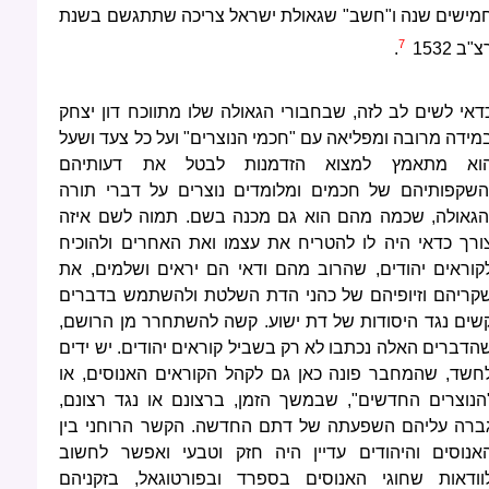
מישים שנה ו"חשב" שגאולת ישראל צריכה שתתגשם בשנת
7
צ"ב 1532
.
דאי לשים לב לזה, שבחבורי הגאולה שלו מתווכח דון יצחק
מידה מרובה ומפליאה עם "חכמי הנוצרים" ועל כל צעד ושעל
וא מתאמץ למצוא הזדמנות לבטל את דעותיהם
השקפותיהם של חכמים ומלומדים נוצרים על דברי תורה
הגאולה, שכמה מהם הוא גם מכנה בשם. תמוה לשם איזה
ורך כדאי היה לו להטריח את עצמו ואת האחרים ולהוכיח
קוראים יהודים, שהרוב מהם ודאי הם יראים ושלמים, את
קריהם וזיופיהם של כהני הדת השלטת ולהשתמש בדברים
שים נגד היסודות של דת ישוע. קשה להשתחרר מן הרושם,
הדברים האלה נכתבו לא רק בשביל קוראים יהודים. יש ידים
חשד, שהמחבר פונה כאן גם לקהל הקוראים האנוסים, או
הנוצרים החדשים", שבמשך הזמן, ברצונם או נגד רצונם,
ברה עליהם השפעתה של דתם החדשה. הקשר הרוחני בין
אנוסים והיהודים עדיין היה חזק וטבעי ואפשר לחשוב
וודאות שחוגי האנוסים בספרד ובפורטוגאל, בזקניהם