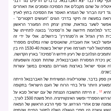
וסף קארו כבר יצא האברבנאל בדברים חריפים נגד רבני
יטליה על שהם מקבלים את הסמיכה וסומכים את האחרים
גד דינה הברור של הגמרא האוסר את הסמיכה בחוץ לארץ
רואה במעשה זה חיקוי בדרכי הגוים "העושים דוקטורים" -
אפשר לשער בוודאות, שהדון יצחק היה המעורר הראשון
דור למלחמת חידושה של ה"סמיכה" בכוונה לתחייתו של
ית הדין הגדול או ה"סנהדרין" בירושלים. אולי על ידי זה
פשר לבאר את העובדה, שהאנוסים שהיו נמלטים מספרד
ומפורטוגל לערי תוגרמה וארץ ישראל בשנות 1530-40 היו בין
תומכים הנלהבים של רעיון חידוש ה"סמיכה" בארץ הקדושה.
אן ניכרת המסורת האברבנאלית, שתחת חנוכה והשפעתה
יו אנוסי ישראל בארצות מגוריהם נמצאים במשך עשרות
שנים.
ין ספק בדבר, שהטרילוגיה המשיחית של האברבנאל הייתה
מאורע היותר גדול בחיי הרוח של העם הישראלי בתקופה
12
היא
. זו הייתה התשובה הנצחת של עם ישראל סבא על
הגירוש הספרדי ופשעי האינקוויזיציה. החל משנת 1500 לערך,
מונה שנים אחרי הגירוש, עד סוף הרבע הראשון של המאה
שש עשרה היו ספרי הגאולה האלה למקור החיים שהחזיק