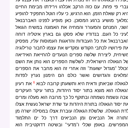
ברי פי פחת. עם כזה הרקב אכלהו וירידתו מבימת החיים
יא רק שאלת הזמן. הוא הרגיש, כי עליו הוטל התפקיד להופיע
מלאך מושיע ברגע המסוכן. כאן מופיע לפנינו האברבנאל
שני, המנחם והמעורר והמחיה את האמונה במשיח הגואל
עיני כל העם. בנדודיו שלא פסקו גם בארץ איטליה דוחה
אברבנאל את כל העבודות והדאגות העמוסות עליו, מפסיק
ת פירושיו לכתבי הקודש ומקדיש את עצמו לחבור טרילוגיה
שיחית, ליצירת שלשה ספרים הנועדים להחייאת האידיאה
ל הגאולה הישראלית. לשלשת הספרים הוא נותן את השם
כולל "מגדול ישועות" וזה אחרי זה הוא מחבר את הספרים
מלאים והגדושים ואשר כולם הם הימנון נערץ לפדות
6
לגאולה שביאתן ודאית היא ותשועתן קרובה לבוא
את רעיון
גאולה הוא מוצא בתור יסוד היהדות, בתור עיקר העיקרים
בה ונשמת נשמתה ובתוקף כל כך מרובה הוא מעלה ומרים
ת יסוד הגאולה בתורת היהדות עד שדת ישראל נעשית אצלו
דת הגאולה. שלשלת הגאולה עוברת אצלו במסילה ישרה מן
תורה אל הנביאים ומן הנביאים דרך כל ים התלמוד
המפרשים. באופן שכלי ו"מדעי" ובשיטה דדוקטיבית הוא