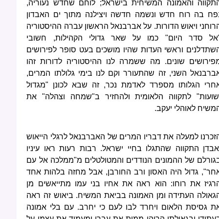
תקווה והאמונה המשיחית בישראל; לוחם שחדש נעוריה,
פח בה רוח חדש ונשמה חדשה ויצילנה מתוך ים האבדון
רוחני ויאוש הדורות. על אברבנאל הראשון עברה ההיסטוריה
אל סדר היום" כמו על שאר גדולי הקהילות, חשובי
שתדלנים וראשי העדות שהיו מושכים בעט סופר לפירושים
פירושים שונים. מה ששמרה לנו ההיסטוריה לדורות זהו
ברבנאל השני, זה שהתעורר וקם לנו בימי גלולתו המרים,
חרי הגלותו מספרד לאדמת נכר, זה שבא לכונן "מגדול
שועות" לתקווה הלאומית ולהחזיר ב"שמחה וצהלה" את
משיח לאוהלי יעקב.
זכרנו למעלה את דבריו המרים של האברבנאל לרגלי הייאוש
אבדן התקווה שהתגלו בחיי ישראל. רבות רעות ראו עיניו
גורלם של ההמונים הנודדים והמטולטלים מ"ממלכה אל עם
חר", גדול היה האסון ורב החורבן, אבל מחזה בלהות אחד
רגיז את רוחו: הוא ראה את אחיו בני עמו מתייאשים מן
גאולה העתידה ומן האמונה בביאת המשיח. ביאוש זה ראה
ת גסיסת הלאום ויחרד לבו לעם כי יחרב. עם בלי אמונה
עתידו ובגאולתו הריהו ממית את עברו ומעמיד את עצמו על