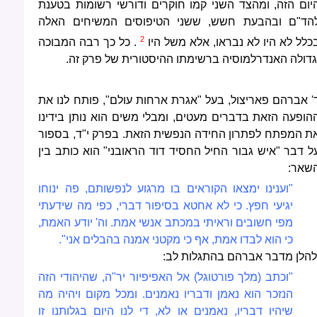
יום הזה, ומהצד השני קמו חוקרים ודורשי רשומות בטענת
הד"ם ובהבעת חשש, ששני הטיפוסים המשיחים האלה
2
כלל לא היו לא נבראו, אלא משל היו
. כל כך רבה המבוכה
גדולה האנדרלמוסיה ברשימתו ההיסטורית של פרק זה.
' אברהם פאריצול, בעל "אגרת ארחות עולם", פותח לנו את
הופעה הזאת בדברים מעטים, ומבלי משים הוא נותן בידינו
ת המפתח לפתרון החידה הנפשית הזאת. בפרק י"ד, בספור
ל דבר "איש גבור החיל החסיד דוד הראובני" הוא כותב בין
שאר:
"וענינו ימצאו הקוראים בו מרגוע לנפשותם, פה ינוחו
יגיעי חפץ. כי לא אחטא בסיפור דברי, כפי מה שידעתי
מפי חשובים וראיתי במכתב אנשי אמת. וה' יודע האמת,
כי הוא לבדו אמת, אף כי מקטני אמנה בהבלים אני".
להלן מדבר אברהם בהתגלות לב:
"וכתב (מלך פורטוגל) אל האפיפיור יר"ה, שהיהודי הזה
הנזכר הוא נאמן ודבריו נאמנים. ומכל מקום ויהיה מה
שיהיו דבריו, נאמנים או לא, די לנו היום בגלותנו זו