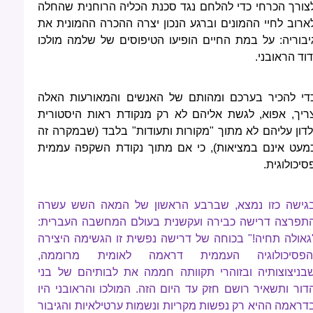
צורך הכרחי כדי להלחם נגד סכנת הכליה הרוחנית שהחלה
ארוב לחיי ההמונים וברגע הנכון יצרה ההכרה ההמונית את
יבוריה: על במת החיים הופיעו הטיפוסים של שלמה מולכו
דוד הראובני.
די להכיר בערכם ומהותם של האנשים והמאורעות האלה
ריך, אפוא, לגשת אליהם לא רק מנקודת ראות היסטורית
לדון עליהם לא מתוך "מקורות ותעודות" בלבד (שבמקרה זה
מעט אינם במציאות), כי אם מתוך נקודת השקפה עממית
סיכולוגית.
גישה כזו נמצא, שברבע הראשון של המאה השש עשרה
תפרצה דרישה כבירה ועקשנית בעולם המחשבה העברית:
גאולה תחיה!" בכוחה של דרישה נפשית זו הגשימה היצירה
הפסיכולוגיה העממית דראמה לאומית מרוממה,
בניצוצותיה ובזוהרי תקוותה חממה את לבותיהם של בני
דור ותשאיר רושם חזק עד היום הזה. המולכו והראובני היו
דראמה ההיא רק נפשות מקריות ונשמות ערטילאיות והגיבור