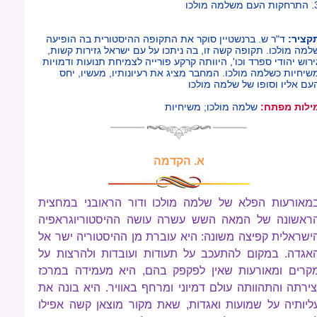
ם משלמה מולכו
קציר:
ד"ר ש. ברנשטיין סוקר את התקופה ההיסטורית בה הופיעה
למה מולכו. תקופה קשה זו, בה ניתכו על עם ישראל גזירות קשות,
ירוש יהודי ספרד וכו', היוותה קרקע פורייה לצמיחת תנועות ודמויות
שיחיות כשלמה מולכו. המחבר מציג את רעיונותיו, מעשיו, יחס
עם אליו וסופו של שלמה מולכו
ילות מפתח:
שלמה מולכו; משיחיות
א. הקדמה
מאורעות הפלא של שלמה מולכו ודור הראובני במחצית
ראשונה של המאה השש עשרה עושה ההיסטוריוגראפיה
ישראלית קפיצה משונה: היא עוברת מן ההיסטוריה ישר אל
אגדה. במקום להתעכב על תעודות ועובדות ולהרצות על
קרים ומאורעות שאין לפקפק בהם, היא מעמידה במרכז
צירתה והתהוותה עולם דמיוני ומרחף באוויר. היא בונה את
ליותיה על שמועות ואגדות, שאת מקור מוצאן קשה אפילו