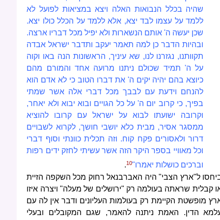
שהיה בכלל הנבואות האלה ויצא במציאות לפועל לא
ללמד על עצמו לבד יצא, אלא ללמד על הכלל כולו יצא.
שכן יעשה ה' אותם הנשארות ולא יפיל מכל דבריו ארצה.
ובהיות הדבר כן למה תאמר יעקב ותדבר ישראל אבדה
תקוותנו, נגזרנו לנו, שא עיניך, הראשונות הנה באו וקוה
על ה' תמיד שכולם ניתנו מרועה אחד והמורם מהם
כיוצא בהם יהיה יקים ה' את דברו הטוב כי לא אדם הוא
להנחם וידעת עם לבבך מכל דברי אלה אשר שמתי
בפיך, כי קרוב יום ה' על כל הגויים ובוא יבוא ולא יאחר,
וקרובה ישועתו לבוא על ישראל עם קרובו להוציא
ממסגר אסיר, מבית כלא יושבי חושך, לקרוא לשבויים
דרור ולאסורים פקח קוח. וזה תכלית כוונתי וסוף דברי
וכל מאוויי בספר היקר הזה אשר עשיתי לחזק ידים רפות
10
וברכים כושלות יאמרו"
.
יחסו ל"ארץ הצבי" היה האברבנאל רחוק מכל השקפה הזיית
ו קבלית שראתה בעולמה רק "ירושלים של מעלה" ויצרה איזו
רץ מופשטת הקיימת רק בעולמות העליונים ודבר אין לה עם
למא הדין. האמת ניתנה להאמר, שגם המקובלים ובעלי