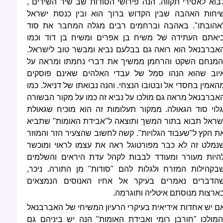
בוא לאסירי תקווה. הנה פירושי הסודות שב"שיר השירים",
יחות האהבה שבין הקדוש ברוך הוא ובין כנסת ישראל
אהובתו". באהבה וברחמים רבים מגלה המחבר את סוד
יאתם העתידה של משיח בן אפרים ומשיח בן דוד וכמו
אברבנאל הוא רואה גם בבלעם נביא ומבשר טוב לישראל.
המנחם השקט והרחמן ממשיך את דברי נחמתו ומראה על
יוב שהוא הנהו סמל של עבדי האלהים שאינם פוסקים
האמין בחסדי אל ובטובו הנצחי. והנה נבואתו של דניאל. כמו
אברבנאל מראה גם מולכו על נביא זה כמו על מקור הבשורה
גלוי סוד הגאולה. ממקור תעלומות זה הוא מוכיח שגאולת
שראל תבוא בתור המשך ותוצאה ל"אבידת האומות" שתביא
ת הקץ ל"שעבוד הגלויות". קשה לחשוב שהצעיר הזר והמוזר
נמלט זה לא כבר מפורטוגל ראה את עצמו לראוי ומוכשר
היות מעורר ומעודד לבבות לקהל עדת היראים והשלמים
בקהילות המזרח ולגלות להם "סודות" מן התורה. ניכר,
הדברים נאמרים בעיקר אל אחיו האנוסים הנמצאים
ארצות מנוסתם איטליה ותוגרמה.
ם יש אחדות אידיאית בעיקרי הרעיון המשיחי של האברבנאל
המולכו "חורבן רומי ואבידת האומות" הנה יש ביניהם גם