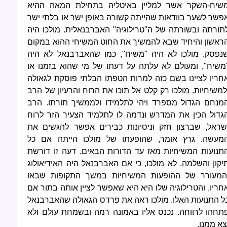
שיח-השקר אשר למליין באיטליה בתחילת המאה ההיא
פשר לשער בוודאות שהייתה קשורה באופן ישר או בלתי ישר
תורתה ובשורתה של ה"טרילוגיה" האברבנאלית. מולכו היה
ראשון והיחיד שבא להמשיך את החוט המשיחי ההוא במקום
נפסק. מולכו לא היה "משיח", כמו שהאברבנאל לא היה
משיח", ומעולם לא עלתה על דעתו של מי שהוא בזמנו או
חריו לציינו בשם כזה למרות הטפתו הבלתי פוסקת לגאולה
למשיחיות. מולכו רק קלט אל תוכו את הרוח והרעיון של הרב
מנחם הגדול מספרד ויהי לתלמידו ולממשיך תורתו. הרב
גדול הכין את המדרש ונדמה לו לתלמיד הצעיר הזר לרוח
שראל, שברצון חזק וניסיונות כבירים אפשר להגשים את
מעשה. גרץ אומר, שהופעתו של מולכו הייתה אם כל
תנועות המשיחיות מאז עד הדורות הבאים. דעה זו דורשת
יקון והשלמה. לא מולכו, כי אם האברבנאל היה האידיאולוג
המעורר של ההופעות המשיחיות במשך התקופות שבאו
חריו, והטרילוגיה שלו היא היא שאפשר לציין אותה בתור אם
ל התנועות האלו. מולכו ראה את פרדס הגאולה שהאברבנאל
תחהו לרווחה. נכנס אליו באמונה רמה ובשמחת עולם ולא
צא ממנו.