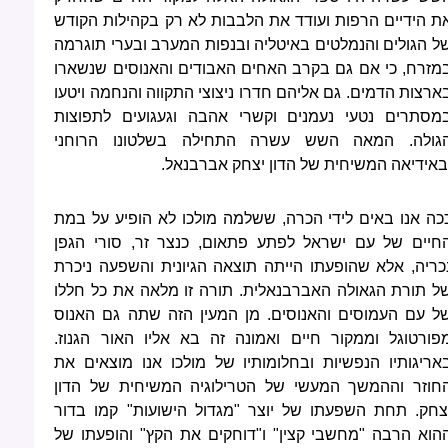
ת הידיים הרפות ועודד את הלבבות לא רק בקהילות הקודש
ל הגולים והנמלטים באיטליה ובנפות המערב ובערי תוגרמה
מזרח, כי אם גם בקרב האחים האבודים והאנוסים שנשארו
ארצות הדמים. גם אליהם חדרו ניצוצי התקווה והנחמה ויטעו
מסתרים נטעי נעמנים וקשרי אהבה וגעגועים לתפוצות
גולה. המאה השש עשרה התחילה בשלטונו הרוחני
באידיאה המשיחית של הדון יצחק אברבנאל.
כה אנו באים לידי הכרה, ששלמה מולכו לא הופיע על במת
חיים של עם ישראל לפתע פתאום, כנצר זר, סורי הגפן
כריה, אלא שהופעתו הייתה תוצאה הגיונית והשפעה ניכרת
ל תורת הגאולה האברבנאלית. תורה זו מלאה את כל חללו
ל עם העמוסים והאנוסים. מן המעין הזה שתה גם האנוס
פורטוגל וממקור חיים ואמונה זה בא אליו האור הגנוז.
אריגותיו הנפשיות ובחלומותיו של מולכו אנו מוצאים את
חוזר וההמשך המעשי של הטרילוגיה המשיחית של הדון
צחק. תחת השפעתו של יוצר "מגדול הישועות" קמו בדור
הוא הרבה "מחשבי קצין" ו"דוחקים את הקץ" והופעתו של