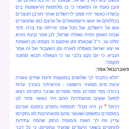
ומשם יבוא לארץ ישראל, שנאמר מי זה בא מאדום וגו'.
והבן כוונת זה המאמר כי בו מלחמות הראשונות בים
ובשדה כאשר יהיו סמוך לירושלים ואחר חורבן הנוצרים
בכללותם אז יעשו הישמעאלים על ארצם כמו שהנוצרים
עשו על ירושלים, ועל הכל אמר והייתה עת צרה. ולפי
שבזה האופן תהיה גאולת ישראל, לכן אמר ובעת ההיא
ימלט וגו', ר"ל שבאותו זמן שינקום ה' נקמתו מן האומות
אז יצא ישראל מאפלה לאורה ומן השעבוד ועל זה אמר
הנביא, כי יום נקם בלבי וגו' כי הגאולה תבוא סמוכה
לנקמה".
והאברנבאל גומר:
"הלא כתבתי לך שלושים במועצות ודעת שתים עשרה
עינות מים ממעיני הישועה - והראיתיך בעיניך עדות
ברורה מפי ספרים ומפי סופרים שכבר נתקיימו ויצאו
לפועל ששים מהעתידות ההם ויהי כאשר פתר לנו
9
דניאל
כן היה מבלי תוספות וחסרון בזמנם ועניינם
במספרם כמשפט ושעשר מהם מהאחרונות לא נתקיימו
עדיין וזה לך האות והמופת החזק שהמה עתידות
להתקיים בשאר היעודים שהעיד ונתקיימו, כי כל דבר