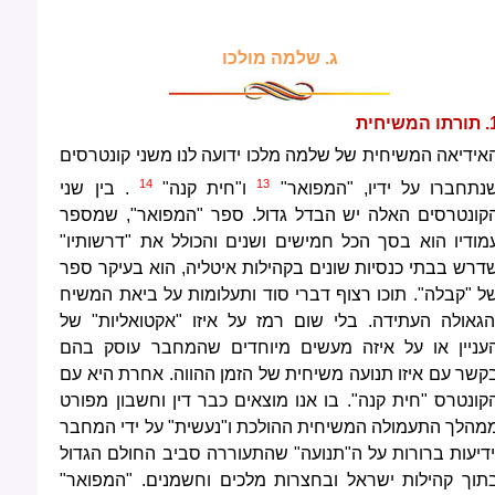
ג. שלמה מולכו
 המשיחית
אידיאה המשיחית של שלמה מלכו ידועה לנו משני קונטרסים
14
13
נתחברו על ידיו, "המפואר"
ו"חית קנה"
. בין שני
קונטרסים האלה יש הבדל גדול. ספר "המפואר", שמספר
מודיו הוא בסך הכל חמישים ושנים והכולל את "דרשותיו"
דרש בבתי כנסיות שונים בקהילות איטליה, הוא בעיקר ספר
ל "קבלה". תוכו רצוף דברי סוד ותעלומות על ביאת המשיח
הגאולה העתידה. בלי שום רמז על איזו "אקטואליות" של
עניין או על איזה מעשים מיוחדים שהמחבר עוסק בהם
קשר עם איזו תנועה משיחית של הזמן ההווה. אחרת היא עם
קונטרס "חית קנה". בו אנו מוצאים כבר דין וחשבון מפורט
מהלך התעמולה המשיחית ההולכת ו"נעשית" על ידי המחבר
ידיעות ברורות על ה"תנועה" שהתעוררה סביב החולם הגדול
תוך קהילות ישראל ובחצרות מלכים וחשמנים. "המפואר"