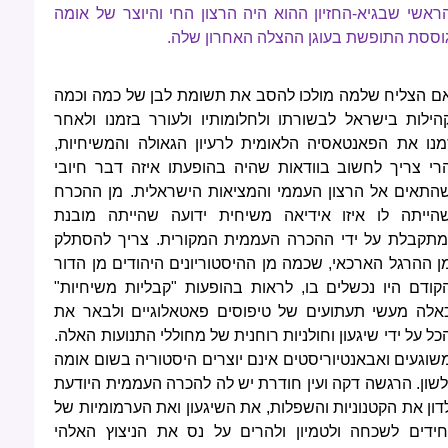
ראשי שבגיא-החזיון ההוא היה הרצון החי והיוצר של אומה
וססת התופשת בעוגן ההצלה האחרון שלה.
ם הצליח שלמה מולכו להסב את תשומת לבן של כמה וכמה
הילות בישראל לבשורתו ולחלומותיו ולעורר בזמנו ולאחר
מנו את הפאנטאסיה הלאומית לרעיון הגאולה והמשיחיות,
רי צריך לחשוב בוודאות שהיה בהופעתו איזה דבר חיובי
התאים אל הרצון העממי והמציאות הישראלית. מן ההכרח
הייתה לו איזו אידיאה משיחית ידועה שהייתה מובנת
מתקבלת על ידי ההכרה העממית המקורית. צריך להסתלק
ן ההרגל הארכאי, שכמה מן ההיסטוריונים היהודים מן הדור
קודם היו נכשלים בו, לראות בהופעות "קבליות משיחיות"
אלה מעשי תעתועים של טיפוסים פאטאלוגיים ולבאר את
כל על ידי שיגעון וחולניות רוחנית של מחוללי התנועות האלה.
שוגעים ואבאנטיוריסטים אינם יוצרים היסטוריה בשום אומה
לשון. הרגשה דקה ועין חודרת יש לה להכרה העממית היודעת
דון את הקטנוניות והשפלות, את השיגעון ואת הערמומיות של
חידים לשכחה ולטמיון ולהרים על נס את הניצוץ האלהי