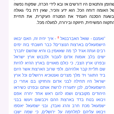
הזמן והתנאים היו דורשים אז ובא לידי הכרה, שפקוח נפשה
ל האומה דוחה הכל. הוא ידע והכיר, שאין דת בלי גאולה
בשעת הסכנה העמיד את המטרה העיקרית, את תחיית
תקווה המשיחית, חיזוקה ובירורה, למעלה מכל.
8
"ואמנם - שואל האברבנאל
- איך יהיה זה, האם יבואו
הישמעאלים בארצות הנוצרים? כבר חשבתי בזה ימים
רבים ועתה אגיד לך מה שאאמין בו והיא שהשם יתברך
ישים בלב אומות אדום לעבור ולכבוש ארץ ישראל
ובפרט ארץ הצבי, כי כולם מאוויים בארץ ההיא להיות
שם תליית קבר אלהיהם. ולפי שרוב הארצות אשר היום
ביד התוגר ויד מלך מצרים ואנטוכיא וירושלים וכל ארץ
ישראל היו תחילה לבני אדום והחזיקו בם אחרי כן
הישמעאלים, לכן יתעוררו לרשת אותם ובפרט כשיראו
היהודים מקובצים ושמו להם ראש אחד יחרה אפם
ויבואו בטח בדד בארצות ההם ויכבשום ויעשו בבני
ישמעאל מכת חרב והרג ואבדן. ובני ישמעאל יאספו
ויבואו עליהם למלחמה על ירושלים, כי שמה ישבו