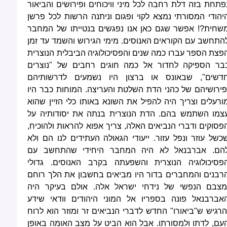
פתחת בזה דלת רחבה לכל מיני וויכוחים ופירושים והביאור
יהודי המסורתי נמצא לקוי ופגום וניתנה הרשות לכל פרשן
שחית?! אפשר שגם כאן אנו נפגשים בנטייתו של המחבר
התחשב עם הקוראים האנוסים. מימי הגירוש והשמד עד זמן
פצת הספר עברו כמה שנים והפסיכולוגיה הביבלית הנוצרית
בר הספיקה לחדור אל כמה חוגים רחבים של "נוצרים
דשים", שבאונס או ברצון היו נשמעים לדרשותיהם
פירושיהם של כהני הדת השלטת והעריצה. המוחות כבר היו
ורעלים וצריך היה להפיל את השונא באותו כלי הזיין שהוא
צמו השתמש בהם. הדת הנוצרית בנתה את יסודותיה על
פסוקים ודברי הנביאים האלה, צריך אפוא להראות ולהוכיח,
כשל עוזר ונפל עזור. ייעודי הגאולה העתידים לנו הם ולא
הם. אברבנאל לא היה המחבר היחידי שהתחשב עם
פסיכולוגיה הנוצרית והשפעתה בקרב האנוסים. גדולי
רבנים והמחברים בדור היו מביאים בחשבון את הלך רוחם
מצבם הנפשי של נידחי ישראל אלה. אולם בעיקר היה
אברבנאל פונה בספריו אל המוני היהודים וודאי שידע
הרגיש ש"ביאורו" החדש לדברי הנביאים זר ומוזר הוא לרוח
עם, לדתו ולמסורתו. אבל הוא הביט על מצב האומה באופן