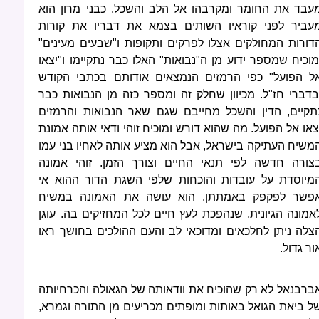
עבד את החומר ומקרבהו אל הלב והשכל. כבני מרון הוא
עביר לפני קוראיו השותים בצמא את דבריו את קורות
דורות המחולקים אצלו לפרקים ותקופות ו"שבעים מעינים"
מוכיח שמספר ידוע מן ה"נבואות" האלו כבר נתקיימו ו"יצאו
ל הפועל" כפי הרמזים הנמצאים אודותם בכתבי הקודש
בדברי חז"ל. מכיוון שחלק זה ומספר כזה מן הנבואות כבר
תקיים, הדין והשכל מחייבם שגם שאר הנבואות והרמזים
צאו אל הפועל. מה שהוא דורש ומוכיח זוהי ודאי אותה אמונת
משיח העתיקה בישראל, אבל הוא מציע אותה לאחיו בני עמו
צורה חדשה לפי תנאי החיים וצורך הזמן. זוהי אמונה
מיוסדת על עובדות והוכחות שלפי השגת הדור ההוא אי
פשר לפקפק באמתתן. הוא עושה את האמונה במשיח
אמונה הגיונית, שנהפכת לעץ חיים לכל המחזיקים בה. עוגן
צלה ניתן לחלכאים ומדוכאי לב והעם ההולכים בחושך ראו
ור גדול.
ברבנאל לא רק שהוכיח את וודאותה של הגאולה והכרחיותה
ל ביאת הגואל באותות ומופתים מכריעים מן התורה וגמרא,