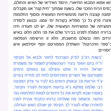
וא אפוא המבוא התיאורי, היסוד האידיאי של האיש והחולם,
סיס הרוח ההכני שלו, בשעה שמתוך "חית קנה" אנו מקבלים
מונה קצובה וידועה מהמשיחיות המעשית ומסוף החלומות
יצרו פרק כל כך מפליא בקורות ימי עמנו. ובנוגע ליסודה
תמציתה של המשיחיות המעשית שלו, יש לנו תעודה חיה
ברורה המגלה לפנינו בבירור שלם את פני הלוט הלוט באיש
רזים הזה ובעולם מחשבתו, הלא זו הרשימה הנפלאה
"ספר הזיכרונות" השתדלן המפורסם יוסף יוסילמאן איש
וסהיים:
"בשנת רצ"ב לפ"ק הוצרכתי לחזור ולבוא אל הקיסר
יר"ה ביום הוועד בעיר רעגינשפורק לשמור על משמרת
ישראל. ויהיה ה' אתנו והצילנו גם באותם הימים
מקטרוגם של השרים והפרתמים לתת לנו מחייה בגויים
ע"ד הריגות וכו' ובאותן הימים בא לעיר גר צדק המכונה
רבי שלמה מולקא נ"א בדעות חיצוניות לעורר הקיסר,
באמרו שבא לקרוא את כל היהודים לצאת למלחמה נגד
התוגר, וכשמעי מה שעלתה ברוחו כתבתי אגרת לפניו
להזהירו שלא לעורר לב הקיסר פן יאכלנו האש הגדולה,
וסלקתי (את עצמי) מן העיר רעגינשפורק כדי שלא יאמר