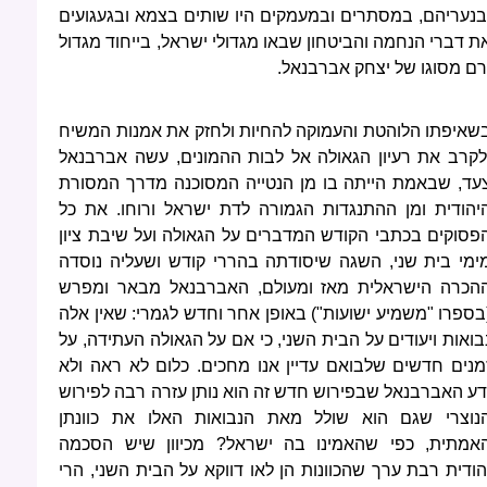
בנעריהם, במסתרים ובמעמקים היו שותים בצמא ובגעגועים
ת דברי הנחמה והביטחון שבאו מגדולי ישראל, בייחוד מגדול
רם מסוגו של יצחק אברבנאל.
שאיפתו הלוהטת והעמוקה להחיות ולחזק את אמנות המשיח
לקרב את רעיון הגאולה אל לבות ההמונים, עשה אברבנאל
עד, שבאמת הייתה בו מן הנטייה המסוכנה מדרך המסורת
יהודית ומן ההתנגדות הגמורה לדת ישראל ורוחו. את כל
פסוקים בכתבי הקודש המדברים על הגאולה ועל שיבת ציון
ימי בית שני, השגה שיסודתה בהררי קודש ושעליה נוסדה
הכרה הישראלית מאז ומעולם, האברבנאל מבאר ומפרש
בספרו "משמיע ישועות") באופן אחר וחדש לגמרי: שאין אלה
בואות ויעודים על הבית השני, כי אם על הגאולה העתידה, על
מנים חדשים שלבואם עדיין אנו מחכים. כלום לא ראה ולא
דע האברבנאל שבפירוש חדש זה הוא נותן עזרה רבה לפירוש
נוצרי שגם הוא שולל מאת הנבואות האלו את כוונתן
אמתית, כפי שהאמינו בה ישראל? מכיוון שיש הסכמה
הודית רבת ערך שהכוונות הן לאו דווקא על הבית השני, הרי