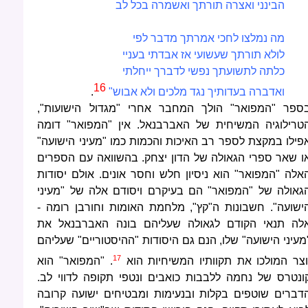
הבינני ואצרה תורתך ואשמרה בכל לב
מה נמלצו לחכי אמרתך מדבר לפי
לולא תורתך שעשועי אז אבדתי בעניי
כלתה לתשועתך נפשי לדברך ייחלתי
16
ואדברה בעדותיך נגד מלכים ולא אבוש"
.
ספר "המפואר" הולך המחבר אחרי "מגדול הישועות",
טרילוגיה המשיחית של האברבנאל. אין "המפואר" דומה
פילו במקצת לספר רב האיכות והכמות כמו "מעיני הישועה"
ו שאר ספרי הגאולה של הדון יצחק. בהשוואה עם הספרים
אלה "המפואר" הוא ניסיון חלש וחסר אונים. אולם יסודות
גאולה של "המפואר" הם בעיקרם ויסודם אלה של "מעיני
ישועה". חשבונות ה"קץ", מלחמת האומות וחורבן רומה -
לה תנאי הקודם לגאולה שעליהם בונה האברבנאל את
מעיני הישועה" שלו, הנם גם היסודות "ההיסטוריים" שעליהם
17
וצר המולכו את תקוותיו המשיחיות הוא
. "המפואר" הוא
ונטרס של נחמה ללבבות כואבים ונטפי תקופה לדווי לב.
דברים שוטפים בקלות ובנעימות ומבטיחים ישועה קרובה