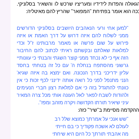
גאולה והפדות לידידיו ומעריציו שרכש לו והשאיר בסלוניקי.
כה הוא אומר בפתיחת "המפואר" שהריץ להם מאיטליה:
"למען אחי ורעי הנאהבים היושבים בסלוניקי הדורשים
ממני לשלוח להם איזה דרוש על דרך האמת או איזה
פירוש על שום פרשה או מאמר מרבותינו ז"ל וכדי
למלאות שאלתם ובקשתם ראיתי לכתוב להם החיבור
הזה אף כי לא נכחד ממני קוצר השגתי והבנתי כי עוונותיי
גרשוני מהסתפח בנחלת ה' עם כל זה בטחתי בחסד
עליון ידריכני בדרך הנכונה. ואם ימצא בה איזה שגיא'
הנני מתנפל לפני כל רואה אותה ידינני לכף זכות כי אין
כוונתי להתגדל בזה כי אם למלאת רצון חברי הנעימים
ולהודות לשבח לפאר לאל העונה אותי מכל צרה המאיר
עיני שיאיר תורתו הקדושה ויקרה מזהב ומפז".
ההקדמה מסיימת ב"שיר" כזה:
"שש אנכי על אמרתך כמוצא שלל רב
לעולם לא אשכח פקודיך כי בם חייתי
מה אהבתי תורתך כל היום היא שיחתי