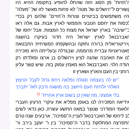
"הזיות" מן הסוג הזה שהחלו להופיע בתקופה ההיא היו
שורים ל"ירושלים של מטה" לא פחות מאשר לזו של "מעלה"
היו משתמשים בביטויים וצורות ה"הזיים" שלהם רק בכדי
כסות את יחסם הטבעי והממשי לארץ אבות. גם אלה ראו
"ישיבה" בארץ ישראל את מצות כל המצוות. אבל יחסו של
אברבנאל לארץ ישראל היה חדור בעיקרו בהשגה
יריטוריאלית ברורה וחזקה ובהשקפתו המשיחית התבטאה
אטריוטיות עברית מרוממה, שבגדלה ובעלייתה היא מזכירה
נו את האהבה שהגה לציון וירושלים בן ארצו ומולדתו רק
הודה הלוי. האברבנאל הוא מאמין עמוק בזה, שיש קשר עליון
רוחני בין העם והארץ ושארץ זו
"יש לה בעצמה סגולה נפלאה ויחס גדול לקבל הניצוץ
האלהי ולהיות העם היושב בה מושגה ודבק לאל יתברך
11
בלי אמצעי, מה שאין כן בשום ארץ אחרת"
ידיאה המזכירה לנו באופן מפליא את עיקרי הרעיון העברי
לאומי המודרני שנוצר במאה התשע עשרה. כאן כדאי לשים
ב ליחסו של האברבנאל לעניין ה"סמיכה". ארבעים שנה טרם
תפרצה המחלוקת בדבר ה"סמיכה" בין ר' יעקב בירב ור'