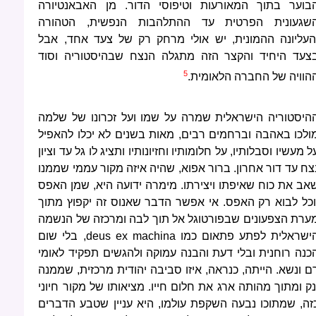
בוער בתוך המאורעות וטיפוסי הדור. מן האבאנטיורה
שגעונית הפרטית עד ההתלהבות הנפשית, הטהורה
העליונה ההמונית, יש אולי מרחק רק של צעד אחד, אבל
צעד היחיד והקצר הזה מתגלה הנצח שבהיסטוריה וסוד
5
הוויה של החברה הלאומית.
היסטוריה הישראלית שמרה על שמו ועל זכרונו של שלמה
ולכו באהבה וברחמים רבים, מאות בשנים לא יכלו להאפיל
ל מעשיו וסבלותיו, על חלומותיו וחזיונותיו ותציג לו גל עד וציון
צח עד דור אחרון. ברור אפוא, שהיה איזה מקור עממי שממנו
אב את כוח שאיפתו ויצירתו. מימרה ידועה היא, שמן האפס
וכל לבוא רק האפס. אי אפשר הדבר שאנוס זה יקפוץ מתוך
ערת הצפעונים שבפורטוגל אל תוך לבה ומרכזה של הנשמה
ישראלית לפתע פתאום כמו
deus ex machina
, בלי שום
כנה רוחנית ובלי דעת והבנה עמוקה ולהגשים תפקיד לאומי
ם ונשא. הייתה, כנראה, איזו סביבה יהודית מרכזית, שממנה
נק ומתוך מהותה ארג את חלום חייו. מציאותו של מקור חיוני
זה, שמתוכו נבעה השקפת עולמו, היא עניין שטבע הדברים