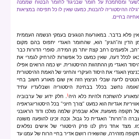
שער ומסתמכת על חומר שבניגוד לחומר הבטוח שממנה
גילה ההיסטוריה להבנות, כמעט שאין לו כל תפיסה במציאות
אחיזה בחיים.
אין פלא בדבר. במאורעות הנוגעים בעמקי הנשמה העממית
ן הדין וה"הגיון" הוא, שהחומר האגדי יתפוס בהם מקום
חב, ולפעמים רחב קצת יותר מן המידה. סופרי הדורות כבר
או לכלל דעה, שאין כמעט כל אפשרות להרחיק לגמרי את
יסוד האגדי מן ההתהוות ההיסטורית. יש כמה הרואים אפילו
ניצוץ האגדי את היסוד העיקרי והחיוני של האמת ההיסטורית
הנוטים לדעה שבלי הניצוץ הזה אין שום מאורע חשוב בחיי
אומה נחשב בכלל בבחינת היסטוריה ושבלעדיו עתיד
1
מאורע להשתכח ולהיות כלא היה
. חלק ידוע של ערבוביה
אוויריות אגדיות הוא כמעט "צורך חיוני" בכל היסטוריוגראפיה
ל תקופה מזעזעת. אלא שבפרק שלמה מולכו ודוד הראובני
ברה ה"חרות" האגדית כל גבול. וככה זכינו להופעה משונה
זו. מצד אחד ניתן לנו פרק היסטורי של אישים נפלאים
תקופה מזהירה, שהשאירו רושם אדיר בחיי הרוח של עמנו עד