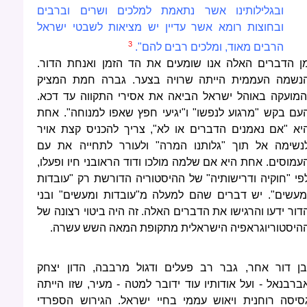
ובגלילותינו אשר נתאמת למלכים ושרים וברבים
ובחוצות רומא אשר עדיין יש מציאות לשבטי ישראל
3
הרבים מאוד, ומלכים רבים להם".
ן הדברים האלה אנו שומעים את הד הזמן ואנחת הדור.
נשמה העממית הייתה שרויה בצער. גברה חמת המציק
המועקה באוהל ישראל הביאה את אסירי התקווה עד דכא.
עם בקש "מרגוע לנפשו" ו"יגיעי חפץ שאפו למנוחה". אחת
יא "אם נאמנים הדברים או לא", צריך להכניס קצת אויר
נשימה אל תוך "גלותנו המרה" ולעורר לתחייה את עם
עמוסים. אחת היא אם שלמה מולכו ודוד הראובני חיו ופעלו,
פי "חוקיה ודרישותיה" של ההיסטוריה הדורשת רק "עובדות
מעשים". יש דברים שהם למעלה מ"עובדות ומעשים" ובני
דור ידעו והרגישו את הדברים האלה. זה היה ביטוי רצונה של
היסטוריוגראפיה הישראלית מתקופת המאה השש עשרה.
בן דור אחר, גבר רב פעלים ודגול מרבבה, הדון יצחק
ברבנאל - ועל אודותיו עוד ידובר למטה - מעיר, שזו הייתה
סיסה רוחנית ויאוש עממי בחיי ישראל. הגירוש הספרדי