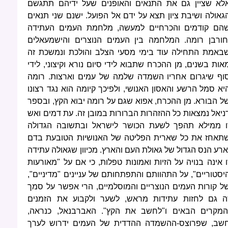
לא שציין גם את התנאים והאופנים שעל ידיהם תתגשם
גאולה ושיבת ציון תצא על ידם אל הפועל. ישנם שני תנאים
הם קודמים והכרחיים למעשה, מלחמת העמים העתידה
חורבן רומה. המלחמה בין העמים הנוצרים והישמעאלים
באמת התחילה עוד בימי מסעי הצלב והולכת ונמשכת זה
אות בשנים, מן ההכרח שתבוא לידי סיום נורא וקיצוני, לידי
וף שיגרום אחריו השמדה שלמה של עמים וארצות. רומה
יא סמל הרשע והאסון האנושי, ולפיכך קיומה הוא נגד רצונו
ל הבורא. מן ההכרח, אפוא שגם על רומה יבוא הקץ, ובספר
ניאל נמצאות כל ההזהרות הברורות במובן זה. עת דמים ואש
ו ממילא תהפך לשעת הכושר לישראל ובתשובה הגדולה
תאחז את כל שארית הפליטה של האנושיות הטובעת בדם
ארע הנס הגדול של גאולת העם והארץ. מכיוון שגאולה עתידה
ו אינה בנויה על הזיות ואמונות טפלות, כי אם על "מאורעות
יסטוריים", על התהוותם והתפתחותם של עניינים "מדיניים",
ל קורות העמים הנוצריים והמוסלמיים, הרי אפשר על סמך
ה גם לחזות עתידות מראש, לשער ולקבוע את הזמנים
המקרים הבאים ו"לחשב את הקץ". האברבנאל, כנראה,
שב, שפרוצס-ההשמדה ההדדית של העמים ידרוש לערך